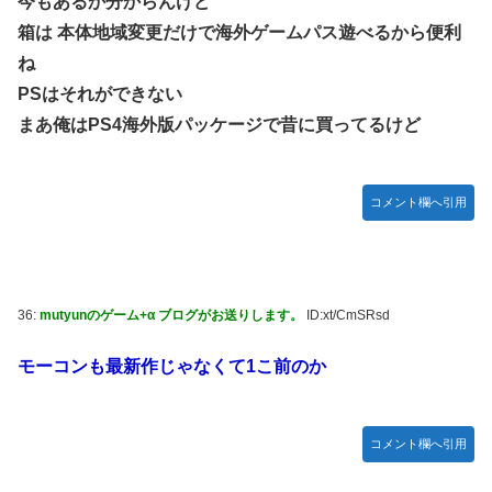
今もあるか分からんけど
箱は 本体地域変更だけで海外ゲームパス遊べるから便利
ね
PSはそれができない
まあ俺はPS4海外版パッケージで昔に買ってるけど
コメント欄へ引用
36:
mutyunのゲーム+α ブログがお送りします。
ID:xt/CmSRsd
モーコンも最新作じゃなくて1こ前のか
コメント欄へ引用