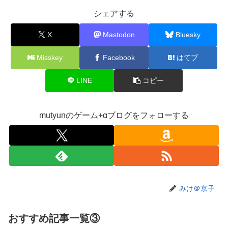
【にじさんじ】Twitterはもうないよ
シェアする
【ホロライブ】これはこれでちょっと裏来いよに見える
X
Mastodon
Bluesky
【動画】クレヨンしんちゃんの例の動画、バズリすぎてネッ
トミームと化すｗｗｗｗ
Misskey
Facebook
はてブ
【悲報】Mrs. GREEN APPLE、マジで逝くwwwwww
LINE
コピー
【画像】旅人女子「夜景を撮りたかっただけなのに、故郷の
村が燃やされたみたいになった」←26万ｲｲﾈｗｗｗｗ
【悲報】女さん、熊本地震がきっかけで離婚を決意ｗｗｗｗ
mutyunのゲーム+αブログをフォローする
ｗ
【訃報】人気Vtuberの犬、19歳で死去
【動画】女子「勃ってんじゃん笑」男子「うるさい//」女子
「キャハハ！」→フ●ラ開始ｗｗｗｗｗｗｗｗｗｗ
【悲報】映画館の客、ほぼバイオテロレベルのやらかしで観
みけ＠京子
客が避難する事態にｗｗｗｗ
【速報】ジャンポケ斎藤、求刑7年で逝く。実刑確実か
おすすめ記事一覧③