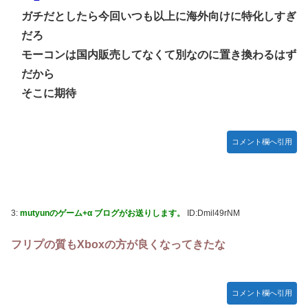
鞘師里保、現ハロプロメンバー2人を絶賛
ガチだとしたら今回いつも以上に海外向けに特化しすぎ
宮澤エマに「国宝級の浴衣美人」の声！「マイ・フィクショ
だろ
ン」イベントで魅せた透明感【画像】
モーコンは国内販売してなくて別なのに置き換わるはず
レクサスの軽トラとかどうよ
だから
そこに期待
任天堂が「gamescom 2026」のラインナップを発表！
突進してきた牛を跳び越えたら、牛が固まって動かなくなっ
た闘牛場の映像【海外の反応】
コメント欄へ引用
ジャンポケ斉藤の被害女性「バウムクーヘン売ったり
TikTokライブしててムカついたから示談しなかった」
【櫻坂46】村山美羽、まさかの場所で見つかる
黒見明香ちゃんの円陣の声出しが凄かった！！！【乃木坂
3:
mutyunのゲーム+α ブログがお送りします。
ID:Dmil49rNM
46】
フリプの質もXboxの方が良くなってきたな
コメント欄へ引用