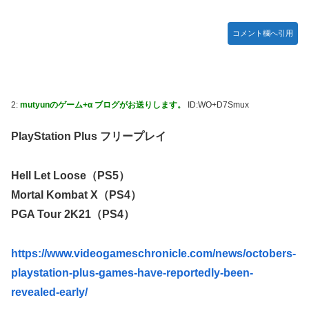
【画像】吉岡里帆さん、モリマン具合がよくわかる証拠がこ
ちらｗｗｗｗｗｗ
コメント欄へ引用
【艦これ】E3-3はスク水パーティでOk？
【祝砲】大人気ウマ娘声優、一般男性と結婚するｗｗｗｗｗ
ｗｗ
超能力が使えるようになったので限界まで極める事にした
2:
mutyunのゲーム+α ブログがお送りします。
ID:WO+D7Smux
件 その８
PlayStation Plus フリープレイ
【艦これ】これがラ級ちゃんの水着modeか・・・！
【仮面ライダーゼッツ】玖門宗馬にときめいてる女性ファン
が増えているらしい
Hell Let Loose（PS5）
Mortal Kombat X（PS4）
【遊戯王】「ドミナス・スパーク」ってそんなに強えのか？
PGA Tour 2K21（PS4）
【朗報】FFジジイ「FF7は衝撃的じゃった…」←これガチ本
当らしいｗｗｗ
https://www.videogameschronicle.com/news/octobers-
【エヴァンゲリオン】 セガ「アヤナミレイ（仮称）‐プラグ
スーツVer.」プライズフィギュア【彩色原型公開】
playstation-plus-games-have-reportedly-been-
revealed-early/
あなたは衛宮士郎の代わりに五次に挑むようです 第411話