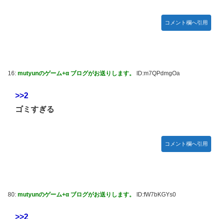
【FF16】 「ファイナルファンタジー16」発売日が6/22に決
定＆最新PV公開！思ったより発売早い…もう半年後か！
コメント欄へ引用
ご主人様？と私と 第68話
【朗報】 ほの暮らしの庭、100時間遊べてストーリーも面白
いスタバレの上位互換だとまじで好評
16:
mutyunのゲーム+α ブログがお送りします。
ID:m7QPdmgOa
【アイマス】 アイドル達が雑談してるだけ【モバマス】
【VTuber】千羽師匠、Grokに自分の気持ち悪いツイート聞
>>2
くやつやってるのかなって思ったら相手鴨神やんけ
ゴミすぎる
連合のモルモット部隊の部隊長になりました 第42話
RPG「たまにロボキャラ居る」←まぁわかる「回復魔法でロ
ボキャラが回復」←？
コメント欄へ引用
声優のデビュー前の画像が発掘されると良い気がしない奴
【ラブライブ！】
Juice=Juiceの『ポップミュージック』とかいう曲
80:
mutyunのゲーム+α ブログがお送りします。
ID:fW7bKGYs0
結局おまえらが求める『RPGの理想の主人公』って一体どう
いうのなん？
>>2