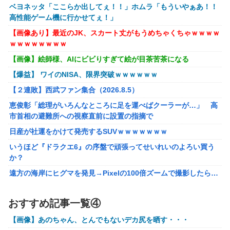
【悲報】落語家、亡くなったタレントからいじめられた過去
ベヨネッタ「ここらか出してぇ！！」ホムラ「もういやぁあ！！
を告白する…
高性能ゲーム機に行かせてぇ！」
【画像】AKBのセンター、レベチな事が世間にバレ始めるｗ
【画像あり】最近のJK、スカート丈がもうめちゃくちゃｗｗｗｗ
ｗｗｗｗｗｗ
ｗｗｗｗｗｗｗｗ
【シンデレラガールズ】 百鬼夜行をテーマとしたPOP UP
【画像】絵師様、AIにビビりすぎて絵が目茶苦茶になる
SHOPが東京・大阪にて開催
【爆益】 ワイのNISA、限界突破ｗｗｗｗｗｗ
メディア「Switch2、499ドルでも安い800ドル超えるか
【２連敗】西武ファン集合（2026.8.5）
も。PS5は直近での値上げ可能性低い」
恵俊彰「総理がいろんなところに足を運べばクーラーが…」 高
【エヴァンゲリオン】 セガ「アヤナミレイ（仮称）‐プラグ
市首相の避難所への視察直前に設置の指摘で
スーツVer.」プライズフィギュア【彩色原型公開】
日産が社運をかけて発売するSUVｗｗｗｗｗｗｗ
【FF16】 「ファイナルファンタジー16」発売日が6/22に決
いうほど『ドラクエ6』の序盤で頑張ってせいれいのよろい買う
定＆最新PV公開！思ったより発売早い…もう半年後か！
か？
【VTuber】千羽師匠、Grokに自分の気持ち悪いツイート聞
遠方の海岸にヒグマを発見→Pixelの100倍ズームで撮影したら…
くやつやってるのかなって思ったら相手鴨神やんけ
【画像】約40年前の女子高生さん、今でもイケるｗｗｗｗｗｗ
声優のデビュー前の画像が発掘されると良い気がしない奴
おすすめ記事一覧④
【勇者王ガオガイガー】PLAMATEA「獅子王凱」プラモデル
【ラブライブ！】
【明日予約開始】
【画像】あのちゃん、とんでもないデカ尻を晒す・・・
結局おまえらが求める『RPGの理想の主人公』って一体どう