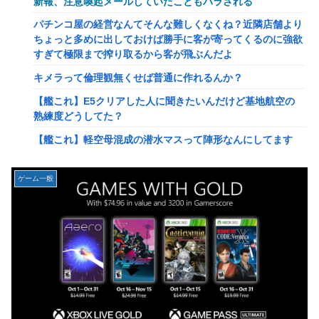
新報、注意喚起メールしていたこともバラされる
【艦これ】みんなもう終わってそうだから聞くんだけど E3-
パチンコ屋の経営なんてそんな難しくなくね？近隣店舗より
2ってサブの穴が空いてないダイハツ駆逐並べて 高速＋とか
ちょっと多めに出しておけば勝手に客が寄ってくるのに強欲
してるとアホほど時間かかる？
すぎて極限まで搾り取るから客が飛ぶんだよ
【驚愕】ユーチューバー「撮影で使うから、この高級時計も
キメラって倫理観無くせば普通に作れるんか？
車もぜ～んぶ経費でタダ！ｗ」←まさかコレ本気にしてる奴
なんておらんよな？よな？w w w w w w w w w w w
【艦これ】E5クリアした人に聞きたいんだけど基地航空の
熟練度どうしてた？
【速報】へずまりゅうさん、完全に聖人の顔へ←これw w w
w w w w w
【艦これ】軽空母混成の潜水マスって陣形なんにしてます
の？？？
「いきなりステーキ」の反対ｗｗｗｗｗｗｗｗｗ
【画像】X女子「ガチでこういう彼氏欲しくて息できん」
【緊急】爆美女「すみません。砲弾3つ持ってきました」警
ゲーム一般
2000万バズ
察「！？」自衛隊「！？」→結果w w w w w w w w
【動画】クレヨンしんちゃんの例の動画、バズリすぎてネッ
【動画】名古屋栄で不良外人が警察官を突き飛ばす。逮捕し
トミームと化すｗｗｗｗ
ろやｗｗｗ
【速報】ジャンポケ斎藤、求刑7年で逝く。実刑確実か
【勇者王ガオガイガー】PLAMATEA「獅子王凱」プラモデ
ル【明日予約開始】
【速報】ゼレンスキー大統領「日本の支援は期待されたほど
の成果がない」WWWWWWWWWWW
無理やり家族旅行に付いてきて露天風呂でも大声で嫌味を言
う姑。爆発寸前の私が他の客の前で「一世一代の勇気」を振
【速報】"見せブラ"女神、現る♡♡♡♡