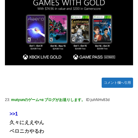
【NBA】サンズのディロン・ブルックスが、チームと3年
73milで契約延長合意
【速報】日本一ソフトウェア「定価9000円のゲームです。
買って下さい。」→結果・・・
エクスアリーナ松戸がディスクアップ2を撤去したらしくデ
ィスクアッパーさん達から落胆の声
【訃報】人気Vtuberの犬、19歳で死去
結局おまえらが求める『RPGの理想の主人公』って一体どう
とんでもない「積みプラ」がテレビで放送されてしまう
いうのなん？
【正論】X民「真の弱者男性は恋愛ゲームとかアニメ見てな
い。本当の闇を見せるね」←170000バズwwwwwww
【シンデレラガールズ】 百鬼夜行をテーマとしたPOP UP
SHOPが東京・大阪にて開催
【デレマス×仮面ライダー】 仮面ライダーバロンＰ第１話
コメント欄へ引用
「始まりの巫女」
メディア「Switch2、499ドルでも安い800ドル超えるか
23:
mutyunのゲーム+α ブログがお送りします。
ID:juhNHv83d
も。PS5は直近での値上げ可能性低い」
【艦これ】E3-4クリアの流れ来てるな
>>1
久々にええやん
【悲報】ハンターハンター連載再開の様子、全くないｗｗｗ
ｗｗｗｗｗｗｗｗｗｗ
ベロニカやるわ