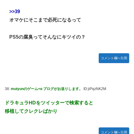
>>39
オマケにそこまで必死になるって
PS5の腐臭ってそんなにキツイの？
コメント欄へ引用
38:
mutyunのゲーム+α ブログがお送りします。
ID:jiPqzNK2M
ドラキュラHDをツイッターで検索すると
移植してクレクレばかり
コメント欄へ引用