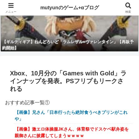
mutyunのゲーム+αブログ
メニュー
検索
【ギルティギア】ねんどろいど「ラムレザル=ヴァレンタイン」【再販予
約開始】
Xbox、10月分の「Games with Gold」ラ
インナップを発表。PSフリプもリークさ
れる
おすすめ記事一覧①
【画像】兄さん「日本行ったら絶対食うべきプリンがこれ
や」
【画像】激エロ体操服JKさん、体育祭でドスケベ駅弁姿を
親御さんに披露してしまうｗｗｗｗ