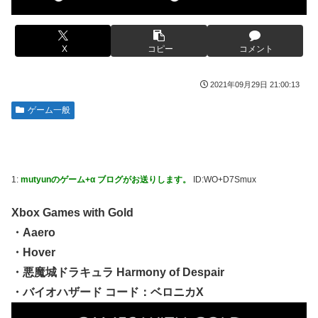
り絞り決行した前代未聞の返り討ちがこちら←身体を張った
捨て身の反撃すぎる
【画像】旅人女子「夜景を撮りたかっただけなのに、故郷の
村が燃やされたみたいになった」←26万ｲｲﾈｗｗｗｗ
【ToLOVEる】ユニクリ「籾岡里紗 ダークネスver.」フィギ
X
コピー
コメント
ュア【再販予約開始】
メディア「Switch2、499ドルでも安い800ドル超えるか
も。PS5は直近での値上げ可能性低い」
【悲報】女「丸亀製麺美味しかったね」俺「また来ようよ」
2021年09月29日 21:00:13
店員「お会計2380円になりまーす」→その後『こう』なっ
【動画】半ケツ祭り、限界突破ｗｗｗｗｗｗｗｗｗｗｗｗｗ
ゲーム一般
たんだが俺悪くないよな？？？？？？？？
【動画】R2-D2の絶叫からしか得られない栄養があるｗｗｗ
【驚愕】ユーチューバー「撮影で使うから、この高級時計も
ｗ
車もぜ～んぶ経費でタダ！ｗ」←まさかコレ本気にしてる奴
【超愕】皮膚科の薬すごすぎワロタｗｗｗｗｗｗｗｗwｗ
なんておらんよな？よな？w w w w w w w w w w w
1:
mutyunのゲーム+α ブログがお送りします。
ID:WO+D7Smux
ウクライナの次は日本とかいうやついるけどどういう理屈な
【衝撃画像】ババアがジジイにチェーンソー！？←一体何が
の？
あったんやコレw w w w w w w w w
Xbox Games with Gold
【悲報】熊本は猛暑と断水…その頃、茂木外相は中南米でニ
【悲報】ジャンプ、ついに98万部…全盛期653万部からここ
・Aaero
ッコリ動画公開
まで落ちる
・Hover
海外「世界で日本を死守するぞ！」 日本の消防署を訪れた
高市首相の衣装にケチを付けた元宝塚女優、速攻で過去の黒
・悪魔城ドラキュラ Harmony of Despair
ちびっ子集団が世界をメロメロに
歴史画像を発掘されてしまった結果……
・バイオハザード コード：ベロニカX
日産が社運をかけて発売するSUVｗｗｗｗｗｗｗ
【スト6】待望の全体バランス調整、バトル変更リスト
2026.08.03が公開