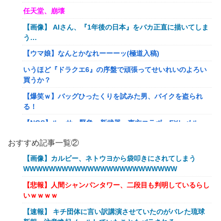
任天堂、崩壊
【画像】 AIさん、『1年後の日本』をバカ正直に描いてしま
う…
【ウマ娘】なんとかなれーーーッ(極道入稿)
いうほど『ドラクエ6』の序盤で頑張ってせいれいのよろい
買うか？
【爆笑ｗ】バッグひったくりを試みた男、バイクを盗られ
る！
【NGS】ルーサー緊急、新武器、東方コラボ、EXレベル
40… 8/5はアップデート盛り沢山！？貴様ら何から始める？
おすすめ記事一覧②
( •᷄ὤ•᷅ )
【画像】カルビー、ネトウヨから袋叩きにされてしまう
キメラって倫理観無くせば普通に作れるんか？
WWWWWWWWWWWWWWWWWWWWWWWW
【艦これ】E5クリアした人に聞きたいんだけど基地航空の
【悲報】人間シャンパンタワー、二段目も判明しているらし
熟練度どうしてた？
いｗｗｗｗ
【艦これ】軽空母混成の潜水マスって陣形なんにしてます
【速報】 キチ団体に言い訳講演させていたのがバレた琉球
の？？？