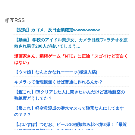
相互RSS
【悲報】カゴメ、反日企業確定wwwwwwww
【動画】 学校のアイドル美少女、カメラ目線フ○ラチオを拡
散され男子200人が抜いてしまう…
漫画家さん、覇権ゲーム『NTE』に正論「スゴイけど面白く
はない」
【ウマ娘】なんとかなれーーーッ(極道入稿)
キメラって倫理観無くせば普通に作れるんか？
【艦これ】E5クリアした人に聞きたいんだけど基地航空の
熟練度どうしてた？
【艦これ】軽空母混成の潜水マスって陣形なんにしてます
の？？？
【ぶいすぽ】つむお、ビール10種類飲み比べ第2弾！「最近
は焼肉屋で最初にビールを頼むくらい好き」