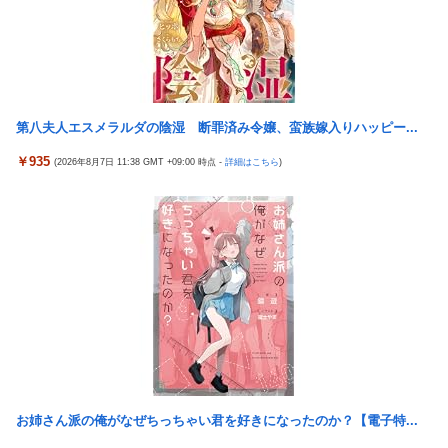
海外「さすが日本！」日本の医療従事者の倫理観の高さに海外が
超感動
『ほの暮しの庭』パケ版初週売上、Switch2版「21965本」
Switch版「12458本」
伊藤裕樹、次戦勝利でタイトルマッチへ
第八夫人エスメラルダの陰湿 断罪済み令嬢、蛮族嫁入りハッピー...
島倉りか様、モッツァレラチーズを巡ってスーパー店員とバトル
￥935
(2026年8月7日 11:38 GMT +09:00 時点 -
詳細はこちら
)
勃発ｗｗｗ
【悲報】上沼恵美子ブチギレ「簡単にそうめん作れ言うけど、そ
うめん作りて地獄なんよ」
日経平均2013「1万円です」日経平均2026「6万円です」←これ
は年収爆上がりしたんやろなぁ…
【スパロボ】インパクトやアルファ外伝くらいのバランス求
む！！ → インパクトも最終的にはコアブースターで雑魚は一
撃で倒せてたけどね
【動画】高速道路を走行中の車からリアガラスが飛んでくる事故
(ﾟoﾟ)
お姉さん派の俺がなぜちっちゃい君を好きになったのか？【電子特...
【beatmania IIDX】(26/08/06)「Sparkle Fruit Lab.｣に最終ルー
ムが追加！ 追加楽曲に「サタデーナイト⭐︎ギャロップ」「じぇり