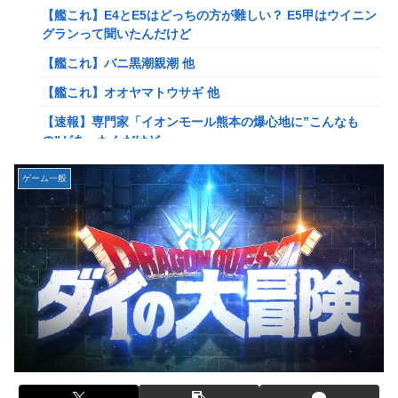
【艦これ】E4とE5はどっちの方が難しい？ E5甲はウイニン
【速報】ルフィの幹部、懲役20年に決定する←コレは妥当
グランって聞いたんだけど
か？？？？？？？
【艦これ】バニ黒潮親潮 他
【NGS】ルーサー緊急、新武器、東方コラボ、EXレベル
【艦これ】オオヤマトウサギ 他
40… 8/5はアップデート盛り沢山！？貴様ら何から始める？
( •᷄ὤ•᷅ )
【速報】専門家「イオンモール熊本の爆心地に”こんなも
の”があったんだけど…」
ヨーロッパが右翼政党の党員から銀行口座を作る権利を剥
奪、そのせいで皮肉すぎる展開に突入しており……
【画像】かつて天下を獲っていたYouTuberの現在ｗｗｗｗ
ゲーム一般
【ウマ娘】ケンタ？のシオン
【悲報】映画館の客、ほぼバイオテロレベルのやらかしで観
客が避難する事態にｗｗｗｗ
韓国人「海上自衛隊護衛艦ちょうかいによるトマホーク巡航
ミサイルの実射試験に韓国人が衝撃！」→「着々と進む最新
【警告】社会人「スムージーにキウイ皮ごと入れよ。これ美
鋭の防衛装備‥」
容にいいんだよね〜」→ 結果…
【画像】かつて天下を獲っていたYouTuberの現在ｗｗｗｗ
【悲報】有名漫画家、がんを公表「大腸癌になってしまいま
した。肝臓に転移も見られてステージ4です」
【悲報】コレコレ、月収1億円ｗｗｗそりゃ外出るのにボデ
ィガードつけるわ…
【衝撃】ハンターハンター、とんでもねえ伏線が発掘され
る。クルタ族の虐殺犯人がツェリードニヒだった模様！
【悲報】福岡の電車、完全にやらかす。構内アナウンスでド
下ネタを連発するｗｗｗｗｗ
被災地・熊本、泥酔者の通報が止まらず県警が異例のお願い