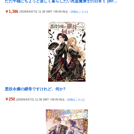
ただ平穏にちょっと楽しく暮らしたい死霊魔導士の日常１ (MF...
韓国が独島を不法占拠？…日本の高校新教科書、また強引な主張
【画像】 AI「写真の背景削除？ガンプラの箱追加しといてあげ
＝韓国の反応
￥1,386
(2026年8月7日 11:38 GMT +09:00 時点 -
詳細はこちら
)
よ????」
ドンキのうなぎ食べた14人が食中毒…3歳児から75歳まで被害
【悲報】 ピカチュウが大量に半額
「日本放送協会です」と名乗る男にドアを開けたら地獄…テレビ
海外「全部日本の真似だったのか…」 日本の普通のテレビ番組が
もないのに居座り脅迫してきたNHK集金人を警察に通報して黙ら
最新SNSの数十年先を行っていたと話題に
せた←警察官の神対応に感謝しかない
羽田ニアミス搭乗の中国人「補償も見舞いもない」中国ネット
参政党・神谷代表、高市政権の食料品減税を「天下の愚策」と一
「いや要らんやろ」
刀両断
【画像】お前らこの超美人容疑者が、整形か否か判定して！！→
【画像】 JKさん、日本最大級の”水かけ祭り”フェスでおっ〇ぱ
画像がこちらw w w w w w w w w w
い丸見え！大量ぶっかけハプニングｗｗｗ
パチンコ配信者さん、ミスでSEEDをパンクさせてしまう…
海外「新キャラもヤバいｗ」ヤニねこ第6話の海外反応
投資家ワイ、スマホポチッとするだけで大金を稼いでしまう
悪役令嬢の継母ですけれど、何か?
【画像】 『バニーガーデン』のフィギュア、マン肉が見えてしま
う
積水ハウス「地面師に55億円騙し取られた…」ワイ「はえーかわ
￥250
(2026年8月7日 11:38 GMT +09:00 時点 -
詳細はこちら
)
いそう…会社滅茶苦茶やろなぁ」
【NBA】エンビードが新シーズンに向けての好調ぶりを披露 な
お足の状態の方を心配されてしまう
ロッテ毛利海大、vs西武0.92 vsその他7.41
海外「さすが日本！」日本の医療従事者の倫理観の高さに海外が
北原ももがでかい
超感動
【新台】山佐「スマスロゼーガペインETR」販売告知にて筐体公