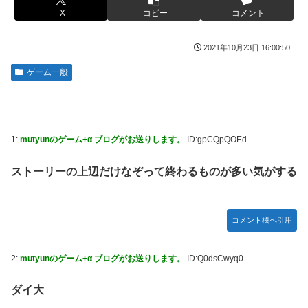
【悲報】有名漫画家、がんを公表「大腸癌になってしまいま
X
コピー
コメント
20代「50年ローンでええやろ」←これマジ？？？
した。肝臓に転移も見られてステージ4です」
【画像】「マスク美人さん、また我々を欺く」←海外でも流
【画像】 AI「写真の背景削除？ガンプラの箱追加しといて
2021年10月23日 16:00:50
行りだした結果がこちらw w w w w w w
あげよ????」
ゲーム一般
メトロイドプライム4 新品が2999円に…
やる夫のダンジョン運営記183-雑談所ネタ118 懺悔小ネタ
「創刻のファイアホイール」+埋めネタ「ファイアホイール
【画像】日焼け口リの締まったお尻っていいよね！ｗｗｗｗ
TCG・その後」
ｗ
海外「全部日本の真似だったのか…」 日本の普通のテレビ
欧州「日本だけ反則だろ…」 世界の『日本びいき』にヨー
1:
mutyunのゲーム+α ブログがお送りします。
ID:gpCQpQOEd
番組が最新SNSの数十年先を行っていたと話題に
ロッパ全土から不満の声
ストーリーの上辺だけなぞって終わるものが多い気がする
羽田ニアミス搭乗の中国人「補償も見舞いもない」中国ネッ
思い通りに動かない熊本被災者に左派が我慢ならなくなった
ト「いや要らんやろ」
模様、避難所で苦しむ被災者に対して……
【画像】お前らこの超美人容疑者が、整形か否か判定し
大日本帝国陸軍「侵攻できたとして、食糧どうすんだよ」大
コメント欄へ引用
て！！→画像がこちらw w w w w w w w w w
本営「現地調達」陸軍「え？」
【爆笑動画】ママさん「新しい洗濯機買って1発目に回した
【NBA】エンビードが新シーズンに向けての好調ぶりを披
2:
mutyunのゲーム+α ブログがお送りします。
ID:Q0dsCwyq0
らコレw」←こwれwはw w w w w w w w w w
露 なお足の状態の方を心配されてしまう
【ホロライブ】アキロゼ、映画をきっかけに「ちいかわ」に
「Sゴーゴージャグラー4KT（北電子）」「Lライザのアト
ダイ大
どハマり「今では毎晩1時間くらい見ながら入眠していま
リエKD（北電子）」が検定通過