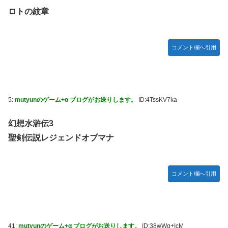
だろう
ロトの紋章
【FF16】 「ファイナルファンタジー16」発売日が6/22に決
定＆最新PV公開！思ったより発売早い…もう半年後か！
コメント欄へ引用
【デレマス】 和久井留美「夢を作って、いつか遊んで」
ドンキのうなぎ食べた14人が食中毒…3歳児から75歳まで被
害
「日本放送協会です」と名乗る男にドアを開けたら地獄…テ
5:
mutyunのゲーム+α ブログがお送りします。
ID:4TssKV7ka
レビもないのに居座り脅迫してきたNHK集金人を警察に通報
して黙らせた←警察官の神対応に感謝しかない
幻想水滸伝3
参政党・神谷代表、高市政権の食料品減税を「天下の愚策」
聖剣伝説レジェンドオブマナ
と一刀両断
福岡県議会「海外旅行じゃない、海外活動だ！」→視察費
2.65億円公開で再炎上ｗｗｗ
コメント欄へ引用
【艦これ】 E3-4のラスダンは航空優勢は取るの？取らない
の？
【デレマス】 紗南「アイドルに似合うポケモン？」
41:
mutyunのゲーム+α ブログがお送りします。
ID:38wWg+IcM