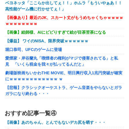
ベヨネッタ「ここらか出してぇ！！」ホムラ「もういやぁあ！！
を減らすチート技が発覚ｗｗｗ
高性能ゲーム機に行かせてぇ！」
【動画】大阪府警に射殺されたオッサン、めちゃめちゃ苦し
【画像あり】最近のJK、スカート丈がもうめちゃくちゃｗｗｗｗ
そうに死ぬ
ｗｗｗｗｗｗｗｗ
【悲報】黒人、卑怯すぎて炎上するｗｗｗｗ
【画像】絵師様、AIにビビりすぎて絵が目茶苦茶になる
【画像】井口裕香(36)、タンクトップがはち切れそうなくら
【爆益】 ワイのNISA、限界突破ｗｗｗｗｗｗ
いデカイｗｗｗｗｗｗｗｗｗｗｗ
堀口恭司、UFCのゲームに登場
【画像】 AI「写真の背景削除？ガンプラの箱追加しといて
愛煙家・岸谷蘭丸「喫煙者の権利がマジで侵害されてる」と私
あげよ????」
見 「いくら税金を我々が払ってるんだと」
【ホロライブ】アキロゼ、映画をきっかけに「ちいかわ」に
劇場版映画ちいかわTHE MOVIE、明日興行収入1兆円突破が確実
どハマり「今では毎晩1時間くらい見ながら入眠していま
にｗｗｗｗｗｗｗｗｗｗｗｗ ｗ
す」
【悲報】クラシックオーケストラ、ゲーム音楽をやらないとガラ
【FF16】 「ファイナルファンタジー16」発売日が6/22に決
ガラになり終わる・・・
定＆最新PV公開！思ったより発売早い…もう半年後か！
【画像】∧∨の設定みたいな野球部女子マネージャーが発見され
【艦これ】 E3-4のラスダンは航空優勢は取るの？取らない
るwwwwww
おすすめ記事一覧④
の？
【アークナイツ】Cutiesシリーズ「アンジェリーナ」「テキー
【画像】あのちゃん、とんでもないデカ尻を晒す・・・
ラ」デフォルメフィギュア【予約開始】
メトロイドプライム4 新品が2999円に…