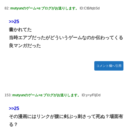
82:
mutyunのゲーム+α ブログがお送りします。
ID:CtB/tqbSd
>>25
書かれてた
当時エアプだったがどういうゲームなのか伝わってくる
良マンガだった
コメント欄へ引用
153:
mutyunのゲーム+α ブログがお送りします。
ID:y+y/FIjDd
>>25
その漫画にはリンクが腹に剣ぶっ刺さって死ぬ？場面有
る？