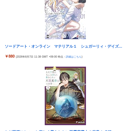
上げするわ」
FGOのリリスさん、謎のSKB水着を着るｗｗｗｗｗｗｗｗｗｗｗ
ｗｗｗｗｗ
【泣】年配夫婦が営む中華屋さん、休業を知らせる貼り紙に応援
コメントが続々と
【悲報】「店員」と「定員」を間違えるガチでヤバいやつ、ネッ
ト上に多すぎる ← これ・・・・・・
中国で新型コロナウイルス拡大「治療薬販売制限指針」のせいで
薬局で買えず
【悲報】ラノベ作家「新作ラブコメ書いたぞ！」冷笑系「いい歳
こいてラブコメ書いて恥ずかしくないの？」
規制強化で他国から譲歩を引き出す中国の外交戦略、他国がサプ
ソードアート・オンライン マテリアル１ シュガーリィ・デイズ...
ライチェーン変更で対抗した結果……
【画像】ジェフ・ベゾスさん（資産約43兆7700億円）の嫁がコチ
ラｗｗｗｗｗ
福岡県議会「海外旅行じゃない、海外活動だ！」→視察費2.65億
￥880
(2026年8月7日 11:38 GMT +09:00 時点 -
詳細はこちら
)
円公開で再炎上ｗｗｗ
【画像】 ボディービルダーの横川尚隆さん、最新の姿がヤバすぎ
る
【画像】かつて天下を獲っていたYouTuberの現在ｗｗｗｗ
パチンコ配信者さん、ミスでSEEDをパンクさせてしまう…
【悲報】コレコレ、月収1億円ｗｗｗそりゃ外出るのにボディガ
ードつけるわ…
投資家ワイ、スマホポチッとするだけで大金を稼いでしまう
【悲報】福岡の電車、完全にやらかす。構内アナウンスでド下ネ
積水ハウス「地面師に55億円騙し取られた…」ワイ「はえーかわ
タを連発するｗｗｗｗｗ
いそう…会社滅茶苦茶やろなぁ」
【悲報】有名漫画家、がんを公表「大腸癌になってしまいまし
【ビスティ打法】ガチで疑問なんだけどオカルト信者って台を休
た。肝臓に転移も見られてステージ4です」
ませなかったら爆連したっていう思考にはならないの？
【速報】とある魔術の禁書目録、最新刊でヒロイン戦争決着
メトロイドプライム4 新品が2999円に…
wwwwwwwwwwwww