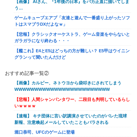
【画像】 AIさん、『1年後の日本』をバカ正直に描いてしま
う…
ゲームキューブエアプ「友達と遊んで一番盛り上がったソフ
トはスマブラDXだよなｗ」
【悲報】クラシックオーケストラ、ゲーム音楽をやらないと
ガラガラになり終わる・・・
【艦これ】E4とE5はどっちの方が難しい？ E5甲はウイニン
グランって聞いたんだけど
【艦これ】バニ黒潮親潮 他
おすすめ記事一覧②
【艦これ】オオヤマトウサギ 他
【画像】カルビー、ネトウヨから袋叩きにされてしまう
【艦これ】授業中に居眠りふぶき 他
WWWWWWWWWWWWWWWWWWWWWWWW
【画像】令和最新版のあのちゃん、可愛過ぎてワイらにブッ
【悲報】人間シャンパンタワー、二段目も判明しているらし
刺さりまくりw w w w w w
いｗｗｗｗ
【爆笑動画】ママさん「新しい洗濯機買って1発目に回した
【速報】 キチ団体に言い訳講演させていたのがバレた琉球
らコレw」←こwれwはw w w w w w w w w w
新報、注意喚起メールしていたこともバラされる
岡田斗司夫「人間の本音としてブサイクを見たら不愉快にな
堀口恭司、UFCのゲームに登場
る。この責任をどうとるんだ」