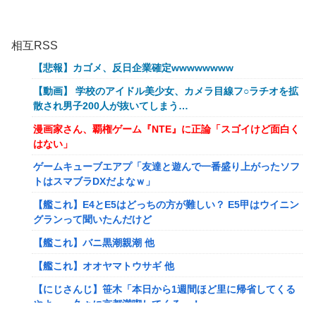
相互RSS
【悲報】カゴメ、反日企業確定wwwwwwww
【動画】 学校のアイドル美少女、カメラ目線フ○ラチオを拡
散され男子200人が抜いてしまう…
漫画家さん、覇権ゲーム『NTE』に正論「スゴイけど面白く
はない」
ゲームキューブエアプ「友達と遊んで一番盛り上がったソフ
トはスマブラDXだよなｗ」
【艦これ】E4とE5はどっちの方が難しい？ E5甲はウイニン
グランって聞いたんだけど
【艦これ】バニ黒潮親潮 他
【艦これ】オオヤマトウサギ 他
【にじさんじ】笹木「本日から1週間ほど里に帰省してくる
やよ～。久々に京都満喫してくるっ！」