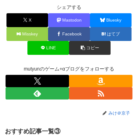
【にじさんじ】ののは、初の後輩コラボ！あゆゆとおはなし
シェアする
「なかよくなれるかな？！」【8/7(金)20:00】
X
Mastodon
Bluesky
【VTuber】Google Play初のトーク番組「選抜！推しナイ
ン発表会」発表へ！8名が推しキャラクターの魅力を語り合
Misskey
Facebook
はてブ
う【8/6(木)18:00】
【悲報】人気配信者「はっきり言う、ジャングリア沖縄ほん
LINE
コピー
とーーーーーーーーにおもんない！！！！」→炎上
【衝撃】クルタ族虐 殺の犯人、ツェリードニヒで確定！ク
ロロの演劇のせいで2人も無駄死ににwwww
mutyunのゲーム+αブログをフォローする
【画像】石川佳純さん(31)の体、エッッッッッッッッッッッ
ッッッッッッ！
【速報】熊本イオンモール、爆発の原因は『これ』の可能性
【悲報】高市早苗に逆らった財務官僚、異例の左遷ｗｗｗｗ
ｗｗｗｗ
みけ＠京子
【閲覧注意】元臆女キャバ嬢の首吊り自●配信、拡散されま
くって終わるｗｗｗｗｗｗｗ
おすすめ記事一覧③
【悲報】女子自転車競技、ブラに綿を詰めまくって空気抵抗