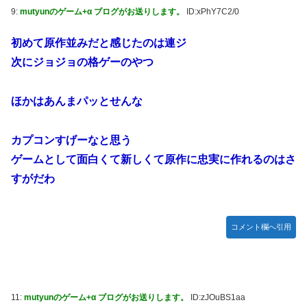
た模様…」→「メダル剥奪なのでは…？（ﾌﾞﾙﾌﾞﾙ」＝韓国の
9:
mutyunのゲーム+α ブログがお送りします。
ID:xPhY7C2/0
反応
初めて原作並みだと感じたのは連ジ
ハロプロ恵体ランキングTOP10
次にジョジョの格ゲーのやつ
一ノ瀬美空ちゃん、イワシの三枚おろしに挑戦！！！【乃木
坂46】
ほかはあんまパッとせんな
新体操で国体1位！ ついに現れた”リアル浅倉南ちゃん”
初めての水着グラビアを独占スクープ！
カプコンすげーなと思う
なんで今日の始球式に限って、瀬戸口心月ちゃんはミニスカ
じゃなくてダサいズボンなんだよ！
ゲームとして面白くて新しくて原作に忠実に作れるのはさ
【悲報】韓国サッカー 国際試合で審判買収(性接待)をして
すがだわ
た模様
wwwwwwwwwwwwwwwwwwwwwwwwwwwwwwwwww
wwwwwwwwwwwwwww
コメント欄へ引用
11:
mutyunのゲーム+α ブログがお送りします。
ID:zJOuBS1aa