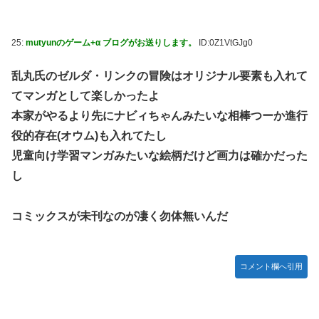
25:
mutyunのゲーム+α ブログがお送りします。
ID:0Z1VtGJg0
乱丸氏のゼルダ・リンクの冒険はオリジナル要素も入れて
てマンガとして楽しかったよ
本家がやるより先にナビィちゃんみたいな相棒つーか進行
役的存在(オウム)も入れてたし
児童向け学習マンガみたいな絵柄だけど画力は確かだった
し
コミックスが未刊なのが凄く勿体無いんだ
コメント欄へ引用