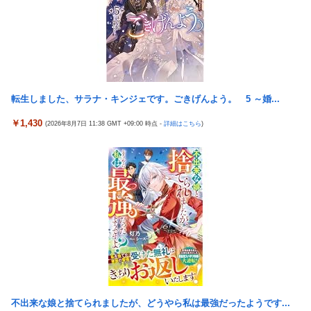
「Sゴーゴージャグラー4KT（北電子）」「Lライザのアトリエ
開来たぞ！次世代ゼーガシステム起動！！！
KD（北電子）」が検定通過
中国人22人がタイの空港で搭乗拒否される、警備員が「つり目」
職場の人妻と不倫をして、ついに、、、
ジェスチャー―香港メディア [8/6]
伊藤裕樹、次戦勝利でタイトルマッチへ
【動画】大阪府警のおっさん射殺映像が公開される。当然のよう
に無抵抗だったことが発覚
【ウマ娘】バッドイベントの中でもサボり癖だけは許さん
【緊急】世界各地で販売の中国企業Zbtlink製ルーター20機種に
転生しました、サラナ・キンジェです。ごきげんよう。 5 ～婚...
【スパロボ】インパクトやアルファ外伝くらいのバランス求
バックドア、外部から完全制御のおそれ
む！！ → インパクトも最終的にはコアブースターで雑魚は一
￥1,430
(2026年8月7日 11:38 GMT +09:00 時点 -
詳細はこちら
)
撃で倒せてたけどね
韓国KOSPIで徹底的に儲けたい某海外資本、韓国人投資家に楽観
的すぎる未来予測を提示して……
増水した川に取り残されたアライグマ、パドルボードで救助され
て人の脚の下に潜り込む【海外の反応】
15歳少女に薬と酒飲ませカラオケ店で性的暴行、動画撮影 54歳
無職を再逮捕 動画770本も見つかる
大日本帝国陸軍「侵攻できたとして、食糧どうすんだよ」大本営
「現地調達」陸軍「え？」
【FF16】 「ファイナルファンタジー16」発売日が6/22に決定＆
最新PV公開！思ったより発売早い…もう半年後か！
韓国が独島を不法占拠？…日本の高校新教科書、また強引な主張
＝韓国の反応
不出来な娘と捨てられましたが、どうやら私は最強だったようです...
ドンキのうなぎ食べた14人が食中毒…3歳児から75歳まで被害