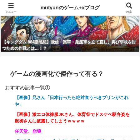
mutyunのゲーム+αブログ
メニュー
検索
【キングダム 884話感想】飛信・楽華・羌瘣軍を立て直し、再び李牧を討
つための作戦とは…！？
ゲームの漫画化で傑作って有る？
おすすめ記事一覧①
【画像】兄さん「日本行ったら絶対食うべきプリンがこれ
や」
【画像】激エロ体操服JKさん、体育祭でドスケベ駅弁姿を
親御さんに披露してしまうｗｗｗｗ
任天堂、崩壊