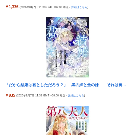
￥1,336
「日本放送協会です」と名乗る男にドアを開けたら地獄…テレビ
(2026年8月7日 11:38 GMT +09:00 時点 -
詳細はこちら
)
もないのに居座り脅迫してきたNHK集金人を警察に通報して黙ら
せた←警察官の神対応に感謝しかない
参政党・神谷代表、高市政権の食料品減税を「天下の愚策」と一
刀両断
【艦これ】 E3-4のラスダンは航空優勢は取るの？取らないの？
【画像】 JKさん、日本最大級の”水かけ祭り”フェスでおっ〇ぱ
い丸見え！大量ぶっかけハプニングｗｗｗ
Switch2版『モンハンワイルズ』の動作環境が判明！
【画像】 『バニーガーデン』のフィギュア、マン肉が見えてしま
う
「だから結婚は君としただろう？」 黒の姉と金の妹－－それは黄...
【NBA】エンビードが新シーズンに向けての好調ぶりを披露 な
￥935
(2026年8月7日 11:38 GMT +09:00 時点 -
詳細はこちら
)
お足の状態の方を心配されてしまう
鈴木奈々「垂れてたバストが上がった！」「今が一番バスト大き
い！」下着姿で豊満な美バストを披露
積水ハウス「地面師に55億円騙し取られた…」 ワイ「はえーかわ
いそう…会社滅茶苦茶やろなぁ」