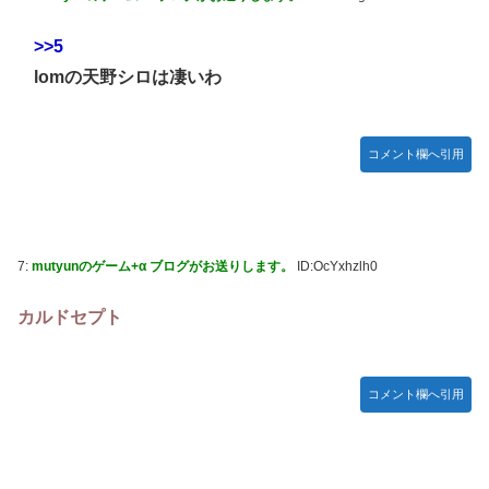
Switch2版『モンハンワイルズ』の動作環境が判明！
連合のモルモット部隊の部隊長になりました 第45話
>>5
lomの天野シロは凄いわ
メトロイドプライム4 新品が2999円に…
【デレマス】 橘ありす「あなたの瞳には」
『ほの暮しの庭』パケ版初週売上、Switch2版「21965本」
コメント欄へ引用
Switch版「12458本」
百合子「隣に座る貴女」【ミリマス】
上國料萌衣ちゃん、留学中にマックのバイトに応募するも書
類選考で落とされてしまう
7:
mutyunのゲーム+α ブログがお送りします。
ID:OcYxhzlh0
【VTuber】Google Play「選抜！推しナイン発表会」出演
カルドセプト
者発表！『にじだけと思ってたけど座長と除夜のケツおるや
んけ』
実証実験都市「ウーブン・シティ」が一般の居住希望者の募
コメント欄へ引用
集開始 すでにトヨタ関係者が居住
『ほの暮しの庭』Switch2版 21,965本、Switch版 12,458本
韓国人「どうやら五輪サッカー日韓戦でも審判の接待があっ