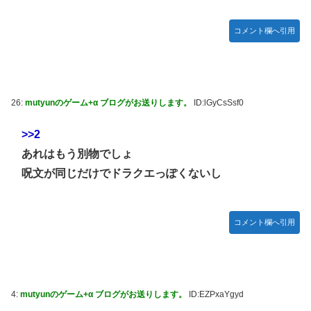
す」
伊藤裕樹、次戦勝利でタイトルマッチへ
【ウマ娘】セイちゃんの攻撃力を見よ！！！
コメント欄へ引用
【画像】韓国人「日本人の間で『女が破滅的な人生を送るの
を楽しむ陰湿な趣味』が流行っている」119万バズ
【ワンピース】ゾロ「女だぞ」エネル「見ればわかる」←こ
こ好きすぎるｗｗｗｗｗｗｗｗｗｗｗｗｗ
26:
mutyunのゲーム+α ブログがお送りします。
ID:lGyCsSsf0
【艦これ】なんか調べたらE5めちゃくちゃ対地艦使うや
>>2
ん・・・
あれはもう別物でしょ
【名探偵プリキュア】明智が変身できた理由、謎すぎる…
呪文が同じだけでドラクエっぽくないし
欧州「日本だけ反則だろ…」 世界の『日本びいき』にヨー
ロッパ全土から不満の声
【艦これ】E5-4をウイニングランって言ったやつ誰や
コメント欄へ引用
【画像】ハンターハンターの人気キャラ3人、メイドフィギ
ュアになってしまうｗｗｗ
【ウマ娘】セイちゃんの攻撃力を見よ！！！
4:
mutyunのゲーム+α ブログがお送りします。
ID:EZPxaYgyd
【ミリマス】6年後のアイドル達はどんな感じになってるん