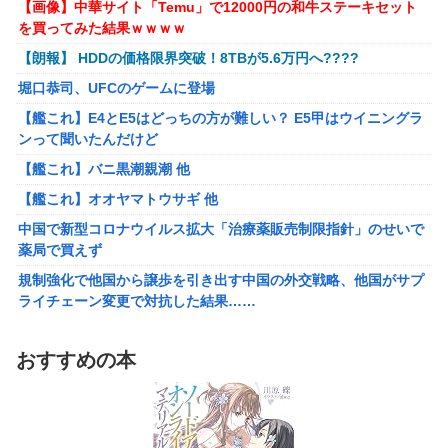
【画像】中華サイト「Temu」で12000円の和牛ステーキセット
【アズールレーン】グッスマ上海「大鳳：プライベート・クォー
百合子「隣に座る貴女」【ミリマス】
を買ってみた結果ｗｗｗｗ
ターズVer.」フィギュア【原型公開】
【VTuber】Google Play「選抜！推しナイン発表会」出演
【朗報】 HDDの価格限界突破！8TBが5.6万円へ????
【ガンダムSEED】バンプレスト「ラクス・クライン」「カガ
者発表！『にじだけと思ってたけど座長と除夜のケツおるや
リ・ユラ・アスハ」プライズフィギュア【彩色原型公開】
んけ』
堀口恭司、UFCのゲームに登場
【艦これ】E4とE5はどっちの方が難しい？ E5甲はウイニングラ
【艦これ】E4とE5はどっちの方が難しい？ E5甲はウイニングラ
『ほの暮しの庭』Switch2版 21,965本、Switch版 12,458本
ンって聞いたんだけど
ンって聞いたんだけど
【艦これ】バニ黒潮親潮 他
【艦これ】バニ黒潮親潮 他
【艦これ】オオヤマトウサギ 他
【艦これ】オオヤマトウサギ 他
【悲報】アメリカで今も続いてる近親相姦の一族がやばすぎる
中国で新型コロナウイルス拡大「治療薬販売制限指針」のせいで
薬局で買えず
【悲報】高市政権「永住許可厳格化するわ」外国人さん「もう日
本ええわ…」
規制強化で他国から譲歩を引き出す中国の外交戦略、他国がサプ
ライチェーン変更で対抗した結果……
【画像あり】えっ、ワイ氏の「貯金」・・・多すぎ・・・？
福岡県議会「海外旅行じゃない、海外活動だ！」→視察費2.65億
【悲報】ワイのせいで会社を辞めた新人が「3人」もいたことが
円公開で再炎上ｗｗｗ
発覚ｗｗｗｗｗ
おすすめの本
参政党・神谷代表、高市政権の食料品減税を「天下の愚策」と一
エース級の財務官僚が異例転出へ 官邸幹部「協力的でなかった
刀両断
から」
【悲報】 ピカチュウが大量に半額
町の弁当屋「申し訳ないが消費税1%になったらその分商品代を値