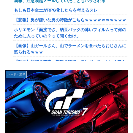
新報、注意喚起メールしていたこともバラされる
【驚愕】マチアプで会った外国人からまさかの『こう』言わ
れたんやがこれワイ詰みか？？？？？？？
もしも日本全土がRPG化したらを考えるスレ
【動画】手術中に熊本地震直撃やばすぎる
【悲報】男が嫌いな男の特徴がこちらｗｗｗｗｗｗｗｗｗｗ
避難所にベッドがない！と文句たらたらだった左派、実際に
ホリエモン「面接でさ、納豆パックの薄いフィルムって何の
避難所にベッドが搬入されてしまった結果……
ために入っていの？って聞くわけ」
『ドラクエの面白さのピークははがねのつるぎ買った時』←
【画像】山ガールさん、山でラーメンを食べたらおじさんに
これ
怒られるｗｗｗ
【韓日共同調査】「日本に良い印象」の韓国人54.3％ 13年
【動画】福岡の電車、複数の駅で「チンポッ❤」というアナ
以降で最高に 日本人の韓国好感度は35.3％
ウンスが流れ大騒ぎwwwwwwwww
ハード・業界
【スト6】竹内ジョン選手「どう考えても調整の時期がおか
【悲報】ショートスリーパー堀さん、対面で高須幹弥にブチ
しい。大会の真っただ中にコンセプトが変わるほどの調整、
ギレるｗｗｗｗ
大会が終わった後は微調整。趣旨が一貫してない」
女性「レイプされました」検事「嘘では？」女性「傷ついた
【画像】台湾とフランス、地震発生から6時間以内に設置し
ので訴えます」
た「避難所」がこちらｗｗｗｗ
【艦これ】イベントぼちぼち終わらせてる人増えてるけど、
【悲報】息子がみいちゃんのママ、限界を迎える「もう無
終わったらみんな何してる？
理。普通の家庭を築きたい。普通の子育てをしたい。」
【艦これ】デイス 他
【悲報】エアコン業者、正論「エアコンスプレーなんて使わ