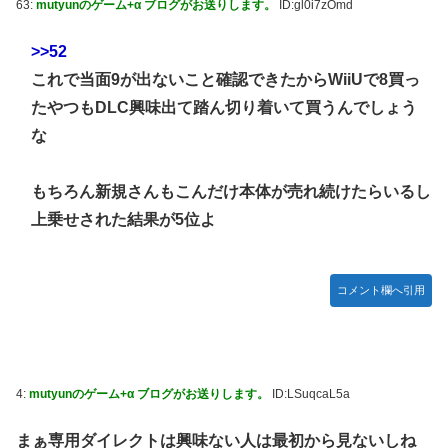
63:
mutyunのゲーム+α ブログがお送りします。
ID:gl0i7zOmd
ムの敵ｗｗｗｗｗ
日向坂46・18thシングル発売決定！
>>52
これで当面9が出ないこと確認できたからWiiUで8買っ
｢乃木坂あそぶだけ 1万円で遊ぼう！｣ 後編公開！！！【乃木
坂46】
たやつもDLC興味出て踏ん切り着いて買うんでしょう
な
【悲報】アイドルが歌下手な理由
【海外の反応】海外「日本資本が入った瞬間、魔法がかかっ
たｗ」豪州のセブンイレブンが”日本化”して劇的進化！「お
もちろん新規さんもこんだけ本体が売れ続けたらいるし
にぎりとたまごサンドが食べられるなんて……」
上乗せされた結果が5位よ
10/29の｢MTV VMAJ 2026｣に出演決定！！！【乃木坂46】
青葉坂46、まもなく正式発表か
コメント欄へ引用
【AIグラビア】おしっこをしている女の子のAIエロ画像まと
め【リアル調】 Part 3
4:
mutyunのゲーム+α ブログがお送りします。
ID:LSuqcaL5a
まぁ専用ダイレクトは興味ない人は最初から見ないしね