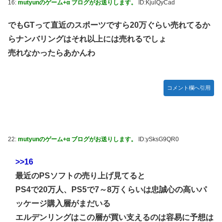
16:
mutyunのゲーム+α ブログがお送りします。
ID:KjulQyCad
でもGTって直近のスポーツですら20万ぐらい売れてるか
らナンバリングはそれ以上には売れるでしょ
売れなかったらあかんわ
コメント欄へ引用
22:
mutyunのゲーム+α ブログがお送りします。
ID:ySksG9QR0
>>16
最近のPSソフトの売り上げ見てると
PS4で20万人、PS5で7～8万くらいは忠誠心の高いパ
ッケージ購入層がまだいる
エルデンリングはこの層が買い支えるのは容易に予想は