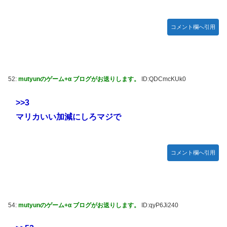
【動画】地震発生時の熊本総合病院の手術室の様子が(((ﾟ
Дﾟ)))
コメント欄へ引用
亡き叔母の遺書「実は17年前に従兄弟と赤ちゃんを交換し
た」全員で家族会議を開いた結果、拍子抜けするほど〇〇な
展開を迎えて婚約者呆然←家族の絆が深すぎて修羅場になら
んかった
52:
mutyunのゲーム+α ブログがお送りします。
ID:QDCmcKUk0
高配当をうたった「みんなで大家さん」→実態は2881億円
の債務超過
>>3
【動画】高速道路を走行中の車からリアガラスが飛んでくる
マリカいい加減にしろマジで
事故(ﾟoﾟ)
「ドラゴンボール」新作TVアニメが7月から放送されるぞ！
【デレマス】 810プロエアコン騒動【ぷちかれシリーズ】
コメント欄へ引用
【〈物語〉シリーズ】 セガ「忍野忍」「斧乃木余接」プラ
イズフィギュア【彩色原型公開】
やる夫のダンジョン運営記183-雑談所ネタ118 懺悔小ネタ
54:
mutyunのゲーム+α ブログがお送りします。
ID:qyP6Ji240
「創刻のファイアホイール」+埋めネタ「ファイアホイール
TCG・その後」