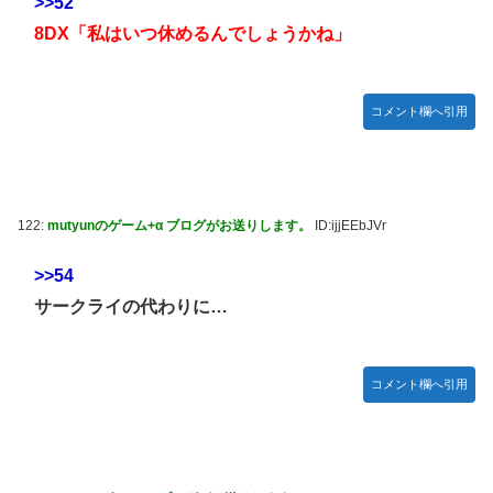
>>52
「ドラクエ11」攻略感想(54/クリア後)マルティナの「しん
8DX「私はいつ休めるんでしょうかね」
ぴのビスチェ」可愛い！そしてメドローアやギガバーストき
たー！
【デレマス】 和久井留美「夢を作って、いつか遊んで」
コメント欄へ引用
【謎】『ダーク路線のドラクエ12』を発売中止にしないとい
けなかった理由ってガチでなに？とりあえすだせばいいやん
【デレマス】 紗南「アイドルに似合うポケモン？」
122:
mutyunのゲーム+α ブログがお送りします。
ID:ijjEEbJVr
switch2版『Lies of P』、メタスコア86でゲーフリ新作を
粉砕
>>54
【ウマ娘】海外のファンアートからしか得られない栄養素が
サークライの代わりに…
ある。←「おデジ以外味付けが濃いな…」
韓国人「熊本地震で見る日本の土木技術の完全勝利をご覧く
ださい」→「これはすごいわ」「こういうのを見ると日本人
コメント欄へ引用
は何か適当に作る感じがしない・・・」「あれがまさに経験
値である」
キム・カッファン総合スレ
初見で「勝てるわけないやろくそったれ…」って思ったゲー