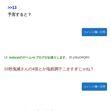
>>13
予言すると？
コメント欄へ引用
14:
mutyunのゲーム+α ブログがお送りします。
ID:ySksG9QR0
10秒鬼滅さんの4倍とか塩鉄調子こきすぎじゃね？
コメント欄へ引用