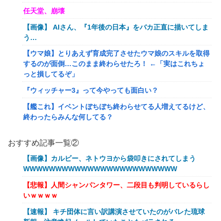
任天堂、崩壊
【画像】 AIさん、『1年後の日本』をバカ正直に描いてしま
う…
【ウマ娘】とりあえず育成完了させたウマ娘のスキルを取得
するのが面倒…このまま終わらせたろ！ ←「実はこれちょ
っと損してるぞ」
『ウィッチャー3』って今やっても面白い？
【艦これ】イベントぼちぼち終わらせてる人増えてるけど、
終わったらみんな何してる？
【艦これ】デイス 他
おすすめ記事一覧②
【艦これ】けーかいじん 他
【画像】カルビー、ネトウヨから袋叩きにされてしまう
【艦これ】水着川内さん 他
WWWWWWWWWWWWWWWWWWWWWWWW
洋服の青山、空調ウェアを発売ｗｗｗｗｗｗ
【悲報】人間シャンパンタワー、二段目も判明しているらし
いｗｗｗｗ
女「43億円注文して………キャンセルっと！」←こいつの目
的
【速報】 キチ団体に言い訳講演させていたのがバレた琉球