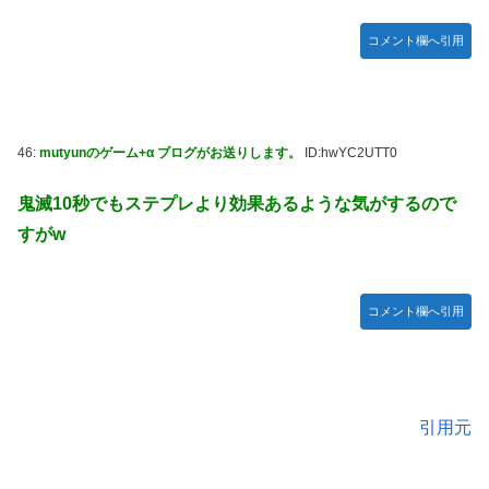
コメント欄へ引用
46:
mutyunのゲーム+α ブログがお送りします。
ID:hwYC2UTT0
鬼滅10秒でもステプレより効果あるような気がするので
すがw
コメント欄へ引用
引用元