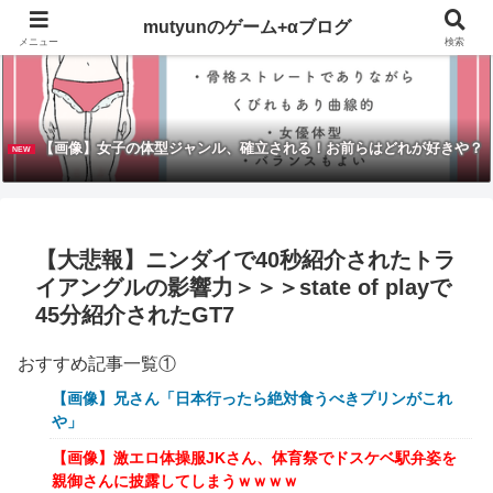
mutyunのゲーム+αブログ
メニュー
検索
【画像】女子の体型ジャンル、確立される！お前らはどれが好きや？
NEW
【大悲報】ニンダイで40秒紹介されたトラ
イアングルの影響力＞＞＞state of playで
45分紹介されたGT7
おすすめ記事一覧①
【画像】兄さん「日本行ったら絶対食うべきプリンがこれ
や」
【画像】激エロ体操服JKさん、体育祭でドスケベ駅弁姿を
親御さんに披露してしまうｗｗｗｗ