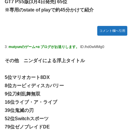
GT7 PS5版(3月4日発売) 65位
【悲報】元ジャンポケ斉藤の被害女性「事件で知名度を上げ
【悲報】ロシア、じわじわと逝き始める
※専用のstate of playで約45分かけて紹介
てバウムクーヘン売ったりTikTokライブしてて悔しさと怒
【動画】ロシア軍のドローンをネット発射装置で撃墜するウ
りを感じた」
クライナ。
白戸ゆめのアナ セクシーニットのノースリーブ巨乳！！
コメント欄へ引用
首相官邸、高市首相の熊本訪問の感動BGM付きムービーを
【GIF動画あり】
投稿「全部が全部ありがたかったです」
【ウマ娘】海外トレによるライトハローさんとの最高の夜
3:
mutyunのゲーム+α ブログがお送りします。
ID:/hd0wMMg0
【画像】70年代の漫画、あまりにも時代を先取りしすぎてい
たｗｗｗｗ
その他 ニンダイによる浮上タイトル
【動画】地震発生時の熊本総合病院の手術室の様子が(((ﾟ
Дﾟ)))
5位マリオカート8DX
【艦これ】これがラ級ちゃんの水着modeか・・・！
8位カービィディスカバリー
9位刀剣乱舞無双
【朗報】ワンピースのミホークとビスタさん、遥かにミホー
クの方が格上だったｗｗｗ
16位ライブ・ア・ライブ
【ウマ娘】セイちゃんの攻撃力を見よ！！！
39位鬼滅の刃
52位Switchスポーツ
【悲報】「HUNTER×HUNTER」のビヨンド=ネテロさん、
何か思ってた奴と違う・・・
79位ゼノブレイドDE