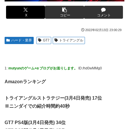
【艦これ】けーかいじん 他
ない方がいい」ﾄﾞﾝｯ！
日本代表DF冨安健洋の英プレミア・クリスタルパレス加入
【胸糞】Zクソガキ、おばあちゃんをいじめて炎上するｗｗ
X
コピー
コメント
が正式決定 鎌田大地とチームメイトに
ｗｗ
日向坂OGの最新ランジェリー、もうエグいだろ・・・(画像
【艦これ】 なんか今回はE5は甲で当然みたいな流れあるよ
2022年02月13日 23:00:29
どーん)
ね
ハード・業界
GT7
トライアングル
【画像】山ガールさん、山でラーメンを食べたらおじさんに
やる夫「催眠アプリを手に入れたんだけど……これ必要だっ
怒られるｗｗｗ
た？」 第29話
富士登山ツアー中に64歳男性死亡 8合目付近で意識失う
【動画】手術中に熊本地震直撃やばすぎる
【GIF動画】宮城の可愛すぎるチアさん、甲子園で発見され
江別大学生暴行ﾀﾋ″主犯格″の川口侑斗被告に「無期懲役」の
1:
mutyunのゲーム+α ブログがお送りします。
ID:/hd0wMMg0
る
判決→当時17歳少年に「懲役30年」の判決
Amazonランキング
秋田県職員さん、会見をバスローブ＆喫煙スタイルで対応し
ジャンポケ斎藤と代理人のやりとり、「地獄すぎて完全にコ
てしまい大炎上ｗ
ントになってる……」と衝撃を受ける人が続出中
トライアングルストラテジー(3月4日発売) 17位
【衝撃】ジャンポケ斉藤の被害女性「バウムクーヘン売った
シャウエッセン公式、またこういうのでいい丼をポスト
りTikTokライブしててムカついたから示談しなかった」←
※ニンダイでの紹介時間約40秒
もしも日本全土がRPG化したらを考えるスレ
コレってさ…
【艦これ】E3-4のラスダンは航空優勢は取るの？取らない
海外「全部日本の真似だったのか…」 日本の普通のテレビ
GT7 PS4版(3月4日発売) 34位
の？
番組が最新SNSの数十年先を行っていたと話題に