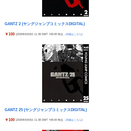
【画像】セクシー女優・涼森れむ、パンティ脱ぎかけのナマ乳が
Hすぎる
【医師解説】飲酒後の「締めのラーメン欲」の原因は？ 脳の錯覚
と真実
GANTZ 2 (ヤングジャンプコミックスDIGITAL)
国生さゆり、『おニャン子クラブ』時代のライバル関係語る サ
￥100
(2026年8月8日 11:38 GMT +09:00 時点 -
詳細はこちら
)
ンド伊達が直球質問「たとえば誰です？」
堀大輔「にこにこ」筋トレ中 コメント「寝たほうが良い」堀大
輔「！！」筋トレ器具を破壊
『ソニーが嫌い』←まあわかる『ソニー信者が嫌い』←まあわか
る『任天堂信者が嫌い』←まあわかる
彼女を身体と顔で選んだ結果...
【艦これ】競泳水着いんのかよ
GANTZ 25 (ヤングジャンプコミックスDIGITAL)
￥100
(2026年8月8日 11:38 GMT +09:00 時点 -
詳細はこちら
)