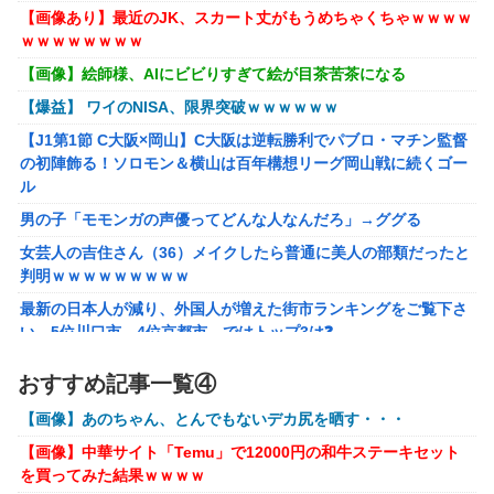
【画像あり】最近のJK、スカート丈がもうめちゃくちゃｗｗｗｗ
にじさんじのフレン・E・ルスタリオちゃんとかいうドチャ
ｗｗｗｗｗｗｗｗ
LOVEｗｗｗ
【画像】絵師様、AIにビビりすぎて絵が目茶苦茶になる
「ドラクエ11」攻略感想(54/クリア後)マルティナの「しん
【爆益】 ワイのNISA、限界突破ｗｗｗｗｗｗ
ぴのビスチェ」可愛い！そしてメドローアやギガバーストき
たー！
【J1第1節 C大阪×岡山】C大阪は逆転勝利でパブロ・マチン監督
の初陣飾る！ソロモン＆横山は百年構想リーグ岡山戦に続くゴー
【虹ヶ咲】「夏はせつ泣き」がキャッチコピーの映画【ラブ
ル
ライブ！】
男の子「モモンガの声優ってどんな人なんだろ」→ググる
【画像】 YouTubeコメント欄、キレッキレ
女芸人の吉住さん（36）メイクしたら普通に美人の部類だったと
【速報】 ひろゆき、離婚ｗｗｗｗｗｗ
判明ｗｗｗｗｗｗｗｗｗ
【ガンダムＷ】あのメンツのなかでは比較的常識のあるほう
最新の日本人が減り、外国人が増えた街市ランキングをご覧下さ
なのがデュオだよね
い→5位川口市、4位京都市、ではトップ3は❓
株の資産7億円あるのに「株主優待」で生活してガンになる人
ラブライブ！の犬、だいたい老犬
おすすめ記事一覧④
生・・・
【ウマ娘】コミケで配布予定だった非公式グッズ「オグリキ
【画像】あのちゃん、とんでもないデカ尻を晒す・・・
【画像あり】インフルエンサー「20歳でアルファード一括で買え
ャップタマモクロスアクリル定規」意外(?)な落とし穴によ
ちゃう私って素敵」
り配布を撤回することに…
【画像】中華サイト「Temu」で12000円の和牛ステーキセット
を買ってみた結果ｗｗｗｗ
【悲報】太鼓の達人、お馴染みのフォントの使用料が年間6万か
【にじさんじ】石神がミームを堪能しとる