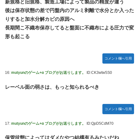
新規格と旧規格、製造工場によって製品の精度が違う
後は保存状態の差で円盤内のアルミ剥離で水分とか入った
りすると加水分解カビの原因へ
長期間こ不織布保存してると盤面に不織布による圧力で変
形も起こる
コメント欄へ引用
16:
mutyunのゲーム+α ブログがお送りします。
ID:CK3wtw5S0
レーベル面の弱さは、もっと知られるべき
コメント欄へ引用
17:
mutyunのゲーム+α ブログがお送りします。
ID:QpD5CdM70
保管状態によってはダメなやつ結構有るみたいだね