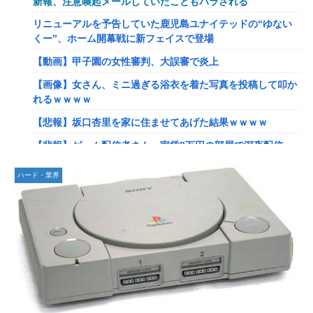
新報、注意喚起メールしていたこともバラされる
てクソだわ！
リニューアルを予告していた鹿児島ユナイテッドの“ゆない
【艦これ】ひみつの通り道 他
くー”、ホーム開幕戦に新フェイスで登場
【艦これ】ナマケモノアガノウサギ 他
【動画】甲子園の女性審判、大誤審で炎上
【艦これ】競泳水着いんのかよ
【画像】女さん、ミニ過ぎる浴衣を着た写真を投稿して叩か
日産e-power、無給油で1980km走行しギネス記録を達成！
れるｗｗｗｗ
→山頂から下ってるだけでした…
【悲報】坂口杏里を家に住ませてあげた結果ｗｗｗｗ
イーロン・マスク「中国のロボットはデタラメで遠隔操作し
【悲報】ゲーム配信者さん、家賃8万円の部屋で深夜配信→
てるだけ」
管理会社から厳重注意されてお気持ち表明ｗｗｗ
【速報】北海道江別大学生殺人事件、主犯格の川口被告(19)
ハード・業界
【速報】ひろゆき、離婚wwwwww
に無期懲役の判決←これ、妥当だと思う？？？？？？
【放送事故】フジテレビ、女子大生を大量投入して闇深エロ
【悲報】女さん、歩行者を轢いた挙句、道路に倒れてどえら
番組ｗｗｗｗ
いことになってしまうw w w w w w w
【艦これ】でもイベントのたびに思うんだ 空母機動部隊っ
海外「日本は戦勝国なんだよ」 戦後の日本人の特別な生き
てクソだわ！
様に各国から称賛の声
【艦これ】ひみつの通り道 他
【画像】居酒屋さん、6人で長居して会計4939円しか使わな
い客にお気持ち表明してしまう←コレどっちが悪いん
【艦これ】ナマケモノアガノウサギ 他