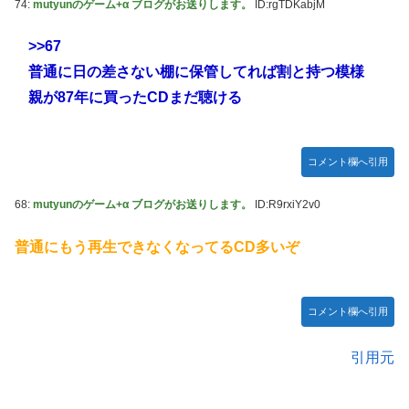
74:
mutyunのゲーム+α ブログがお送りします。
ID:rgTDKabjM
>>67
普通に日の差さない棚に保管してれば割と持つ模様
親が87年に買ったCDまだ聴ける
コメント欄へ引用
68:
mutyunのゲーム+α ブログがお送りします。
ID:R9rxiY2v0
普通にもう再生できなくなってるCD多いぞ
コメント欄へ引用
引用元