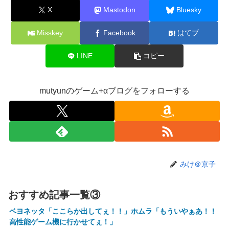
【画像】20年前のAV、キチガイすぎるwwwwww
X
Mastodon
Bluesky
【悲報】ゲーム配信者さん、家賃8万円の部屋で深夜配信→
管理会社から厳重注意されてお気持ち表明ｗｗｗ
Misskey
Facebook
はてブ
【悲報】粗品、永久追放ｗｗｗｗｗｗｗｗｗｗｗｗｗｗｗ
LINE
コピー
（証拠あり）
SNSで知り合ったJK10人とS●Xしてハメ撮り770本撮ったイ
ケメン逮捕wwwwwwwwwwwwwww
mutyunのゲーム+αブログをフォローする
【画像】キングダムの河了貂、「あったけぇ壁」に引き続き
更に味方をぶっ殺す作戦を実行する
【艦これ】でもイベントのたびに思うんだ 空母機動部隊っ
てクソだわ！
【艦これ】ひみつの通り道 他
みけ＠京子
【艦これ】ナマケモノアガノウサギ 他
【にじさんじ】五木、長尾に表計算ソフトの便利さを理解ら
おすすめ記事一覧③
せる『エクセルに感動してるおじさん見てなんか感動する』
ベヨネッタ「ここらか出してぇ！！」ホムラ「もういやぁあ！！
【にじ甲2026】ところで野球って魔法使うのOKなんやっ
高性能ゲーム機に行かせてぇ！」
け？