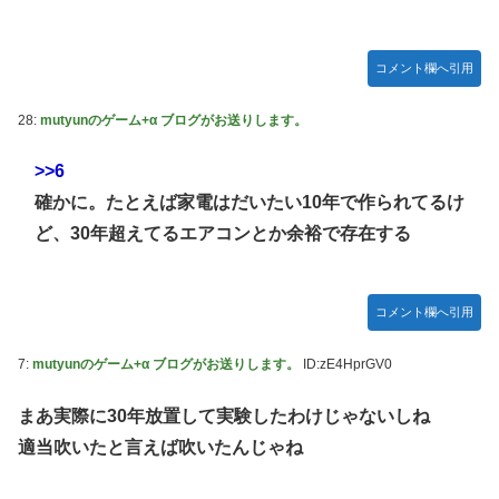
【デレマス】 凛「なにこれ、蒼穹のファフナー？」モバ
P「資料だから見といてくれ」
コメント欄へ引用
ガキ「世界を救います」←飽きた。おっさんにしろ
28:
mutyunのゲーム+α ブログがお送りします。
ラブライブ！の犬、だいたい老犬
【朗報】AKB48 ロッテとコラボ決定！！
>>6
【ウマ娘】コミケで配布予定だった非公式グッズ「オグリキ
確かに。たとえば家電はだいたい10年で作られてるけ
ャップタマモクロスアクリル定規」意外(?)な落とし穴によ
ど、30年超えてるエアコンとか余裕で存在する
り配布を撤回することに…
【にじさんじ】石神がミームを堪能しとる
コメント欄へ引用
ドラマー兼編曲家「ハロプロのいう『16ビートを刻む』って
16ビートじゃなくて8ビートのウラ(アップビート)を意識す
7:
mutyunのゲーム+α ブログがお送りします。
ID:zE4HprGV0
る意味なのでは？」
韓国人「韓国サッカー協会の性接待報道、海外でも大騒ぎ
まあ実際に30年放置して実験したわけじゃないしね
に・・・2002年W杯4強の記録取り消しの声も」→「マジで
適当吹いたと言えば吹いたんじゃね
国の恥だ」「2002年まで疑う価値がある」「国民や国が築
いた国格をサッカー選手が足で蹴り飛ばすね」