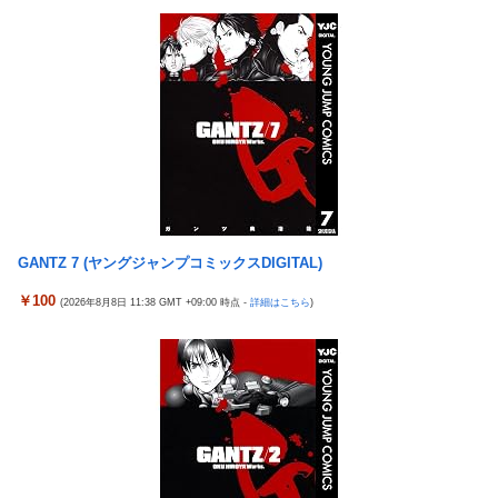
苦言「面識のない方にカメラを向けられるのは恐怖」
【画像】 YouTubeコメント欄、キレッキレ
ラオウがサウザーに勝てないって信じられないんだが…
【速報】 ひろゆき、離婚ｗｗｗｗｗｗ
メトロイドプライム4 新品が2999円に…
『マリオカートワールド』はどうすればよかったのか…
ヨーロッパが中国製メガソーラーを締め出しｗｗｗ
令和「8」年「8」月「8」日の試合で「88」分に背番号「8」サン
フレッチェ広島MF川村拓夢がゴール
GANTZ 7 (ヤングジャンプコミックスDIGITAL)
【画像】小島はな🌸さん、虫が寄ってきて囲まれてしまう！
￥100
(2026年8月8日 11:38 GMT +09:00 時点 -
詳細はこちら
)
【九州名物】鶏刺し食べた医師、全身麻痺へ…「死んだほうが良
かったと思っていた」
海外「日本はさすが過ぎるｗ」 日本は野生動物の喧嘩さえ可愛く
なってしまうと世界が騒然
ガキ「世界を救います」←飽きた。おっさんにしろ
野田昇吾、初の準優進出目前も「一回希望」で賞典除外