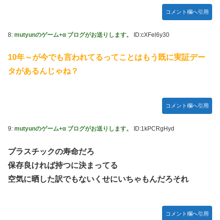
熊本県知事の要請をガン無視したTBS、避難所に取材班が押
コメント欄へ引用
し入ってプライバシーに全く配慮しない報道を……
【セクシー】人気美人声優、太ももチラリｗｗｗｗｗｗｗｗ
8:
mutyunのゲーム+α ブログがお送りします。
ID:cXFel6y30
ｗｗｗｗｗｗｗｗｗｗｗｗｗｗｗｗ
10年～が今でも言われてるってことはもう既に実証デー
「私達が原爆ドーム前をあけ渡せば核戦争が始まってしま
う」と訴える市民団体、それを聞いた被爆3世の人が……
タがあるんじゃね？
池田瑛紗ちゃんが｢真珠の耳飾りの少女｣の魅力を語る！！！
【乃木坂46】
コメント欄へ引用
【朗報】山﨑愛生「けんぱなぱっぱぱん！」←
9:
mutyunのゲーム+α ブログがお送りします。
ID:1kPCRgHyd
プラスチックの寿命だろ
保存良ければ持つに決まってる
空気に晒した訳でもないくせにいちゃもんだろそれ
コメント欄へ引用