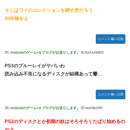
そこはワイのコレクションを晒す所だろう
30年物をよ
コメント欄へ引用
35:
mutyunのゲーム+α ブログがお送りします。
ID:6zA1mI4E0
PS3のブルーレイがヤバいわ
読み込み不良になるディスクが結構あって鬱…
コメント欄へ引用
36:
mutyunのゲーム+α ブログがお送りします。
ID:wuUttzxH0
PS2のディスクとか初期の奴はそろそろくたばり始めるの
か？