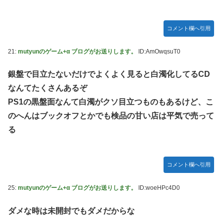
コメント欄へ引用
21:
mutyunのゲーム+α ブログがお送りします。
ID:AmOwqsuT0
銀盤で目立たないだけでよくよく見ると白濁化してるCD
なんてたくさんあるぞ
PS1の黒盤面なんて白濁がクソ目立つものもあるけど、こ
のへんはブックオフとかでも検品の甘い店は平気で売って
る
コメント欄へ引用
25:
mutyunのゲーム+α ブログがお送りします。
ID:woeHPc4D0
ダメな時は未開封でもダメだからな