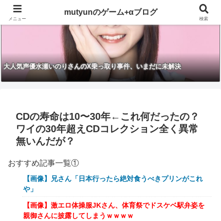
mutyunのゲーム+αブログ
メニュー
検索
大人気声優水瀬いのりさんのX乗っ取り事件、いまだに未解決
CDの寿命は10〜30年←これ何だったの？
ワイの30年超えCDコレクション全く異常
無いんだが？
おすすめ記事一覧①
【画像】兄さん「日本行ったら絶対食うべきプリンがこれ
や」
【画像】激エロ体操服JKさん、体育祭でドスケベ駅弁姿を
親御さんに披露してしまうｗｗｗｗ