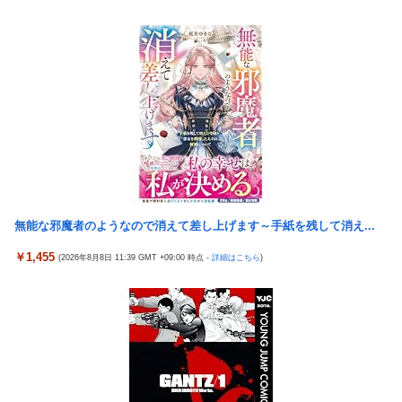
ｗｗ
5号機の時って、面白いA+ART機がたくさんあって楽しかったよ
なｗｗｗ
佐藤二朗、橋本愛との騒動で主演映画が完全白紙へｗｗｗｗｗ
【悲報】「ビッグモーター」とかいう完全に逃げ切ったゴミクズ
ひろゆき「出馬する気ないから話さなかった」妻「それでも不誠
ｗｗｗｗｗ
実だろ」→離婚協議へｗｗｗｗｗ
スマスロSAO2のガラス、粉々になってしまう…役物が近いのが
【悲報】瀬戸環奈がスタイルよすぎて一般男性が隣に並ぶとチン
原因！？
チクリンに見えてしまう
ラオウがサウザーに勝てないって信じられないんだが…
女芸人の吉住さん（36）メイクしたら普通に美人の部類だったと
判明ｗｗｗｗｗｗｗｗｗ
メトロイドプライム4 新品が2999円に…
大竹しのぶ「戦争放棄の国であり続けよう」←この投稿が話題に
ヨーロッパが中国製メガソーラーを締め出しｗｗｗ
「ドラクエ11」攻略感想(54/クリア後)マルティナの「しんぴのビ
無能な邪魔者のようなので消えて差し上げます～手紙を残して消え...
【九州名物】鶏刺し食べた医師、全身麻痺へ…「死んだほうが良
スチェ」可愛い！そしてメドローアやギガバーストきたー！
かったと思っていた」
￥1,455
(2026年8月8日 11:39 GMT +09:00 時点 -
詳細はこちら
)
倉木しおりアリスJAPAN8月新作「先っぽだけなら浮気じゃない
海外「日本はさすが過ぎるｗ」 日本は野生動物の喧嘩さえ可愛く
よ？イケないギリギリの焦らし責めに屈し膣奥深ハメ浮気」理性
なってしまうと世界が騒然
崩壊NTR作品！！
ストロングビデ1【ふくらすずめ】
【J1第1節 名古屋×清水】清水は北川の完璧なボレーと無失点で
野田昇吾、初の準優進出目前も「一回希望」で賞典除外
白星スタート！ホーム公式戦での対名古屋戦の連敗を7で止める
【朗報】AKB48 ロッテとコラボ決定！！
銀シャリ・橋本「映画館でなんでみんなポップコーン食べたいん
ですか」「一番いいときにカシャカシャ…」
高市政権に媚びて偏向報道まみれの産経新聞、コスト上昇に耐え