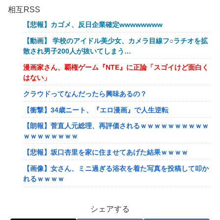
相互RSS
【悲報】カゴメ、反日企業確定wwwwwwww
【動画】 学校のアイドル美少女、カメラ目線フ○ラチオを拡
散され男子200人が抜いてしまう…
漫画家さん、覇権ゲーム『NTE』に正論「スゴイけど面白く
はない」
クラウドってなんだったら興味あるの？
【衝撃】34歳ニート、『エロ漫画』で人生逆転
【朗報】菅直人元総理、再評価されるｗｗｗｗｗｗｗｗｗｗ
ｗｗｗｗｗｗｗｗ
【悲報】坂口杏里を家に住ませてあげた結果ｗｗｗｗ
【画像】女さん、ミニ過ぎる浴衣を着た写真を投稿して叩か
れるｗｗｗｗ
【画像】小学生クソガキ「愛子！卒業したんやろ？大学 ニ
ュースで見たわ」→結果wwwwwwww
シェアする