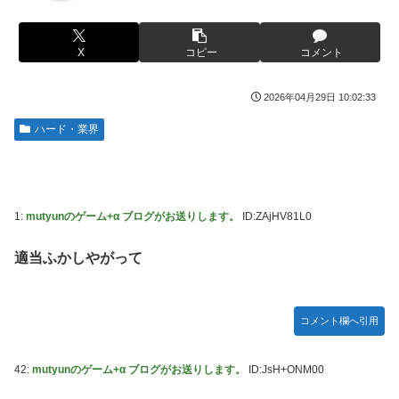
や？？？？？？
【虹ヶ咲】「夏はせつ泣き」がキャッチコピーの映画【ラブ
女芸人の吉住さん（36）メイクしたら普通に美人の部類だっ
ライブ！】
たと判明ｗｗｗｗｗｗｗｗｗ
X
コピー
コメント
フジテレビ「2026 FORMULA1 サマーブレイクSP」を明日
【衝撃】蓮舫「蓮舫だから叩いて良いという報道に向き合い
（8月9日）から12日間毎日放送へ
ます！」X民「高市だから叩いて良いをやってるのがお前だ
2026年04月29日 10:02:33
お前ら「日本も核武装汁！」←１万発の核弾頭どこに
ろ」←これ…w w
ハード・業界
海外「日本なんて行くんじゃなかった…」 日本を知ってし
韓国人「韓国が米韓通貨スワップ交渉に全力を注ぐべき理由
まったディズニー信者、帰国後『本家』に失望する事態に
がこちら‥日米との異例の共同介入によって記録的なウォ
ン・ドル為替の現実」
【画像】はいだしょうこ（47）「こんなオバサンでいい
の…？」
「斬撃を飛ばす」←ぶっちゃけ好き？嫌い？
1:
mutyunのゲーム+α ブログがお送りします。
ID:ZAjHV81L0
【悲報】コメ卸大手さん、営業利益83％減 高値で買い込ん
【悲報】瀬戸環奈がスタイルよすぎて一般男性が隣に並ぶと
だ米が売れず「損切り祭り」開幕へ
適当ふかしやがって
チンチクリンに見えてしまう
【避難所】キッチンカー、から揚げや麺類提供 40代女性
女芸人の吉住さん（36）メイクしたら普通に美人の部類だっ
「最高、パン中心の生活には飽き飽きしていて、野菜不足も
たと判明ｗｗｗｗｗｗｗｗｗ
コメント欄へ引用
感じていた」→時事通信タイトル「パン...
大竹しのぶ「戦争放棄の国であり続けよう」←この投稿が話
ドワンゴ川上「みい山への『障害者への配慮が足りない』と
題に
42:
mutyunのゲーム+α ブログがお送りします。
ID:JsH+ONM00
いう批判は害悪。障害者に関わると損をするのは事実。」
【動画】タイのティパンコーン王子が日本人女性とデート