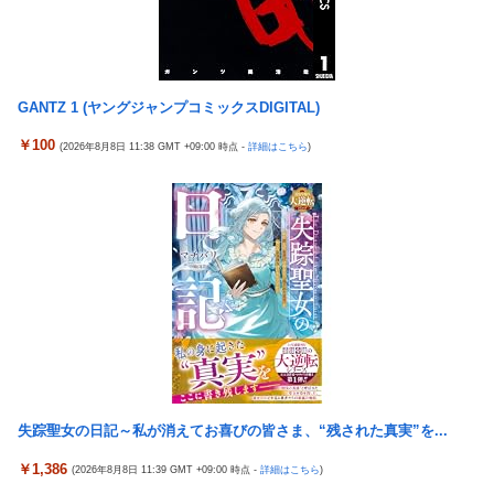
られず東北6県撤退を発表
隣の臭デブキング貧乏揺すり背中のけぞりキョロ厨カンスケデブ
がウザすぎて心が折れそう…
【ウマ娘】コミケで配布予定だった非公式グッズ「オグリキャッ
プタマモクロスアクリル定規」意外(?)な落とし穴により配布を撤
5号機の時って、面白いA+ART機がたくさんあって楽しかったよ
回することに…
なｗｗｗ
GANTZ 1 (ヤングジャンプコミックスDIGITAL)
【J2第1節 大宮×新潟】新体制の大宮は新潟との接戦を制し開幕
【悲報】「ビッグモーター」とかいう完全に逃げ切ったゴミクズ
￥100
(2026年8月8日 11:38 GMT +09:00 時点 -
詳細はこちら
)
白星スタート！自陣からのカウンターが決まり山本桜大が決勝ゴ
ｗｗｗｗｗ
ール
【今はやってない】審判への性接待疑惑…大韓サッカー協会が声
『ソニーが嫌い』←まあわかる『ソニー信者が嫌い』←まあわか
明「現在は一切発生していない」
る『任天堂信者が嫌い』←まあわかる
コメ卸大手さん、営業利益83％減 高値で買い込んだ米が売れず
「損切り祭り」開幕へ
「神聖なる場所です」靖国神社、境内におけるコスプレや軍装の
禁止を発表
北朝鮮の弾道ミサイル部隊、ロシアのヴォロネジ州に展開か…北
朝鮮は本質的にウクライナと戦争状態に！
【今はやってない】審判への性接待疑惑…大韓サッカー協会が声
失踪聖女の日記～私が消えてお喜びの皆さま、“残された真実”を...
明「現在は一切発生していない」
￥1,386
(2026年8月8日 11:39 GMT +09:00 時点 -
詳細はこちら
)
【悲報】テレ東・田中瞳アナ、ロケ中の「勝手に撮影する人」に