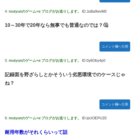
【ウマ娘】セイちゃんの攻撃力を見よ！！！
4:
mutyunのゲーム+α ブログがお送りします。
ID:JuBa9wvM0
LIAR GAME -ライアーゲーム- 第17話 感想：秋山さんの逆
転の策がバレちゃった！
10～30年で20年なら無事でも普通なのでは？🤔
FF4とかいうカッコいい竜騎士が活躍するゲーム最高だよな
【スターウォーズ】グローグーってすごい人気あるんだな…
コメント欄へ引用
【画像】 YouTubeコメント欄、キレッキレ
【デレマス】 仮面ライダーバロンＰ第２話「蒼翼の乙女」
5:
mutyunのゲーム+α ブログがお送りします。
ID:0y8Oby4p0
【速報】 ひろゆき、離婚ｗｗｗｗｗｗ
記録面を野ざらしとかそういう劣悪環境でのケースじゃ
やる夫のダンジョン運営記183-雑談所ネタ118 懺悔小ネタ
ね？
「創刻のファイアホイール」+埋めネタ「ファイアホイール
TCG・その後」
『マリオカートワールド』はどうすればよかったのか…
コメント欄へ引用
やる夫「催眠アプリを手に入れたんだけど……これ必要だっ
た？」 第29話
6:
mutyunのゲーム+α ブログがお送りします。
ID:ipUOEPUZ0
【ガンダムＷ】あのメンツのなかでは比較的常識のあるほう
耐用年数がそれくらいって話
なのがデュオだよね