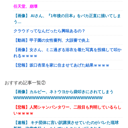
任天堂、崩壊
【画像】 AIさん、『1年後の日本』をバカ正直に描いてしま
う…
クラウドってなんだったら興味あるの？
【動画】甲子園の女性審判、大誤審で炎上
【画像】女さん、ミニ過ぎる浴衣を着た写真を投稿して叩か
れるｗｗｗｗ
【悲報】坂口杏里を家に住ませてあげた結果ｗｗｗｗ
【朗報】Vtuber界、新たなる『弱男の姫』が爆誕ｗｗｗｗ
ｗｗｗｗｗｗｗ
おすすめ記事一覧②
「FF10の名シーン」←思い浮かべたもの
【画像】カルビー、ネトウヨから袋叩きにされてしまう
WWWWWWWWWWWWWWWWWWWWWWWW
【ｗ】物凄くカワイイ子猫の取っ組み合い！
【悲報】人間シャンパンタワー、二段目も判明しているらし
【悲報】オーケストラ演奏家「ゲーム音楽をやらないと儲か
いｗｗｗｗ
らなくなった。本当にイライラする😡」
【速報】 キチ団体に言い訳講演させていたのがバレた琉球
【艦これ】でもイベントのたびに思うんだ 空母機動部隊っ