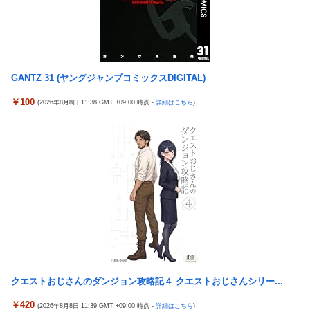
ｗｗ
ホビーサクラ「真の点P 私服Ver.」美少女フィギュア【予約開
始】
佐藤二朗、橋本愛との騒動で主演映画が完全白紙へｗｗｗｗｗ
【宇崎ちゃんは遊びたい！】BiCute Bunnies Figure「宇崎花」
ひろゆき「出馬する気ないから話さなかった」妻「それでも不誠
「宇崎月」メタリックパープルver. プライズフィギュア【ラウン
実だろ」→離婚協議へｗｗｗｗｗ
ドワン限定で展開決定】
GANTZ 31 (ヤングジャンプコミックスDIGITAL)
大竹しのぶ「戦争放棄の国であり続けよう」←この投稿が話題に
【艦これ】でもイベントのたびに思うんだ 空母機動部隊ってクソ
￥100
(2026年8月8日 11:38 GMT +09:00 時点 -
詳細はこちら
)
【悲報】瀬戸環奈がスタイルよすぎて一般男性が隣に並ぶとチン
だわ！
チクリンに見えてしまう
【艦これ】ひみつの通り道 他
女芸人の吉住さん（36）メイクしたら普通に美人の部類だったと
【艦これ】ナマケモノアガノウサギ 他
判明ｗｗｗｗｗｗｗｗｗ
海外「日本は戦勝国なんだよ」 戦後の日本人の特別な生き様に各
大竹しのぶ「戦争放棄の国であり続けよう」←この投稿が話題に
国から称賛の声
倉木しおりアリスJAPAN8月新作「先っぽだけなら浮気じゃない
【画像】居酒屋さん、6人で長居して会計4939円しか使わない客
よ？イケないギリギリの焦らし責めに屈し膣奥深ハメ浮気」理性
にお気持ち表明してしまう←コレどっちが悪いんや？？？？？？
崩壊NTR作品！！
女芸人の吉住さん（36）メイクしたら普通に美人の部類だったと
【虹ヶ咲】「夏はせつ泣き」がキャッチコピーの映画【ラブライ
判明ｗｗｗｗｗｗｗｗｗ
ブ！】
【悲報】チーター、無理矢理カメラを設置されてしょんぼり顔
クエストおじさんのダンジョン攻略記４ クエストおじさんシリー...
隣の臭デブキング貧乏揺すり背中のけぞりキョロ厨カンスケデブ
がウザすぎて心が折れそう…
ジャングリア沖縄「3万円です」←ディズニー超えの強気価格ｗ
￥420
(2026年8月8日 11:39 GMT +09:00 時点 -
詳細はこちら
)