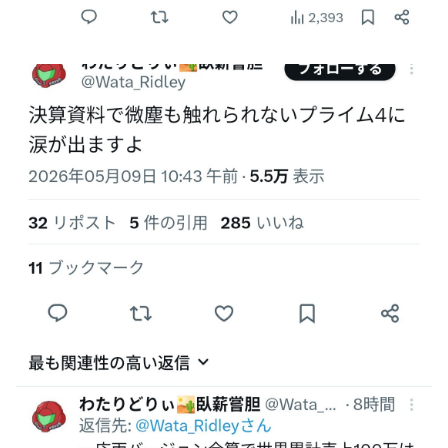
【種運命】ネオが結局よく分からないまま新しい映画が終わ
った後ももやもやしてる
乃木坂ど新規の5期オタさんってもしかして、賀喜遥香のイ
ンスタフォロワー初動が大して伸びないと思ってませんでし
た？24h16.3万でぶっちぎりですよ笑
焦げだらけの業務用鉄板が水と蒸気で鏡のようにピカピカに
「味が全部流れていく！」【海外の反応】
YAC卒業の日
【画像あり】ロピアのパワー全開おにぎり「444円」がコチ
ラｗｗｗｗｗ
【NMB48】坂下真心期待できそう
賀喜遥香 ｢さくちゃんはちいかわ｣ 遠藤さくら ｢かっきーは
ハチワレ｣【乃木坂46】