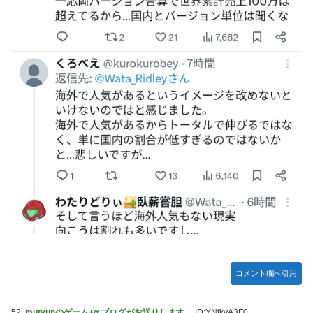
コメント欄へ引用
52:
mutyunのゲーム+α ブログがお送りします。
ID:YNfkvA3F0