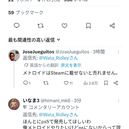
な？？？？？？？
炎上 もう何回目だよ…
海外「日本なんて行くんじゃなかった…」 日本を知ってし
【試合実況】西武２軍スタメン 先発:杉山遙希（2026.8.9）
まったディズニー信者、帰国後『本家』に失望する事態に
芸能人 「車の任意保険は強制にしろ、保険にも入れないヤ
【艦これ】ひみつの通り道 他
ツは運転すんな！法律を改正しろ！！」
LIAR GAME -ライアーゲーム- 第17話 感想：秋山さんの逆
【J2第1節 鳥栖×甲府】鳥栖が好相性の甲府に2-0快勝で5年
転の策がバレちゃった！
ぶり開幕白星！田中雄大は古巣に恩返しPK弾
【画像】エチビデ女優さん、番組の企画でハッスルしすぎて
しまうｗｗｗｗｗｗ
【ウマ娘】わたしの全力受け止めて♡ ←「またへんないき
ものがふえてる…」
【悲報】人気プロゲーマーと結婚したグラドル、息子の「自
閉スペクトラム症」診断にショックで泣く
海外「全部日本の真似だったのか…」 日本の普通のテレビ
番組が最新SNSの数十年先を行っていたと話題に
【ウマ娘】ジェンティル「そろそろ狩るわ...♥」
【エ●漫画】乱交物のエ●漫画←これｗｗｗ