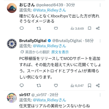
【悲報】 めっちゃカメレオンさん、早速パクリゲーが任天
堂ストアに登場してしまう……
やる夫のダンジョン運営記183-雑談所ネタ118 懺悔小ネタ
「創刻のファイアホイール」+埋めネタ「ファイアホイール
TCG・その後」
【にじさんじ】委員長、Claude Codeまで手出してるん
か…『もう何でも作れそうやな』
やる夫「催眠アプリを手に入れたんだけど……これ必要だっ
た？」 第29話
【悲報】エルデンリング始めたけど難しい
モバＰ「アイドルにセクハラをします」
【画像】漫画・アニメの「武人系敵幹部」に付きまといがち
な疑問ｗｗｗｗ
おでこ封印！中村アン、“前髪あり”の新ヘアスタイルに「新
鮮でたまらん」の声【画像】
BYDの軽EV「ラッコ」受注が700台超 7月販売は125台