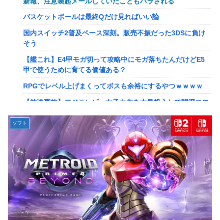
新報、注意喚起メールしていたこともバラされる
【画像】このLINEでなんで女が怒ってるのか分かんない奴
バスケットボールは最終Qだけ見ればいい論
はモテない奴確定らしい←お前らは勿論わかるよ
国内スイッチ2普及ペース深刻。販売不振だった3DSに負け
な？？？？？？？
そう
【動画】高校生さん、文化祭でコーヒーカップを作って大盛
【艦これ】E4甲モガ切って攻略中にモガ落ちたんだけどE5
りあがり←なんかどっかで見たことあると話題に
甲で使うために育てる価値ある？
【NGS】LG5「レアレンス」シリーズが強すぎると話題に
RPGでレベル上げまくってボスも余裕にするやつｗｗｗｗ
【アプグレも約束】
【放送事故】フジテレビ、女子大生を大量投入して闇深エロ
【ｗ】長年育てやっと蕾がつき楽しみにしてたら動物の死肉
番組ｗｗｗｗ
に擬態（外観・腐肉臭）する花が！
ソフト
【悲報】坂口杏里を家に住ませてあげた結果ｗｗｗｗ
『ゼルダの伝説』ゼルダ姫とリンクって毎回結ばれずに別の
相手と子孫を残してるって本当…？
【悲報】女性配信者「アスペの検査してみた…みんなこれわ
かるの？」
韓国人「英メディアや海外各社も一斉に韓国サッカー協会を
巡る過去の不祥事を報道！」→「国際的な信用失墜の危
【画像】20年前のAV、キチガイすぎるwwwwww
機‥」
【画像】女さん、ミニ過ぎる浴衣を着た写真を投稿して叩か
【画像】廃墟化したレンタルビデオ屋、そのまま時が止まっ
れるｗｗｗｗ
てしまっていると話題にｗｗｗｗ
【朗報】菅直人元総理、再評価されるｗｗｗｗｗｗｗｗｗｗ
【悲報】女性配信者「アスペの検査してみた…みんなこれわ