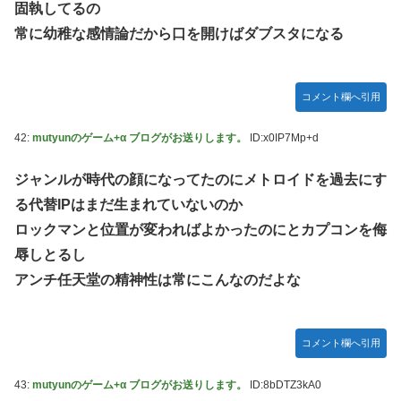
固執してるの
常に幼稚な感情論だから口を開けばダブスタになる
コメント欄へ引用
42:
mutyunのゲーム+α ブログがお送りします。
ID:x0IP7Mp+d
ジャンルが時代の顔になってたのにメトロイドを過去にす
る代替IPはまだ生まれていないのか
ロックマンと位置が変わればよかったのにとカプコンを侮
辱しとるし
アンチ任天堂の精神性は常にこんなのだよな
コメント欄へ引用
43:
mutyunのゲーム+α ブログがお送りします。
ID:8bDTZ3kA0