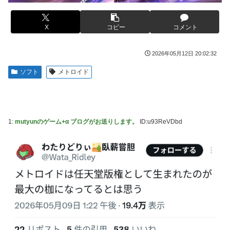
ｗｗｗｗｗｗｗｗ
かるの？」
【画像】このLINEでなんで女が怒ってるのか分かんない奴
【画像】ハンターハンターさん、ガチで最強の新能力を登場
X
コピー
コメント
はモテない奴確定らしい←お前らは勿論わかるよ
させてしまうｗｗｗｗｗｗｗ
な？？？？？？？
2026年05月12日 20:02:32
【画像】週刊少年マガジン、限界突破
海外「日本は戦勝国なんだよ」 戦後の日本人の特別な生き
様に各国から称賛の声
「テイルズオブシンフォニア リマスター」発売日が2/16に
ソフト
メトロイド
決定！最新の「発売日告知トレーラー」も公開！
【悲報画像】イキリたい年頃の中学生さん、和彫を入れて人
生終了へ←これw w w w w w
やる夫のダンジョン運営記189-雑談所ネタ 第123話「なぜな
にキャス狐さん・世界改変」
実際『ゼルダ 時オカ』→『風タク』の時の空気感を知りた
1:
mutyunのゲーム+α ブログがお送りします。
ID:u93ReVDbd
い
実際『ゼルダ 時オカ』→『風タク』の時の空気感を知りた
い
【画像】サンモニの女子アナさん、日曜の朝から素材を提供
してしまう
【悲報】女さん、歩行者を轢いた挙句、道路に倒れてどえら
いことになってしまうw w w w w w w
【画像】スト6に彗星の如く現れたフィリピン人キャラが可
愛すぎると話題に！
海外「日本人はなんて気高いんだ！」 英高級紙も驚愕した
極限の中の日本人の姿に世界が衝撃
【動画】タイのティパンコーン王子が日本人女性とデート
か？
【画像】このLINEでなんで女が怒ってるのか分かんない奴
はモテない奴確定らしい←お前らは勿論わかるよ
【悲報】『メイドインアビス』主題歌にVTuber起用→また