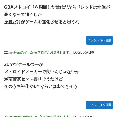
GBAメトロイドを周回した世代だからドレッドの地位が
高くなって清々した
据置だけがゲームを進化させると思うな
コメント欄へ引用
22:
mutyunのゲーム+α ブログがお送りします。
ID:Ke560A5P0
2Dでツクールつーか
メトロイドメーカーで良いんじゃないか
滅茶苦茶センス要りそうだけど
そのうち神作が1本ぐらいは出てきそう
コメント欄へ引用
24:
mutyunのゲーム+α ブログがお送りします。
ID:7ONOu5fq0