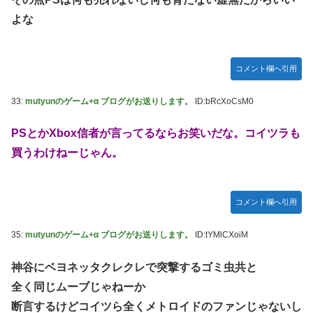
よな
コメント欄へ引用
33:
mutyunのゲーム+α ブログがお送りします。
ID:bRcXoCsM0
PSとかXbox信者が言ってるならお笑いだな。コイツラも
買うわけねーじゃん。
コメント欄へ引用
35:
mutyunのゲーム+α ブログがお送りします。
ID:tYMlCXoiM
神谷にベヨネッタクレクレで突撃するゴミ虫共と
全く同じムーブじゃねーか
断言するけどコイツら全くメトロイドのファンじゃないし