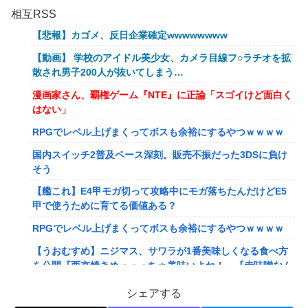
相互RSS
【悲報】カゴメ、反日企業確定wwwwwwww
【動画】 学校のアイドル美少女、カメラ目線フ○ラチオを拡
散され男子200人が抜いてしまう…
漫画家さん、覇権ゲーム『NTE』に正論「スゴイけど面白く
はない」
RPGでレベル上げまくってボスも余裕にするやつｗｗｗｗ
国内スイッチ2普及ペース深刻。販売不振だった3DSに負け
そう
【艦これ】E4甲モガ切って攻略中にモガ落ちたんだけどE5
甲で使うために育てる価値ある？
RPGでレベル上げまくってボスも余裕にするやつｗｗｗｗ
【うおむすめ】ニジマス、サワラが1番美味しくなる食べ方
を公開『西京焼きめっっっちゃ美味いよね！』『赤味噌なん
ですね』
シェアする
【ななし】ねるちゃん「おじさんたち～！もりもり食べて元