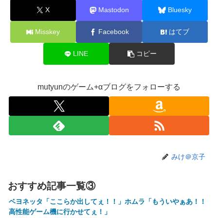
気だすのよ～」
X
Mastodon
Bluesky
【にじさんじ】ソフィ、バッターボックスに立ってみた『え
Misskey
Facebook
はてブ
えフォームや』『打球の伸びがすごい』
【画像】株の暴落を描いた漫画、ガチで怖いwwwww
LINE
コピー
【画像】坂口杏里、逃走してウ●カスまで晒されるｗｗｗｗ
ｗ
mutyunのゲーム+αブログをフォローする
【動画】甲子園の女性審判、大誤審で炎上
【画像】キングダムの河了貂、「あったけぇ壁」に引き続き
更に味方をぶっ殺す作戦を実行する
トランプ「イランが核兵器を作れば、イタリアを2分で消滅
させる」メローニ「核を持っている国で実際に使ったアホは
アメリカだけｗ」
みけ＠京子
一般作だけどエロいシーンがあって、妙にムラムラしてしま
った作品
おすすめ記事一覧③
【悲報】女性配信者「アスペの検査してみた…みんなこれわ
ベヨネッタ「ここらか出してぇ！！」ホムラ「もういやぁあ！！
かるの？」
高性能ゲーム機に行かせてぇ！」