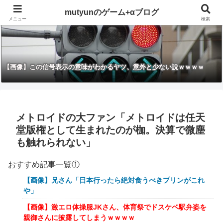
mutyunのゲーム+αブログ
メニュー
検索
【画像】この信号表示の意味がわかるヤツ、意外と少ない説ｗｗｗｗ
メトロイドの大ファン「メトロイドは任天
堂版権として生まれたのが枷。決算で微塵
も触れられない」
おすすめ記事一覧①
【画像】兄さん「日本行ったら絶対食うべきプリンがこれ
や」
【画像】激エロ体操服JKさん、体育祭でドスケベ駅弁姿を
親御さんに披露してしまうｗｗｗｗ