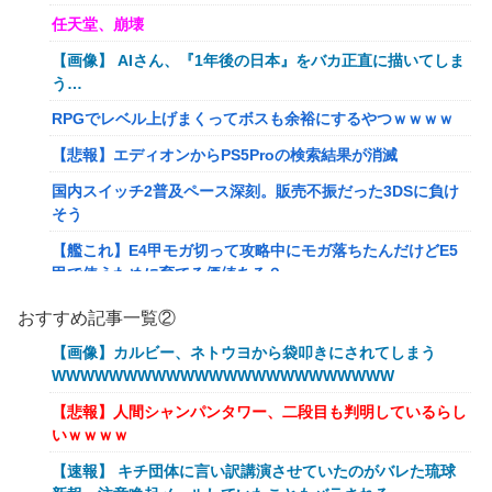
任天堂、崩壊
【画像】 AIさん、『1年後の日本』をバカ正直に描いてしま
う…
RPGでレベル上げまくってボスも余裕にするやつｗｗｗｗ
【悲報】エディオンからPS5Proの検索結果が消滅
国内スイッチ2普及ペース深刻。販売不振だった3DSに負け
そう
【艦これ】E4甲モガ切って攻略中にモガ落ちたんだけどE5
甲で使うために育てる価値ある？
RPGでレベル上げまくってボスも余裕にするやつｗｗｗｗ
おすすめ記事一覧②
【艦これ】でもイベントのたびに思うんだ 空母機動部隊っ
【画像】カルビー、ネトウヨから袋叩きにされてしまう
てクソだわ！
WWWWWWWWWWWWWWWWWWWWWWWW
【衝撃】葬儀屋「火葬プランはどうなさいますか？」ワイ喪
【悲報】人間シャンパンタワー、二段目も判明しているらし
主「直葬で(即答)」→結果ァw w w w w w w w w w
いｗｗｗｗ
イーロン・マスク「中国のロボットはデタラメで遠隔操作し
【速報】 キチ団体に言い訳講演させていたのがバレた琉球
てるだけ」