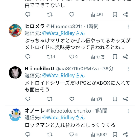
【競馬】あの武ルメ痛バッグのファンさん、二人とツーショ
ット！
【学マス】AIライザに対抗して学マスもAIアイドルを出そう
昭和戦隊のロボデザイン、配信で追って見ると…
【デレマス】 仮面ライダーバロンＰ第２話「蒼翼の乙女」
タトゥー彫り師さん「刺青入れてる奴は全員バカです」→30
万再生ｗｗｗｗｗｗ
【悲報】「美人すぎる県警本部長」失職ｗｗｗｗｗｗｗｗｗ
本屋に現れた異臭＆浮浪者風の男、ペタンコのボストンバッ
グをパンパンにして無会計で退店！Gメンに確保され「なん
で？」と本気で困惑ｗｗｗ
【動画】これはお見事。中国重慶市で珍しい事故が撮影され
る。
【画像】 キャミイの18万円の最新フィギュア、ガチで作り
込みがエグすぎる
私の彼に裏表がなさすぎる 第3話