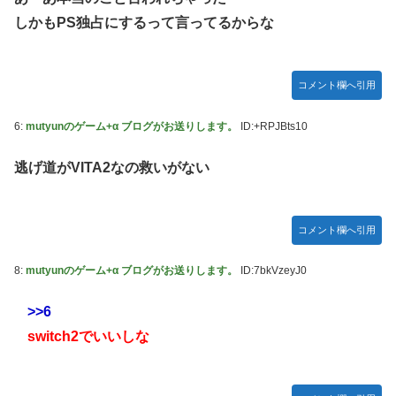
熊本県知事の要請をガン無視したTBS、避難所に取材班が押
しかもPS独占にするって言ってるからな
し入ってプライバシーに全く配慮しない報道を……
【セクシー】人気美人声優、太ももチラリｗｗｗｗｗｗｗｗ
ｗｗｗｗｗｗｗｗｗｗｗｗｗｗｗｗ
コメント欄へ引用
「私達が原爆ドーム前をあけ渡せば核戦争が始まってしま
う」と訴える市民団体、それを聞いた被爆3世の人が……
6:
mutyunのゲーム+α ブログがお送りします。
ID:+RPJBts10
池田瑛紗ちゃんが｢真珠の耳飾りの少女｣の魅力を語る！！！
逃げ道がVITA2なの救いがない
【乃木坂46】
【朗報】山﨑愛生「けんぱなぱっぱぱん！」←
コメント欄へ引用
8:
mutyunのゲーム+α ブログがお送りします。
ID:7bkVzeyJ0
>>6
switch2でいいしな