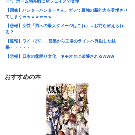
ー”、ホーム開幕戦に新フェイスで登場
【動画】甲子園の女性審判、大誤審で炎上
【画像】ハンターハンターさん、ガチで最強の新能力を登場させ
てしまうｗｗｗｗｗｗｗ
【画像】女さん、ミニ過ぎる浴衣を着た写真を投稿して叩かれる
ｗｗｗｗ
【悲報】女性「男への最大ダメージはこれ」←お前ら耐えられ
る？
【悲報】坂口杏里を家に住ませてあげた結果ｗｗｗｗ
【速報】ワイ（25）、営業から工場のラインへ異動した結
【朗報】Vtuber界、新たなる『弱男の姫』が爆誕ｗｗｗｗｗｗｗ
果・・・・・・
ｗｗｗｗ
【悲報】日本の盆踊り文化、キモオタに破壊されるWWW
【悲報】30代女性「クソッ！特殊詐欺でお金取られた…」
SNS「詐欺られたお金、取り戻せます」女性「これだ！」→結果
ワンピース尾田っち「僕とその辺の連載作家は同じく『漫画家』
ｗｗｗｗ
と呼ばれるけど、それが不満で。」
おすすめの本
「FF10の名シーン」←思い浮かべたもの
【艦これ】でもイベントのたびに思うんだ 空母機動部隊ってクソ
だわ！
台風13号のルート、ほぼ確定する
【艦これ】ひみつの通り道 他
TBS新人アナ ブラチラ、お尻くっきり、Y字開脚！！
【艦これ】ナマケモノアガノウサギ 他
【重音テト】コナミデフォルメフィギュア「重音テト 通常衣装
Ver.」「重音テト SV衣装Ver.」【彩色原型公開】
ジャングリア沖縄「3万円です」←ディズニー超えの強気価格ｗ
ｗｗ
ホビーサクラ「真の点P 私服Ver.」美少女フィギュア【予約開
始】
佐藤二朗、橋本愛との騒動で主演映画が完全白紙へｗｗｗｗｗ