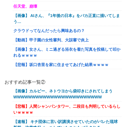
任天堂、崩壊
【画像】 AIさん、『1年後の日本』をバカ正直に描いてしま
う…
クラウドってなんだったら興味あるの？
【動画】甲子園の女性審判、大誤審で炎上
【画像】女さん、ミニ過ぎる浴衣を着た写真を投稿して叩か
れるｗｗｗｗ
【悲報】坂口杏里を家に住ませてあげた結果ｗｗｗｗ
【朗報】Vtuber界、新たなる『弱男の姫』が爆誕ｗｗｗｗ
ｗｗｗｗｗｗｗ
おすすめ記事一覧②
「FF10の名シーン」←思い浮かべたもの
【画像】カルビー、ネトウヨから袋叩きにされてしまう
WWWWWWWWWWWWWWWWWWWWWWWW
【ｗ】物凄くカワイイ子猫の取っ組み合い！
【悲報】人間シャンパンタワー、二段目も判明しているらし
【悲報】オーケストラ演奏家「ゲーム音楽をやらないと儲か
いｗｗｗｗ
らなくなった。本当にイライラする😡」
【速報】 キチ団体に言い訳講演させていたのがバレた琉球
【艦これ】でもイベントのたびに思うんだ 空母機動部隊っ