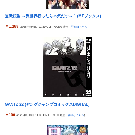
【宇崎ちゃんは遊びたい！】BiCute Bunnies Figure「宇崎花」
ひろゆき「出馬する気ないから話さなかった」妻「それでも不誠
「宇崎月」メタリックパープルver. プライズフィギュア【ラウン
実だろ」→離婚協議へｗｗｗｗｗ
ドワン限定で展開決定】
無職転生 ～異世界行ったら本気だす～ 1 (MFブックス)
大竹しのぶ「戦争放棄の国であり続けよう」←この投稿が話題に
【艦これ】でもイベントのたびに思うんだ 空母機動部隊ってクソ
￥1,188
(2026年8月8日 11:39 GMT +09:00 時点 -
詳細はこちら
)
【悲報】瀬戸環奈がスタイルよすぎて一般男性が隣に並ぶとチン
だわ！
チクリンに見えてしまう
【艦これ】ひみつの通り道 他
女芸人の吉住さん（36）メイクしたら普通に美人の部類だったと
【艦これ】ナマケモノアガノウサギ 他
判明ｗｗｗｗｗｗｗｗｗ
海外「日本は戦勝国なんだよ」 戦後の日本人の特別な生き様に各
大竹しのぶ「戦争放棄の国であり続けよう」←この投稿が話題に
国から称賛の声
倉木しおりアリスJAPAN8月新作「先っぽだけなら浮気じゃない
【画像】居酒屋さん、6人で長居して会計4939円しか使わない客
よ？イケないギリギリの焦らし責めに屈し膣奥深ハメ浮気」理性
にお気持ち表明してしまう←コレどっちが悪いんや？？？？？？
崩壊NTR作品！！
女芸人の吉住さん（36）メイクしたら普通に美人の部類だったと
【虹ヶ咲】「夏はせつ泣き」がキャッチコピーの映画【ラブライ
判明ｗｗｗｗｗｗｗｗｗ
ブ！】
【悲報】チーター、無理矢理カメラを設置されてしょんぼり顔
GANTZ 22 (ヤングジャンプコミックスDIGITAL)
隣の臭デブキング貧乏揺すり背中のけぞりキョロ厨カンスケデブ
がウザすぎて心が折れそう…
ジャングリア沖縄「3万円です」←ディズニー超えの強気価格ｗ
￥100
(2026年8月8日 11:38 GMT +09:00 時点 -
詳細はこちら
)
ｗｗ
5号機の時って、面白いA+ART機がたくさんあって楽しかったよ
なｗｗｗ
佐藤二朗、橋本愛との騒動で主演映画が完全白紙へｗｗｗｗｗ