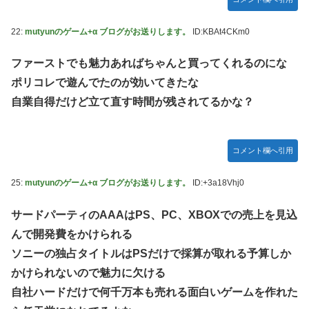
22:
mutyunのゲーム+α ブログがお送りします。
ID:KBAt4CKm0
ファーストでも魅力あればちゃんと買ってくれるのにな
ポリコレで遊んでたのが効いてきたな
自業自得だけど立て直す時間が残されてるかな？
コメント欄へ引用
25:
mutyunのゲーム+α ブログがお送りします。
ID:+3a18Vhj0
サードパーティのAAAはPS、PC、XBOXでの売上を見込
んで開発費をかけられる
ソニーの独占タイトルはPSだけで採算が取れる予算しか
かけられないので魅力に欠ける
自社ハードだけで何千万本も売れる面白いゲームを作れた