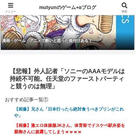
mutyunのゲーム+αブログ
メニュー
検索
漫画・ゲーム・アニメで酷いと思った後付けある？
【悲報】外人記者「ソニーのAAAモデルは
持続不可能。任天堂のファーストパーティ
と競うのは無理」
おすすめ記事一覧①
【画像】兄さん「日本行ったら絶対食うべきプリンがこれ
や」
【画像】激エロ体操服JKさん、体育祭でドスケベ駅弁姿を
親御さんに披露してしまうｗｗｗｗ