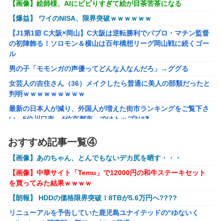
【画像】絵師様、AIにビビりすぎて絵が目茶苦茶になる
「ドラクエ11」攻略感想(54/クリア後)マルティナの「しん
【爆益】 ワイのNISA、限界突破ｗｗｗｗｗｗ
ぴのビスチェ」可愛い！そしてメドローアやギガバーストき
たー！
【J1第1節 C大阪×岡山】C大阪は逆転勝利でパブロ・マチン監督
の初陣飾る！ソロモン＆横山は百年構想リーグ岡山戦に続くゴー
【虹ヶ咲】「夏はせつ泣き」がキャッチコピーの映画【ラブ
ル
ライブ！】
男の子「モモンガの声優ってどんな人なんだろ」→ググる
【画像】 YouTubeコメント欄、キレッキレ
女芸人の吉住さん（36）メイクしたら普通に美人の部類だったと
【速報】 ひろゆき、離婚ｗｗｗｗｗｗ
判明ｗｗｗｗｗｗｗｗｗ
【ガンダムＷ】あのメンツのなかでは比較的常識のあるほう
最新の日本人が減り、外国人が増えた街市ランキングをご覧下さ
なのがデュオだよね
い→5位川口市、4位京都市、ではトップ3は❓
株の資産7億円あるのに「株主優待」で生活してガンになる人
ラブライブ！の犬、だいたい老犬
おすすめ記事一覧④
生・・・
【ウマ娘】コミケで配布予定だった非公式グッズ「オグリキ
【画像】あのちゃん、とんでもないデカ尻を晒す・・・
【画像あり】インフルエンサー「20歳でアルファード一括で買え
ャップタマモクロスアクリル定規」意外(?)な落とし穴によ
ちゃう私って素敵」
り配布を撤回することに…
【画像】中華サイト「Temu」で12000円の和牛ステーキセット
を買ってみた結果ｗｗｗｗ
【悲報】太鼓の達人、お馴染みのフォントの使用料が年間6万か
【にじさんじ】石神がミームを堪能しとる
ら年間320万になったので変更に
【朗報】 HDDの価格限界突破！8TBが5.6万円へ????
フリマ民「あと500円値下げ出来ませんか」ワイ「ほ～い購入
リニューアルを予告していた鹿児島ユナイテッドの“ゆないく
ｗ」