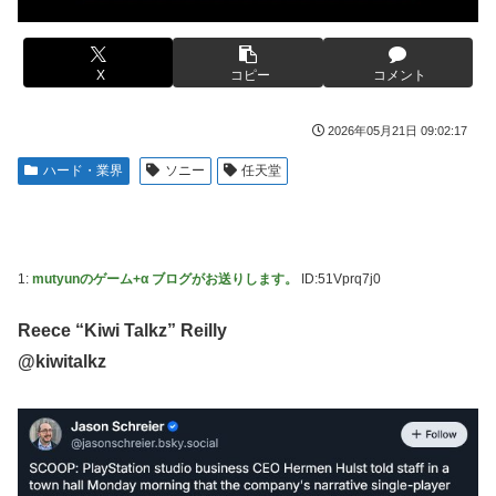
や？？？？？？
【虹ヶ咲】「夏はせつ泣き」がキャッチコピーの映画【ラブ
女芸人の吉住さん（36）メイクしたら普通に美人の部類だっ
ライブ！】
たと判明ｗｗｗｗｗｗｗｗｗ
X
コピー
コメント
フジテレビ「2026 FORMULA1 サマーブレイクSP」を明日
【衝撃】蓮舫「蓮舫だから叩いて良いという報道に向き合い
（8月9日）から12日間毎日放送へ
ます！」X民「高市だから叩いて良いをやってるのがお前だ
2026年05月21日 09:02:17
お前ら「日本も核武装汁！」←１万発の核弾頭どこに
ろ」←これ…w w
ハード・業界
ソニー
任天堂
海外「日本なんて行くんじゃなかった…」 日本を知ってし
韓国人「韓国が米韓通貨スワップ交渉に全力を注ぐべき理由
まったディズニー信者、帰国後『本家』に失望する事態に
がこちら‥日米との異例の共同介入によって記録的なウォ
ン・ドル為替の現実」
【画像】はいだしょうこ（47）「こんなオバサンでいい
の…？」
「斬撃を飛ばす」←ぶっちゃけ好き？嫌い？
1:
mutyunのゲーム+α ブログがお送りします。
ID:51Vprq7j0
【悲報】コメ卸大手さん、営業利益83％減 高値で買い込ん
【悲報】瀬戸環奈がスタイルよすぎて一般男性が隣に並ぶと
だ米が売れず「損切り祭り」開幕へ
チンチクリンに見えてしまう
Reece “Kiwi Talkz” Reilly
【避難所】キッチンカー、から揚げや麺類提供 40代女性
女芸人の吉住さん（36）メイクしたら普通に美人の部類だっ
@kiwitalkz
「最高、パン中心の生活には飽き飽きしていて、野菜不足も
たと判明ｗｗｗｗｗｗｗｗｗ
感じていた」→時事通信タイトル「パン...
大竹しのぶ「戦争放棄の国であり続けよう」←この投稿が話
ドワンゴ川上「みい山への『障害者への配慮が足りない』と
題に
いう批判は害悪。障害者に関わると損をするのは事実。」
【動画】タイのティパンコーン王子が日本人女性とデート