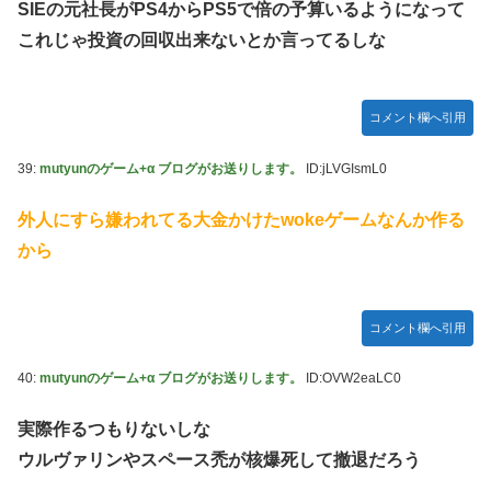
SIEの元社長がPS4からPS5で倍の予算いるようになって
これじゃ投資の回収出来ないとか言ってるしな
コメント欄へ引用
39:
mutyunのゲーム+α ブログがお送りします。
ID:jLVGIsmL0
外人にすら嫌われてる大金かけたwokeゲームなんか作る
から
コメント欄へ引用
40:
mutyunのゲーム+α ブログがお送りします。
ID:OVW2eaLC0
実際作るつもりないしな
ウルヴァリンやスペース禿が核爆死して撤退だろう