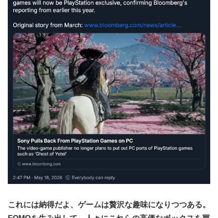
【九州名物】鶏刺し食べた医師、全身麻痺へ…「死んだほう
か？
が良かったと思っていた」
「ドラクエ11」攻略感想(54/クリア後)マルティナの「しん
野田昇吾、初の準優進出目前も「一回希望」で賞典除外
ぴのビスチェ」可愛い！そしてメドローアやギガバーストき
たー！
高市政権に媚びて偏向報道まみれの産経新聞、コスト上昇に
耐えられず東北6県撤退を発表
私の彼に裏表がなさすぎる 第3話
【虹ヶ咲】「夏はせつ泣き」がキャッチコピーの映画【ラブ
ライブ！】
【ウマ娘】ウマ娘バストTOP20
【悲報】ハンターハンター連載再開の様子、全くないｗｗｗ
ｗｗｗｗｗｗｗｗｗｗ
【日向坂46】Zepp Osaka、客席が想像以上にヤバい…
【艦これ】今回ソ連艦てまたユーロの仲間入りしとんのか
【速報】とある魔術の禁書目録、最新刊でヒロイン戦争決着
wwwwwwwwwwwww
海外「日本なんて行くんじゃなかった…」 日本を知ってし
これには納得だよ、ゲームは贅沢な趣味になりつつある。
まったディズニー信者、帰国後『本家』に失望する事態に