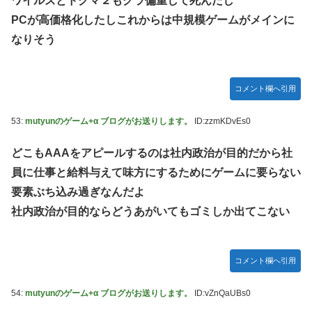
ワイルズとドグマ２もグラ偏重して死んだし
PCが高価格化したしこれからは中規模ゲームがメインに
なりそう
コメント欄へ引用
53:
mutyunのゲーム+α ブログがお送りします。
ID:zzmKDvEs0
どこもAAAをアピールするのは社内政治が目的だから社
員に仕事と給料与えて味方にするためにゲームに要らない
要素ぶち込み過ぎなんだよ
社内政治が目的ならどうあがいてもゴミしか出てこない
コメント欄へ引用
54:
mutyunのゲーム+α ブログがお送りします。
ID:vZnQaUBs0