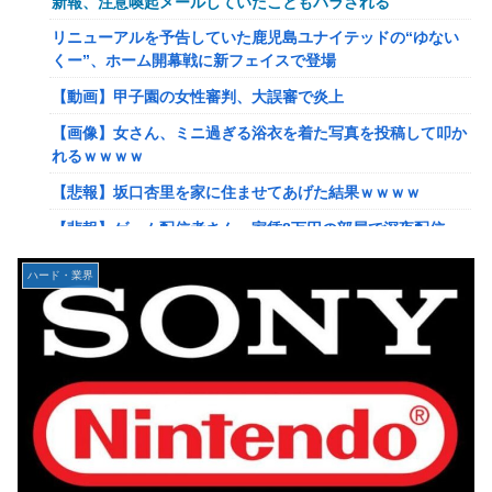
新報、注意喚起メールしていたこともバラされる
てクソだわ！
リニューアルを予告していた鹿児島ユナイテッドの“ゆない
【艦これ】ひみつの通り道 他
くー”、ホーム開幕戦に新フェイスで登場
【艦これ】ナマケモノアガノウサギ 他
【動画】甲子園の女性審判、大誤審で炎上
【艦これ】競泳水着いんのかよ
【画像】女さん、ミニ過ぎる浴衣を着た写真を投稿して叩か
日産e-power、無給油で1980km走行しギネス記録を達成！
れるｗｗｗｗ
→山頂から下ってるだけでした…
【悲報】坂口杏里を家に住ませてあげた結果ｗｗｗｗ
イーロン・マスク「中国のロボットはデタラメで遠隔操作し
【悲報】ゲーム配信者さん、家賃8万円の部屋で深夜配信→
てるだけ」
管理会社から厳重注意されてお気持ち表明ｗｗｗ
【速報】北海道江別大学生殺人事件、主犯格の川口被告(19)
ハード・業界
【速報】ひろゆき、離婚wwwwww
に無期懲役の判決←これ、妥当だと思う？？？？？？
【放送事故】フジテレビ、女子大生を大量投入して闇深エロ
【悲報】女さん、歩行者を轢いた挙句、道路に倒れてどえら
番組ｗｗｗｗ
いことになってしまうw w w w w w w
【艦これ】でもイベントのたびに思うんだ 空母機動部隊っ
海外「日本は戦勝国なんだよ」 戦後の日本人の特別な生き
てクソだわ！
様に各国から称賛の声
【艦これ】ひみつの通り道 他
【画像】居酒屋さん、6人で長居して会計4939円しか使わな
い客にお気持ち表明してしまう←コレどっちが悪いん
【艦これ】ナマケモノアガノウサギ 他