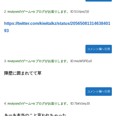
【デレマス】 凛「なにこれ、蒼穹のファフナー？」モバ
2:
mutyunのゲーム+α ブログがお送りします。
ID:51Vprq7j0
P「資料だから見といてくれ」
ガキ「世界を救います」←飽きた。おっさんにしろ
https://twitter.com/kiwitalkz/status/20565081314638401
ラブライブ！の犬、だいたい老犬
93
【朗報】AKB48 ロッテとコラボ決定！！
【ウマ娘】コミケで配布予定だった非公式グッズ「オグリキ
コメント欄へ引用
ャップタマモクロスアクリル定規」意外(?)な落とし穴によ
り配布を撤回することに…
3:
mutyunのゲーム+α ブログがお送りします。
ID:miuWSFEu0
【にじさんじ】石神がミームを堪能しとる
障壁に囲まれてて草
ドラマー兼編曲家「ハロプロのいう『16ビートを刻む』って
16ビートじゃなくて8ビートのウラ(アップビート)を意識す
る意味なのでは？」
コメント欄へ引用
韓国人「韓国サッカー協会の性接待報道、海外でも大騒ぎ
に・・・2002年W杯4強の記録取り消しの声も」→「マジで
4:
mutyunのゲーム+α ブログがお送りします。
ID:7bkVzeyJ0
国の恥だ」「2002年まで疑う価値がある」「国民や国が築
いた国格をサッカー選手が足で蹴り飛ばすね」
あーあ本当のこと言われちゃった