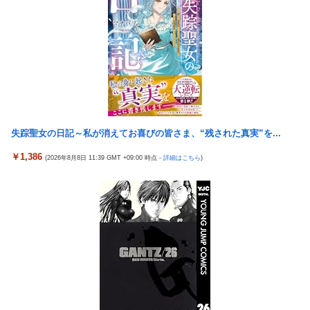
【悲報】「ビッグモーター」とかいう完全に逃げ切ったゴミクズ
ひろゆき「出馬する気ないから話さなかった」妻「それでも不誠
ｗｗｗｗｗ
実だろ」→離婚協議へｗｗｗｗｗ
スマスロSAO2のガラス、粉々になってしまう…役物が近いのが
【悲報】瀬戸環奈がスタイルよすぎて一般男性が隣に並ぶとチン
原因！？
チクリンに見えてしまう
ラオウがサウザーに勝てないって信じられないんだが…
女芸人の吉住さん（36）メイクしたら普通に美人の部類だったと
判明ｗｗｗｗｗｗｗｗｗ
メトロイドプライム4 新品が2999円に…
大竹しのぶ「戦争放棄の国であり続けよう」←この投稿が話題に
ヨーロッパが中国製メガソーラーを締め出しｗｗｗ
「ドラクエ11」攻略感想(54/クリア後)マルティナの「しんぴのビ
失踪聖女の日記～私が消えてお喜びの皆さま、“残された真実”を...
【九州名物】鶏刺し食べた医師、全身麻痺へ…「死んだほうが良
スチェ」可愛い！そしてメドローアやギガバーストきたー！
かったと思っていた」
￥1,386
(2026年8月8日 11:39 GMT +09:00 時点 -
詳細はこちら
)
倉木しおりアリスJAPAN8月新作「先っぽだけなら浮気じゃない
海外「日本はさすが過ぎるｗ」 日本は野生動物の喧嘩さえ可愛く
よ？イケないギリギリの焦らし責めに屈し膣奥深ハメ浮気」理性
なってしまうと世界が騒然
崩壊NTR作品！！
ストロングビデ1【ふくらすずめ】
【J1第1節 名古屋×清水】清水は北川の完璧なボレーと無失点で
野田昇吾、初の準優進出目前も「一回希望」で賞典除外
白星スタート！ホーム公式戦での対名古屋戦の連敗を7で止める
【朗報】AKB48 ロッテとコラボ決定！！
銀シャリ・橋本「映画館でなんでみんなポップコーン食べたいん
ですか」「一番いいときにカシャカシャ…」
高市政権に媚びて偏向報道まみれの産経新聞、コスト上昇に耐え
られず東北6県撤退を発表
隣の臭デブキング貧乏揺すり背中のけぞりキョロ厨カンスケデブ
がウザすぎて心が折れそう…
【ウマ娘】コミケで配布予定だった非公式グッズ「オグリキャッ