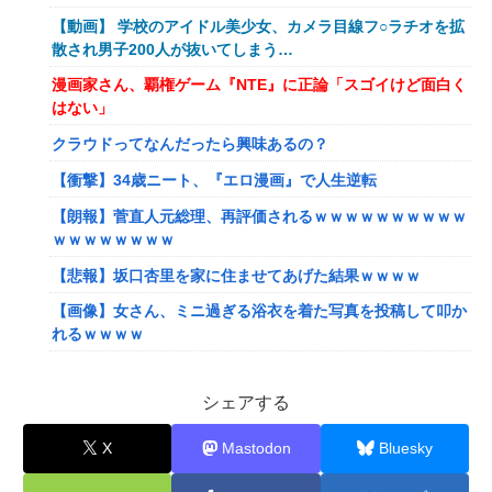
【動画】 学校のアイドル美少女、カメラ目線フ○ラチオを拡
散され男子200人が抜いてしまう…
漫画家さん、覇権ゲーム『NTE』に正論「スゴイけど面白く
はない」
クラウドってなんだったら興味あるの？
【衝撃】34歳ニート、『エロ漫画』で人生逆転
【朗報】菅直人元総理、再評価されるｗｗｗｗｗｗｗｗｗｗ
ｗｗｗｗｗｗｗｗ
【悲報】坂口杏里を家に住ませてあげた結果ｗｗｗｗ
【画像】女さん、ミニ過ぎる浴衣を着た写真を投稿して叩か
れるｗｗｗｗ
【画像】小学生クソガキ「愛子！卒業したんやろ？大学 ニ
ュースで見たわ」→結果wwwwwwww
シェアする
【画像】20年前のAV、キチガイすぎるwwwwww
X
Mastodon
Bluesky
【悲報】ゲーム配信者さん、家賃8万円の部屋で深夜配信→
管理会社から厳重注意されてお気持ち表明ｗｗｗ