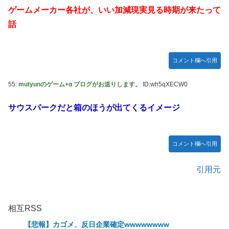
ゲームメーカー各社が、いい加減現実見る時期が来たって
話
コメント欄へ引用
55:
mutyunのゲーム+α ブログがお送りします。
ID:wh5qXECW0
サウスパークだと箱のほうが出てくるイメージ
コメント欄へ引用
引用元
相互RSS
【悲報】カゴメ、反日企業確定wwwwwwww