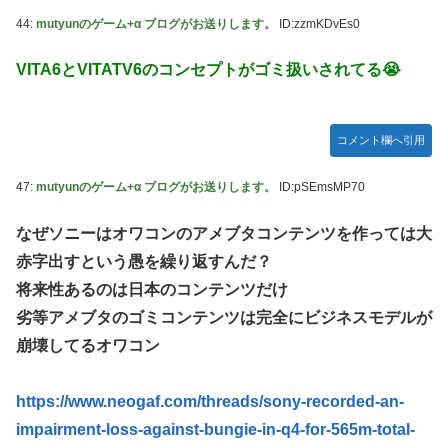
44:
mutyunのゲーム+α ブログがお送りします。
ID:zzmKDvEs0
VITA6とVITATV6のコンセプトがゴミ扱いされてる😭
コメント欄へ引用
47:
mutyunのゲーム+α ブログがお送りします。
ID:pSEmsMP70
なぜソニーはオワコンのアメブタコンテンツを作っては大
赤字出すという愚を繰り返すんだ？
将来性あるのは日本のコンテンツだけ
劣等アメブタのゴミコンテンツは完全にビジネスモデルが
崩壊してるオワコン
https://www.neogaf.com/threads/sony-recorded-an-
impairment-loss-against-bungie-in-q4-for-565m-total-