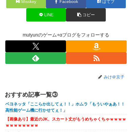
Misskey
Facebook
はてブ
【悲報】粗品、永久追放ｗｗｗｗｗｗｗｗｗｗｗｗｗｗｗ
LINE
コピー
（証拠あり）
SNSで知り合ったJK10人とS●Xしてハメ撮り770本撮ったイ
ケメン逮捕wwwwwwwwwwwwwww
mutyunのゲーム+αブログをフォローする
【画像】キングダムの河了貂、「あったけぇ壁」に引き続き
更に味方をぶっ殺す作戦を実行する
【艦これ】でもイベントのたびに思うんだ 空母機動部隊っ
てクソだわ！
【艦これ】ひみつの通り道 他
みけ＠京子
【艦これ】ナマケモノアガノウサギ 他
【にじさんじ】五木、長尾に表計算ソフトの便利さを理解ら
おすすめ記事一覧③
せる『エクセルに感動してるおじさん見てなんか感動する』
ベヨネッタ「ここらか出してぇ！！」ホムラ「もういやぁあ！！
【にじ甲2026】ところで野球って魔法使うのOKなんやっ
高性能ゲーム機に行かせてぇ！」
け？
【画像あり】最近のJK、スカート丈がもうめちゃくちゃｗｗｗｗ
にじさんじのフレン・E・ルスタリオちゃんとかいうドチャ
ｗｗｗｗｗｗｗｗ
LOVEｗｗｗ