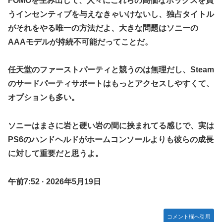
FOMOを生み出して、人々にこれらの高価なボックスを買
【ウマ娘】セイちゃんの攻撃力を見よ！！！
うインセンティブを与えなきゃいけないし、独占タイトル
LIAR GAME -ライアーゲーム- 第17話 感想：秋山さんの逆
がそれをやる唯一の方法だよ、大きな問題はソニーの
転の策がバレちゃった！
AAAモデルが持続不可能だってことだ。
FF4とかいうカッコいい竜騎士が活躍するゲーム最高だよな
【スターウォーズ】グローグーってすごい人気あるんだな…
任天堂のファーストパーティと競うのは無理だし、Steam
【画像】 YouTubeコメント欄、キレッキレ
のサードパーティサポートはもっとアクセスしやすくて、
【デレマス】 仮面ライダーバロンＰ第２話「蒼翼の乙女」
オプションも多い。
【速報】 ひろゆき、離婚ｗｗｗｗｗｗ
ソニーはまさに岩と硬い岩の間に挟まれてる感じで、実は
やる夫のダンジョン運営記183-雑談所ネタ118 懺悔小ネタ
PS6のハンドヘルドがホームコンソールよりも彼らの成長
「創刻のファイアホイール」+埋めネタ「ファイアホイール
TCG・その後」
に対して重要だと思うよ。
『マリオカートワールド』はどうすればよかったのか…
午前7:52 · 2026年5月19日
やる夫「催眠アプリを手に入れたんだけど……これ必要だっ
た？」 第29話
【ガンダムＷ】あのメンツのなかでは比較的常識のあるほう
コメント欄へ引用
なのがデュオだよね