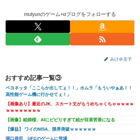
【衝撃】クルタ族虐 殺の犯人、ツェリードニヒで確定！ク
ロロの演劇のせいで2人も無駄死ににwwww
mutyunのゲーム+αブログをフォローする
【画像】石川佳純さん(31)の体、エッッッッッッッッッッッ
ッッッッッッ！
【速報】熊本イオンモール、爆発の原因は『これ』の可能性
【悲報】高市早苗に逆らった財務官僚、異例の左遷ｗｗｗｗ
ｗｗｗｗ
みけ＠京子
【閲覧注意】元臆女キャバ嬢の首吊り自●配信、拡散されま
くって終わるｗｗｗｗｗｗｗ
おすすめ記事一覧③
【悲報】女子自転車競技、ブラに綿を詰めまくって空気抵抗
ベヨネッタ「ここらか出してぇ！！」ホムラ「もういやぁあ！！
を減らすチート技が発覚ｗｗｗ
高性能ゲーム機に行かせてぇ！」
【動画】大阪府警に射殺されたオッサン、めちゃめちゃ苦し
【画像あり】最近のJK、スカート丈がもうめちゃくちゃｗｗｗｗ
そうに死ぬ
ｗｗｗｗｗｗｗｗ
【悲報】黒人、卑怯すぎて炎上するｗｗｗｗ
【画像】絵師様、AIにビビりすぎて絵が目茶苦茶になる
【画像】井口裕香(36)、タンクトップがはち切れそうなくら
【爆益】 ワイのNISA、限界突破ｗｗｗｗｗｗ
いデカイｗｗｗｗｗｗｗｗｗｗｗ
堀口恭司、UFCのゲームに登場