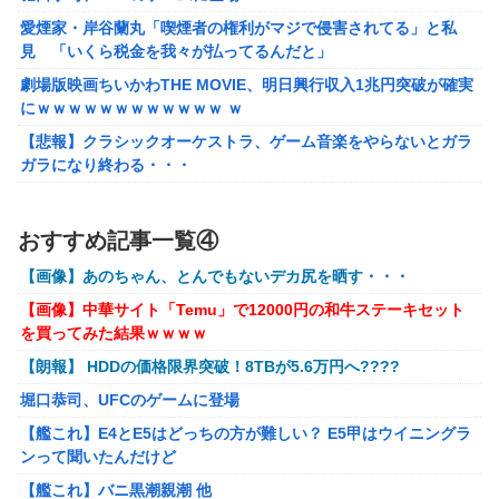
【画像】 AI「写真の背景削除？ガンプラの箱追加しといて
愛煙家・岸谷蘭丸「喫煙者の権利がマジで侵害されてる」と私
あげよ????」
見 「いくら税金を我々が払ってるんだと」
【ホロライブ】アキロゼ、映画をきっかけに「ちいかわ」に
劇場版映画ちいかわTHE MOVIE、明日興行収入1兆円突破が確実
どハマり「今では毎晩1時間くらい見ながら入眠していま
にｗｗｗｗｗｗｗｗｗｗｗｗ ｗ
す」
【悲報】クラシックオーケストラ、ゲーム音楽をやらないとガラ
【FF16】 「ファイナルファンタジー16」発売日が6/22に決
ガラになり終わる・・・
定＆最新PV公開！思ったより発売早い…もう半年後か！
【画像】∧∨の設定みたいな野球部女子マネージャーが発見され
【艦これ】 E3-4のラスダンは航空優勢は取るの？取らない
るwwwwww
おすすめ記事一覧④
の？
【アークナイツ】Cutiesシリーズ「アンジェリーナ」「テキー
【画像】あのちゃん、とんでもないデカ尻を晒す・・・
ラ」デフォルメフィギュア【予約開始】
メトロイドプライム4 新品が2999円に…
【画像】中華サイト「Temu」で12000円の和牛ステーキセット
【アズールレーン】グッスマ上海「大鳳：プライベート・クォー
百合子「隣に座る貴女」【ミリマス】
を買ってみた結果ｗｗｗｗ
ターズVer.」フィギュア【原型公開】
【VTuber】Google Play「選抜！推しナイン発表会」出演
【朗報】 HDDの価格限界突破！8TBが5.6万円へ????
【ガンダムSEED】バンプレスト「ラクス・クライン」「カガ
者発表！『にじだけと思ってたけど座長と除夜のケツおるや
リ・ユラ・アスハ」プライズフィギュア【彩色原型公開】
んけ』
堀口恭司、UFCのゲームに登場
【艦これ】E4とE5はどっちの方が難しい？ E5甲はウイニングラ
【艦これ】E4とE5はどっちの方が難しい？ E5甲はウイニングラ
『ほの暮しの庭』Switch2版 21,965本、Switch版 12,458本
ンって聞いたんだけど
ンって聞いたんだけど
【艦これ】バニ黒潮親潮 他
【艦これ】バニ黒潮親潮 他