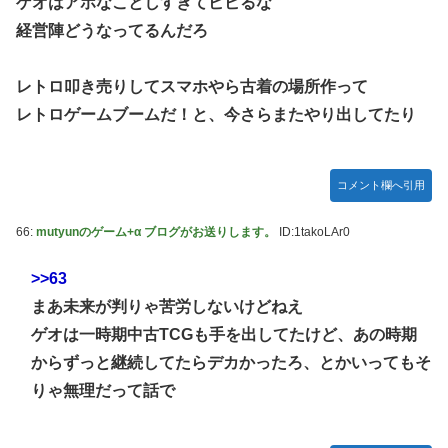
ゲオはアホなことしすぎてビビるな
経営陣どうなってるんだろ
レトロ叩き売りしてスマホやら古着の場所作って
レトロゲームブームだ！と、今さらまたやり出してたり
コメント欄へ引用
66:
mutyunのゲーム+α ブログがお送りします。
ID:1takoLAr0
>>63
まあ未来が判りゃ苦労しないけどねえ
ゲオは一時期中古TCGも手を出してたけど、あの時期
からずっと継続してたらデカかったろ、とかいってもそ
りゃ無理だって話で