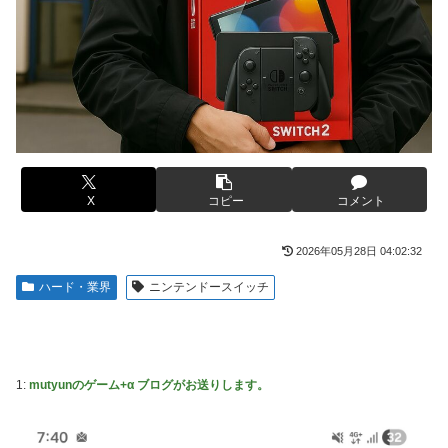
【悲報】有名漫画家、がんを公表「大腸癌になってしまいま
20代「50年ローンでええやろ」←これマジ？？？
した。肝臓に転移も見られてステージ4です」
【画像】「マスク美人さん、また我々を欺く」←海外でも流
【画像】 AI「写真の背景削除？ガンプラの箱追加しといて
行りだした結果がこちらw w w w w w w
あげよ????」
メトロイドプライム4 新品が2999円に…
やる夫のダンジョン運営記183-雑談所ネタ118 懺悔小ネタ
「創刻のファイアホイール」+埋めネタ「ファイアホイール
【画像】日焼け口リの締まったお尻っていいよね！ｗｗｗｗ
TCG・その後」
ｗ
海外「全部日本の真似だったのか…」 日本の普通のテレビ
欧州「日本だけ反則だろ…」 世界の『日本びいき』にヨー
X
コピー
コメント
番組が最新SNSの数十年先を行っていたと話題に
ロッパ全土から不満の声
羽田ニアミス搭乗の中国人「補償も見舞いもない」中国ネッ
思い通りに動かない熊本被災者に左派が我慢ならなくなった
2026年05月28日 04:02:32
ト「いや要らんやろ」
模様、避難所で苦しむ被災者に対して……
ハード・業界
ニンテンドースイッチ
【画像】お前らこの超美人容疑者が、整形か否か判定し
大日本帝国陸軍「侵攻できたとして、食糧どうすんだよ」大
て！！→画像がこちらw w w w w w w w w w
本営「現地調達」陸軍「え？」
【爆笑動画】ママさん「新しい洗濯機買って1発目に回した
【NBA】エンビードが新シーズンに向けての好調ぶりを披
らコレw」←こwれwはw w w w w w w w w w
露 なお足の状態の方を心配されてしまう
1:
mutyunのゲーム+α ブログがお送りします。
【ホロライブ】アキロゼ、映画をきっかけに「ちいかわ」に
「Sゴーゴージャグラー4KT（北電子）」「Lライザのアト
どハマり「今では毎晩1時間くらい見ながら入眠していま
リエKD（北電子）」が検定通過