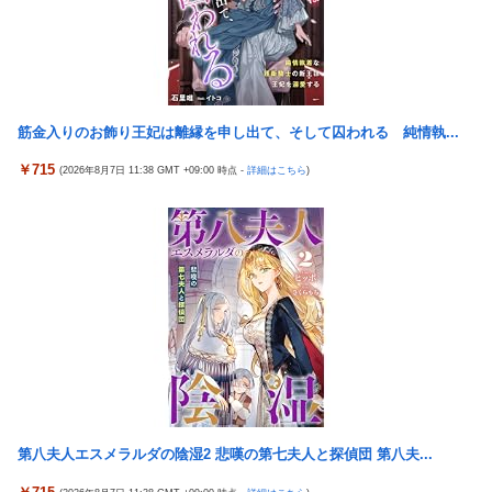
「いや要らんやろ」
刀両断
【画像】お前らこの超美人容疑者が、整形か否か判定して！！→
【画像】 JKさん、日本最大級の”水かけ祭り”フェスでおっ〇ぱ
画像がこちらw w w w w w w w w w
い丸見え！大量ぶっかけハプニングｗｗｗ
パチンコ配信者さん、ミスでSEEDをパンクさせてしまう…
海外「新キャラもヤバいｗ」ヤニねこ第6話の海外反応
投資家ワイ、スマホポチッとするだけで大金を稼いでしまう
筋金入りのお飾り王妃は離縁を申し出て、そして囚われる 純情執...
【画像】 『バニーガーデン』のフィギュア、マン肉が見えてしま
う
積水ハウス「地面師に55億円騙し取られた…」ワイ「はえーかわ
￥715
(2026年8月7日 11:38 GMT +09:00 時点 -
詳細はこちら
)
いそう…会社滅茶苦茶やろなぁ」
【NBA】エンビードが新シーズンに向けての好調ぶりを披露 な
お足の状態の方を心配されてしまう
ロッテ毛利海大、vs西武0.92 vsその他7.41
海外「さすが日本！」日本の医療従事者の倫理観の高さに海外が
北原ももがでかい
超感動
【新台】山佐「スマスロゼーガペインETR」販売告知にて筐体公
「Sゴーゴージャグラー4KT（北電子）」「Lライザのアトリエ
開来たぞ！次世代ゼーガシステム起動！！！
KD（北電子）」が検定通過
中国人22人がタイの空港で搭乗拒否される、警備員が「つり目」
職場の人妻と不倫をして、ついに、、、
ジェスチャー―香港メディア [8/6]
伊藤裕樹、次戦勝利でタイトルマッチへ
【動画】大阪府警のおっさん射殺映像が公開される。当然のよう
に無抵抗だったことが発覚
【ウマ娘】バッドイベントの中でもサボり癖だけは許さん
【緊急】世界各地で販売の中国企業Zbtlink製ルーター20機種に
第八夫人エスメラルダの陰湿2 悲嘆の第七夫人と探偵団 第八夫...
【スパロボ】インパクトやアルファ外伝くらいのバランス求
バックドア、外部から完全制御のおそれ
む！！ → インパクトも最終的にはコアブースターで雑魚は一