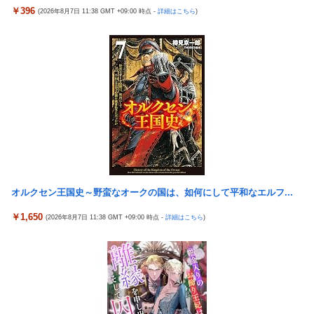
ラｗｗｗｗｗ
福岡県議会「海外旅行じゃない、海外活動だ！」→視察費2.65億
￥396
(2026年8月7日 11:38 GMT +09:00 時点 -
詳細はこちら
)
円公開で再炎上ｗｗｗ
【画像】 ボディービルダーの横川尚隆さん、最新の姿がヤバすぎ
る
【画像】かつて天下を獲っていたYouTuberの現在ｗｗｗｗ
パチンコ配信者さん、ミスでSEEDをパンクさせてしまう…
【悲報】コレコレ、月収1億円ｗｗｗそりゃ外出るのにボディガ
ードつけるわ…
投資家ワイ、スマホポチッとするだけで大金を稼いでしまう
【悲報】福岡の電車、完全にやらかす。構内アナウンスでド下ネ
積水ハウス「地面師に55億円騙し取られた…」ワイ「はえーかわ
タを連発するｗｗｗｗｗ
いそう…会社滅茶苦茶やろなぁ」
【悲報】有名漫画家、がんを公表「大腸癌になってしまいまし
【ビスティ打法】ガチで疑問なんだけどオカルト信者って台を休
た。肝臓に転移も見られてステージ4です」
ませなかったら爆連したっていう思考にはならないの？
【速報】とある魔術の禁書目録、最新刊でヒロイン戦争決着
メトロイドプライム4 新品が2999円に…
wwwwwwwwwwwww
オルクセン王国史～野蛮なオークの国は、如何にして平和なエルフ...
韓国が独島を不法占拠？…日本の高校新教科書、また強引な主張
【画像】 AI「写真の背景削除？ガンプラの箱追加しといてあげ
＝韓国の反応
￥1,650
(2026年8月7日 11:38 GMT +09:00 時点 -
詳細はこちら
)
よ????」
ドンキのうなぎ食べた14人が食中毒…3歳児から75歳まで被害
【悲報】 ピカチュウが大量に半額
「日本放送協会です」と名乗る男にドアを開けたら地獄…テレビ
海外「全部日本の真似だったのか…」 日本の普通のテレビ番組が
もないのに居座り脅迫してきたNHK集金人を警察に通報して黙ら
最新SNSの数十年先を行っていたと話題に
せた←警察官の神対応に感謝しかない
羽田ニアミス搭乗の中国人「補償も見舞いもない」中国ネット
参政党・神谷代表、高市政権の食料品減税を「天下の愚策」と一