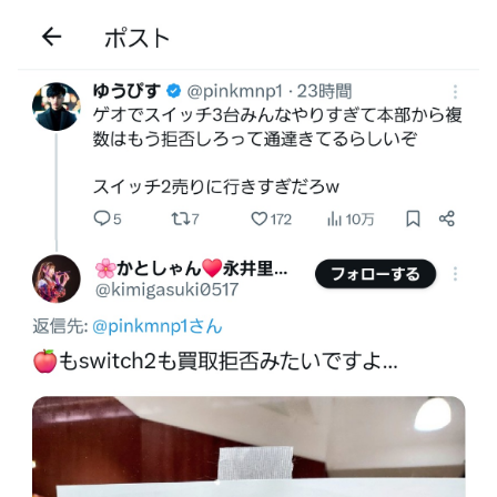
す」
伊藤裕樹、次戦勝利でタイトルマッチへ
【ウマ娘】セイちゃんの攻撃力を見よ！！！
【画像】韓国人「日本人の間で『女が破滅的な人生を送るの
を楽しむ陰湿な趣味』が流行っている」119万バズ
【ワンピース】ゾロ「女だぞ」エネル「見ればわかる」←こ
こ好きすぎるｗｗｗｗｗｗｗｗｗｗｗｗｗ
【艦これ】なんか調べたらE5めちゃくちゃ対地艦使うや
ん・・・
【名探偵プリキュア】明智が変身できた理由、謎すぎる…
欧州「日本だけ反則だろ…」 世界の『日本びいき』にヨー
ロッパ全土から不満の声
【艦これ】E5-4をウイニングランって言ったやつ誰や
【画像】ハンターハンターの人気キャラ3人、メイドフィギ
ュアになってしまうｗｗｗ
【ウマ娘】セイちゃんの攻撃力を見よ！！！
【ミリマス】6年後のアイドル達はどんな感じになってるん