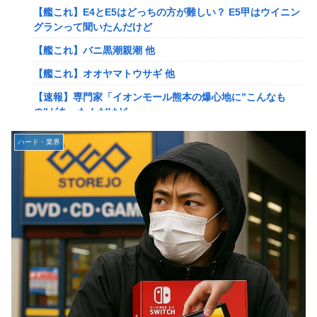
【艦これ】E4とE5はどっちの方が難しい？ E5甲はウイニン
【速報】ルフィの幹部、懲役20年に決定する←コレは妥当
グランって聞いたんだけど
か？？？？？？？
【艦これ】バニ黒潮親潮 他
【NGS】ルーサー緊急、新武器、東方コラボ、EXレベル
【艦これ】オオヤマトウサギ 他
40… 8/5はアップデート盛り沢山！？貴様ら何から始める？
( •᷄ὤ•᷅ )
【速報】専門家「イオンモール熊本の爆心地に”こんなも
の”があったんだけど…」
ヨーロッパが右翼政党の党員から銀行口座を作る権利を剥
奪、そのせいで皮肉すぎる展開に突入しており……
【画像】かつて天下を獲っていたYouTuberの現在ｗｗｗｗ
ハード・業界
【ウマ娘】ケンタ？のシオン
【悲報】映画館の客、ほぼバイオテロレベルのやらかしで観
客が避難する事態にｗｗｗｗ
韓国人「海上自衛隊護衛艦ちょうかいによるトマホーク巡航
ミサイルの実射試験に韓国人が衝撃！」→「着々と進む最新
【警告】社会人「スムージーにキウイ皮ごと入れよ。これ美
鋭の防衛装備‥」
容にいいんだよね〜」→ 結果…
【画像】かつて天下を獲っていたYouTuberの現在ｗｗｗｗ
【悲報】有名漫画家、がんを公表「大腸癌になってしまいま
した。肝臓に転移も見られてステージ4です」
【悲報】コレコレ、月収1億円ｗｗｗそりゃ外出るのにボデ
ィガードつけるわ…
【衝撃】ハンターハンター、とんでもねえ伏線が発掘され
る。クルタ族の虐殺犯人がツェリードニヒだった模様！
【悲報】福岡の電車、完全にやらかす。構内アナウンスでド
下ネタを連発するｗｗｗｗｗ
被災地・熊本、泥酔者の通報が止まらず県警が異例のお願い