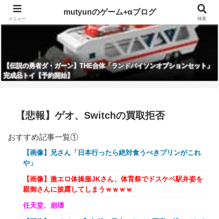
mutyunのゲーム+αブログ
メニュー
検索
【伝説の勇者ダ・ガーン】THE合体「ランドバイソンオプションセット」
完成品トイ【予約開始】
【悲報】ゲオ、Switchの買取拒否
おすすめ記事一覧①
【画像】兄さん「日本行ったら絶対食うべきプリンがこれ
や」
【画像】激エロ体操服JKさん、体育祭でドスケベ駅弁姿を
親御さんに披露してしまうｗｗｗｗ
任天堂、崩壊