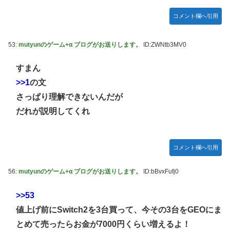
Switch2版『モンハンワイルズ』の動作環境が判明！
コメント欄へ引用
連合のモルモット部隊の部隊長になりました 第45話
メトロイドプライム4 新品が2999円に…
53:
mutyunのゲーム+α ブログがお送りします。
ID:ZWNtb3MV0
【デレマス】 橘ありす「あなたの瞳には」
すまん
『ほの暮しの庭』パケ版初週売上、Switch2版「21965本」
Switch版「12458本」
>>1
の文
さっぱり理解できないんだが
百合子「隣に座る貴女」【ミリマス】
だれが説明してくれ
上國料萌衣ちゃん、留学中にマックのバイトに応募するも書
類選考で落とされてしまう
【VTuber】Google Play「選抜！推しナイン発表会」出演
コメント欄へ引用
者発表！『にじだけと思ってたけど座長と除夜のケツおるや
んけ』
56:
mutyunのゲーム+α ブログがお送りします。
ID:bBvxFufj0
実証実験都市「ウーブン・シティ」が一般の居住希望者の募
集開始 すでにトヨタ関係者が居住
>>53
『ほの暮しの庭』Switch2版 21,965本、Switch版 12,458本
値上げ前にSwitch2を3台買って、今その3台をGEOにま
とめて売ったらお金が7000円くらい増えるよ！
韓国人「どうやら五輪サッカー日韓戦でも審判の接待があっ