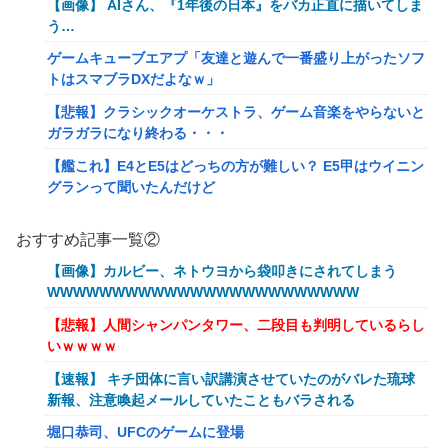
【画像】 AIさん、『1年後の日本』をバカ正直に描いてしま
う…
ゲームキューブエアプ「友達と遊んで一番盛り上がったソフ
トはスマブラDXだよなｗ」
【悲報】クラシックオーケストラ、ゲーム音楽をやらないと
ガラガラになり終わる・・・
【艦これ】E4とE5はどっちの方が難しい？ E5甲はウイニン
グランって聞いたんだけど
【艦これ】バニ黒潮親潮 他
おすすめ記事一覧②
【艦これ】オオヤマトウサギ 他
【画像】カルビー、ネトウヨから袋叩きにされてしまう
【艦これ】授業中に居眠りふぶき 他
WWWWWWWWWWWWWWWWWWWWWWWW
【画像】令和最新版のあのちゃん、可愛過ぎてワイらにブッ
【悲報】人間シャンパンタワー、二段目も判明しているらし
刺さりまくりw w w w w w
いｗｗｗｗ
【爆笑動画】ママさん「新しい洗濯機買って1発目に回した
【速報】 キチ団体に言い訳講演させていたのがバレた琉球
らコレw」←こwれwはw w w w w w w w w w
新報、注意喚起メールしていたこともバラされる
岡田斗司夫「人間の本音としてブサイクを見たら不愉快にな
堀口恭司、UFCのゲームに登場
る。この責任をどうとるんだ」