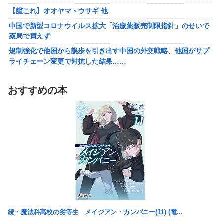
【艦これ】オオヤマトウサギ 他
【艦これ】オオヤマトウサギ 他
【悲報】アメリカで今も続いてる近親相姦の一族がやばすぎる
中国で新型コロナウイルス拡大「治療薬販売制限指針」のせいで
薬局で買えず
【悲報】高市政権「永住許可厳格化するわ」外国人さん「もう日
本ええわ…」
規制強化で他国から譲歩を引き出す中国の外交戦略、他国がサプ
ライチェーン変更で対抗した結果……
【画像あり】えっ、ワイ氏の「貯金」・・・多すぎ・・・？
福岡県議会「海外旅行じゃない、海外活動だ！」→視察費2.65億
【悲報】ワイのせいで会社を辞めた新人が「3人」もいたことが
円公開で再炎上ｗｗｗ
発覚ｗｗｗｗｗ
おすすめの本
参政党・神谷代表、高市政権の食料品減税を「天下の愚策」と一
エース級の財務官僚が異例転出へ 官邸幹部「協力的でなかった
刀両断
から」
【悲報】 ピカチュウが大量に半額
町の弁当屋「申し訳ないが消費税1%になったらその分商品代を値
上げするわ」
FGOのリリスさん、謎のSKB水着を着るｗｗｗｗｗｗｗｗｗｗｗ
ｗｗｗｗｗ
【泣】年配夫婦が営む中華屋さん、休業を知らせる貼り紙に応援
コメントが続々と
【悲報】「店員」と「定員」を間違えるガチでヤバいやつ、ネッ
ト上に多すぎる ← これ・・・・・・
中国で新型コロナウイルス拡大「治療薬販売制限指針」のせいで
薬局で買えず
【悲報】ラノベ作家「新作ラブコメ書いたぞ！」冷笑系「いい歳
こいてラブコメ書いて恥ずかしくないの？」
規制強化で他国から譲歩を引き出す中国の外交戦略、他国がサプ
続・魔法科高校の劣等生 メイジアン・カンパニー(11) (電...
ライチェーン変更で対抗した結果……
【画像】ジェフ・ベゾスさん（資産約43兆7700億円）の嫁がコチ