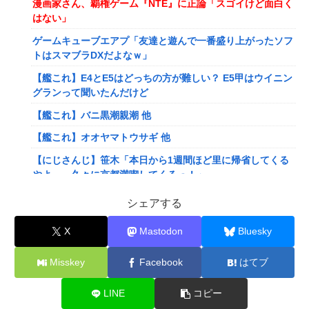
漫画家さん、覇権ゲーム『NTE』に正論「スゴイけど面白く
はない」
ゲームキューブエアプ「友達と遊んで一番盛り上がったソフ
トはスマブラDXだよなｗ」
【艦これ】E4とE5はどっちの方が難しい？ E5甲はウイニン
グランって聞いたんだけど
【艦これ】バニ黒潮親潮 他
【艦これ】オオヤマトウサギ 他
【にじさんじ】笹木「本日から1週間ほど里に帰省してくる
やよ～。久々に京都満喫してくるっ！」
【にじさんじ】ののは、初の後輩コラボ！あゆゆとおはなし
シェアする
「なかよくなれるかな？！」【8/7(金)20:00】
X
Mastodon
Bluesky
【VTuber】Google Play初のトーク番組「選抜！推しナイ
ン発表会」発表へ！8名が推しキャラクターの魅力を語り合
Misskey
Facebook
はてブ
う【8/6(木)18:00】
【悲報】人気配信者「はっきり言う、ジャングリア沖縄ほん
LINE
コピー
とーーーーーーーーにおもんない！！！！」→炎上