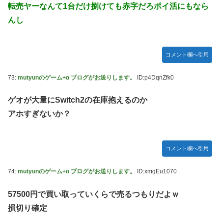
転売ヤーなんて1台だけ捌けても赤字だろポイ活にもなら
んし
コメント欄へ引用
73:
mutyunのゲーム+α ブログがお送りします。
ID:p4DqnZfk0
ゲオが大量にSwitch2の在庫抱えるのか
アホすぎないか？
コメント欄へ引用
74:
mutyunのゲーム+α ブログがお送りします。
ID:xmgEu1070
57500円で買い取っていくらで売るつもりだよｗ
損切り確定