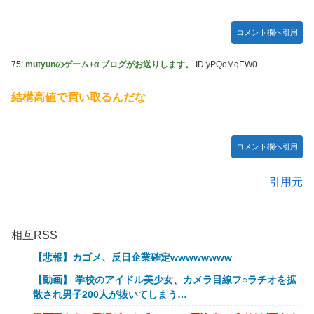
コメント欄へ引用
75:
mutyunのゲーム+α ブログがお送りします。
ID:yPQoMqEW0
結構高値で買い取るんだな
コメント欄へ引用
引用元
相互RSS
【悲報】カゴメ、反日企業確定wwwwwwww
【動画】 学校のアイドル美少女、カメラ目線フ○ラチオを拡
散され男子200人が抜いてしまう…