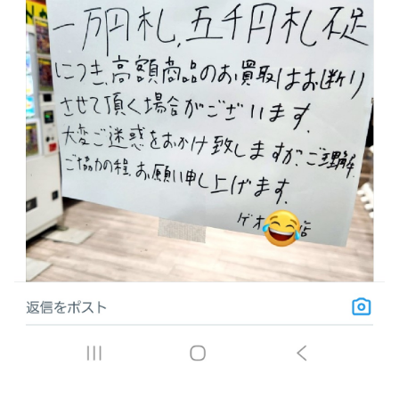
だろう
【FF16】 「ファイナルファンタジー16」発売日が6/22に決
定＆最新PV公開！思ったより発売早い…もう半年後か！
【デレマス】 和久井留美「夢を作って、いつか遊んで」
ドンキのうなぎ食べた14人が食中毒…3歳児から75歳まで被
害
「日本放送協会です」と名乗る男にドアを開けたら地獄…テ
レビもないのに居座り脅迫してきたNHK集金人を警察に通報
して黙らせた←警察官の神対応に感謝しかない
参政党・神谷代表、高市政権の食料品減税を「天下の愚策」
と一刀両断
福岡県議会「海外旅行じゃない、海外活動だ！」→視察費
2.65億円公開で再炎上ｗｗｗ
【艦これ】 E3-4のラスダンは航空優勢は取るの？取らない
の？
【デレマス】 紗南「アイドルに似合うポケモン？」