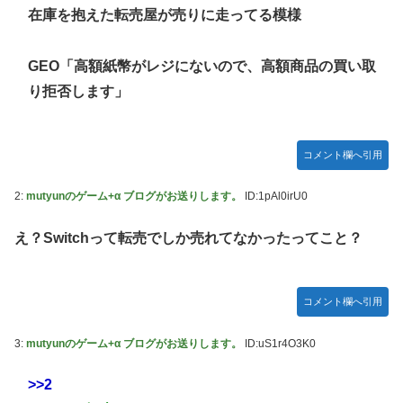
た模様…」→「メダル剥奪なのでは…？（ﾌﾞﾙﾌﾞﾙ」＝韓国の
在庫を抱えた転売屋が売りに走ってる模様
反応
ハロプロ恵体ランキングTOP10
GEO「高額紙幣がレジにないので、高額商品の買い取
一ノ瀬美空ちゃん、イワシの三枚おろしに挑戦！！！【乃木
り拒否します」
坂46】
新体操で国体1位！ ついに現れた”リアル浅倉南ちゃん”
初めての水着グラビアを独占スクープ！
コメント欄へ引用
なんで今日の始球式に限って、瀬戸口心月ちゃんはミニスカ
2:
mutyunのゲーム+α ブログがお送りします。
ID:1pAl0irU0
じゃなくてダサいズボンなんだよ！
【悲報】韓国サッカー 国際試合で審判買収(性接待)をして
え？Switchって転売でしか売れてなかったってこと？
た模様
wwwwwwwwwwwwwwwwwwwwwwwwwwwwwwwwww
wwwwwwwwwwwwwww
コメント欄へ引用
3:
mutyunのゲーム+α ブログがお送りします。
ID:uS1r4O3K0
>>2