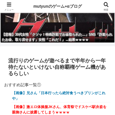
mutyunのゲーム+αブログ
メニュー
検索
【悲報】30代女性「クソッ！特殊詐欺でお金取られた…」SNS「詐欺られ
たお金、取り戻せます」女性「これだ！」→結果ｗｗｗｗ
流行りのゲームが遊べるまで半年から一年
待たないといけない自称覇権ゲーム機があ
るらしい
おすすめ記事一覧①
【画像】兄さん「日本行ったら絶対食うべきプリンがこれ
や」
【画像】激エロ体操服JKさん、体育祭でドスケベ駅弁姿を
親御さんに披露してしまうｗｗｗｗ