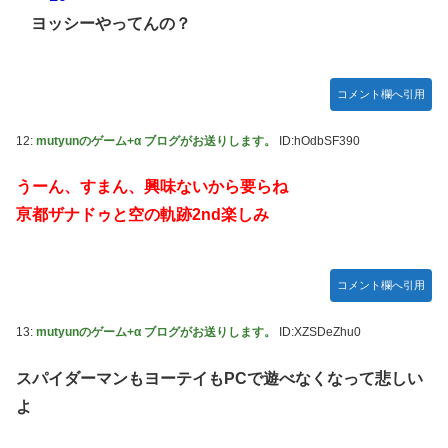
ムの敵ｗｗｗｗｗ
ヨッシーやってんの？
日向坂46・18thシングル発売決定！
｢乃木坂あそぶだけ 1万円で遊ぼう！｣ 後編公開！！！【乃木
コメント欄へ引用
坂46】
【悲報】アイドルが歌下手な理由
12:
mutyunのゲーム+α ブログがお送りします。
ID:hOdbSF390
【海外の反応】海外「日本資本が入った瞬間、魔法がかかっ
うーん、すまん、興味ないから要らね
たｗ」豪州のセブンイレブンが”日本化”して劇的進化！「お
にぎりとたまごサンドが食べられるなんて……」
亰都ザナドゥと空の軌跡2nd楽しみ
10/29の｢MTV VMAJ 2026｣に出演決定！！！【乃木坂46】
青葉坂46、まもなく正式発表か
コメント欄へ引用
【AIグラビア】おしっこをしている女の子のAIエロ画像まと
め【リアル調】 Part 3
13:
mutyunのゲーム+α ブログがお送りします。
ID:XZSDeZhu0
スパイダーマンもヨーテイもPCで遊べなくなって悲しい
よ