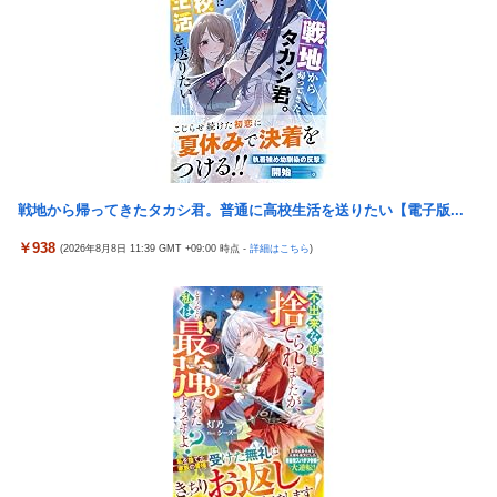
「中国人ってこんなに嫌われているの？」日本生活9年目で明か
す本心！
6月以降のヤクルトスワローズ 13勝33敗
【画像】セクシー女優・白石茉莉奈、ムッチムチボディのマン毛
がHすぎる
【悲報】ロシア、じわじわと逝き始める
海外「日本の住宅街にこんなレ●プ魔が潜んでるとかマジかよ…
さすがHENTAIの国…」
戦地から帰ってきたタカシ君。普通に高校生活を送りたい【電子版...
switch2版『Lies of P』、メタスコア86でゲーフリ新作を粉砕
￥938
(2026年8月8日 11:39 GMT +09:00 時点 -
詳細はこちら
)
【３連敗】西武ファン集合（2026.8.7）
【画像】NHK 久保田祐佳アナ、ブラタモリでまさかの胸チラ
【徹底議論】「日本をダメにした総理大臣」←結局誰だと思う？
【動画】逃げる判断はやっ！埼玉でスマホ運転のプリウスに当て
逃げされる車載。
手からキンキンに冷えたビールが無限に出る能力を得られるけど
江戸時代に飛ばされるボタン
『ゼノブレイド ディフィニティブエディション Nintendo