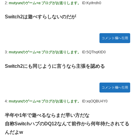
2:
mutyunのゲーム+α ブログがお送りします。
ID:Kyifrrdh0
【悲報】元ジャンポケ斉藤の被害女性「事件で知名度を上げ
【悲報】ロシア、じわじわと逝き始める
てバウムクーヘン売ったりTikTokライブしてて悔しさと怒
Switch2は遊べすらしないのだが
【動画】ロシア軍のドローンをネット発射装置で撃墜するウ
りを感じた」
クライナ。
白戸ゆめのアナ セクシーニットのノースリーブ巨乳！！
首相官邸、高市首相の熊本訪問の感動BGM付きムービーを
【GIF動画あり】
コメント欄へ引用
投稿「全部が全部ありがたかったです」
【ウマ娘】海外トレによるライトハローさんとの最高の夜
3:
mutyunのゲーム+α ブログがお送りします。
ID:5QThqKtD0
【画像】70年代の漫画、あまりにも時代を先取りしすぎてい
たｗｗｗｗ
Switch2にも同じように言うなら主張を認める
【動画】地震発生時の熊本総合病院の手術室の様子が(((ﾟ
Дﾟ)))
【艦これ】これがラ級ちゃんの水着modeか・・・！
コメント欄へ引用
【朗報】ワンピースのミホークとビスタさん、遥かにミホー
4:
mutyunのゲーム+α ブログがお送りします。
ID:xqOQBU4Y0
クの方が格上だったｗｗｗ
【ウマ娘】セイちゃんの攻撃力を見よ！！！
半年や1年で遊べるならまだ早い方だな
【悲報】「HUNTER×HUNTER」のビヨンド=ネテロさん、
自称SwitchハブのDQ12なんて前作から何年待たされてる
何か思ってた奴と違う・・・
んだよw