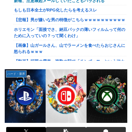
新報、注意喚起メールしていたこともバラされる
【驚愕】マチアプで会った外国人からまさかの『こう』言わ
れたんやがこれワイ詰みか？？？？？？？
もしも日本全土がRPG化したらを考えるスレ
【動画】手術中に熊本地震直撃やばすぎる
【悲報】男が嫌いな男の特徴がこちらｗｗｗｗｗｗｗｗｗｗ
避難所にベッドがない！と文句たらたらだった左派、実際に
ホリエモン「面接でさ、納豆パックの薄いフィルムって何の
避難所にベッドが搬入されてしまった結果……
ために入っていの？って聞くわけ」
『ドラクエの面白さのピークははがねのつるぎ買った時』←
【画像】山ガールさん、山でラーメンを食べたらおじさんに
これ
怒られるｗｗｗ
【韓日共同調査】「日本に良い印象」の韓国人54.3％ 13年
【動画】福岡の電車、複数の駅で「チンポッ❤」というアナ
以降で最高に 日本人の韓国好感度は35.3％
ウンスが流れ大騒ぎwwwwwwwww
ハード・業界
【スト6】竹内ジョン選手「どう考えても調整の時期がおか
【悲報】ショートスリーパー堀さん、対面で高須幹弥にブチ
しい。大会の真っただ中にコンセプトが変わるほどの調整、
ギレるｗｗｗｗ
大会が終わった後は微調整。趣旨が一貫してない」
女性「レイプされました」検事「嘘では？」女性「傷ついた
【画像】台湾とフランス、地震発生から6時間以内に設置し
ので訴えます」
た「避難所」がこちらｗｗｗｗ
【艦これ】イベントぼちぼち終わらせてる人増えてるけど、
【悲報】息子がみいちゃんのママ、限界を迎える「もう無
終わったらみんな何してる？
理。普通の家庭を築きたい。普通の子育てをしたい。」
【艦これ】デイス 他
【悲報】エアコン業者、正論「エアコンスプレーなんて使わ