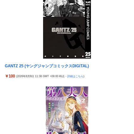
【艦これ】デイス 他
【悲報】娘「吹奏楽部の顧問に楽器買えって言われた」親「いく
らなの？」娘「60万」
【艦これ】けーかいじん 他
【動画】大阪府警のおっさん射殺映像が公開される。当然のよう
韓国の人気コーヒーチェーン「ペクスダバン」が日本初上陸→東
に無抵抗だったことが発覚
京・新橋に１号店オープン
資産7億桐谷さん「お金を貯めすぎた。自分が死ぬことを想定し
激混みのはずの東京駅で鍵が空いているコインロッカーが散見、
てなかった。」←これ
「ラッキー」と思って中を確認してみると……
韓国の人気コーヒーチェーン「ペクスダバン」が日本初上陸→東
秋田県職員さん、会見をバスローブ＆喫煙スタイルで対応してし
京・新橋に１号店オープン
まい大炎上ｗ
GANTZ 25 (ヤングジャンプコミックスDIGITAL)
激混みのはずの東京駅で鍵が空いているコインロッカーが散見、
高配当をうたった「みんなで大家さん」→実態は2881億円の債務
「ラッキー」と思って中を確認してみると……
超過
￥100
(2026年8月8日 11:38 GMT +09:00 時点 -
詳細はこちら
)
秋田県職員さん、会見をバスローブ＆喫煙スタイルで対応してし
外国人「日本の未来は安泰だ」16歳MF三井寺眞、衝撃ゴール！
まい大炎上ｗ
久保建英超え歴代2位の記録！3得点に絡む活躍で海外絶賛！【海
外の反応】
【画像】台湾とフランス、地震発生から6時間以内に設置した
「避難所」がこちらｗｗｗｗ
日本代表DF冨安健洋の英プレミア・クリスタルパレス加入が正式
決定 鎌田大地とチームメイトに
【悲報】息子がみいちゃんのママ、限界を迎える「もう無理。普
通の家庭を築きたい。普通の子育てをしたい。」
【懐古】5号機の時って面白いA+ARTがたくさんあって楽しかっ
たよな
【悲報】エアコン業者、正論「エアコンスプレーなんて使わない