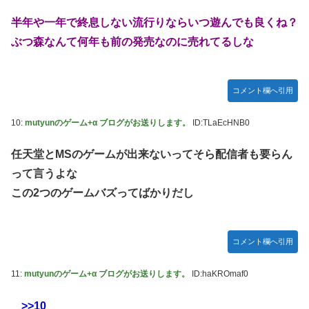
「ドラクエ11」攻略感想(54/クリア後)マルティナの「しん
半年や一年で終息しない流行りならいつ遊んでも良くね？
ぴのビスチェ」可愛い！そしてメドローアやギガバーストき
たー！
ぶつ森なんて何年も前の発売なのに売れてるしな
【デレマス】 和久井留美「夢を作って、いつか遊んで」
【謎】『ダーク路線のドラクエ12』を発売中止にしないとい
コメント欄へ引用
けなかった理由ってガチでなに？とりあえすだせばいいやん
【デレマス】 紗南「アイドルに似合うポケモン？」
10:
mutyunのゲーム+α ブログがお送りします。
ID:TLaEcHNB0
switch2版『Lies of P』、メタスコア86でゲーフリ新作を
任天堂とMSのゲームが出来ないってそら配信者も要らん
粉砕
って言うよな
【ウマ娘】海外のファンアートからしか得られない栄養素が
この2つのゲームバズってばかりだし
ある。←「おデジ以外味付けが濃いな…」
韓国人「熊本地震で見る日本の土木技術の完全勝利をご覧く
ださい」→「これはすごいわ」「こういうのを見ると日本人
コメント欄へ引用
は何か適当に作る感じがしない・・・」「あれがまさに経験
値である」
11:
mutyunのゲーム+α ブログがお送りします。
ID:haKROmaf0
キム・カッファン総合スレ
>>10
初見で「勝てるわけないやろくそったれ…」って思ったゲー