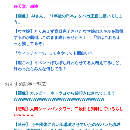
任天堂、崩壊
【画像】 AIさん、『1年後の日本』をバカ正直に描いてしま
う…
【ウマ娘】とりあえず育成完了させたウマ娘のスキルを取得
するのが面倒…このまま終わらせたろ！ ←「実はこれちょ
っと損してるぞ」
『ウィッチャー3』って今やっても面白い？
【艦これ】イベントぼちぼち終わらせてる人増えてるけど、
終わったらみんな何してる？
【艦これ】デイス 他
おすすめ記事一覧②
【艦これ】けーかいじん 他
【画像】カルビー、ネトウヨから袋叩きにされてしまう
【艦これ】水着川内さん 他
WWWWWWWWWWWWWWWWWWWWWWWW
洋服の青山、空調ウェアを発売ｗｗｗｗｗｗ
【悲報】人間シャンパンタワー、二段目も判明しているらし
いｗｗｗｗ
女「43億円注文して………キャンセルっと！」←こいつの目
的
【速報】 キチ団体に言い訳講演させていたのがバレた琉球