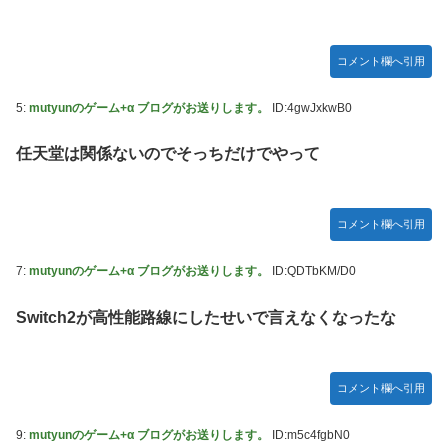
【動画】地震発生時の熊本総合病院の手術室の様子が(((ﾟ
Дﾟ)))
コメント欄へ引用
亡き叔母の遺書「実は17年前に従兄弟と赤ちゃんを交換し
た」全員で家族会議を開いた結果、拍子抜けするほど〇〇な
展開を迎えて婚約者呆然←家族の絆が深すぎて修羅場になら
5:
mutyunのゲーム+α ブログがお送りします。
ID:4gwJxkwB0
んかった
任天堂は関係ないのでそっちだけでやって
高配当をうたった「みんなで大家さん」→実態は2881億円
の債務超過
【動画】高速道路を走行中の車からリアガラスが飛んでくる
コメント欄へ引用
事故(ﾟoﾟ)
「ドラゴンボール」新作TVアニメが7月から放送されるぞ！
7:
mutyunのゲーム+α ブログがお送りします。
ID:QDTbKM/D0
【デレマス】 810プロエアコン騒動【ぷちかれシリーズ】
Switch2が高性能路線にしたせいで言えなくなったな
【〈物語〉シリーズ】 セガ「忍野忍」「斧乃木余接」プラ
イズフィギュア【彩色原型公開】
やる夫のダンジョン運営記183-雑談所ネタ118 懺悔小ネタ
コメント欄へ引用
「創刻のファイアホイール」+埋めネタ「ファイアホイール
TCG・その後」
9:
mutyunのゲーム+α ブログがお送りします。
ID:m5c4fgbN0