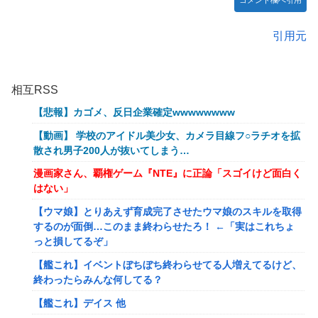
コメント欄へ引用
引用元
相互RSS
【悲報】カゴメ、反日企業確定wwwwwwww
【動画】 学校のアイドル美少女、カメラ目線フ○ラチオを拡
散され男子200人が抜いてしまう…
漫画家さん、覇権ゲーム『NTE』に正論「スゴイけど面白く
はない」
【ウマ娘】とりあえず育成完了させたウマ娘のスキルを取得
するのが面倒…このまま終わらせたろ！ ←「実はこれちょ
っと損してるぞ」
【艦これ】イベントぼちぼち終わらせてる人増えてるけど、
終わったらみんな何してる？
【艦これ】デイス 他