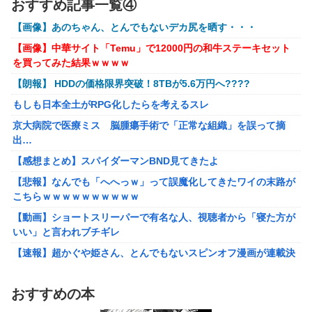
おすすめ記事一覧④
【〈物語〉シリーズ】 セガ「忍野忍」「斧乃木余接」プラ
ィギュア【彩色原型公開】
イズフィギュア【彩色原型公開】
【画像】あのちゃん、とんでもないデカ尻を晒す・・・
【ボンバーガール】KONAMI「最愛チアモ」プライズフィギュア
【謎】『ダーク路線のドラクエ12』を発売中止にしないとい
【画像】中華サイト「Temu」で12000円の和牛ステーキセット
【彩色原型公開】
けなかった理由ってガチでなに？とりあえすだせばいいやん
を買ってみた結果ｗｗｗｗ
【初音ミク】「PERIHAPI! おきがえちゅう ピアプロキャラクタ
【ウマ娘】海外のファンアートからしか得られない栄養素が
【朗報】 HDDの価格限界突破！8TBが5.6万円へ????
ーズ 2」トレフィグ【予約開始】
ある。←「おデジ以外味付けが濃いな…」
もしも日本全土がRPG化したらを考えるスレ
【艦これ】イベントぼちぼち終わらせてる人増えてるけど、終わ
キム・カッファン総合スレ
ったらみんな何してる？
京大病院で医療ミス 脳腫瘍手術で「正常な組織」を誤って摘
出…
【艦これ】デイス 他
初見で「勝てるわけないやろくそったれ…」って思ったゲー
ムの敵ｗｗｗｗｗ
【感想まとめ】スパイダーマンBND見てきたよ
【艦これ】けーかいじん 他
【悲報】なんでも「へへっｗ」って誤魔化してきたワイの末路が
【画像】避難所のリアル、レベチｗｗｗｗｗｗｗｗｗｗｗｗｗｗ
こちらｗｗｗｗｗｗｗｗｗｗ
ｗｗ
【動画】ショートスリーパーで有名な人、視聴者から「寝た方が
【悲報】財務省のエース、左遷へ。官邸幹部「政権に協力的でな
いい」と言われブチギレ
かったから」
【速報】超かぐや姫さん、とんでもないスピンオフ漫画が連載決
ワイ「子供2人目欲しいんやが、、、」ヨッメ「金は？育児は？
定ｗｗｗｗｗｗｗｗｗｗｗｗｗｗｗｗｗｗｗｗｗ
私の仕事は？キャリアは？」
【艦これ】イベントぼちぼち終わらせてる人増えてるけど、終わ
【悲報】Google、Geminiのせいで史上初のマイナスキャッシュ
おすすめの本
ったらみんな何してる？
フローに陥る