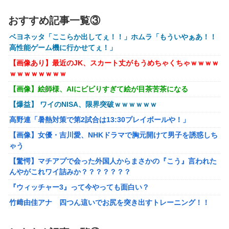
【悲報】イオン、大行列ができる…一体何が起きてるんだ？
ｗｗｗｗ
おすすめ記事一覧③
【悲報】高市早苗に逆らった財務官僚、異例の左遷ｗｗｗｗ
ベヨネッタ「ここらか出してぇ！！」ホムラ「もういやぁあ！！
ｗｗｗｗ
高性能ゲーム機に行かせてぇ！」
【画像】井口裕香(36)、タンクトップがはち切れそうなくら
【画像あり】最近のJK、スカート丈がもうめちゃくちゃｗｗｗｗ
いデカイｗｗｗｗｗｗｗｗｗｗｗ
ｗｗｗｗｗｗｗｗ
【画像】絵師様、AIにビビりすぎて絵が目茶苦茶になる
【悲報】Z世代「求刑7年のジャンポケ斎藤は口封じに被害
者殺した方が量刑軽かっただろ」←1万いいね
【爆益】 ワイのNISA、限界突破ｗｗｗｗｗｗ
【動画】福岡の電車、複数の駅で「チンポッ❤」というアナ
高野連「暑熱対策で第2試合は13:30プレイボールや！」
ウンスが流れ大騒ぎwwwwwwwww
【画像】女優・吉川愛、NHKドラマで胸元開けて男子を誘惑しち
女性「レイプされました」検事「嘘では？」女性「傷ついた
ゃう
ので訴えます」
【驚愕】マチアプで会った外国人からまさかの『こう』言われた
んやがこれワイ詰みか？？？？？？？
【艦これ】 なんか今回はE5は甲で当然みたいな流れあるよ
ね
『ウィッチャー3』って今やっても面白い？
もしも日本全土がRPG化したらを考えるスレ
竹﨑由佳アナ 四つん這いでお尻を突き出すトレーニング！！
【GIF動画あり】
「ドラゴンボール」新作TVアニメが7月から放送されるぞ！
【涼宮ハルヒの憂鬱】Vivitフィギュア「涼宮ハルヒ」プライズフ