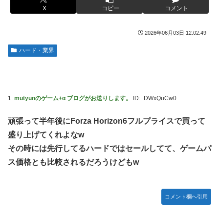
【艦これ】けーかいじん 他
ない方がいい」ﾄﾞﾝｯ！
X
コピー
コメント
日本代表DF冨安健洋の英プレミア・クリスタルパレス加入
【胸糞】Zクソガキ、おばあちゃんをいじめて炎上するｗｗ
が正式決定 鎌田大地とチームメイトに
ｗｗ
2026年06月03日 12:02:49
日向坂OGの最新ランジェリー、もうエグいだろ・・・(画像
【艦これ】 なんか今回はE5は甲で当然みたいな流れあるよ
ハード・業界
どーん)
ね
【画像】山ガールさん、山でラーメンを食べたらおじさんに
やる夫「催眠アプリを手に入れたんだけど……これ必要だっ
怒られるｗｗｗ
た？」 第29話
富士登山ツアー中に64歳男性死亡 8合目付近で意識失う
1:
mutyunのゲーム+α ブログがお送りします。
ID:+DWxQuCw0
【動画】手術中に熊本地震直撃やばすぎる
【GIF動画】宮城の可愛すぎるチアさん、甲子園で発見され
江別大学生暴行ﾀﾋ″主犯格″の川口侑斗被告に「無期懲役」の
頑張って半年後にForza Horizon6フルプライスで買って
る
判決→当時17歳少年に「懲役30年」の判決
盛り上げてくれよなw
秋田県職員さん、会見をバスローブ＆喫煙スタイルで対応し
ジャンポケ斎藤と代理人のやりとり、「地獄すぎて完全にコ
その時には先行してるハードではセールしてて、ゲームパ
てしまい大炎上ｗ
ントになってる……」と衝撃を受ける人が続出中
ス価格とも比較されるだろうけどもw
【衝撃】ジャンポケ斉藤の被害女性「バウムクーヘン売った
シャウエッセン公式、またこういうのでいい丼をポスト
りTikTokライブしててムカついたから示談しなかった」←
もしも日本全土がRPG化したらを考えるスレ
コレってさ…
コメント欄へ引用
【艦これ】E3-4のラスダンは航空優勢は取るの？取らない
海外「全部日本の真似だったのか…」 日本の普通のテレビ
の？
番組が最新SNSの数十年先を行っていたと話題に