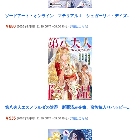
【ガチ】キャスターの大越健介、高市首相に『爆弾発言』をして
？？？「ゲーム実況なんて誰でもできる」わい「ほーん」
しまう！！！！！
ソードアート・オンライン マテリアル１ シュガーリィ・デイズ...
【動画】地震発生時の熊本総合病院の手術室の様子が(((ﾟДﾟ)))
￥880
(2026年8月8日 11:39 GMT +09:00 時点 -
詳細はこちら
)
亡き叔母の遺書「実は17年前に従兄弟と赤ちゃんを交換した」全
員で家族会議を開いた結果、拍子抜けするほど〇〇な展開を迎え
て婚約者呆然←家族の絆が深すぎて修羅場にならんかった
高配当をうたった「みんなで大家さん」→実態は2881億円の債務
超過
「ドラゴンボール」新作TVアニメが7月から放送されるぞ！
海外「全部日本の真似だったのか…」 日本の普通のテレビ番組が
最新SNSの数十年先を行っていたと話題に
【〈物語〉シリーズ】 セガ「忍野忍」「斧乃木余接」プライズフ
ィギュア【彩色原型公開】
第八夫人エスメラルダの陰湿 断罪済み令嬢、蛮族嫁入りハッピー...
【悲報】 観光客「やっぱり本場のジンギスカンは美味い！」道民
ワイ「ぷっｗｗｗｗ」
￥935
(2026年8月8日 11:39 GMT +09:00 時点 -
詳細はこちら
)
「ドラクエ11」攻略感想(54/クリア後)マルティナの「しんぴのビ
スチェ」可愛い！そしてメドローアやギガバーストきたー！