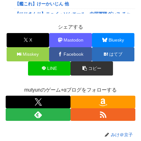
【艦これ】けーかいじん 他
【にじさんじ】ニュイ・ソシエール、中国軍隊ダンス チャ
レンジ‼️
シェアする
【にじさんじ】ひゃくまんてんばらサロメちゃんおまんが
「安心と引き換えに」
X
Mastodon
Bluesky
【VTuber】ばあちゃる、引退を発表 8月9日の誕生日配信
Misskey
Facebook
はてブ
で詳細を説明「ずっと続けられなくて本当にごめんなさい」
【8/9(日)15:00】
LINE
コピー
可愛すぎるおむすび屋さん（28）、新店舗に4000万円クラ
ファンした成功した結果弱男集団から叩かれてしまうｗｗｗ
ｗ
mutyunのゲーム+αブログをフォローする
【速報】ワンピースの「世界に5種しかない飛行能力」発言
の謎が解けるWWW
ホリエモン「面接でさ、納豆パックの薄いフィルムって何の
ために入っていの？って聞くわけ」
【衝撃】ワイのパッパ、会社でナンバーツーになった結果ｗ
みけ＠京子
ｗｗｗｗｗｗｗｗｗ