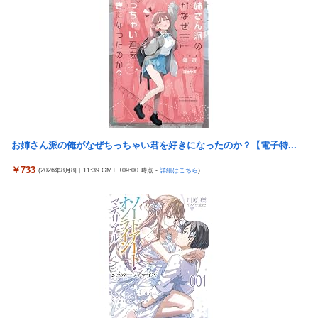
す本心！
なんか？
【悲報】ロシア、じわじわと逝き始める
【懐古】5号機の時って面白いA+ARTがたくさんあって楽しかっ
海外「日本の住宅街にこんなレ●プ魔が潜んでるとかマジかよ…
たよな
さすがHENTAIの国…」
【朗報】「eF機動戦士ガンダムSEEDクライマックス」導入記
【動画】ロシア軍のドローンをネット発射装置で撃墜するウクラ
念、このホール打ちたいキャンペーンが始まる。当たりやすい状
イナ。
況らしいのでチャンスか！？
韓国人「熊本地震で見る日本の土木技術の完全勝利をご覧くださ
Google、Geminiが大赤字、「史上初のマイナスキャッシュフロ
い」→「これはすごいわ」「こういうのを見ると日本人は何か適
ー」に陥る
お姉さん派の俺がなぜちっちゃい君を好きになったのか？【電子特...
当に作る感じがしない・・・」「あれがまさに経験値である」
韓国サッカーのイメージが墜落
￥733
(2026年8月8日 11:39 GMT +09:00 時点 -
詳細はこちら
)
首相官邸、高市首相の熊本訪問の感動BGM付きムービーを投稿
職員がバスローブ姿でオンライン会見に 秋田県「会見の対応に
「全部が全部ありがたかったです」
問題があった」
倉持由香、息子の「自閉スペクトラム症」診断にショックで涙
日本をダメにした総理大臣、ワースト１位が同点でこの人ｗｗｗ
見逃していた乳幼児期のサインとは
ｗｗｗ
外国人「日本の未来は安泰だ」16歳MF三井寺眞、衝撃ゴール！
【熊本地震】毎日新聞の記者「死傷者の情報を教えて！」 → 企
久保建英超え歴代2位の記録！3得点に絡む活躍で海外絶賛！【海
業「個人情報は控えます！」 → 記「年代は？特定につながらな
外の反応】
いでしょ？教えてよ？教え...
『ゼノブレイド ディフィニティブエディション Nintendo
韓国サッカーのイメージが墜落
Switch 2 Edition』3,713 本