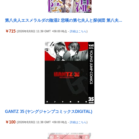
方がいい」ﾄﾞﾝｯ！
【朗報】「eF機動戦士ガンダムSEEDクライマックス」導入記
念、このホール打ちたいキャンペーンが始まる。当たりやすい状
【胸糞】Zクソガキ、おばあちゃんをいじめて炎上するｗｗｗｗ
況らしいのでチャンスか！？
【悲報】ウミガメの赤ちゃんを放流した人、最悪の行動だと叩か
第八夫人エスメラルダの陰湿2 悲嘆の第七夫人と探偵団 第八夫...
Google、Geminiが大赤字、「史上初のマイナスキャッシュフロ
れるｗｗｗｗ
ー」に陥る
￥715
(2026年8月8日 11:39 GMT +09:00 時点 -
詳細はこちら
)
【艦これ】 なんか今回はE5は甲で当然みたいな流れあるよね
KEIZ守山店「近日動きます！8月7日に重大告知！」→「8月7日
外国人「日本の未来は安泰だ」16歳MF三井寺眞、衝撃ゴール！
は店休日とさせて頂きます」
久保建英超え歴代2位の記録！3得点に絡む活躍で海外絶賛！【海
【動画】地震発生時の熊本総合病院の手術室の様子が(((ﾟДﾟ)))
外の反応】
亡き叔母の遺書「実は17年前に従兄弟と赤ちゃんを交換した」全
【動画】手術中に熊本地震直撃やばすぎる
員で家族会議を開いた結果、拍子抜けするほど〇〇な展開を迎え
江別大学生暴行ﾀﾋ″主犯格″の川口侑斗被告に「無期懲役」の判決
て婚約者呆然←家族の絆が深すぎて修羅場にならんかった
→当時17歳少年に「懲役30年」の判決
高配当をうたった「みんなで大家さん」→実態は2881億円の債務
ジャンポケ斎藤と代理人のやりとり、「地獄すぎて完全にコント
超過
になってる……」と衝撃を受ける人が続出中
海外「全部日本の真似だったのか…」 日本の普通のテレビ番組が
日本代表DF冨安健洋の英プレミア・クリスタルパレス加入が正式
最新SNSの数十年先を行っていたと話題に
GANTZ 35 (ヤングジャンプコミックスDIGITAL)
決定 鎌田大地とチームメイトに
【悲報】 観光客「やっぱり本場のジンギスカンは美味い！」道民
￥100
島倉りか様、モッツァレラチーズを巡ってスーパー店員とバトル
(2026年8月8日 11:38 GMT +09:00 時点 -
詳細はこちら
)
ワイ「ぷっｗｗｗｗ」
勃発ｗｗｗ
「中国人ってこんなに嫌われているの？」日本生活9年目で明か
「金がないと結婚も子育ても無理」←これって本当にガチのマジ