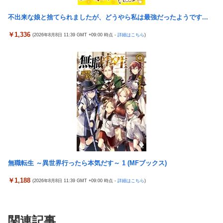
Switch 2 Edition』3,713 本
不出来な娘と捨てられましたが、どうやら私は最強だったようです...
？？？「ゲーム実況なんて誰でもできる」わい「ほーん」
￥1,336
(2026年8月8日 11:39 GMT +09:00 時点 -
詳細はこちら
)
無職転生 ～異世界行ったら本気だす～ 1 (MFブックス)
￥1,188
(2026年8月8日 11:39 GMT +09:00 時点 -
詳細はこちら
)
関連記事