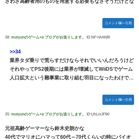
ざわざ高齢者用のものを用意する必要もなさそうだけどな
コメント欄へ引用
38:
mutyunのゲーム+α ブログがお送りします。
ID:NF+IAANf0
>>34
業界タダ乗りで荒らすだけならそれでいいんだろうけど
それやってPS2後期には業界が壊滅してWiiDSでゲーム
人口拡大という難事業に取り組む羽目になったわけで…
コメント欄へ引用
35:
mutyunのゲーム+α ブログがお送りします。
ID:UhLivJF90
元祖高齢ゲーマーなら鈴木史朗かな
40代でマリオにハマって60代～70代くらいの時にバイオ