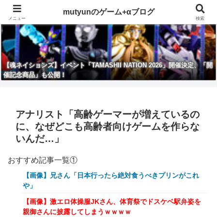
mutyunのゲーム+αブログ
メニュー
検索
【魂ネイションズ】イベント「TAMASHII NATION 2026」開催決定、「開
催記念商品」も公開！
アナリスト「高齢ゲーマーが増えているの
に、なぜどこも高齢者向けゲームを作らな
いんだ…」
おすすめ記事一覧①
【画像】兄さん「日本行ったら絶対食うべきプリンがこれ
や」
【画像】激エロ体操服JKさん、体育祭でドスケベ駅弁姿を
親御さんに披露してしまうｗｗｗｗ