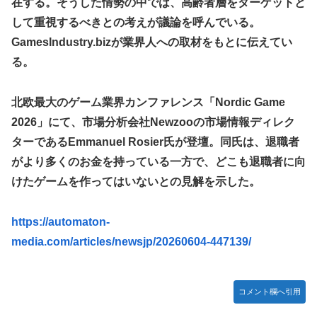
在する。そうした情勢の中では、高齢者層をターゲットと
【悲報】元ジャンポケ斉藤の被害女性「事件で知名度を上げ
【悲報】ロシア、じわじわと逝き始める
して重視するべきとの考えが議論を呼んでいる。
てバウムクーヘン売ったりTikTokライブしてて悔しさと怒
【動画】ロシア軍のドローンをネット発射装置で撃墜するウ
りを感じた」
GamesIndustry.bizが業界人への取材をもとに伝えてい
クライナ。
る。
白戸ゆめのアナ セクシーニットのノースリーブ巨乳！！
首相官邸、高市首相の熊本訪問の感動BGM付きムービーを
【GIF動画あり】
投稿「全部が全部ありがたかったです」
北欧最大のゲーム業界カンファレンス「Nordic Game
【ウマ娘】海外トレによるライトハローさんとの最高の夜
2026」にて、市場分析会社Newzooの市場情報ディレク
【画像】70年代の漫画、あまりにも時代を先取りしすぎてい
たｗｗｗｗ
ターであるEmmanuel Rosier氏が登壇。同氏は、退職者
がより多くのお金を持っている一方で、どこも退職者に向
【動画】地震発生時の熊本総合病院の手術室の様子が(((ﾟ
Дﾟ)))
けたゲームを作ってはいないとの見解を示した。
【艦これ】これがラ級ちゃんの水着modeか・・・！
https://automaton-
【朗報】ワンピースのミホークとビスタさん、遥かにミホー
クの方が格上だったｗｗｗ
media.com/articles/newsjp/20260604-447139/
【ウマ娘】セイちゃんの攻撃力を見よ！！！
【悲報】「HUNTER×HUNTER」のビヨンド=ネテロさん、
コメント欄へ引用
何か思ってた奴と違う・・・