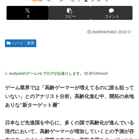
【艦これ】けーかいじん 他
ない方がいい」ﾄﾞﾝｯ！
日本代表DF冨安健洋の英プレミア・クリスタルパレス加入
【胸糞】Zクソガキ、おばあちゃんをいじめて炎上するｗｗ
X
コピー
コメント
が正式決定 鎌田大地とチームメイトに
ｗｗ
日向坂OGの最新ランジェリー、もうエグいだろ・・・(画像
【艦これ】 なんか今回はE5は甲で当然みたいな流れあるよ
2026年06月06日 23:02:17
どーん)
ね
ハード・業界
【画像】山ガールさん、山でラーメンを食べたらおじさんに
やる夫「催眠アプリを手に入れたんだけど……これ必要だっ
怒られるｗｗｗ
た？」 第29話
富士登山ツアー中に64歳男性死亡 8合目付近で意識失う
【動画】手術中に熊本地震直撃やばすぎる
【GIF動画】宮城の可愛すぎるチアさん、甲子園で発見され
江別大学生暴行ﾀﾋ″主犯格″の川口侑斗被告に「無期懲役」の
1:
mutyunのゲーム+α ブログがお送りします。
ID:8FsXiHxu0
る
判決→当時17歳少年に「懲役30年」の判決
ゲーム業界では「高齢ゲーマーが増えてるのに誰も狙って
秋田県職員さん、会見をバスローブ＆喫煙スタイルで対応し
ジャンポケ斎藤と代理人のやりとり、「地獄すぎて完全にコ
てしまい大炎上ｗ
いない」とのアナリスト分析。高齢化進む中、開拓の余地
ントになってる……」と衝撃を受ける人が続出中
ありな“新ターゲット層”
【衝撃】ジャンポケ斉藤の被害女性「バウムクーヘン売った
シャウエッセン公式、またこういうのでいい丼をポスト
りTikTokライブしててムカついたから示談しなかった」←
もしも日本全土がRPG化したらを考えるスレ
コレってさ…
日本など先進国を中心に、多くの国で高齢化が進んでいる
【艦これ】E3-4のラスダンは航空優勢は取るの？取らない
海外「全部日本の真似だったのか…」 日本の普通のテレビ
現代において、高齢ゲーマーが増加していくとの予測が存
の？
番組が最新SNSの数十年先を行っていたと話題に