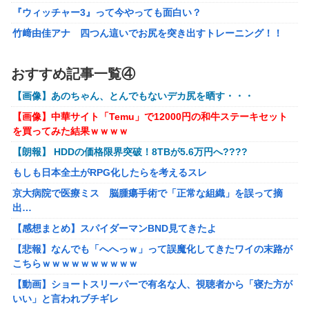
ね
『ウィッチャー3』って今やっても面白い？
もしも日本全土がRPG化したらを考えるスレ
竹﨑由佳アナ 四つん這いでお尻を突き出すトレーニング！！
【GIF動画あり】
「ドラゴンボール」新作TVアニメが7月から放送されるぞ！
【涼宮ハルヒの憂鬱】Vivitフィギュア「涼宮ハルヒ」プライズフ
おすすめ記事一覧④
【〈物語〉シリーズ】 セガ「忍野忍」「斧乃木余接」プラ
ィギュア【彩色原型公開】
イズフィギュア【彩色原型公開】
【画像】あのちゃん、とんでもないデカ尻を晒す・・・
【ボンバーガール】KONAMI「最愛チアモ」プライズフィギュア
【謎】『ダーク路線のドラクエ12』を発売中止にしないとい
【画像】中華サイト「Temu」で12000円の和牛ステーキセット
【彩色原型公開】
けなかった理由ってガチでなに？とりあえすだせばいいやん
を買ってみた結果ｗｗｗｗ
【初音ミク】「PERIHAPI! おきがえちゅう ピアプロキャラクタ
【ウマ娘】海外のファンアートからしか得られない栄養素が
【朗報】 HDDの価格限界突破！8TBが5.6万円へ????
ーズ 2」トレフィグ【予約開始】
ある。←「おデジ以外味付けが濃いな…」
もしも日本全土がRPG化したらを考えるスレ
【艦これ】イベントぼちぼち終わらせてる人増えてるけど、終わ
キム・カッファン総合スレ
ったらみんな何してる？
京大病院で医療ミス 脳腫瘍手術で「正常な組織」を誤って摘
出…
【艦これ】デイス 他
初見で「勝てるわけないやろくそったれ…」って思ったゲー
ムの敵ｗｗｗｗｗ
【感想まとめ】スパイダーマンBND見てきたよ
【艦これ】けーかいじん 他
【悲報】なんでも「へへっｗ」って誤魔化してきたワイの末路が
【画像】避難所のリアル、レベチｗｗｗｗｗｗｗｗｗｗｗｗｗｗ
こちらｗｗｗｗｗｗｗｗｗｗ
ｗｗ
【動画】ショートスリーパーで有名な人、視聴者から「寝た方が
【悲報】財務省のエース、左遷へ。官邸幹部「政権に協力的でな
いい」と言われブチギレ
かったから」