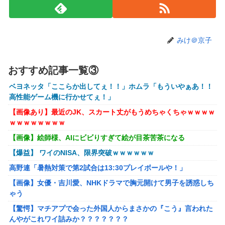
ホリエモン「面接でさ、納豆パックの薄いフィルムって何の
ために入っていの？って聞くわけ」
【衝撃】ワイのパッパ、会社でナンバーツーになった結果ｗ
みけ＠京子
ｗｗｗｗｗｗｗｗｗ
【悲報】イオン、大行列ができる…一体何が起きてるんだ？
ｗｗｗｗ
おすすめ記事一覧③
【悲報】高市早苗に逆らった財務官僚、異例の左遷ｗｗｗｗ
ベヨネッタ「ここらか出してぇ！！」ホムラ「もういやぁあ！！
ｗｗｗｗ
高性能ゲーム機に行かせてぇ！」
【画像】井口裕香(36)、タンクトップがはち切れそうなくら
【画像あり】最近のJK、スカート丈がもうめちゃくちゃｗｗｗｗ
いデカイｗｗｗｗｗｗｗｗｗｗｗ
ｗｗｗｗｗｗｗｗ
【画像】絵師様、AIにビビりすぎて絵が目茶苦茶になる
【悲報】Z世代「求刑7年のジャンポケ斎藤は口封じに被害
者殺した方が量刑軽かっただろ」←1万いいね
【爆益】 ワイのNISA、限界突破ｗｗｗｗｗｗ
【動画】福岡の電車、複数の駅で「チンポッ❤」というアナ
高野連「暑熱対策で第2試合は13:30プレイボールや！」
ウンスが流れ大騒ぎwwwwwwwww
【画像】女優・吉川愛、NHKドラマで胸元開けて男子を誘惑しち
女性「レイプされました」検事「嘘では？」女性「傷ついた
ゃう
ので訴えます」
【驚愕】マチアプで会った外国人からまさかの『こう』言われた
んやがこれワイ詰みか？？？？？？？
【艦これ】 なんか今回はE5は甲で当然みたいな流れあるよ