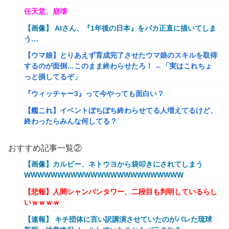
任天堂、崩壊
【画像】 AIさん、『1年後の日本』をバカ正直に描いてしま
う…
【ウマ娘】とりあえず育成完了させたウマ娘のスキルを取得
するのが面倒…このまま終わらせたろ！ ←「実はこれちょ
っと損してるぞ」
『ウィッチャー3』って今やっても面白い？
【艦これ】イベントぼちぼち終わらせてる人増えてるけど、
終わったらみんな何してる？
【艦これ】デイス 他
おすすめ記事一覧②
【艦これ】けーかいじん 他
【画像】カルビー、ネトウヨから袋叩きにされてしまう
【艦これ】水着川内さん 他
WWWWWWWWWWWWWWWWWWWWWWWW
洋服の青山、空調ウェアを発売ｗｗｗｗｗｗ
【悲報】人間シャンパンタワー、二段目も判明しているらし
いｗｗｗｗ
女「43億円注文して………キャンセルっと！」←こいつの目
的
【速報】 キチ団体に言い訳講演させていたのがバレた琉球