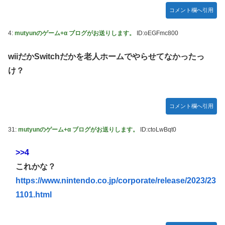
「ドラクエ11」攻略感想(54/クリア後)マルティナの「しん
コメント欄へ引用
ぴのビスチェ」可愛い！そしてメドローアやギガバーストき
たー！
4:
mutyunのゲーム+α ブログがお送りします。
ID:oEGFmc800
【デレマス】 和久井留美「夢を作って、いつか遊んで」
wiiだかSwitchだかを老人ホームでやらせてなかったっ
【謎】『ダーク路線のドラクエ12』を発売中止にしないとい
け？
けなかった理由ってガチでなに？とりあえすだせばいいやん
【デレマス】 紗南「アイドルに似合うポケモン？」
switch2版『Lies of P』、メタスコア86でゲーフリ新作を
コメント欄へ引用
粉砕
31:
mutyunのゲーム+α ブログがお送りします。
ID:ctoLwBqt0
【ウマ娘】海外のファンアートからしか得られない栄養素が
ある。←「おデジ以外味付けが濃いな…」
>>4
韓国人「熊本地震で見る日本の土木技術の完全勝利をご覧く
これかな？
ださい」→「これはすごいわ」「こういうのを見ると日本人
は何か適当に作る感じがしない・・・」「あれがまさに経験
https://www.nintendo.co.jp/corporate/release/2023/23
値である」
1101.html
キム・カッファン総合スレ
初見で「勝てるわけないやろくそったれ…」って思ったゲー