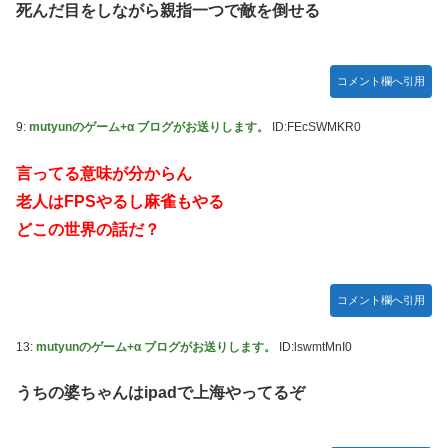
死んだ目をしながら親指一つで敵を倒せる
コメント欄へ引用
9:
mutyunのゲーム+α ブログがお送りします。
ID:FEcSWMKR0
言ってる意味が分からん
老人はFPSやるし麻雀もやる
どこの世界の話だ？
コメント欄へ引用
13:
mutyunのゲーム+α ブログがお送りします。
ID:lswmtMnI0
うちの婆ちゃんはipadで上海やってるぞ