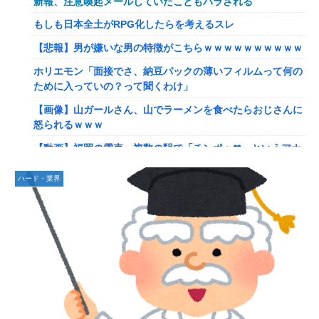
新報、注意喚起メールしていたこともバラされる
【驚愕】マチアプで会った外国人からまさかの『こう』言わ
れたんやがこれワイ詰みか？？？？？？？
もしも日本全土がRPG化したらを考えるスレ
【動画】手術中に熊本地震直撃やばすぎる
【悲報】男が嫌いな男の特徴がこちらｗｗｗｗｗｗｗｗｗｗ
避難所にベッドがない！と文句たらたらだった左派、実際に
ホリエモン「面接でさ、納豆パックの薄いフィルムって何の
避難所にベッドが搬入されてしまった結果……
ために入っていの？って聞くわけ」
『ドラクエの面白さのピークははがねのつるぎ買った時』←
【画像】山ガールさん、山でラーメンを食べたらおじさんに
これ
怒られるｗｗｗ
【韓日共同調査】「日本に良い印象」の韓国人54.3％ 13年
【動画】福岡の電車、複数の駅で「チンポッ❤」というアナ
以降で最高に 日本人の韓国好感度は35.3％
ウンスが流れ大騒ぎwwwwwwwww
ハード・業界
【スト6】竹内ジョン選手「どう考えても調整の時期がおか
【悲報】ショートスリーパー堀さん、対面で高須幹弥にブチ
しい。大会の真っただ中にコンセプトが変わるほどの調整、
ギレるｗｗｗｗ
大会が終わった後は微調整。趣旨が一貫してない」
女性「レイプされました」検事「嘘では？」女性「傷ついた
【画像】台湾とフランス、地震発生から6時間以内に設置し
ので訴えます」
た「避難所」がこちらｗｗｗｗ
【艦これ】イベントぼちぼち終わらせてる人増えてるけど、
【悲報】息子がみいちゃんのママ、限界を迎える「もう無
終わったらみんな何してる？
理。普通の家庭を築きたい。普通の子育てをしたい。」
【艦これ】デイス 他
【悲報】エアコン業者、正論「エアコンスプレーなんて使わ