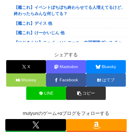
【艦これ】イベントぼちぼち終わらせてる人増えてるけど、
終わったらみんな何してる？
【艦これ】デイス 他
【艦これ】けーかいじん 他
【にじさんじ】ニュイ・ソシエール、中国軍隊ダンス チャ
レンジ‼️
シェアする
【にじさんじ】ひゃくまんてんばらサロメちゃんおまんが
「安心と引き換えに」
X
Mastodon
Bluesky
【VTuber】ばあちゃる、引退を発表 8月9日の誕生日配信
Misskey
Facebook
はてブ
で詳細を説明「ずっと続けられなくて本当にごめんなさい」
【8/9(日)15:00】
LINE
コピー
可愛すぎるおむすび屋さん（28）、新店舗に4000万円クラ
ファンした成功した結果弱男集団から叩かれてしまうｗｗｗ
ｗ
mutyunのゲーム+αブログをフォローする
【速報】ワンピースの「世界に5種しかない飛行能力」発言
の謎が解けるWWW