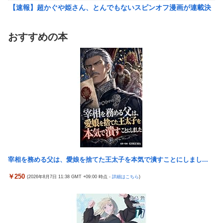
【速報】超かぐや姫さん、とんでもないスピンオフ漫画が連載決
ワイ「子供2人目欲しいんやが、、、」ヨッメ「金は？育児は？
定ｗｗｗｗｗｗｗｗｗｗｗｗｗｗｗｗｗｗｗｗｗ
私の仕事は？キャリアは？」
【艦これ】イベントぼちぼち終わらせてる人増えてるけど、終わ
【悲報】Google、Geminiのせいで史上初のマイナスキャッシュ
おすすめの本
ったらみんな何してる？
フローに陥る
【艦これ】デイス 他
【悲報】娘「吹奏楽部の顧問に楽器買えって言われた」親「いく
らなの？」娘「60万」
【艦これ】けーかいじん 他
【動画】大阪府警のおっさん射殺映像が公開される。当然のよう
韓国の人気コーヒーチェーン「ペクスダバン」が日本初上陸→東
に無抵抗だったことが発覚
京・新橋に１号店オープン
資産7億桐谷さん「お金を貯めすぎた。自分が死ぬことを想定し
激混みのはずの東京駅で鍵が空いているコインロッカーが散見、
てなかった。」←これ
「ラッキー」と思って中を確認してみると……
韓国の人気コーヒーチェーン「ペクスダバン」が日本初上陸→東
秋田県職員さん、会見をバスローブ＆喫煙スタイルで対応してし
京・新橋に１号店オープン
まい大炎上ｗ
宰相を務める父は、愛娘を捨てた王太子を本気で潰すことにしまし...
激混みのはずの東京駅で鍵が空いているコインロッカーが散見、
高配当をうたった「みんなで大家さん」→実態は2881億円の債務
「ラッキー」と思って中を確認してみると……
超過
￥250
(2026年8月7日 11:38 GMT +09:00 時点 -
詳細はこちら
)
秋田県職員さん、会見をバスローブ＆喫煙スタイルで対応してし
外国人「日本の未来は安泰だ」16歳MF三井寺眞、衝撃ゴール！
まい大炎上ｗ
久保建英超え歴代2位の記録！3得点に絡む活躍で海外絶賛！【海
外の反応】
【画像】台湾とフランス、地震発生から6時間以内に設置した
「避難所」がこちらｗｗｗｗ