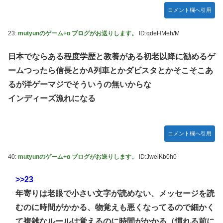
コメント欄へ引用
23:
mutyunのゲーム+α ブログがお送りします。
ID:qdeHMeh/M
日本でならある程度学歴と教養がある初老以降に勧めるゲ
ームつったら信長とかA列車とかダビスタとかそこそこあ
るが洋ゲーマジでそういうの無いからな
インディーズ漁れになる
コメント欄へ引用
40:
mutyunのゲーム+α ブログがお送りします。
ID:JweiKb0h0
>>23
年寄りは老眼で小さい文字が読めない、メッセージを読
むのに時間がかかる、物覚えも悪くなってるので細かく
て複雑なルールは覚えるのに時間がかかる（慣れる前に