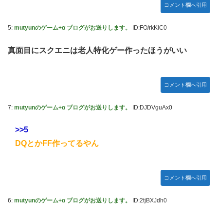
コメント欄へ引用
ムの敵ｗｗｗｗｗ
日向坂46・18thシングル発売決定！
5:
mutyunのゲーム+α ブログがお送りします。
ID:FO/rkKlC0
｢乃木坂あそぶだけ 1万円で遊ぼう！｣ 後編公開！！！【乃木
真面目にスクエニは老人特化ゲー作ったほうがいい
坂46】
【悲報】アイドルが歌下手な理由
【海外の反応】海外「日本資本が入った瞬間、魔法がかかっ
コメント欄へ引用
たｗ」豪州のセブンイレブンが”日本化”して劇的進化！「お
にぎりとたまごサンドが食べられるなんて……」
7:
mutyunのゲーム+α ブログがお送りします。
ID:DJDVguAx0
10/29の｢MTV VMAJ 2026｣に出演決定！！！【乃木坂46】
>>5
青葉坂46、まもなく正式発表か
DQとかFF作ってるやん
【AIグラビア】おしっこをしている女の子のAIエロ画像まと
め【リアル調】 Part 3
コメント欄へ引用
6:
mutyunのゲーム+α ブログがお送りします。
ID:2tjBXJdh0