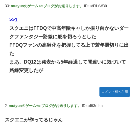
【動画】地震発生時の熊本総合病院の手術室の様子が(((ﾟ
33:
mutyunのゲーム+α ブログがお送りします。
ID:uVFfLrW30
Дﾟ)))
亡き叔母の遺書「実は17年前に従兄弟と赤ちゃんを交換し
>>1
た」全員で家族会議を開いた結果、拍子抜けするほど〇〇な
スクエニはFFDQで中高年陰キャしか振り向かないダー
展開を迎えて婚約者呆然←家族の絆が深すぎて修羅場になら
クファンタジー路線に舵を切ろうとした
んかった
FFDQファンの高齢化を把握してる上で若年層切りに出
高配当をうたった「みんなで大家さん」→実態は2881億円
た
の債務超過
まあ、DQ12は発表から5年経過して間違いに気づいて
【動画】高速道路を走行中の車からリアガラスが飛んでくる
路線変更したが
事故(ﾟoﾟ)
「ドラゴンボール」新作TVアニメが7月から放送されるぞ！
【デレマス】 810プロエアコン騒動【ぷちかれシリーズ】
コメント欄へ引用
【〈物語〉シリーズ】 セガ「忍野忍」「斧乃木余接」プラ
2:
mutyunのゲーム+α ブログがお送りします。
ID:cxI93rLha
イズフィギュア【彩色原型公開】
やる夫のダンジョン運営記183-雑談所ネタ118 懺悔小ネタ
スクエニが作ってるじゃん
「創刻のファイアホイール」+埋めネタ「ファイアホイール
TCG・その後」