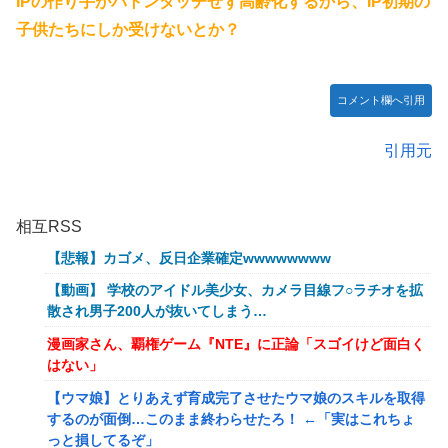
IPの作り手がバトンタッチせず高齢化するから、IP初期の
子供たちにしか受けないとか？
コメント欄へ引用
引用元
相互RSS
【悲報】カゴメ、反日企業確定wwwwwwww
【動画】 学校のアイドル美少女、カメラ目線フ○ラチオを拡
散され男子200人が抜いてしまう…
漫画家さん、覇権ゲーム『NTE』に正論「スゴイけど面白く
はない」
【ウマ娘】とりあえず育成完了させたウマ娘のスキルを取得
するのが面倒…このまま終わらせたろ！ ←「実はこれちょ
っと損してるぞ」