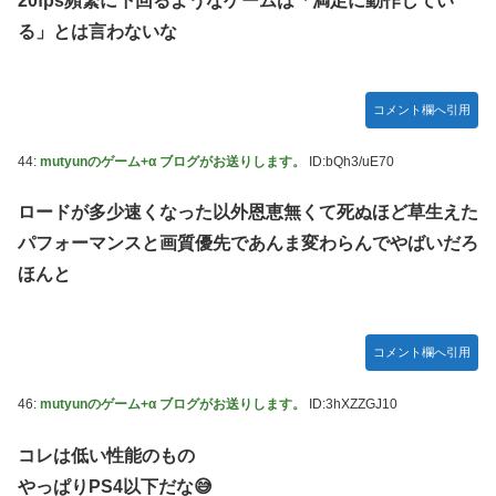
20fps頻繁に下回るようなゲームは「満足に動作してい
る」とは言わないな
コメント欄へ引用
44:
mutyunのゲーム+α ブログがお送りします。
ID:bQh3/uE70
ロードが多少速くなった以外恩恵無くて死ぬほど草生えた
パフォーマンスと画質優先であんま変わらんでやばいだろ
ほんと
コメント欄へ引用
46:
mutyunのゲーム+α ブログがお送りします。
ID:3hXZZGJ10
コレは低い性能のもの
やっぱりPS4以下だな😅