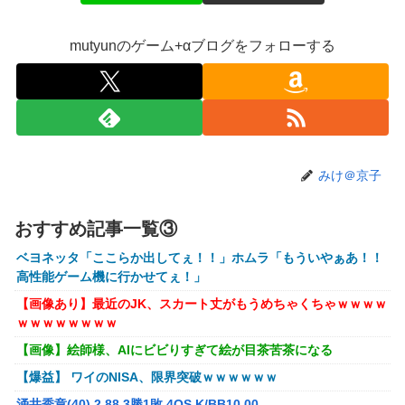
【悲報】映画館の客、ほぼバイオテロレベルのやらかしで観
客が避難する事態にｗｗｗｗ
mutyunのゲーム+αブログをフォローする
【悲報】風俗嬢やってる女の末路ｗｗｗｗｗｗｗｗｗｗｗ
【警告】社会人「スムージーにキウイ皮ごと入れよ。これ美
容にいいんだよね〜」→ 結果…
【画像】コスプレイヤーが死ぬ気で痩せた結果ｗｗｗｗ
【衝撃】クルタ族虐 殺の犯人、ツェリードニヒで確定！ク
みけ＠京子
ロロの演劇のせいで2人も無駄死ににwwww
オコエ瑠偉、メキシコに渡って2球団を即クビ→SNS更新が3
おすすめ記事一覧③
ヶ月間止まって消息不明に
ベヨネッタ「ここらか出してぇ！！」ホムラ「もういやぁあ！！
町の弁当屋「申し訳ないが消費税1%になったらその分商品
高性能ゲーム機に行かせてぇ！」
代を値上げするわ」
【画像あり】最近のJK、スカート丈がもうめちゃくちゃｗｗｗｗ
パパ活不倫を暴露された大物芸人さん(63)、晒されたLINEが
ｗｗｗｗｗｗｗｗ
面白すぎるｗｗｗｗｗｗｗｗｗ(画像ｱﾘ)
【画像】絵師様、AIにビビりすぎて絵が目茶苦茶になる
【悲報】黒人、卑怯すぎて炎上するｗｗｗｗ
【爆益】 ワイのNISA、限界突破ｗｗｗｗｗｗ
【悲報】有名漫画家、がんを公表「大腸癌になってしまいま
涌井秀章(40) 2.88 3勝1敗 4QS K/BB10.00