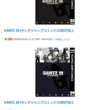
【幽霊否定派、完全論破】幽霊がいないなら午前2時に一人で墓
ブチギレｗｗｗ
石を木刀で叩き割れるよな？ｗｗｗｗｗ
【〈物語〉シリーズ】セガ「忍野忍」「斧乃木余接」プライズフ
神谷玲子の新台は神ぱち!? #75【「e七つの大罪3」1回転で大当
ィギュア【彩色原型公開】
たり＝速さが段違い！渾身のRUSHに神谷が挑む！！】
三菱自動車、「パジェロ」の中型版・小型版も発売へ
【実戦報告】Lストリートファイター6の評判まとめ！ヤレる感が
GANTZ 25 (ヤングジャンプコミックスDIGITAL)
【衝撃】 中国製ルーター20機種にバックドア発見！ ネットに繋
微妙！？もう稼働貢献週の予想をするユーザーも！？
ぐだけで35秒ごとに中国のサーバーと通信
￥100
(2026年8月6日 11:37 GMT +09:00 時点 -
詳細はこちら
)
4号機ジジイ「どんなノーマルタイプでも下皿はガッチガチがデ
影山優佳、赤ランジェリー×網タイツがスケベ過ぎる！只の痴女
フォ」←マジで無駄な事やってるよな
だろ・・・
【画像】田中みな実さん、妊娠中とは思えないヒール姿で登場し
【有能】政府「トラックはサービスエリア利用有料化すればサボ
てしまう
らず走るし流問題解決じゃね？」
ワイ手取り15万正社員→副業でウーバーやってるんやが金がない
母と一緒の時に、明らかに足に障害がある方が歩いていた。母
株式投資、若年男性の自信喪失の原因に-6割超が「人生の敗者」
「なんであんな歩き方なの？ふざけてるの？」
自認
伊勢鈴蘭さん、コカ・コーラ愛を全力アピール！
韓国警察、大韓サッカー協会を家宅捜索 代表監督選考巡り
今季もタイトル獲得を目指すFC町田ゼルビア黒田剛監督が抱負を
パヨク「アジア人民、中国人民と連帯して戦おー！悪政高市を打
語る
倒するぞー！」
富士登山ツアー中に64歳男性死亡 8合目付近で意識失う
GANTZ 29 (ヤングジャンプコミックスDIGITAL)
積水ハウス「地面師に55億円騙し取られた…」ワイ「はえーかわ
細井くんの彼女、寝取らせOKだってよ3