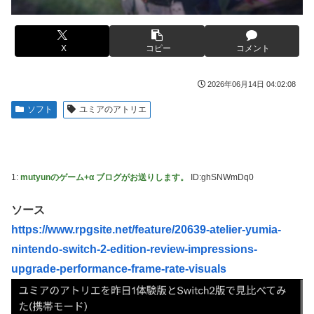
【画像】コスプレイヤーが死ぬ気で痩せた結果ｗｗｗｗ
した。肝臓に転移も見られてステージ4です」
【ROBOT魂】 88,000のミーティアが二次も即完売なの大人
伊勢鈴蘭さん、コカ・コーラ愛を全力アピール！
気すぎる…
X
コピー
コメント
無期懲役、去年の仮釈放わずか４人…もう実質終身刑だった
【デレマス】 紗南「アイドルに似合うポケモン？」
【画像】田中みな実さん、妊娠中とは思えないヒール姿で登
ブラッドボーン全クリしたんだが
2026年06月14日 04:02:08
場してしまう
【画像】田中みな実さん、妊娠中とは思えないヒール姿で登
ソフト
ユミアのアトリエ
【画像】令和最新版のあのちゃん、可愛過ぎてワイらにブッ
場してしまう
刺さりまくりw w w w w w
ワイ手取り15万正社員→副業でウーバーやってるんやが金が
【画像】日焼け口リの締まったお尻っていいよね！ｗｗｗｗ
ない
ｗ
1:
mutyunのゲーム+α ブログがお送りします。
ID:ghSNWmDq0
株式投資、若年男性の自信喪失の原因に-6割超が「人生の敗
熊本･八代港で自衛隊の「病院船」が医療提供開始、診察と
者」自認
薬剤処方…被災者向け大浴場も！
ソース
【緊急】お笑いジャングルポケット斉藤慎二被告に懲役7年
【悲報】コメ農家「高市総理には愛想尽かした」売値は生産
https://www.rpgsite.net/feature/20639-atelier-yumia-
の求刑←これ…
原価の半分以下に…肥料代や燃料代は高騰「今年でやめる」
nintendo-switch-2-edition-review-impressions-
農家も
【ウマ娘】セイちゃんの攻撃力を見よ！！！
upgrade-performance-frame-rate-visuals
【悲報】かつての「快楽天」が微妙になったわけｗｗｗｗｗ
【悲報】人気配信者「はっきり言う、ジャングリア沖縄ほん
とーーーーーーーーにおもんない！！！！」→炎上
【有能】政府「トラックはサービスエリア利用有料化すれば