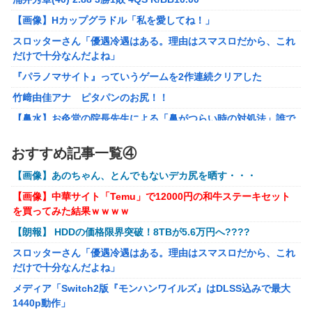
した。肝臓に転移も見られてステージ4です」
【画像】Hカップグラドル「私を愛してね！」
【ROBOT魂】 88,000のミーティアが二次も即完売なの大人
スロッターさん「優遇冷遇はある。理由はスマスロだから、これ
気すぎる…
だけで十分なんだよね」
ブラッドボーン全クリしたんだが
『パラノマサイト』っていうゲームを2作連続クリアした
【ナイトレイン】 舐め腐ったネタビルドで床舐めしまくる
竹﨑由佳アナ ピタパンのお尻！！
「俺って面白いやろ？」みたいな寒い奴
【鼻水】お灸堂の院長先生による「鼻がつらい時の対処法」誰で
【ウルトラQ】 「ナメゴン」とかいうシリーズ初の宇宙怪獣
も簡単にできると話題に
【画像】『金田一少年の事件簿』で好きな死体ランキング１
おすすめ記事一覧④
メディア「Switch2版『モンハンワイルズ』はDLSS込みで最大
位がこちら！
1440p動作」
【画像】あのちゃん、とんでもないデカ尻を晒す・・・
【ウマ娘】夜に食べるアイスおいち！「きーん」ってする
【艦これ】E4とE5はどっちの方が難しい？ E5甲はウイニングラ
【画像】中華サイト「Temu」で12000円の和牛ステーキセット
ち。
ンって聞いたんだけど
を買ってみた結果ｗｗｗｗ
【にじさんじ】本日20時から、ののはとあゆゆでコラボ！
【艦これ】今から提督に着任するなら皆吹雪初期艦なんだろうか
【朗報】 HDDの価格限界突破！8TBが5.6万円へ????
【ライザのアトリエ】キューズQ「ライザ(ライザリン・シュタウ
部屋作りゲーム、確率で出現するイカを見るとクラッシュす
スロッターさん「優遇冷遇はある。理由はスマスロだから、これ
ト)ウェディングStyle」フィギュア【予約開始】
る不具合が発生
だけで十分なんだよね」
【〈物語〉シリーズ】セガ「忍野忍」「斧乃木余接」プライズフ
メディア「Switch2版『モンハンワイルズ』はDLSS込みで最大
ィギュア【彩色原型公開】
1440p動作」