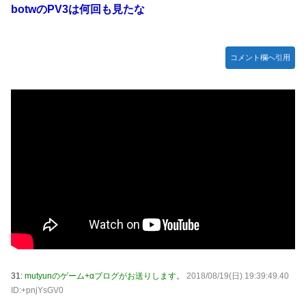
botwのPV3は何回も見たな
コメント欄へ引用
31:
mutyunのゲーム+αブログがお送りします。
2018/08/19(日) 19:39:49.40
ID:+pnjYsGV0