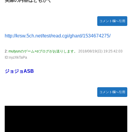
実際の内容はともかく
海外「日本なんて行くんじゃなかった…」 日本を知ってし
【試合実況】西武２軍スタメン 先発:杉山遙希（2026.8.9）
まったディズニー信者、帰国後『本家』に失望する事態に
芸能人 「車の任意保険は強制にしろ、保険にも入れないヤ
【艦これ】ひみつの通り道 他
ツは運転すんな！法律を改正しろ！！」
コメント欄へ引用
LIAR GAME -ライアーゲーム- 第17話 感想：秋山さんの逆
【J2第1節 鳥栖×甲府】鳥栖が好相性の甲府に2-0快勝で5年
転の策がバレちゃった！
http://krsw.5ch.net/test/read.cgi/ghard/1534674275/
ぶり開幕白星！田中雄大は古巣に恩返しPK弾
【画像】エチビデ女優さん、番組の企画でハッスルしすぎて
しまうｗｗｗｗｗｗ
2:
mutyunのゲーム+αブログがお送りします。
2018/08/19(日) 19:25:42.03
ID:nyzXkTaPa
【ウマ娘】わたしの全力受け止めて♡ ←「またへんないき
ものがふえてる…」
ジョジョASB
【悲報】人気プロゲーマーと結婚したグラドル、息子の「自
閉スペクトラム症」診断にショックで泣く
海外「全部日本の真似だったのか…」 日本の普通のテレビ
コメント欄へ引用
番組が最新SNSの数十年先を行っていたと話題に
【ウマ娘】ジェンティル「そろそろ狩るわ...♥」
【エ●漫画】乱交物のエ●漫画←これｗｗｗ
【競馬】あの武ルメ痛バッグのファンさん、二人とツーショ