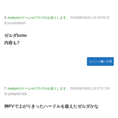
った後ももやもやしてる
乃木坂ど新規の5期オタさんってもしかして、賀喜遥香のイ
ンスタフォロワー初動が大して伸びないと思ってませんでし
4:
mutyunのゲーム+αブログがお送りします。
2018/08/19(日) 19:26:59.22
た？24h16.3万でぶっちぎりですよ笑
ID:eUs6yNbX0
焦げだらけの業務用鉄板が水と蒸気で鏡のようにピカピカに
「味が全部流れていく！」【海外の反応】
ゼルダbotw
内容も?
YAC卒業の日
【画像あり】ロピアのパワー全開おにぎり「444円」がコチ
ラｗｗｗｗｗ
コメント欄へ引用
【NMB48】坂下真心期待できそう
賀喜遥香 ｢さくちゃんはちいかわ｣ 遠藤さくら ｢かっきーは
ハチワレ｣【乃木坂46】
7:
mutyunのゲーム+αブログがお送りします。
2018/08/19(日) 19:27:57.93
ID:p6Wp9EOD0
神PVで上がりきったハードルを超えたゼルダかな