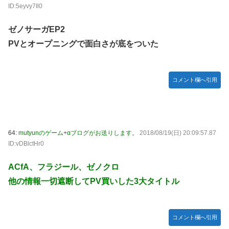
ID:5eyvy7Il0
ゼノサーガEP2
PVとオープニングで面白さが底をついた
コメント欄へ引用
64:
mutyunのゲーム+αブログがお送りします。
2018/08/19(日) 20:09:57.87
ID:vDBlctHr0
ACfA、フラジール、ゼノクロ
他の情報一切遮断してPV買いした3大タイトル
コメント欄へ引用