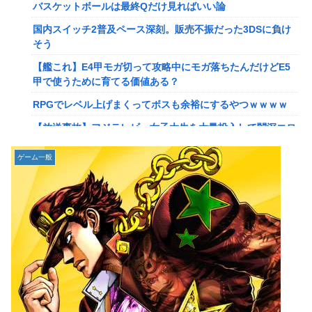
【画像】このLINEでなんで女が怒ってるのか分かんない奴
バスケットボールは最終Qだけ見ればいい論
はモテない奴確定らしい←お前らは勿論わかるよ
国内スイッチ2普及ペース深刻。販売不振だった3DSに負け
な？？？？？？？
そう
【動画】高校生さん、文化祭でコーヒーカップを作って大盛
【艦これ】E4甲モガ切って攻略中にモガ落ちたんだけどE5
りあがり←なんかどっかで見たことあると話題に
甲で使うために育てる価値ある？
【NGS】LG5「レアレンス」シリーズが強すぎると話題に
RPGでレベル上げまくってボスも余裕にするやつｗｗｗｗ
【アプグレも約束】
【放送事故】フジテレビ、女子大生を大量投入して闇深エロ
【ｗ】長年育てやっと蕾がつき楽しみにしてたら動物の死肉
番組ｗｗｗｗ
に擬態（外観・腐肉臭）する花が！
ゲーム一般
【悲報】坂口杏里を家に住ませてあげた結果ｗｗｗｗ
『ゼルダの伝説』ゼルダ姫とリンクって毎回結ばれずに別の
相手と子孫を残してるって本当…？
【悲報】女性配信者「アスペの検査してみた…みんなこれわ
かるの？」
韓国人「英メディアや海外各社も一斉に韓国サッカー協会を
巡る過去の不祥事を報道！」→「国際的な信用失墜の危
【画像】20年前のAV、キチガイすぎるwwwwww
機‥」
【画像】女さん、ミニ過ぎる浴衣を着た写真を投稿して叩か
【画像】廃墟化したレンタルビデオ屋、そのまま時が止まっ
れるｗｗｗｗ
てしまっていると話題にｗｗｗｗ
【朗報】菅直人元総理、再評価されるｗｗｗｗｗｗｗｗｗｗ
【悲報】女性配信者「アスペの検査してみた…みんなこれわ
ｗｗｗｗｗｗｗｗ
かるの？」