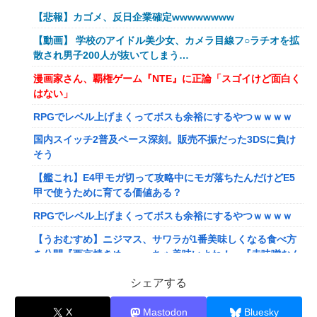
【悲報】カゴメ、反日企業確定wwwwwwww
【動画】 学校のアイドル美少女、カメラ目線フ○ラチオを拡
散され男子200人が抜いてしまう…
漫画家さん、覇権ゲーム『NTE』に正論「スゴイけど面白く
はない」
RPGでレベル上げまくってボスも余裕にするやつｗｗｗｗ
国内スイッチ2普及ペース深刻。販売不振だった3DSに負け
そう
【艦これ】E4甲モガ切って攻略中にモガ落ちたんだけどE5
甲で使うために育てる価値ある？
RPGでレベル上げまくってボスも余裕にするやつｗｗｗｗ
【うおむすめ】ニジマス、サワラが1番美味しくなる食べ方
を公開『西京焼きめっっっちゃ美味いよね！』『赤味噌なん
ですね』
シェアする
【ななし】ねるちゃん「おじさんたち～！もりもり食べて元
気だすのよ～」
X
Mastodon
Bluesky