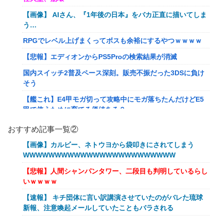
【画像】 AIさん、『1年後の日本』をバカ正直に描いてしま
う…
RPGでレベル上げまくってボスも余裕にするやつｗｗｗｗ
【悲報】エディオンからPS5Proの検索結果が消滅
国内スイッチ2普及ペース深刻。販売不振だった3DSに負け
そう
【艦これ】E4甲モガ切って攻略中にモガ落ちたんだけどE5
甲で使うために育てる価値ある？
RPGでレベル上げまくってボスも余裕にするやつｗｗｗｗ
おすすめ記事一覧②
【艦これ】でもイベントのたびに思うんだ 空母機動部隊っ
【画像】カルビー、ネトウヨから袋叩きにされてしまう
てクソだわ！
WWWWWWWWWWWWWWWWWWWWWWWW
【衝撃】葬儀屋「火葬プランはどうなさいますか？」ワイ喪
【悲報】人間シャンパンタワー、二段目も判明しているらし
主「直葬で(即答)」→結果ァw w w w w w w w w w
いｗｗｗｗ
イーロン・マスク「中国のロボットはデタラメで遠隔操作し
【速報】 キチ団体に言い訳講演させていたのがバレた琉球
てるだけ」
新報、注意喚起メールしていたこともバラされる