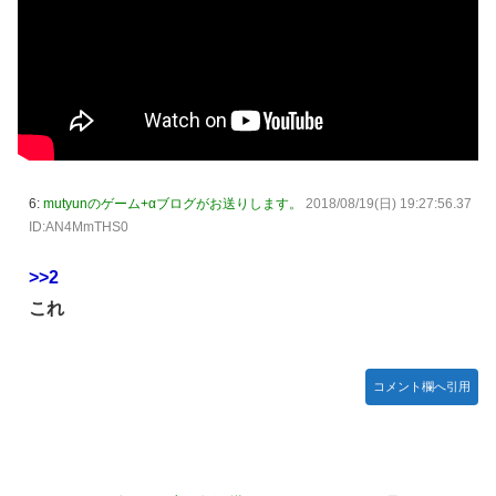
ット！
【学マス】AIライザに対抗して学マスもAIアイドルを出そう
昭和戦隊のロボデザイン、配信で追って見ると…
【デレマス】 仮面ライダーバロンＰ第２話「蒼翼の乙女」
タトゥー彫り師さん「刺青入れてる奴は全員バカです」→30
万再生ｗｗｗｗｗｗ
6:
mutyunのゲーム+αブログがお送りします。
2018/08/19(日) 19:27:56.37
【悲報】「美人すぎる県警本部長」失職ｗｗｗｗｗｗｗｗｗ
ID:AN4MmTHS0
本屋に現れた異臭＆浮浪者風の男、ペタンコのボストンバッ
グをパンパンにして無会計で退店！Gメンに確保され「なん
>>2
で？」と本気で困惑ｗｗｗ
これ
【動画】これはお見事。中国重慶市で珍しい事故が撮影され
る。
【画像】 キャミイの18万円の最新フィギュア、ガチで作り
コメント欄へ引用
込みがエグすぎる
私の彼に裏表がなさすぎる 第3話
【悲報】 めっちゃカメレオンさん、早速パクリゲーが任天