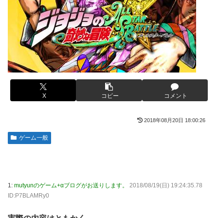
【画像】このLINEでなんで女が怒ってるのか分かんない奴
【画像】ハンターハンターさん、ガチで最強の新能力を登場
はモテない奴確定らしい←お前らは勿論わかるよ
させてしまうｗｗｗｗｗｗｗ
な？？？？？？？
【画像】週刊少年マガジン、限界突破
海外「日本は戦勝国なんだよ」 戦後の日本人の特別な生き
様に各国から称賛の声
「テイルズオブシンフォニア リマスター」発売日が2/16に
決定！最新の「発売日告知トレーラー」も公開！
【悲報画像】イキリたい年頃の中学生さん、和彫を入れて人
生終了へ←これw w w w w w
やる夫のダンジョン運営記189-雑談所ネタ 第123話「なぜな
にキャス狐さん・世界改変」
実際『ゼルダ 時オカ』→『風タク』の時の空気感を知りた
X
コピー
コメント
い
実際『ゼルダ 時オカ』→『風タク』の時の空気感を知りた
い
2018年08月20日 18:00:26
【画像】サンモニの女子アナさん、日曜の朝から素材を提供
してしまう
【悲報】女さん、歩行者を轢いた挙句、道路に倒れてどえら
ゲーム一般
いことになってしまうw w w w w w w
【画像】スト6に彗星の如く現れたフィリピン人キャラが可
愛すぎると話題に！
海外「日本人はなんて気高いんだ！」 英高級紙も驚愕した
極限の中の日本人の姿に世界が衝撃
【動画】タイのティパンコーン王子が日本人女性とデート
か？
1:
mutyunのゲーム+αブログがお送りします。
2018/08/19(日) 19:24:35.78
【画像】このLINEでなんで女が怒ってるのか分かんない奴
ID:P7BLAMRy0
はモテない奴確定らしい←お前らは勿論わかるよ
【悲報】『メイドインアビス』主題歌にVTuber起用→また
な？？？？？？？
炎上 もう何回目だよ…