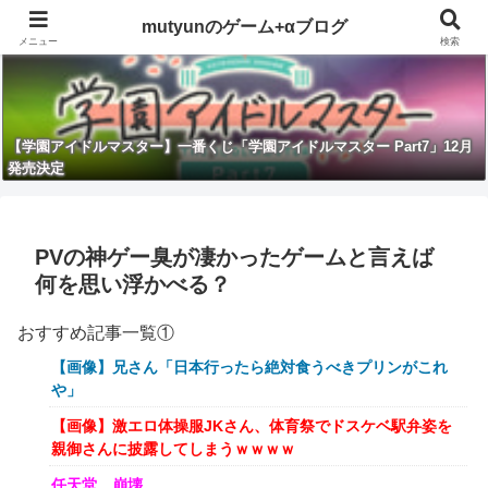
mutyunのゲーム+αブログ
メニュー
検索
【学園アイドルマスター】一番くじ「学園アイドルマスター Part7」12月
発売決定
PVの神ゲー臭が凄かったゲームと言えば
何を思い浮かべる？
おすすめ記事一覧①
【画像】兄さん「日本行ったら絶対食うべきプリンがこれ
や」
【画像】激エロ体操服JKさん、体育祭でドスケベ駅弁姿を
親御さんに披露してしまうｗｗｗｗ
任天堂、崩壊