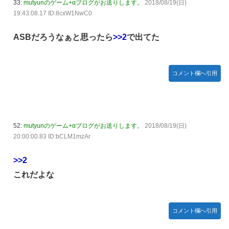
33:
mutyunのゲーム+αブログがお送りします。
2018/08/19(日)
堂ストアに登場してしまう……
19:43:08.17 ID:8cxW1NwC0
やる夫のダンジョン運営記183-雑談所ネタ118 懺悔小ネタ
「創刻のファイアホイール」+埋めネタ「ファイアホイール
ASBだろうなぁと思ったら
>>2
で出てた
TCG・その後」
【にじさんじ】委員長、Claude Codeまで手出してるん
か…『もう何でも作れそうやな』
コメント欄へ引用
やる夫「催眠アプリを手に入れたんだけど……これ必要だっ
た？」 第29話
【悲報】エルデンリング始めたけど難しい
52:
mutyunのゲーム+αブログがお送りします。
2018/08/19(日)
モバＰ「アイドルにセクハラをします」
20:00:00.83 ID:bCLM1mzAr
【画像】漫画・アニメの「武人系敵幹部」に付きまといがち
な疑問ｗｗｗｗ
>>2
これだよな
おでこ封印！中村アン、“前髪あり”の新ヘアスタイルに「新
鮮でたまらん」の声【画像】
BYDの軽EV「ラッコ」受注が700台超 7月販売は125台
コメント欄へ引用
【種運命】ネオが結局よく分からないまま新しい映画が終わ