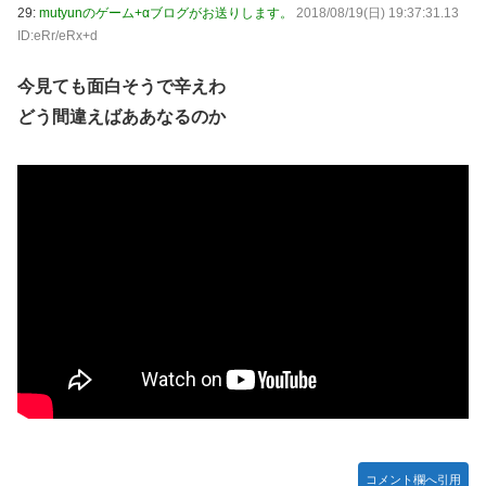
29:
mutyunのゲーム+αブログがお送りします。
2018/08/19(日) 19:37:31.13
ID:eRr/eRx+d
今見ても面白そうで辛えわ
どう間違えばああなるのか
コメント欄へ引用