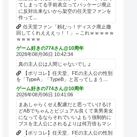
てしまってる手前表立ってパッケージ廃止
に反対出来ないから架空の任天堂ファンを
作って...
任天堂ファン「頼むっ！ディスク廃止撤
回してくれえええっ！！」←これｗｗｗｗｗ
ｗｗｗｗｗ
ゲーム好きの774さん@10周年
2026年08月06日 10:42:34
真の主人公は人間じゃないでしょ
【ポリコレ】任天堂、FEの主人公の性別
を「TypeA」「TypeB」と言ってしまう…
ゲーム好きの774さん@10周年
2026年08月06日 10:41:06
まあしゃらくせえ配慮だと思っていけるけ
どABでちゃんとビジュアル良くて美男美女
になってるならそれでいいよもう強制的に
ブスを主人公にされるよりは何万倍もマシ
【ポリコレ】任天堂、FEの主人公の性別