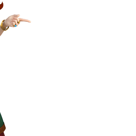
wwww
んが逮捕される 逮捕の数日前に釈放されたばかりなのに即再犯
い人物との打ち合わせを自白していた
くる
写真撮られて会社クビになった
んてデマ！50分いたぞ😡」 →しかし事実上の視察は数分で正解
、坂本スラーと総力戦に突入！！！
備)」「ジェスタ (シェザール隊仕様 B&C班装備)」【11時予約開
3-2ってサブの穴が空いてないダイハツ駆逐並べて 高速＋とかして