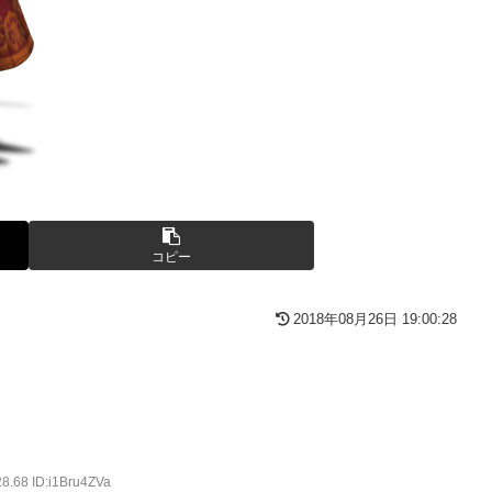
Bang!!MV」公開！さらに「体験版」の配信が決定！
号を全滅出来るという事実・・・
…
コピー
2018年08月26日 19:00:28
どまだ越えたゲーム出てない
がsteamからの入金を拒否→金が入ってなくても売上金額分の納税
28.68 ID:i1Bru4ZVa
イブ！蓮ノ空】