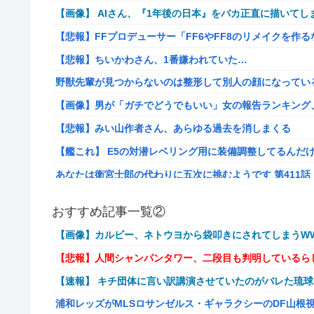
【画像】 AIさん、『1年後の日本』をバカ正直に描いてし
【悲報】FFプロデューサー「FF6やFF8のリメイクを作
【悲報】ちいかわさん、1番嫌われていた…
野獣先輩が見つからないのは整形して別人の顔になってい
【画像】男が「ガチでどうでもいい」女の報告ランキング、圧倒的
【悲報】みい山作者さん、あらゆる過去を消しまくる
【艦これ】 E5の対潜レベリング用に装備調整してるんだ
あなたは衛宮士郎の代わりに五次に挑むようです 第411話
【悲報】バンダイ、とんでもないガシャポンを1500円で
おすすめ記事一覧②
海外「世界で日本を死守するぞ！」 日本の消防署を訪れ
【画像】カルビー、ネトウヨから袋叩きにされてしまうWW
【悲報】若者「転勤とか無理」→企業、ついに制度を変え
【悲報】人間シャンパンタワー、二段目も判明しているら
病気でウィッグと知った途端、女性社員を無視＆最低の性
【速報】 キチ団体に言い訳講演させていたのがバレた琉
給の地獄を見ることにｗｗ←人として最低限の倫理観すら
浦和レッズがMLSロサンゼルス・ギャラクシーのDF山根
通学電車でイキリオタク3人組にイヤホン抜かれて「違法サイ