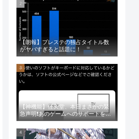
【朗報】プレステの独占タイトル数
がヤバすぎると話題に！
【神機能】任天堂、本日まさかの緊
急声明❗あのゲームへのサポートを徹
底