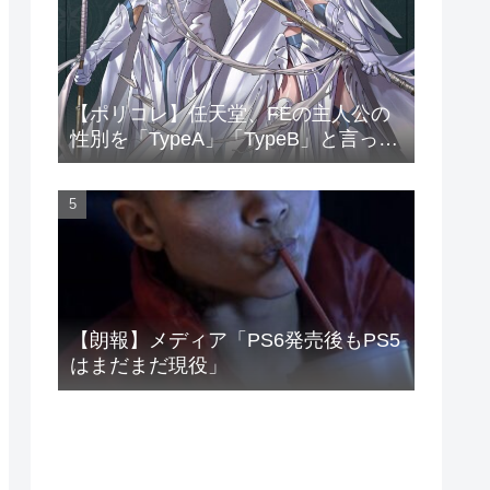
【ポリコレ】任天堂、FEの主人公の
性別を「TypeA」「TypeB」と言って
しまう…
【朗報】メディア「PS6発売後もPS5
はまだまだ現役」