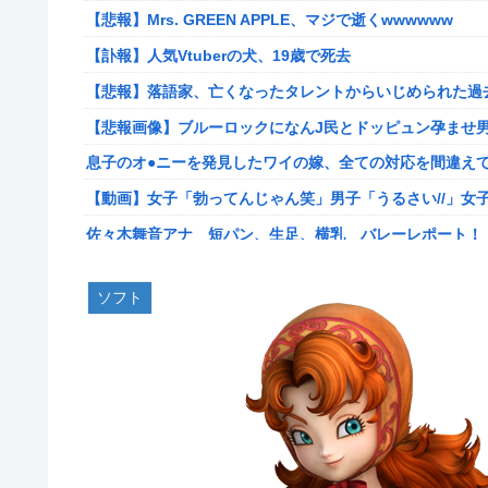
キョドって別車両へ逃走…20代にもなって群れてイキって
【悲報】Mrs. GREEN APPLE、マジで逝くwwwwww
専業主婦の私に毎日暴言電話をかけてくるトメ！声優学校
【訃報】人気Vtuberの犬、19歳で死去
ス声で脅した結果←声優スキルの無駄遣いが最高すぎるｗ
【悲報】落語家、亡くなったタレントからいじめられた過
【悲報】落語家、亡くなったタレントからいじめられた過
【悲報画像】ブルーロックになんJ民とドッピュン孕ませ男
【悲報画像】ブルーロックになんJ民とドッピュン孕ませ男
息子のオ●ニーを発見したワイの嫁、全ての対応を間違え
【画像】人気漫画「サンキューピッチ」6巻の表紙、えち
【動画】女子「勃ってんじゃん笑」男子「うるさい//」女
【世も末】セクシー女優「熊本に300万円寄付」→ (ヽ´ん
佐々木舞音アナ 短パン、生足、横乳 バレーレポート！
海外「世界で日本を死守するぞ！」 日本の消防署を訪れ
割とマジで日本の少子化の原因って何なのか
海外「全部日本の真似だったのか…」 日本の普通のテレビ
ソフト
韓国型イージス搭載の次世代駆逐艦「KDDX」1番艦…203
米国「日本よ、そろそろ利上げしろ」高市政権の経済政策
【画像】フジの新人アナさん、二人とも腋を見せてくれな
「いきなりステーキ」の反対ｗｗｗｗｗｗｗｗｗ
某野党議員が「自分を批判する垢は工作垢だ」と示唆、複
【NGS】ルーサー緊急、新武器、東方コラボ、EXレベル40… 
【画像】宇垣美里さん(35)、バカデカ乳を強調させた最新
【生後1日めから】赤ちゃんと大きな犬の成長記録、愛ら
【衝撃】30代婚活女さん、年収1000万円の人と結婚し
【ウマ娘】セイちゃんの攻撃力を見よ！！！
【艦これ】みんなもう終わってそうだから聞くんだけど E