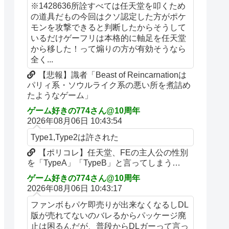
※1428636所詮すべては任天堂を叩くため
の道具だもの今回はクソ認定した方がポケ
モンを攻撃できると判断したからそうして
いるだけゲーフリは本格的に軸足を任天堂
から移した！って煽りの方が有効そうなら
全く...
【悲報】識者「Beast of Reincarnationは
パリィ系・ソウルライク系の悪い所を煮詰め
たようなゲーム」
ゲーム好きの774さん@10周年
2026年08月06日 10:43:54
Type1,Type2は許された
【ポリコレ】任天堂、FEの主人公の性別
を「TypeA」「TypeB」と言ってしまう…
ゲーム好きの774さん@10周年
2026年08月06日 10:43:17
ファンボもパケ即売りが出来なくなるしDL
版が売れてないのバレるからパッケージ廃
止は困るんだが、普段からDLガーって言っ