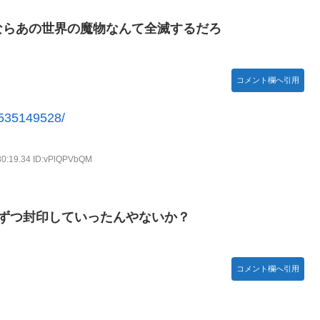
んてデマ！50分いたぞ😡」 →しかし事実上の視察は数分で正解
ならあの世界の魔物なんて全滅するだろ
守備、ガチでヤバ過ぎる…」→「のび太レベルの守備ｗｗ」＝韓国
コメント欄へ引用
18440 ギフト52564 18:15～
/1535149528/
て」 ← これ
.E.W】
30:19.34 ID:vPlQPVbQM
)━━━━!!
ずつ封印していったんやないか？
アニメ調】 Part 3
コメント欄へ引用