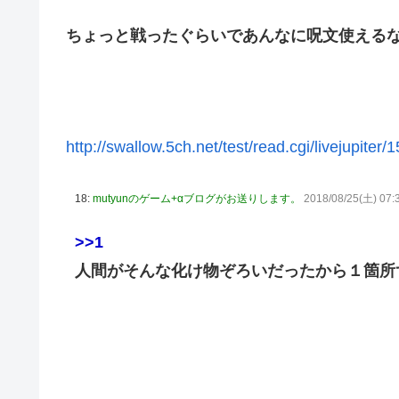
内閣広報官「高市総理が避難所を３分しか視察しなかったな
ちょっと戦ったぐらいであんなに呪文使える
除霊ゲームさん、泣く泣くクソアプデしてしまう
韓国人「本日チームをサヨナラ負けさせたイ・ジョンフの
の反応
【のぎおび】乃木坂のマイナスイオン鈴木佑捺ちゃん 盛りあがり
http://swallow.5ch.net/test/read.cgi/livejupiter
【ハロプロ】事務所「新曲は年1リリース、これで1年頑張っ
【櫻坂46】失踪... 藤吉夏鈴、紹介映像解禁【踊る大捜査線 N
18:
mutyunのゲーム+αブログがお送りします。
2018/08/25(土) 07:
Juice=Juiceさん「TIF2026」で1位獲得ｷﾀ━━━━(ﾟ∀ﾟ
>>1
【速報】BEYOOOOONDS、重大発表のお知らせ
人間がそんな化け物ぞろいだったから１箇所
【AIイラスト】フェラをしている女の子のAIエロ画像まとめ【