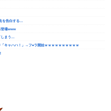
くんな
で培った声色チェンジで間違い電話ループ⇒極道になりすましてド
ｗｗ
去を告白する…
去を告白する…
登場www
登場www
てしまう…
えちすぎて限界突破ｗｗｗｗ
子「キャハハ！」→フ●ラ開始ｗｗｗｗｗｗｗｗｗｗ
`)「汚い金でもありがとう」
！
たちびっ子集団が世界をメロメロに
番組が最新SNSの数十年先を行っていたと話題に
2年竣工と公示！
に圧力ｗ
い
数の一般人アカウントを晒し上げにしてしまい……
8/5はアップデート盛り沢山！？貴様ら何から始める？( •᷄ὤ•᷅ )
の姿wwww
しい動画が話題に
たい！！→勿論お前ら結婚してあげるよな？？？？？？？
3-2ってサブの穴が空いてないダイハツ駆逐並べて 高速＋とかして