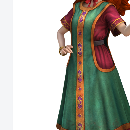
【悲報】サイゼ絵師、アカウント停止に追い込まれるwww
るとアホほど時間かかる？
刈川くるみアナ ノースリーブの巨乳！！
【艦これ】酔って妹に絡むアブルッツィ 他
【艦これ】ジャージ鹿島 他
【艦これ】今回のかわいい大賞は決まった
堀江由衣(49)がまだ誰のものでもないという現実ｗｗｗｗ
パチンコ代を稼ぐ為に白タクやってた82歳のおじいちゃ
【画像】みい山作者、結構ヤバい事態になる。とんでもな
実際のところ中国って日本をどうしたいんやろな？
【ウマ娘】なんだかんだ人はダイワスカーレットに帰って
体調不良で休んでパチンコ通ってたら、数十日単位の証拠
「X-Men ’97」シーズン２ ８話 感想まとめ
内閣広報官「高市総理が避難所を３分しか視察しなかったな
【ウマ娘】ライトオはこういう事言う
「サカモトデイズ」最新話、ついに新旧ORDERが集結し
【ガンプラ再販】 HG「ジェスタ (シェザール隊仕様 A班装
始】
【アイマス】 アイドル達が雑談してるだけ【モバマス】
【朗報】メディア「PS6発売後もPS5はまだまだ現役」
【艦これ】みんなもう終わってそうだから聞くんだけど E
るとアホほど時間かかる？