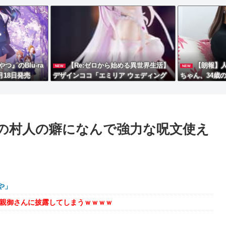
』のBlu-ra
【Re:ゼロから始める異世界生活】
【朗報】
NEW
NEW
月18日発売
デザインココ「エミリア ウェディング
ちゃん、34歳
ドレスVer.」フィギュア【予約開始】
の村人の癖になんで強力な呪文使え
や」
を親御さんに披露してしまうｗｗｗｗ