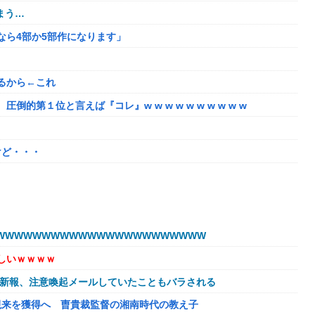
まう…
るなら4部か5部作になります」
るから←これ
第１位と言えば『コレ』w w w w w w w w w w
けど・・・
販売する
たちびっ子集団が世界をメロメロに
WWWWWWWWWWWWWWWWWWWWWW
始める
しいｗｗｗｗ
的暴言を吐く会社男たち！裏で告発した結果、部署解体＆異動で減
球新報、注意喚起メールしていたこともバラされる
欠如してる
視来を獲得へ 曺貴裁監督の湘南時代の教え子
トで見るな！」と絡まれた→「Netflixですが…？」と返したら