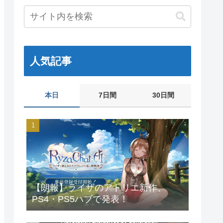
人気記事
本日
7日間
30日間
【朗報】ライザのアトリエ新作、
PS4・PS5ハブで発表！