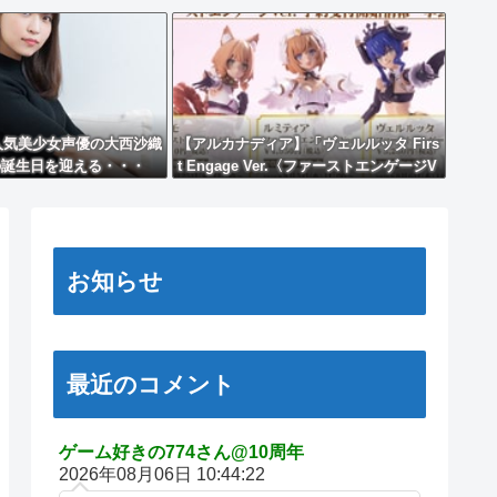
人気美少女声優の大西沙織
【アルカナディア】「ヴェルルッタ Firs
の誕生日を迎える・・・
t Engage Ver.〈ファーストエンゲージV
er.〉」プラモデル【明日予約開始】
お知らせ
最近のコメント
ゲーム好きの774さん@10周年
2026年08月06日 10:44:22