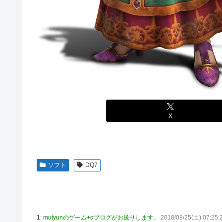
【艦これ】酔って妹に絡むアブルッツィ 他
【艦これ】今回のかわいい大賞は決まった
【艦これ】ジャージ鹿島 他
PS4「アイマススターリットシーズン」最新PV「新曲:夏の
連合のモルモット部隊の部隊長になりました 第42話
【HUNTER×HUNTER】センリツが本気を出せば、BW
【朗報】 任天堂、microSD Expressを普及させてしまう
X
【デレマス】 橘ありす「あなたの瞳には」
ヴィクターはエインフェリアを集めるようです 第75話
お前らが思うバカゲーて何？
ソフト
DQ7
『ゼルダの伝説BotW』が出て10年になろうとしてるけ
成人向けゲーム『ヤリステ メスブター』開発者絶望、銀行
義務あり
1:
mutyunのゲーム+αブログがお送りします。
2018/08/25(土) 07:25:
【画像】泉「セラス！開けてくれ！セラァス!!」【ラブラ