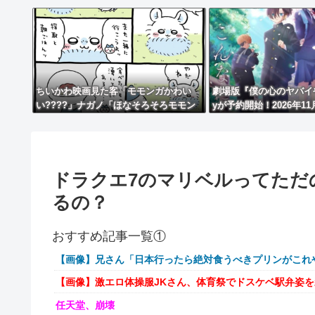
ちいかわ映画見た客「モモンガかわい
劇場版『僕の心のヤバイやつ
い????」ナガノ「ほなそろそろモモン
yが予約開始！2026年11
ガ■すで～」
ドラクエ7のマリベルってただ
るの？
おすすめ記事一覧①
【画像】兄さん「日本行ったら絶対食うべきプリンがこれ
【画像】激エロ体操服JKさん、体育祭でドスケベ駅弁姿
任天堂、崩壊