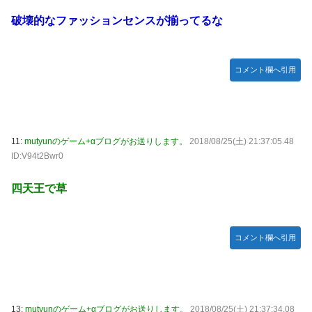
【元NMB48】安部若菜、卒業して早くもお酒解禁
破壊的なファッションセンスが揃ってるな
冨里奈央ちゃん、罰ゲームのセミをずっと気にしてたｗ【乃
木坂46】
モーニング娘。'25『気になるその気の歌』ってガチで名曲
コメント欄へ引用
だと思うんだけど
5期・6期 人気ランキング
冨里奈央ちゃん、おへそ見せガチでエグいって・・・
11:
mutyunのゲーム+αブログがお送りします。
2018/08/25(土) 21:37:05.48
ID:V94t2Bwr0
四天王で草
コメント欄へ引用
13:
mutyunのゲーム+αブログがお送りします。
2018/08/25(土) 21:37:34.08