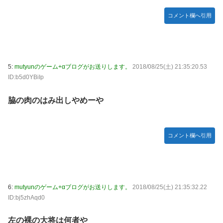
「おはよう」にブチギレｗｗｗ
コメント欄へ引用
【〈物語〉シリーズ】セガ「忍野忍」「斧乃木余接」
New!
プライズフィギュア【彩色原型公開】
【画像】令和最新版のあのちゃん、可愛過ぎてワイら
New!
にブッ刺さりまくりw w w w w w
5:
mutyunのゲーム+αブログがお送りします。
2018/08/25(土) 21:35:20.53
ID:b5d0YBiIp
【ナイトレイン】 舐め腐ったネタビルドで床舐めし
New!
まくる「俺って面白いやろ？」みたいな寒い奴
脇の肉のはみ出しやめーや
連合のモルモット部隊の部隊長になりました 第45話
New!
【ウルトラQ】 「ナメゴン」とかいうシリーズ初の宇
New!
宙怪獣
コメント欄へ引用
【デレマス】 橘ありす「あなたの瞳には」
New!
【艦これ】 募：ヴィスビィの触媒
やるやらでっきーのクラス転移ダンジョンサバイバル・闇鍋
6:
mutyunのゲーム+αブログがお送りします。
2018/08/25(土) 21:35:32.22
あんこ仕立て 第45話
ID:bj5zhAqd0
【画像】『金田一少年の事件簿』で好きな死体ランキング１
位がこちら！
左の裸の大将は何者や