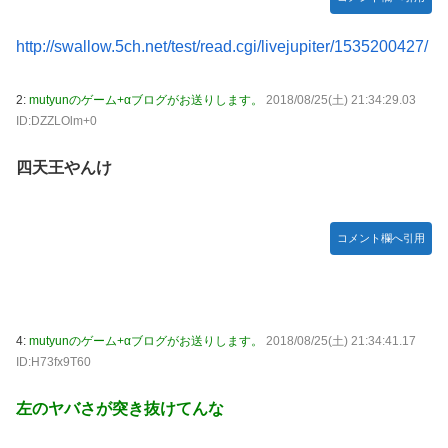
ｗｗｗ
縄ほんとーーーーーーーーにおもんない！！！！」→炎上
【有能】政府「トラックはサービスエリア利用有料化すれば
海外「全部日本の真似だったのか…」 日本の普通の
http://swallow.5ch.net/test/read.cgi/livejupiter/1535200427/
New!
サボらず走るし流問題解決じゃね？」
テレビ番組が最新SNSの数十年先を行っていたと話題に
ジャグラーやってる奴ってヤバいの多すぎじゃね？？？
【艦これ】これがラ級ちゃんの水着modeか・・・！
2:
mutyunのゲーム+αブログがお送りします。
2018/08/25(土) 21:34:29.03
New!
ID:DZZLOlm+0
今季もタイトル獲得を目指すFC町田ゼルビア黒田剛監督が
ぐらんぶる Season 3 第5話 感想：耕平がタレントの
New!
抱負を語る
替え玉に！奇行にはちゃんと意味があった！
四天王やんけ
竹﨑由佳アナ ピタパンのお尻！！
New!
【ウマ娘】セイちゃんの攻撃力を見よ！！！
New!
コメント欄へ引用
【画像】島田フミカネ先生、ひたすらエッチな絵を上
New!
げ続ける存在になってしまう
【ウマ娘】（悲報）ナイスネイチャ、討ち取られる
New!
【画像あり】ワイ、今更SSSS.GRIDMANを観賞する
New!
4:
mutyunのゲーム+αブログがお送りします。
2018/08/25(土) 21:34:41.17
も面白過ぎて今まで観てなかったを後悔する…
ID:H73fx9T60
【バンダイ】「食玩」「プライズ」「ガシャポン」
New!
左のヤバさが突き抜けてんな
2026年8月発売商品【発売スケジュール】
【悲報】AV女優さん、キモオタチー牛弱男どもの
New!