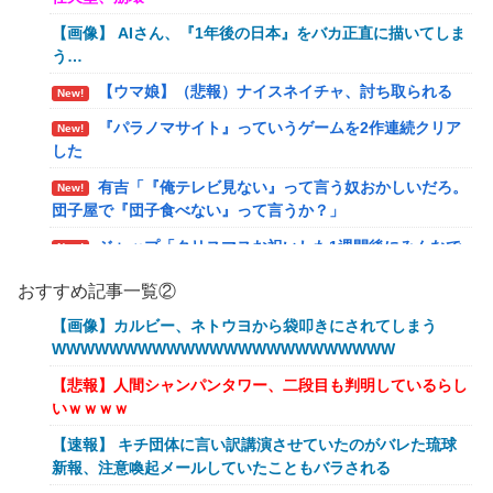
【画像】 AIさん、『1年後の日本』をバカ正直に描いてしま
う…
【ウマ娘】（悲報）ナイスネイチャ、討ち取られる
New!
『パラノマサイト』っていうゲームを2作連続クリア
New!
した
有吉「『俺テレビ見ない』って言う奴おかしいだろ。
New!
団子屋で『団子食べない』って言うか？」
ジャップ「クリスマスお祝いした1週間後にみんなで
New!
神社行きます」←これ
おすすめ記事一覧②
【画像】令和最新版のあのちゃん、可愛過ぎてワイら
New!
【画像】カルビー、ネトウヨから袋叩きにされてしまう
にブッ刺さりまくりw w w w w w
WWWWWWWWWWWWWWWWWWWWWWWW
オワコン扱いされていたデジモンさん、令和に全盛期
New!
【悲報】人間シャンパンタワー、二段目も判明しているらし
を超える利益を生み出していた
いｗｗｗｗ
【爆笑ｗ】バッグひったくりを試みた男、バイクを盗
New!
【速報】 キチ団体に言い訳講演させていたのがバレた琉球
られる！
新報、注意喚起メールしていたこともバラされる
【動画】新型のさすまた、限界突破www
New!