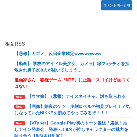
コメント欄へ引用
相互RSS
【悲報】カゴメ、反日企業確定wwwwwwww
【動画】 学校のアイドル美少女、カメラ目線フ○ラチオを拡
散され男子200人が抜いてしまう…
漫画家さん、覇権ゲーム『NTE』に正論「スゴイけど面白く
はない」
【ウマ娘】（悲報）ナイスネイチャ、討ち取られる
New!
【画像】除夜のケツ：夕刻ロベルの初見プレイ！？気
New!
になっていたNIKKEを初めてやってみるぞ！！！
【VTuber】Google Play初のトーク番組「選抜！推
New!
しナイン発表会」発表へ！8名が推しキャラクターの魅力を
語り合う【8/6(木)18:00】