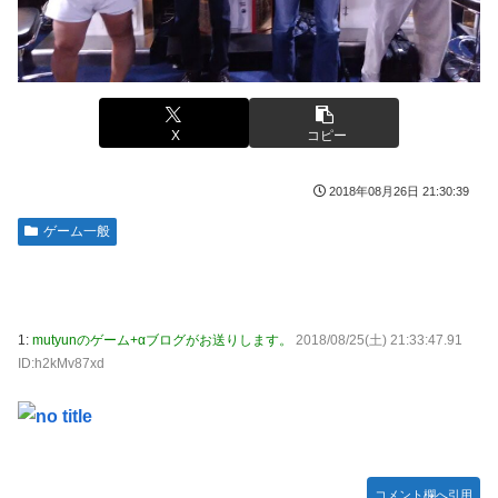
【悲報】有名漫画家、がんを公表「大腸癌になってし
New!
【画像】コスプレイヤーが死ぬ気で痩せた結果ｗｗｗ
New!
まいました。肝臓に転移も見られてステージ4です」
ｗ
伊勢鈴蘭さん、コカ・コーラ愛を全力アピール！
New!
【ROBOT魂】 88,000のミーティアが二次も即完売な
New!
無期懲役、去年の仮釈放わずか４人…もう実質終身刑
の大人気すぎる…
New!
だった
X
コピー
【デレマス】 紗南「アイドルに似合うポケモン？」
New!
【画像】田中みな実さん、妊娠中とは思えないヒール
New!
ブラッドボーン全クリしたんだが
New!
姿で登場してしまう
2018年08月26日 21:30:39
【画像】田中みな実さん、妊娠中とは思えないヒール
New!
【画像】令和最新版のあのちゃん、可愛過ぎてワイら
New!
ゲーム一般
姿で登場してしまう
にブッ刺さりまくりw w w w w w
ワイ手取り15万正社員→副業でウーバーやってるんや
New!
【画像】日焼け口リの締まったお尻っていいよね！ｗ
New!
が金がない
ｗｗｗｗ
株式投資、若年男性の自信喪失の原因に-6割超が「人
New!
熊本･八代港で自衛隊の「病院船」が医療提供開始、
1:
mutyunのゲーム+αブログがお送りします。
2018/08/25(土) 21:33:47.91
New!
生の敗者」自認
診察と薬剤処方…被災者向け大浴場も！
ID:h2kMv87xd
【緊急】お笑いジャングルポケット斉藤慎二被告に懲
New!
【悲報】コメ農家「高市総理には愛想尽かした」売値
New!
役7年の求刑←これ…
は生産原価の半分以下に…肥料代や燃料代は高騰「今年でや
める」農家も
【ウマ娘】セイちゃんの攻撃力を見よ！！！
New!
【悲報】かつての「快楽天」が微妙になったわけｗｗ
New!
【悲報】人気配信者「はっきり言う、ジャングリア沖
New!
コメント欄へ引用