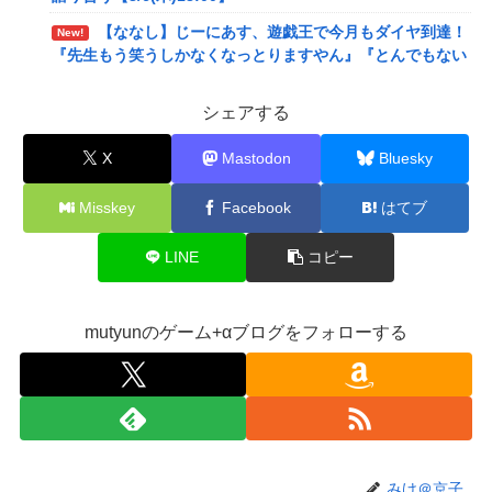
【ななし】じーにあす、遊戯王で今月もダイヤ到達！
New!
『先生もう笑うしかなくなっとりますやん』『とんでもない
バケモンを産み出してしまった』
シェアする
メディア「Switch2版『モンハンワイルズ』はDLSS
New!
込みで最大1440p動作」
X
Mastodon
Bluesky
【艦これ】E4とE5はどっちの方が難しい？ E5甲はウ
New!
イニングランって聞いたんだけど
Misskey
Facebook
はてブ
【艦これ】今から提督に着任するなら皆吹雪初期艦な
New!
んだろうか
LINE
コピー
【悲報】映画館の客、ほぼバイオテロレベルのやらか
New!
しで観客が避難する事態にｗｗｗｗ
mutyunのゲーム+αブログをフォローする
【悲報】風俗嬢やってる女の末路ｗｗｗｗｗｗｗｗｗ
New!
ｗｗ
【警告】社会人「スムージーにキウイ皮ごと入れよ。
New!
これ美容にいいんだよね〜」→ 結果…
【画像】コスプレイヤーが死ぬ気で痩せた結果ｗｗｗ
New!
みけ＠京子
ｗ