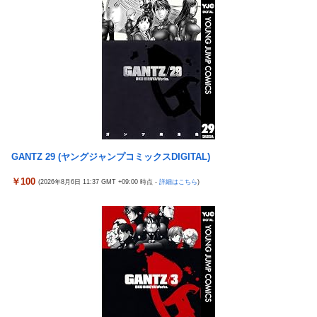
影山優佳、赤ランジェリー×網タイツがスケベ過ぎる！只の痴女
4号機ジジイ「どんなノーマルタイプでも下皿はガッチガ
New!
だろ・・・
チがデフォ」←マジで無駄な事やってるよな
【有能】政府「トラックはサービスエリア利用有料化すればサボ
【画像】田中みな実さん、妊娠中とは思えないヒール姿で
New!
らず走るし流問題解決じゃね？」
登場してしまう
母と一緒の時に、明らかに足に障害がある方が歩いていた。母
ワイ手取り15万正社員→副業でウーバーやってるんやが金
New!
「なんであんな歩き方なの？ふざけてるの？」
がない
伊勢鈴蘭さん、コカ・コーラ愛を全力アピール！
株式投資、若年男性の自信喪失の原因に-6割超が「人生の
New!
今季もタイトル獲得を目指すFC町田ゼルビア黒田剛監督が抱負を
敗者」自認
語る
韓国警察、大韓サッカー協会を家宅捜索 代表監督選考巡り
GANTZ 29 (ヤングジャンプコミックスDIGITAL)
New!
富士登山ツアー中に64歳男性死亡 8合目付近で意識失う
パヨク「アジア人民、中国人民と連帯して戦おー！悪政高
New!
￥100
(2026年8月6日 11:37 GMT +09:00 時点 -
詳細はこちら
)
細井くんの彼女、寝取らせOKだってよ3
市を打倒するぞー！」
【ポケモンGO】「色違い000個体」とかい逆にレアな個体
積水ハウス「地面師に55億円騙し取られた…」ワイ「はえ
New!
ーかわいそう…会社滅茶苦茶やろなぁ」
外国人「2002年W杯は?」韓国サッカーに衝撃的不祥事！W杯予
選でレフリーへの性的接待発覚！海外騒然！【海外の反応】
【悲報】茂木敏充外相、『大炎上』してしま
New!
う！！！！！！！
【ウマ娘】わたしの全力受け止めて♡ ←「またへんないきものが
ふえてる…」
「電車で女性が失神したら無言の男が真横についてきた」
New!
とタレントが主張、虚言疑惑が出ると「その男の垢を発見した」
と追加主張するも……