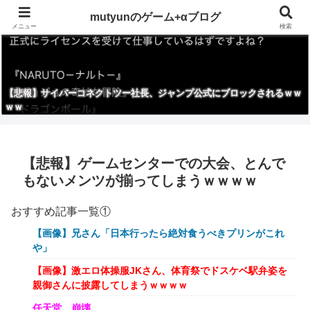
mutyunのゲーム+αブログ
メニュー
検索
【悲報】サイバーコネクトツー社長、ジャンプ公式にブロックされるｗｗ
ｗｗ
【悲報】ゲームセンターでの大会、とんで
もないメンツが揃ってしまうｗｗｗｗ
おすすめ記事一覧①
【画像】兄さん「日本行ったら絶対食うべきプリンがこれ
や」
【画像】激エロ体操服JKさん、体育祭でドスケベ駅弁姿を
親御さんに披露してしまうｗｗｗｗ
任天堂、崩壊