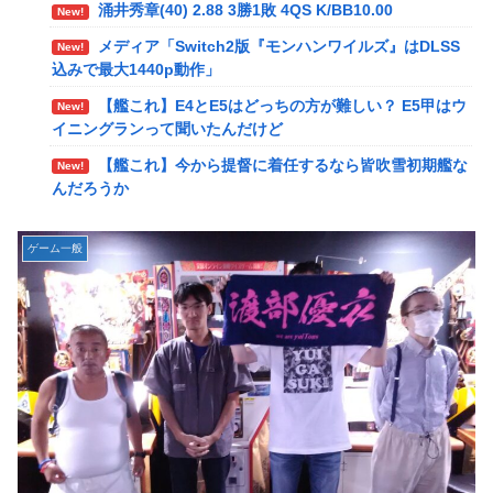
涌井秀章(40) 2.88 3勝1敗 4QS K/BB10.00
New!
メディア「Switch2版『モンハンワイルズ』はDLSS
New!
メディア「Switch2版『モンハンワイルズ』はDLSS
込みで最大1440p動作」
New!
込みで最大1440p動作」
【艦これ】E4とE5はどっちの方が難しい？ E5甲はウ
New!
【艦これ】E4とE5はどっちの方が難しい？ E5甲はウ
イニングランって聞いたんだけど
New!
イニングランって聞いたんだけど
【艦これ】今から提督に着任するなら皆吹雪初期艦な
New!
【艦これ】今から提督に着任するなら皆吹雪初期艦な
んだろうか
New!
んだろうか
【艦これ】バニ黒潮親潮 他
New!
【悲報】Amazon、デザイン改悪か
New!
中西悠理アナ 袖口からインナーチラ見え！！
New!
ゲーム一般
【速報】専門家「イオンモール熊本の爆心地に”こん
New!
【ポケモンGO】リモート交換って 大半が交換レート
New!
なもの”があったんだけど…」
合わせない奴多くね？
【画像】かつて天下を獲っていたYouTuberの現在ｗ
New!
【衝撃】クルタ族虐 殺の犯人、ツェリードニヒで確
New!
ｗｗｗ
定！クロロの演劇のせいで2人も無駄死ににwwww
【速報】熊本イオンモール、爆発の原因は『これ』の
New!
【悲報】ライター「ちいかわが反社とコラボしてた」
New!
可能性
ﾊﾟｼｬｯ
【悲報】コレコレ、月収1億円ｗｗｗそりゃ外出るの
New!
死神のコスプレをして隣のビルの屋上から病院を眺め
New!
にボディガードつけるわ…
ていた男を逮捕ｗｗｗ