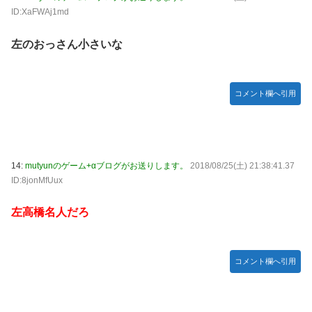
ID:XaFWAj1md
左のおっさん小さいな
コメント欄へ引用
14:
mutyunのゲーム+αブログがお送りします。
2018/08/25(土) 21:38:41.37
ID:8jonMfUux
左高橋名人だろ
コメント欄へ引用