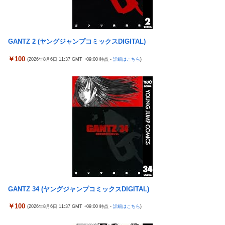
神谷玲子の新台は神ぱち!? #75【「e七つの大罪3」1回転
New!
【画像】コスプレイヤーが死ぬ気で痩せた結果ｗｗｗｗ
New!
で大当たり＝速さが段違い！渾身のRUSHに神谷が挑む！！】
【悲報】福岡の電車、完全にやらかす。構内アナウンスで
New!
【実戦報告】Lストリートファイター6の評判まとめ！ヤレ
New!
ド下ネタを連発するｗｗｗｗｗ
GANTZ 2 (ヤングジャンプコミックスDIGITAL)
る感が微妙！？もう稼働貢献週の予想をするユーザーも！？
【ROBOT魂】 88,000のミーティアが二次も即完売なの大
New!
4号機ジジイ「どんなノーマルタイプでも下皿はガッチガ
￥100
New!
(2026年8月6日 11:37 GMT +09:00 時点 -
詳細はこちら
)
人気すぎる…
チがデフォ」←マジで無駄な事やってるよな
【日向坂46】 かほりん、ありのままの姿・・・【藤嶌果歩
New!
冷笑系パチンカスさん「フルカスは脳死？成人男子がパチ
New!
1st写真集】
ンコの演出に一喜一憂してる方が脳死なんよ」
【パ順位】鷹========猫-公=====檻-/==鴎=========鷲
New!
【バンダイ】「食玩」「プライズ」「ガシャポン」2026年
New!
（2026.8.5）
8月発売商品【発売スケジュール】
【悲報】みのもんたさん、代表作が「クイズミリオネア」
New!
【悲報】AV女優さん、キモオタチー牛弱男どもの「おはよ
New!
しかない
う」にブチギレｗｗｗ
【幽霊否定派、完全論破】幽霊がいないなら午前2時に一
New!
【〈物語〉シリーズ】セガ「忍野忍」「斧乃木余接」プラ
New!
人で墓石を木刀で叩き割れるよな？ｗｗｗｗｗ
イズフィギュア【彩色原型公開】
神谷玲子の新台は神ぱち!? #75【「e七つの大罪3」1回転
New!
三菱自動車、「パジェロ」の中型版・小型版も発売へ
New!
GANTZ 34 (ヤングジャンプコミックスDIGITAL)
で大当たり＝速さが段違い！渾身のRUSHに神谷が挑む！！】
【衝撃】 中国製ルーター20機種にバックドア発見！ ネッ
New!
￥100
【実戦報告】Lストリートファイター6の評判まとめ！ヤレ
(2026年8月6日 11:37 GMT +09:00 時点 -
詳細はこちら
)
New!
トに繋ぐだけで35秒ごとに中国のサーバーと通信
る感が微妙！？もう稼働貢献週の予想をするユーザーも！？