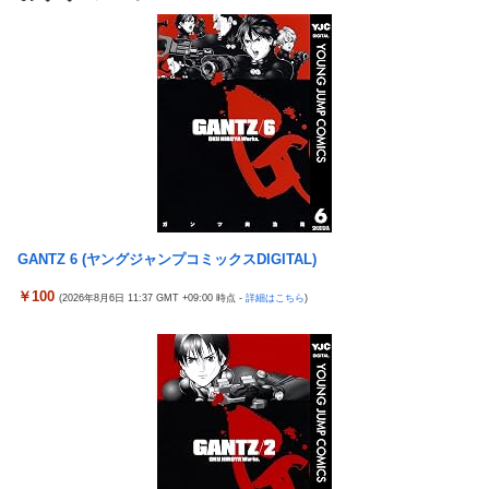
「こんな事になるんやから強制置き配は止めておくべき」
もりだけ投稿など嘘だらけｗｗｗｗｗｗｗｗ
New!
とユーザーがドン引き、UberEatsが導入した強制置き配が起こし
【悲報】桐谷さん「人生かけて7億円貯めたのにガンで死
New!
たのは……
ぬかも。もっと素直に遊べばよかった。」
女さん、ワンピースグッズを大量注文→全キャンセルで逮
New!
れいわ新選組、党名変更を発表 新党名は...
New!
捕ｗｗｗ
精神科に通院してるけど「ヤンキー・ギャル・体育会系・
New!
【日向坂46】 かほりん、ありのままの姿・・・【藤嶌果歩
New!
茶髪や金髪の人」を待合室で一度も見たことない
1st写真集】
ミヤネ屋に出演した左派の社会学者、イオン爆発事故の例
New!
【画像】スト6に彗星の如く現れたフィリピン人キャラが
New!
のテナントに理解を示して……
可愛すぎると話題に！
【草】アル中「水飲みたくない！」 グラス「はい転倒」
New!
周囲の人「おい見ろよ…」「一人で来てんのかな…？ｗ」
New!
GANTZ 6 (ヤングジャンプコミックスDIGITAL)
「こんな事になるんやから強制置き配は止めておくべき」
「腹でけーｗ」一人焼肉ワイ「……ッ…！」
New!
とユーザーがドン引き、UberEatsが導入した強制置き配が起こし
￥100
(2026年8月6日 11:37 GMT +09:00 時点 -
詳細はこちら
)
【衝撃】ワイ、偏差値30台の高校に入学した結果ｗｗｗｗ
New!
たのは……
ｗｗｗｗｗｗ
【衝撃】クルタ族虐 殺の犯人、ツェリードニヒで確定！ク
New!
【悲報】ワンダンス作者「手書きでダンスアニメ描いてみ
New!
ロロの演劇のせいで2人も無駄死ににwwww
ました」←アニメの当てつけにしか見えないと話題に
【悲報】ライター「ちいかわが反社とコラボしてた」ﾊﾟｼｬ
New!
エアギアって再アニメ化したら良さそうじゃない？ ちゃん
New!
ｯ
とエロさとか大暮のセンスを忠実に再現して
死神のコスプレをして隣のビルの屋上から病院を眺めてい
New!
涌井秀章(40) 2.88 3勝1敗 4QS K/BB10.00
New!
た男を逮捕ｗｗｗ