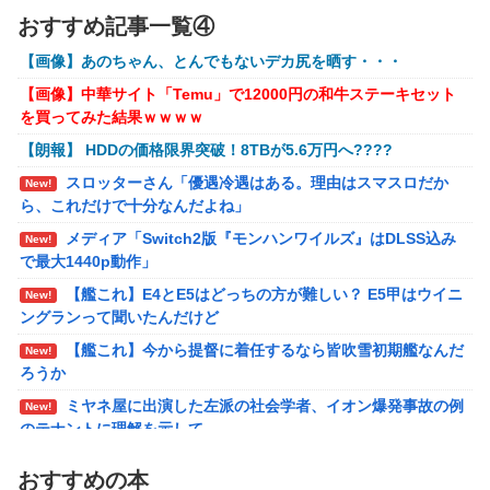
おすすめ記事一覧④
メディア「Switch2版『モンハンワイルズ』はDLSS込み
【ウルトラQ】 「ナメゴン」とかいうシリーズ初の宇
New!
New!
で最大1440p動作」
宙怪獣
【画像】あのちゃん、とんでもないデカ尻を晒す・・・
【艦これ】E4とE5はどっちの方が難しい？ E5甲はウイニ
New!
【画像】『金田一少年の事件簿』で好きな死体ランキング１
【画像】中華サイト「Temu」で12000円の和牛ステーキセット
ングランって聞いたんだけど
位がこちら！
を買ってみた結果ｗｗｗｗ
【艦これ】今から提督に着任するなら皆吹雪初期艦なんだ
New!
【ウマ娘】夜に食べるアイスおいち！「きーん」ってする
【朗報】 HDDの価格限界突破！8TBが5.6万円へ????
ろうか
ち。
スロッターさん「優遇冷遇はある。理由はスマスロだか
New!
【ライザのアトリエ】キューズQ「ライザ(ライザリン・シ
New!
【にじさんじ】本日20時から、ののはとあゆゆでコラボ！
ら、これだけで十分なんだよね」
ュタウト)ウェディングStyle」フィギュア【予約開始】
メディア「Switch2版『モンハンワイルズ』はDLSS込み
部屋作りゲーム、確率で出現するイカを見るとクラッシュす
New!
【〈物語〉シリーズ】セガ「忍野忍」「斧乃木余接」プラ
New!
で最大1440p動作」
る不具合が発生
イズフィギュア【彩色原型公開】
【艦これ】E4とE5はどっちの方が難しい？ E5甲はウイニ
New!
【バンダイ】「食玩」「プライズ」「ガシャポン」2026年
New!
ングランって聞いたんだけど
8月発売商品【発売スケジュール】
【艦これ】今から提督に着任するなら皆吹雪初期艦なんだ
New!
結婚相談所職員さん、子なし女にド正論を述べてしまう…
New!
ろうか
週間少年ジャンプのグッズ(43億円分)を注文してキャンセ
New!
ミヤネ屋に出演した左派の社会学者、イオン爆発事故の例
New!
ルした32歳女が逮捕
のテナントに理解を示して……
今年3月のベントレーひき逃げ事件で逮捕された男、韓国
New!
【草】アル中「水飲みたくない！」 グラス「はい転倒」
New!
籍だった模様…自称インフルエンサー→実際はフェラーリの見積
おすすめの本