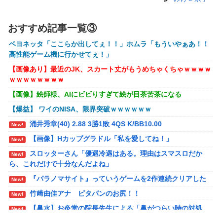
【衝撃】クルタ族虐 殺の犯人、ツェリードニヒで確
New!
定！クロロの演劇のせいで2人も無駄死ににwwww
おすすめ記事一覧③
オコエ瑠偉、メキシコに渡って2球団を即クビ→SNS
New!
ベヨネッタ「ここらか出してぇ！！」ホムラ「もういやぁあ！！
更新が3ヶ月間止まって消息不明に
高性能ゲーム機に行かせてぇ！」
町の弁当屋「申し訳ないが消費税1%になったらその
【画像あり】最近のJK、スカート丈がもうめちゃくちゃｗｗｗｗ
New!
分商品代を値上げするわ」
ｗｗｗｗｗｗｗｗ
【画像】絵師様、AIにビビりすぎて絵が目茶苦茶になる
パパ活不倫を暴露された大物芸人さん(63)、晒された
New!
LINEが面白すぎるｗｗｗｗｗｗｗｗｗ(画像ｱﾘ)
【爆益】 ワイのNISA、限界突破ｗｗｗｗｗｗ
【悲報】黒人、卑怯すぎて炎上するｗｗｗｗ
New!
涌井秀章(40) 2.88 3勝1敗 4QS K/BB10.00
New!
【悲報】有名漫画家、がんを公表「大腸癌になってし
【画像】Hカップグラドル「私を愛してね！」
New!
New!
まいました。肝臓に転移も見られてステージ4です」
スロッターさん「優遇冷遇はある。理由はスマスロだか
New!
ら、これだけで十分なんだよね」
【ROBOT魂】 88,000のミーティアが二次も即完売な
New!
の大人気すぎる…
『パラノマサイト』っていうゲームを2作連続クリアした
New!
ブラッドボーン全クリしたんだが
New!
竹﨑由佳アナ ピタパンのお尻！！
New!
【ナイトレイン】 舐め腐ったネタビルドで床舐めし
【鼻水】お灸堂の院長先生による「鼻がつらい時の対処
New!
New!
まくる「俺って面白いやろ？」みたいな寒い奴
法」誰でも簡単にできると話題に