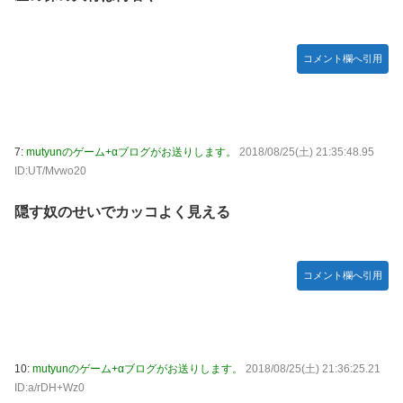
やる夫のダンジョン運営記180-おまけ31 埋めネタ「17話舞
台裏2 土産物市・当日」
コメント欄へ引用
ソフトの入れ替えなんて10秒で済むのにそれを面倒くさいと
かDL版選ぶ理由だわとかなんなんアホなのか
【ウマ娘】夜に食べるアイスおいち！「きーん」ってする
ち。
7:
mutyunのゲーム+αブログがお送りします。
2018/08/25(土) 21:35:48.95
【にじさんじ】本日20時から、ののはとあゆゆでコラボ！
ID:UT/Mvwo20
広島県知事ら「核抑止論、根本的におかしい。軍拡競争を助
隠す奴のせいでカッコよく見える
長し世界を不安定化させるだけ」
部屋作りゲーム、確率で出現するイカを見るとクラッシュす
る不具合が発生
コメント欄へ引用
積水ハウス「地面師に55億円騙し取られた…」ワイ「はえー
かわいそう…会社滅茶苦茶やろなぁ」
【激震】韓国人「韓国サッカー協会、W杯・五輪で複数回の
性接待を行い審判を買収していたことが発覚…（ﾌﾞﾙﾌﾞﾙ」＝
10:
mutyunのゲーム+αブログがお送りします。
2018/08/25(土) 21:36:25.21
韓国の反応
ID:a/rDH+Wz0