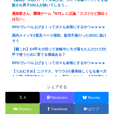
散され男子200人が抜いてしまう…
漫画家さん、覇権ゲーム『NTE』に正論「スゴイけど面白く
はない」
RPGでレベル上げまくってボスも余裕にするやつｗｗｗｗ
国内スイッチ2普及ペース深刻。販売不振だった3DSに負け
そう
【艦これ】E4甲モガ切って攻略中にモガ落ちたんだけどE5
甲で使うために育てる価値ある？
RPGでレベル上げまくってボスも余裕にするやつｗｗｗｗ
【うおむすめ】ニジマス、サワラが1番美味しくなる食べ方
を公開『西京焼きめっっっちゃ美味いよね！』『赤味噌なん
ですね』
シェアする
【ななし】ねるちゃん「おじさんたち～！もりもり食べて元
気だすのよ～」
X
Mastodon
Bluesky
【にじさんじ】ソフィ、バッターボックスに立ってみた『え
Misskey
Facebook
はてブ
えフォームや』『打球の伸びがすごい』