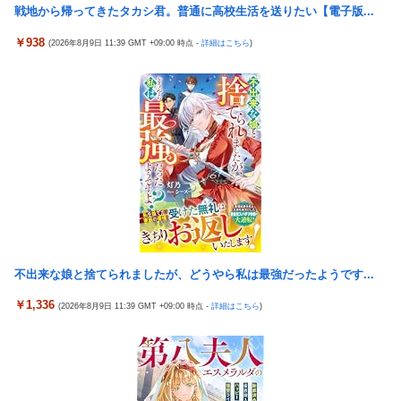
【ウマ娘】武さんが引退したらウマ娘に実装されそう
戦地から帰ってきたタカシ君。普通に高校生活を送りたい【電子版...
中国「大洪水！」三峡ダム「13基の水門開放（爆量放流」中国都
サイバスターが一番輝いてたスパロボ
市「三峡上流で豪雨！（三峡下流で水害」長江と黄河「同時氾濫
￥938
(2026年8月9日 11:39 GMT +09:00 時点 -
詳細はこちら
)
危機」台風13号「中国本土...
サイバスターが一番輝いてたスパロボ
【マスコミ妄想】女性セブンさん、高市憎しが極まりすぎたの
モバＰ「アイドルにセクハラをします」
か、過去一級の低俗な「支持率下げてやる」記事を配信してしま
【白バラ案件】高級豆腐ワイ「150g×2丁で250円か…高いけど美
う 想像の10倍低俗
味そうだし一丁買ってみるか！」
【辺野古転覆】生徒遺族、全容解明求め「再発防止を求める会」
設立
「これを肯定的に書くとか頭がどうかしてるのか？」と某メディ
アの焚書称賛記事にツッコミ殺到、自分で本屋を作るとかそうい
う話かと思ったら……
発電方法がいまだに「タービンを回す」しかない理由ｗｗｗｗ
不出来な娘と捨てられましたが、どうやら私は最強だったようです...
昭和戦隊のロボデザイン、配信で追って見ると…
￥1,336
(2026年8月9日 11:39 GMT +09:00 時点 -
詳細はこちら
)
【動画】 可愛い元気なバイトの女の子！ホテルへ。寝ている彼女
のマ●コをそーっとイジイジ 笑
タトゥー彫り師さん「刺青入れてる奴は全員バカです」→30万再
生ｗｗｗｗｗｗ