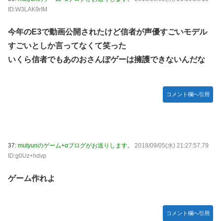
ID:W3LAK9rIM
今年のE3で動画公開されたけど信者が声優すごいモデル
すごいとしか言ってなくて笑った
いくら信者でもあのおさんぽゲーは擁護できないんだな
コメント欄へ引用
37:
mutyunのゲーム+αブログがお送りします。
2018/09/05(水) 21:27:57.79
ID:g0Uz+hdvp
ゲーム作れよ
コメント欄へ引用