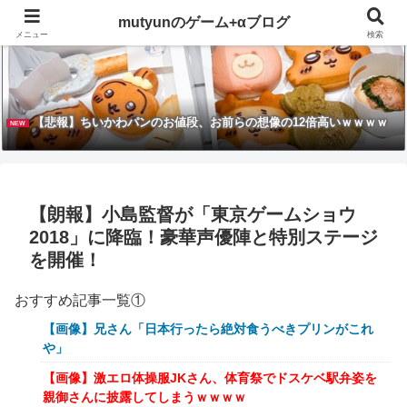
mutyunのゲーム+αブログ
メニュー
検索
【悲報】ちいかわパンのお値段、お前らの想像の12倍高いｗｗｗｗ
NEW
【朗報】小島監督が「東京ゲームショウ
2018」に降臨！豪華声優陣と特別ステージ
を開催！
おすすめ記事一覧①
【画像】兄さん「日本行ったら絶対食うべきプリンがこれ
や」
【画像】激エロ体操服JKさん、体育祭でドスケベ駅弁姿を
親御さんに披露してしまうｗｗｗｗ