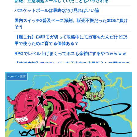
新報、注意喚起メールしていたこともバラされる
【画像】このLINEでなんで女が怒ってるのか分かんない奴
バスケットボールは最終Qだけ見ればいい論
はモテない奴確定らしい←お前らは勿論わかるよ
国内スイッチ2普及ペース深刻。販売不振だった3DSに負け
な？？？？？？？
そう
【動画】高校生さん、文化祭でコーヒーカップを作って大盛
【艦これ】E4甲モガ切って攻略中にモガ落ちたんだけどE5
りあがり←なんかどっかで見たことあると話題に
甲で使うために育てる価値ある？
【NGS】LG5「レアレンス」シリーズが強すぎると話題に
RPGでレベル上げまくってボスも余裕にするやつｗｗｗｗ
【アプグレも約束】
【放送事故】フジテレビ、女子大生を大量投入して闇深エロ
【ｗ】長年育てやっと蕾がつき楽しみにしてたら動物の死肉
番組ｗｗｗｗ
に擬態（外観・腐肉臭）する花が！
ハード・業界
【悲報】坂口杏里を家に住ませてあげた結果ｗｗｗｗ
『ゼルダの伝説』ゼルダ姫とリンクって毎回結ばれずに別の
相手と子孫を残してるって本当…？
【悲報】女性配信者「アスペの検査してみた…みんなこれわ
かるの？」
韓国人「英メディアや海外各社も一斉に韓国サッカー協会を
巡る過去の不祥事を報道！」→「国際的な信用失墜の危
【画像】20年前のAV、キチガイすぎるwwwwww
機‥」
【画像】女さん、ミニ過ぎる浴衣を着た写真を投稿して叩か
【画像】廃墟化したレンタルビデオ屋、そのまま時が止まっ
れるｗｗｗｗ
てしまっていると話題にｗｗｗｗ
【朗報】菅直人元総理、再評価されるｗｗｗｗｗｗｗｗｗｗ
【悲報】女性配信者「アスペの検査してみた…みんなこれわ