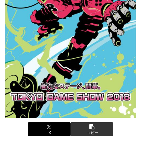
ｗｗｗｗｗｗｗｗ
かるの？」
【画像】このLINEでなんで女が怒ってるのか分かんない奴
【画像】ハンターハンターさん、ガチで最強の新能力を登場
はモテない奴確定らしい←お前らは勿論わかるよ
させてしまうｗｗｗｗｗｗｗ
な？？？？？？？
【画像】週刊少年マガジン、限界突破
海外「日本は戦勝国なんだよ」 戦後の日本人の特別な生き
様に各国から称賛の声
「テイルズオブシンフォニア リマスター」発売日が2/16に
決定！最新の「発売日告知トレーラー」も公開！
【悲報画像】イキリたい年頃の中学生さん、和彫を入れて人
生終了へ←これw w w w w w
やる夫のダンジョン運営記189-雑談所ネタ 第123話「なぜな
にキャス狐さん・世界改変」
実際『ゼルダ 時オカ』→『風タク』の時の空気感を知りた
い
実際『ゼルダ 時オカ』→『風タク』の時の空気感を知りた
い
【画像】サンモニの女子アナさん、日曜の朝から素材を提供
してしまう
【悲報】女さん、歩行者を轢いた挙句、道路に倒れてどえら
いことになってしまうw w w w w w w
【画像】スト6に彗星の如く現れたフィリピン人キャラが可
愛すぎると話題に！
海外「日本人はなんて気高いんだ！」 英高級紙も驚愕した
極限の中の日本人の姿に世界が衝撃
【動画】タイのティパンコーン王子が日本人女性とデート
か？
【画像】このLINEでなんで女が怒ってるのか分かんない奴
X
コピー
はモテない奴確定らしい←お前らは勿論わかるよ
【悲報】『メイドインアビス』主題歌にVTuber起用→また