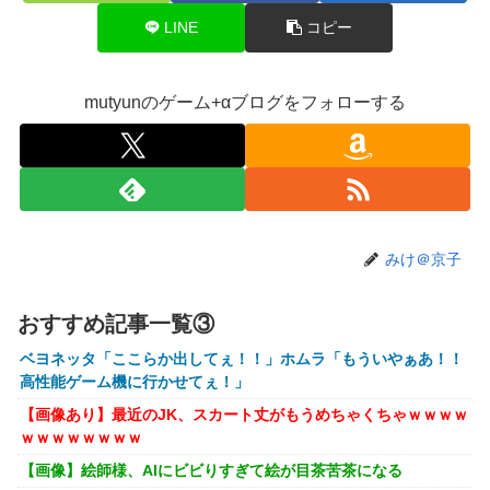
【画像】株の暴落を描いた漫画、ガチで怖いwwwww
LINE
コピー
【画像】坂口杏里、逃走してウ●カスまで晒されるｗｗｗｗ
ｗ
mutyunのゲーム+αブログをフォローする
【動画】甲子園の女性審判、大誤審で炎上
【画像】キングダムの河了貂、「あったけぇ壁」に引き続き
更に味方をぶっ殺す作戦を実行する
トランプ「イランが核兵器を作れば、イタリアを2分で消滅
させる」メローニ「核を持っている国で実際に使ったアホは
アメリカだけｗ」
みけ＠京子
一般作だけどエロいシーンがあって、妙にムラムラしてしま
った作品
おすすめ記事一覧③
【悲報】女性配信者「アスペの検査してみた…みんなこれわ
ベヨネッタ「ここらか出してぇ！！」ホムラ「もういやぁあ！！
かるの？」
高性能ゲーム機に行かせてぇ！」
【放送事故】フジテレビ、女子大生を大量投入して闇深エロ
【画像あり】最近のJK、スカート丈がもうめちゃくちゃｗｗｗｗ
番組ｗｗｗｗ
ｗｗｗｗｗｗｗｗ
【悲報】坂口杏里を家に住ませてあげた結果ｗｗｗｗ
【画像】絵師様、AIにビビりすぎて絵が目茶苦茶になる