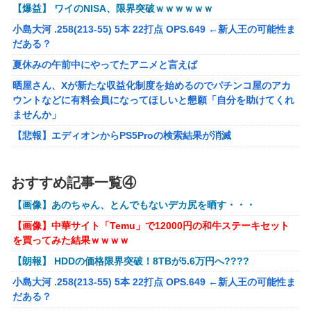
【画像】女性、『大人のおもちゃ』を入れたままMRI検査を
【爆益】 ワイのNISA、限界突破ｗｗｗｗｗｗ
受けた結果 →
小島大河 .258(213-55) 5本 22打点 OPS.649 ←新人王の可能性ま
「テイルズオブシンフォニア リマスター」発売日が2/16に
だある？
決定！最新の「発売日告知トレーラー」も公開！
夏休みの午前中にやってたアニメと言えば
実際『ゼルダ 時オカ』→『風タク』の時の空気感を知りた
晒屋さん、Xが新たな収益化制度を始めるのでパチンコ屋のアカ
い
ウントなどに有料会員になってほしいと懇願「自分を助けてくれ
ませんか」
昭和戦隊のロボデザイン、配信で追って見ると…
【悲報】エディオンからPS5Proの検索結果が消滅
【画像】 キャミイの18万円の最新フィギュア、ガチで作り
込みがエグすぎる
【画像】アイドルにしか見えないセクシー女優さんが話題になる
ｗｗｗｗｗｗ
【にじさんじ】委員長、Claude Codeまで手出してるん
おすすめ記事一覧④
※ガンダム ガンキャノン ガンタンク ガン○○○ ←一番違和
か…『もう何でも作れそうやな』
【画像】あのちゃん、とんでもないデカ尻を晒す・・・
感ないV作戦の4機目を考えた奴が優勝
モバＰ「アイドルにセクハラをします」
【画像】中華サイト「Temu」で12000円の和牛ステーキセット
【オリジナル可動フィギュア】WIND TOYS「タイタン スーパー
【画像】漫画・アニメの「武人系敵幹部」に付きまといがち
を買ってみた結果ｗｗｗｗ
アクションマッスルボディ」可動フィギュア各種【予約開始】
な疑問ｗｗｗｗ
【朗報】 HDDの価格限界突破！8TBが5.6万円へ????
【重音テト】コナミデフォルメフィギュア「重音テト 通常衣装
【種運命】ネオが結局よく分からないまま新しい映画が終わ
Ver.」「重音テト SV衣装Ver.」【彩色原型公開】
小島大河 .258(213-55) 5本 22打点 OPS.649 ←新人王の可能性ま
った後ももやもやしてる
だある？
国内スイッチ2普及ペース深刻。販売不振だった3DSに負けそう