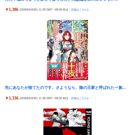
全土から不満の声
￥1,386
(2026年8月9日 11:39 GMT +09:00 時点 -
詳細はこちら
)
【悲報】エルデンリング始めたけど難しい
村上、100マイルのシンカーを逆方向へ26号HR!!!!
GLAY・TERUとパフィー亜美のレアな夫婦ショットが公開
スマスロモンキーターンRED（セブンリーグ/山佐ネクスト）
【衝撃】痩せたい奴は「コレ」を飲むのガチでオススメｗｗｗｗ
ｗ
【ウマ娘】武さんが引退したらウマ娘に実装されそう
サイバスターが一番輝いてたスパロボ
【朗報】中居正広さん53歳、熊本で黒ニットをかぶりボランティ
先にあなたが捨てたのです。さようなら、陰の王家と呼ばれた一族...
アと寄付をしている模様
￥1,336
(2026年8月9日 11:39 GMT +09:00 時点 -
詳細はこちら
)