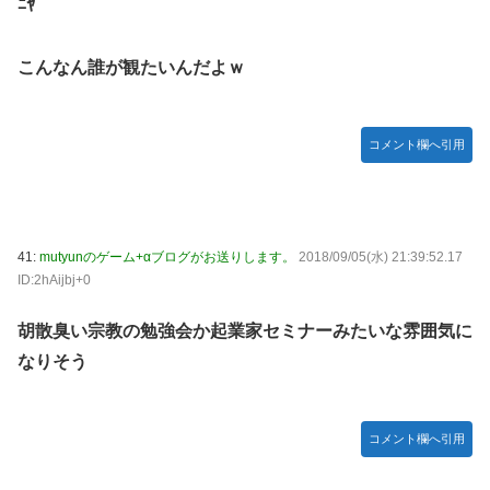
ﾆﾔ
こんなん誰が観たいんだよｗ
コメント欄へ引用
41:
mutyunのゲーム+αブログがお送りします。
2018/09/05(水) 21:39:52.17
ID:2hAijbj+0
胡散臭い宗教の勉強会か起業家セミナーみたいな雰囲気に
なりそう
コメント欄へ引用