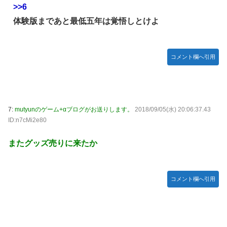
【種運命】ネオが結局よく分からないまま新しい映画が終わ
>>6
った後ももやもやしてる
体験版まであと最低五年は覚悟しとけよ
乃木坂ど新規の5期オタさんってもしかして、賀喜遥香のイ
ンスタフォロワー初動が大して伸びないと思ってませんでし
た？24h16.3万でぶっちぎりですよ笑
コメント欄へ引用
焦げだらけの業務用鉄板が水と蒸気で鏡のようにピカピカに
「味が全部流れていく！」【海外の反応】
YAC卒業の日
7:
mutyunのゲーム+αブログがお送りします。
2018/09/05(水) 20:06:37.43
【画像あり】ロピアのパワー全開おにぎり「444円」がコチ
ID:n7cMi2e80
ラｗｗｗｗｗ
【NMB48】坂下真心期待できそう
またグッズ売りに来たか
賀喜遥香 ｢さくちゃんはちいかわ｣ 遠藤さくら ｢かっきーは
ハチワレ｣【乃木坂46】
コメント欄へ引用