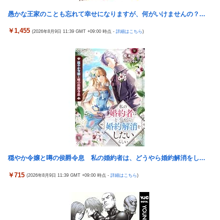
割れ
表紙が謎すぎる
愚かな王家のことも忘れて幸せになりますが、何がいけませんの？...
日本の防衛白書、ついに青春アニメ化ｗｗｗ 国防を語る本なのに
タトゥー彫り師さん「刺青入れてる奴は全員バカです」→30万再
表紙が謎すぎる
￥1,455
(2026年8月9日 11:39 GMT +09:00 時点 -
詳細はこちら
)
生ｗｗｗｗｗｗ
タトゥー彫り師さん「刺青入れてる奴は全員バカです」→30万再
「神聖なる場所です」靖国神社、境内におけるコスプレや軍装の
生ｗｗｗｗｗｗ
禁止を発表
【画像】廃墟化したレンタルビデオ屋、そのまま時が止まってし
日本に対抗報復時、韓国のGDP3.1%減少…韓国の被害がより大き
まっていると話題にｗｗｗｗ
い＝韓国の反応
【悲報】女性配信者「アスペの検査してみた…みんなこれわかる
実際『ゼルダ 時オカ』→『風タク』の時の空気感を知りたい
の？」
チェリ男の悠遊自適 #608【オススメを選ぶ時の注意点！？】
【画像】ハンターハンターさん、ガチで最強の新能力を登場させ
てしまうｗｗｗｗｗｗｗ
THE NEUTRALのしげるさんのパチンココラボイベント動画が公
開される！めっちゃ楽しそうだな！！！
【画像】週刊少年マガジン、限界突破
なんでパチンコってこんな回らなくなったんだろうな…源さんと
【動画】甲子園の女性審判、大誤審で炎上
穏やか令嬢と噂の侯爵令息 私の婚約者は、どうやら婚約解消をし...
かUCの時って1000円25ぐらい回ったもんな
「テイルズオブシンフォニア リマスター」発売日が2/16に決定！
￥715
(2026年8月9日 11:39 GMT +09:00 時点 -
詳細はこちら
)
アクセルワールドのパチンコが相当やばいらしい… 打った人「剣
最新の「発売日告知トレーラー」も公開！
客列伝に並ぶ台が誕生した。みんな絶対打って欲しい！」
日本に対抗報復時、韓国のGDP3.1%減少…韓国の被害がより大き
【動画】 可愛い元気なバイトの女の子！ホテルへ。寝ている彼女
い＝韓国の反応
のマ●コをそーっとイジイジ 笑