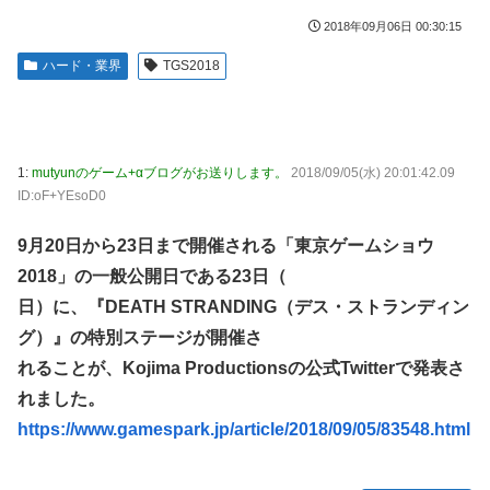
な？？？？？？？
炎上 もう何回目だよ…
2018年09月06日 00:30:15
海外「日本なんて行くんじゃなかった…」 日本を知ってし
【試合実況】西武２軍スタメン 先発:杉山遙希（2026.8.9）
まったディズニー信者、帰国後『本家』に失望する事態に
ハード・業界
TGS2018
芸能人 「車の任意保険は強制にしろ、保険にも入れないヤ
【艦これ】ひみつの通り道 他
ツは運転すんな！法律を改正しろ！！」
LIAR GAME -ライアーゲーム- 第17話 感想：秋山さんの逆
【J2第1節 鳥栖×甲府】鳥栖が好相性の甲府に2-0快勝で5年
転の策がバレちゃった！
ぶり開幕白星！田中雄大は古巣に恩返しPK弾
1:
mutyunのゲーム+αブログがお送りします。
2018/09/05(水) 20:01:42.09
【画像】エチビデ女優さん、番組の企画でハッスルしすぎて
ID:oF+YEsoD0
しまうｗｗｗｗｗｗ
9月20日から23日まで開催される「東京ゲームショウ
【ウマ娘】わたしの全力受け止めて♡ ←「またへんないき
ものがふえてる…」
2018」の一般公開日である23日（
日）に、『DEATH STRANDING（デス・ストランディン
【悲報】人気プロゲーマーと結婚したグラドル、息子の「自
閉スペクトラム症」診断にショックで泣く
グ）』の特別ステージが開催さ
海外「全部日本の真似だったのか…」 日本の普通のテレビ
れることが、Kojima Productionsの公式Twitterで発表さ
番組が最新SNSの数十年先を行っていたと話題に
れました。
【ウマ娘】ジェンティル「そろそろ狩るわ...♥」
https://www.gamespark.jp/article/2018/09/05/83548.html
【エ●漫画】乱交物のエ●漫画←これｗｗｗ