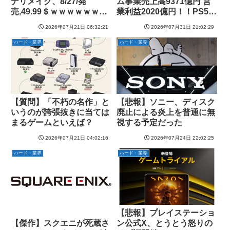
ナリメイク、8/27/発
ム事業売上高9371億円 営
売,49.99＄ｗｗｗｗｗｗｗ
業利益2020億円！！PS5本
ｗｗｗ
体160万台ｗｗｗｗｗ
2026年07月21日 06:32:21
2026年07月31日 21:02:29
ハード・業界
ハード・業界
【質問】「不朽の名作」と
【悲報】ソニー、ディスク
いうのが誇張抜きに当ては
廃止による炎上を普通に無
まるゲームといえば？
視する予定だった
2026年07月21日 04:02:16
2026年07月24日 22:02:25
ハード・業界
ハード・業界
【悲報】プレイステーショ
ン公式X、とうとう怒りの
【傑作】スクエニが死蔵さ