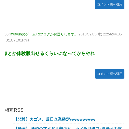
コメント欄へ引用
50:
mutyunのゲーム+αブログがお送りします。
2018/09/05(水) 22:56:44.35
ID:1C7EX1RNa
βとか体験版出せるくらいになってからやれ
コメント欄へ引用
相互RSS
【悲報】カゴメ、反日企業確定wwwwwwww
【動画】 学校のアイドル美少女、カメラ目線フ○ラチオを拡