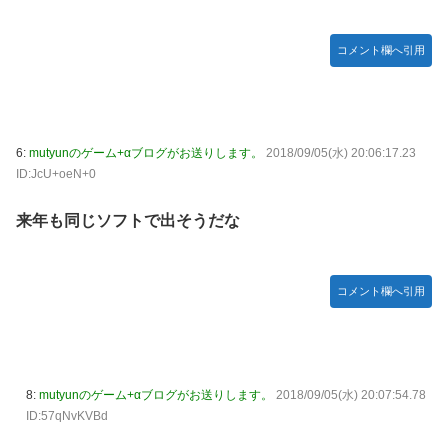
【悲報】 めっちゃカメレオンさん、早速パクリゲーが任天
堂ストアに登場してしまう……
コメント欄へ引用
やる夫のダンジョン運営記183-雑談所ネタ118 懺悔小ネタ
「創刻のファイアホイール」+埋めネタ「ファイアホイール
TCG・その後」
【にじさんじ】委員長、Claude Codeまで手出してるん
6:
mutyunのゲーム+αブログがお送りします。
2018/09/05(水) 20:06:17.23
か…『もう何でも作れそうやな』
ID:JcU+oeN+0
やる夫「催眠アプリを手に入れたんだけど……これ必要だっ
た？」 第29話
来年も同じソフトで出そうだな
【悲報】エルデンリング始めたけど難しい
モバＰ「アイドルにセクハラをします」
コメント欄へ引用
【画像】漫画・アニメの「武人系敵幹部」に付きまといがち
な疑問ｗｗｗｗ
おでこ封印！中村アン、“前髪あり”の新ヘアスタイルに「新
鮮でたまらん」の声【画像】
8:
mutyunのゲーム+αブログがお送りします。
2018/09/05(水) 20:07:54.78
ID:57qNvKVBd
BYDの軽EV「ラッコ」受注が700台超 7月販売は125台