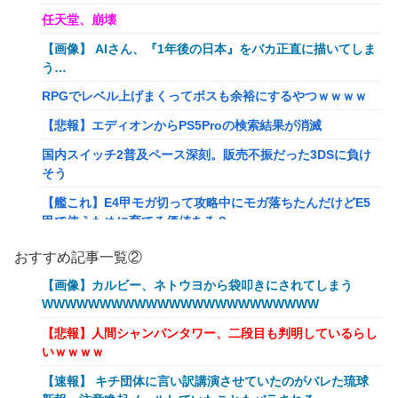
任天堂、崩壊
【画像】 AIさん、『1年後の日本』をバカ正直に描いてしま
う…
RPGでレベル上げまくってボスも余裕にするやつｗｗｗｗ
【悲報】エディオンからPS5Proの検索結果が消滅
国内スイッチ2普及ペース深刻。販売不振だった3DSに負け
そう
【艦これ】E4甲モガ切って攻略中にモガ落ちたんだけどE5
甲で使うために育てる価値ある？
RPGでレベル上げまくってボスも余裕にするやつｗｗｗｗ
おすすめ記事一覧②
【艦これ】でもイベントのたびに思うんだ 空母機動部隊っ
【画像】カルビー、ネトウヨから袋叩きにされてしまう
てクソだわ！
WWWWWWWWWWWWWWWWWWWWWWWW
【衝撃】葬儀屋「火葬プランはどうなさいますか？」ワイ喪
【悲報】人間シャンパンタワー、二段目も判明しているらし
主「直葬で(即答)」→結果ァw w w w w w w w w w
いｗｗｗｗ
イーロン・マスク「中国のロボットはデタラメで遠隔操作し
【速報】 キチ団体に言い訳講演させていたのがバレた琉球
てるだけ」