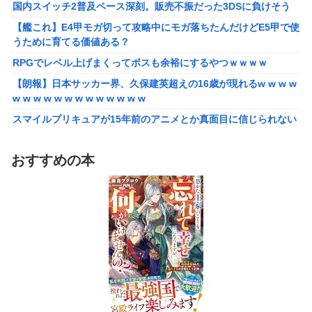
国内スイッチ2普及ペース深刻。販売不振だった3DSに負けそう
【艦これ】E4甲モガ切って攻略中にモガ落ちたんだけどE5甲で使
うために育てる価値ある？
【艦これ】E4甲モガ切って攻略中にモガ落ちたんだけどE5甲で使
うために育てる価値ある？
RPGでレベル上げまくってボスも余裕にするやつｗｗｗｗ
RPGでレベル上げまくってボスも余裕にするやつｗｗｗｗ
【泣】年配夫婦が営む中華屋さん、休業を知らせる貼り紙に応援
コメントが続々と
【朗報】日本サッカー界、久保建英超えの16歳が現れるw w w w
w w w w w w w w w w w w w
【画像】森高千里（18）「私がオバさんになったらミニスカート
は無理よ」→現在ｗｗｗｗ
スマイルプリキュアが15年前のアニメとか真面目に信じられない
んだけど
【悲報】ワイ「半沢直樹みたいな銀行員カッコいい」銀行員の友
人「あんな奴居ねえよ」
【愕然】自称グルメ「やっぱりフグ刺しは旨い！ｗ」 ワイ「あ
おすすめの本
のさ・・・」 →
シカ「ヒマワリ全部喰った」 郡山布引風の高原まつり中止
【悲報】メイドインアビスの主題歌、ホロライブに決まって大炎
【画像あり】居酒屋「6人で長居して会計4939円！喋りたいだけ
上wwwww
なら公園に行ってくれ（怒」
【朗報】女子高 生レイヤー、臭いやつに苦言 「洋服は一回全部
【悲報】ちいかわ作者さん、「総額30億超」の大豪邸を建て
熱湯につけよう！洗濯機はキッチンハイター薄めた水で一回まわ
る！？ｗｗｗｗｗ
そう！」
【鼻水】お灸堂の院長先生による「鼻がつらい時の対処法」誰で
【悲報】高市内閣、消費税1％表明でも支持率下落 →ついに６割
も簡単にできると話題に
割れ
【悲報】高市内閣、消費税1％表明でも支持率下落 →ついに６割
日本の防衛白書、ついに青春アニメ化ｗｗｗ 国防を語る本なのに