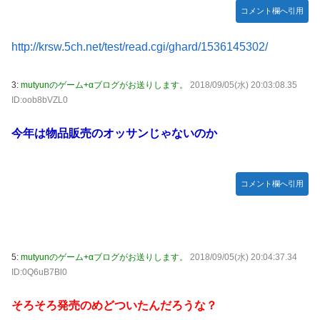
【競馬】あの武ルメ痛バッグのファンさん、二人とツーショ
コメント欄へ引用
ット！
【学マス】AIライザに対抗して学マスもAIアイドルを出そう
http://krsw.5ch.net/test/read.cgi/ghard/1536145302/
昭和戦隊のロボデザイン、配信で追って見ると…
3:
mutyunのゲーム+αブログがお送りします。
2018/09/05(水) 20:03:08.35
【デレマス】 仮面ライダーバロンＰ第２話「蒼翼の乙女」
ID:oob8bVZL0
タトゥー彫り師さん「刺青入れてる奴は全員バカです」→30
万再生ｗｗｗｗｗｗ
今年は物品販売のオッサンじゃないのか
【悲報】「美人すぎる県警本部長」失職ｗｗｗｗｗｗｗｗｗ
本屋に現れた異臭＆浮浪者風の男、ペタンコのボストンバッ
コメント欄へ引用
グをパンパンにして無会計で退店！Gメンに確保され「なん
で？」と本気で困惑ｗｗｗ
【動画】これはお見事。中国重慶市で珍しい事故が撮影され
る。
5:
mutyunのゲーム+αブログがお送りします。
2018/09/05(水) 20:04:37.34
【画像】 キャミイの18万円の最新フィギュア、ガチで作り
ID:0Q6uB7Bl0
込みがエグすぎる
そろそろ発売のめどついたんだろうな？
私の彼に裏表がなさすぎる 第3話