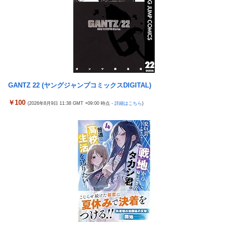
バスケットボールは最終Qだけ見ればいい論
タトゥー彫り師さん「刺青入れてる奴は全員バカです」→30万再
【画像】女優・水崎綾女、R-15指定映画で乳首解禁、しかもピン
生ｗｗｗｗｗｗ
と立ってる
【悲報】「美人すぎる県警本部長」失職ｗｗｗｗｗｗｗｗｗ
シカ「全部喰った」 祭り中止
本屋に現れた異臭＆浮浪者風の男、ペタンコのボストンバッグを
チェリ男の悠遊自適 #608【オススメを選ぶ時の注意点！？】
パンパンにして無会計で退店！Gメンに確保され「なんで？」と
THE NEUTRALのしげるさんのパチンココラボイベント動画が公
本気で困惑ｗｗｗ
開される！めっちゃ楽しそうだな！！！
GANTZ 22 (ヤングジャンプコミックスDIGITAL)
【熊本地震】 発生後に居酒屋店内から温泉が吹き出す ← これ前
なんでパチンコってこんな回らなくなったんだろうな…源さんと
触れじゃね？
￥100
(2026年8月9日 11:38 GMT +09:00 時点 -
詳細はこちら
)
かUCの時って1000円25ぐらい回ったもんな
【画像】 素人美女さん、エ○チなビデオに出演した結果ｗｗｗｗ
【悲報】女さん、歩行者を轢いた挙句、道路に倒れてどえらいこ
ｗｗ
とになってしまうw w w w w w w
【試合実況】西武２軍スタメン 先発:杉山遙希（2026.8.9）
海外「日本人はなんて気高いんだ！」 英高級紙も驚愕した極限の
欧州「日本だけ反則だろ…」 世界の『日本びいき』にヨーロッパ
中の日本人の姿に世界が衝撃
全土から不満の声
【画像】このLINEでなんで女が怒ってるのか分かんない奴はモテ
芸能人 「車の任意保険は強制にしろ、保険にも入れないヤツは運
ない奴確定らしい←お前らは勿論わかるよな？？？？？？？
転すんな！法律を改正しろ！！」
中国「大洪水！」三峡ダム「13基の水門開放（爆量放流」中国都
【J2第1節 鳥栖×甲府】鳥栖が好相性の甲府に2-0快勝で5年ぶり
市「三峡上流で豪雨！（三峡下流で水害」長江と黄河「同時氾濫
開幕白星！田中雄大は古巣に恩返しPK弾
危機」台風13号「中国本土...