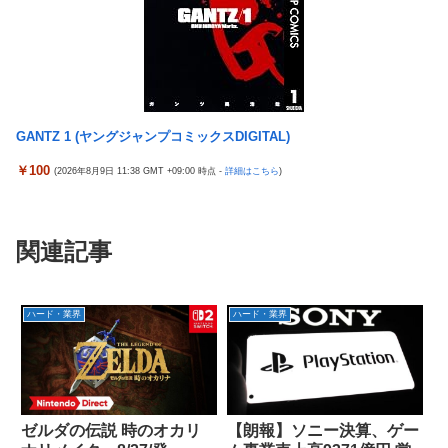
GANTZ 1 (ヤングジャンプコミックスDIGITAL)
￥100
(2026年8月9日 11:38 GMT +09:00 時点 -
詳細はこちら
)
関連記事
ハード・業界
ハード・業界
ゼルダの伝説 時のオカリ
【朗報】ソニー決算、ゲー