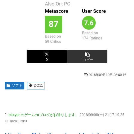
【悲報】ショートスリーパー堀大輔さん、誹謗中傷コメント
【悲報】イオン、完全にヤケクソになるｗｗｗｗ
が1万件を越えて号泣してしまうｗｗｗｗｗ
中国「大洪水！」三峡ダム「急激に流入が増える（決壊危
「神聖なる場所です」靖国神社、境内におけるコスプレや軍
機」中国ダム「老朽化（耐久力低下」三峡ダム「基礎部分破
装の禁止を発表！
損」台風13号「非常に強い勢力で三峡直撃予測」→
【衝撃】浜辺美波さん、『コレ』が苦手なタイプだった！？
初見で「勝てるわけないやろくそったれ…」って思ったゲー
←お世話してあげたい弱男が大量沸きしてしまうw w w w w
ムの敵ｗｗｗｗｗ
w w w w
【ウマ娘】スティルと別れた後にハローさんと飲みに行きた
X
コピー
海外F1記者「ホンダは2027年もしくは2028年のはじめには
い
F1で再びトップに戻れると確信」
先生の彼女になる！
2018年09月10日 08:00:16
【写真付】中川翔子さんのハワイの結婚式、何故か旦那がい
浦野芽良アナ ピタピタ透けニットの乗せ乳！！【GIF動画
ない
ソフト
DQ11
あり】
【さすソニー】ソニーのスパイダーマン、一瞬で興行収入
【艦これ】デイス 他
2000億円突破…アニメ漫画が世界一人気とはなんだったの
か
【画像】ゴールデンカムイを勢いで読んでても「何こい
1:
mutyunのゲーム+αブログがお送りします。
2018/09/08(土) 21:17:19.25
つ…」ってなるシーンｗｗｗｗ
【艦これ】天津風の憂鬱 他
ID:Taco1Txk0
【動画】タイのティパンコーン王子が日本人女性とデート
【悲報】PS5『CoD:BO』『CoD:BO2』で他人のアカウン
か？
トレベルを変えるチーターが出没中ｗｗｗｗ