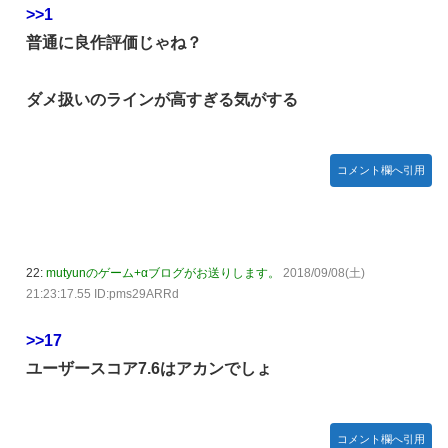
やる夫のダンジョン運営記189-雑談所ネタ 第123話「なぜな
>>1
にキャス狐さん・世界改変」
普通に良作評価じゃね？
【デレマス】 仮面ライダーバロンＰ第２話「蒼翼の乙女」
【画像】令和最新版『僕は友達が少ない』の柏崎星奈、めっ
ダメ扱いのラインが高すぎる気がする
ちゃくちゃエロいｗｗｗｗ
ファミコンミニ「2016年発売」←マジかよｗｗ
コメント欄へ引用
【SS】栞子「月影めぐり」
【刃牙らへん】68話感想 勇次郎に二丁拳銃で挑む挑戦者が
現れる！
来週の「有吉ぃぃeeeee!」に日向坂46エース級メンバーが
22:
mutyunのゲーム+αブログがお送りします。
2018/09/08(土)
ゲスト出演！
21:23:17.55 ID:pms29ARRd
バスターソード、バスターライフル←バスターってなんだよ
>>17
【悲報】Juice=Juiceさん、ビジュアルが良いメンバーだけ
ユーザースコア7.6はアカンでしょ
露骨に前列にしてしまうｗｗｗｗ
菅原咲月ちゃん、完全サプライズで号泣！？【乃木坂46】
今日の乃木中で設楽と吉田のマンツーマン卒業対談やるよ
コメント欄へ引用