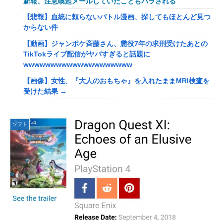
新報、注意喚起メールしていたこともバラされる
なぜ自民党批判だけは表現の自由ではないのか
【悲報】血統に頼らないバトル漫画、探してもほとんど見つ
【速報】tuki.(17)ちゃん、えちえち色白ボディを公開
からない件
wwwwwwwww
【動画】ジャンポケ斉藤さん、懲役7年の求刑受けたあとの
【ガンプラ】 もしRGでサブキャラガンダム出してくれると
TikTokライブ配信がヤバすぎると話題に
したら何がいい？
wwwwwwwwwwwwwwwwwwww
転生したらお気楽貴族生活が出来ると思ってたのに… 第19
【画像】女性、『大人のおもちゃ』を入れたままMRI検査を
話
受けた結果 →
防護管なしで感電死を起こした某工務店、「そんな危険な現
【画像】GANTZの絶望シーン、ここで決まるwwww
場お断りしますわ!と断って正解やったわ」と業者が業界事
トランプ「イランが核兵器を作れば、イタリアを2分で消滅
情を告白
ソフト
させる」メローニ「核を持っている国で実際に使ったアホは
【画像】露悪アニメ化ブーム、はじまるｗｗｗｗｗｗｗ
アメリカだけｗ」
【画像】ADHDとの旅行、大変すぎておわるwwwwww
【悲報】八王子の夏祭り、衛生管理終わってた
【ワンピース】ミホークさん、イム様による伝説の武器19本
レインボー池田、超美人女子アナと結婚wwwwwww
登場で「世界最強」の格がついに怪しくなってきてしまうｗ
【速報】日本人達、ようやく気づいた模様・・・・・
ｗｗｗ
海外「日本人は何に使ってるんだ？」 世界的ブームの日本
【動画】有名女優、アニソン盆踊りにブチ切れ「日本の品格
の食品、買ってみたものの使い道が分からない外国人が続出
が落ちたと思いました」