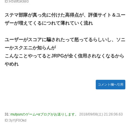
ID:H5WfGKMr0
ステマ部隊が真っ先に付けた高得点が、評価サイト＆ユー
ザーが増えてくるにつれて薄れていく流れ
ユーザーがスコアに騙されたって怒ってるらしいし、ソニ
ーかスクエニか知らんが
こんなことやってるとJRPGが全く信用されなくなるから
やめれ
コメント欄へ引用
31:
mutyunのゲーム+αブログがお送りします。
2018/09/08(土) 21:26:06.63
ID:3yYjF0Okd