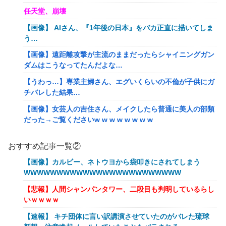
任天堂、崩壊
【画像】 AIさん、『1年後の日本』をバカ正直に描いてしま
う…
【画像】遠距離攻撃が主流のままだったらシャイニングガン
ダムはこうなってたんだよな…
【うわっ…】専業主婦さん、エグいくらいの不倫が子供にガ
チバレした結果…
【画像】女芸人の吉住さん、メイクしたら普通に美人の部類
だった→ご覧くださいw w w w w w w w
なぜ自民党批判だけは表現の自由ではないのか
おすすめ記事一覧②
女性「20歳で一括購入したアルファード素敵！」←レンタカ
【画像】カルビー、ネトウヨから袋叩きにされてしまう
ーだろと批判殺到
WWWWWWWWWWWWWWWWWWWWWWWW
女性「20歳で一括購入したアルファード素敵！」←レンタカ
【悲報】人間シャンパンタワー、二段目も判明しているらし
ーだろと批判殺到
いｗｗｗｗ
【えぇ…】シャインマスカット約200房を盗んだ男の自宅を
【速報】 キチ団体に言い訳講演させていたのがバレた琉球
調べた結果ｗｗｗｗｗｗｗｗ