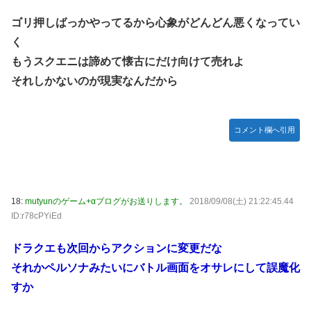
ゴリ押しばっかやってるから心象がどんどん悪くなってい
く
もうスクエニは諦めて懐古にだけ向けて売れよ
それしかないのが現実なんだから
コメント欄へ引用
18:
mutyunのゲーム+αブログがお送りします。
2018/09/08(土) 21:22:45.44
ID:r78cPYiEd
ドラクエも次回からアクションに変更だな
それかペルソナみたいにバトル画面をオサレにして誤魔化
すか