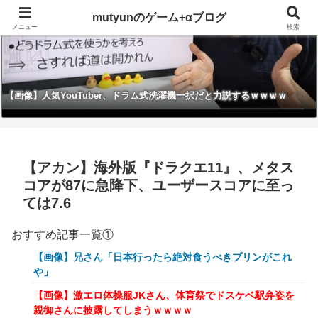
mutyunのゲーム+αブログ
メニュー
検索
【画像】人気YouTuber、ドラム式洗濯機一択だと力説するｗｗｗｗ
【アカン】海外版『ドラクエ11』、メタス
コアが87に急降下、ユーザースコアに至っ
ては7.6
おすすめ記事一覧①
【画像】兄さん「日本行ったら絶対食うべきプリンがこれ
や」
【画像】激エロ体操服JKさん、体育祭でドスケベ駅弁姿を
親御さんに披露してしまうｗｗｗｗ