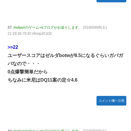
な？ やってくれよ。やってくださいお願いします。
【ホロライブ】急にエッッなイラスト出してきてびっくりし
たで
37:
mutyunのゲーム+αブログがお送りします。
2018/09/08(土)
【画像】白石麻衣さん(34)、高校生の息子がいるオカンみた
21:29:36.78 ID:VKmp3CjO0
いになってしまう
【では世界の一流は？】仕事終わりにホットミルクを飲むの
>>22
は三流。瞑想するのは二流
ユーザースコアはゼルダbotwが8.5になるぐらいガバガ
「セルフレジは便利」のはずだったのに…誰もが感じる「使
バなので・・・
いづらさ」がなくならないワケ
0点爆撃簡単だから
ちなみに米尼はDQ11案の定☆4.6
コメント欄へ引用
44:
mutyunのゲーム+αブログがお送りします。
2018/09/08(土)