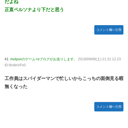
だよね
正直ペルソナより下だと思う
コメント欄へ引用
41:
mutyunのゲーム+αブログがお送りします。
2018/09/08(土) 21:31:12.23
ID:l6o8nVFx0
工作員はスパイダーマンで忙しいからこっちの面倒見る暇
無くなった
コメント欄へ引用