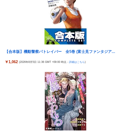
たいエ□画像
浦和レッズ退団のMF中島翔哉がポルトガル2部ポルティモネンセ
加入決定 4年ぶりの古巣復帰に
モーニング娘｡次期エース鈴木もあ🩷性格も言葉使い(｢なの｣使い)
も道重さゆみに激似な件🩷
スロッターさん「最近の台はアレ引け、コレ引けうるさい。指図
すんな！！！」
【合本版】機動警察パトレイバー 全5巻 (富士見ファンタジア...
【朗報】 任天堂、microSD Expressを普及させてしまう…
￥1,062
(2026年8月5日 11:36 GMT +09:00 時点 -
詳細はこちら
)
年商10億円を超える「ひとり親方」が激増、Mac miniを大量購
入しAIを従業員代わりに????
【閲覧注意】 部族に捕まった人間の殺され方、ギャングや麻薬カ
ルテルの10倍恐ろしいと話題に
森下も佐藤輝もDeNAの「これ」にやられてるんだが
週刊ファミ通に長野桃羽が登場！
実際のところ中国って日本をどうしたいんやろな？
『ゼルダの伝説BotW』が出て10年になろうとしてるけどまだ越
えたゲーム出てない