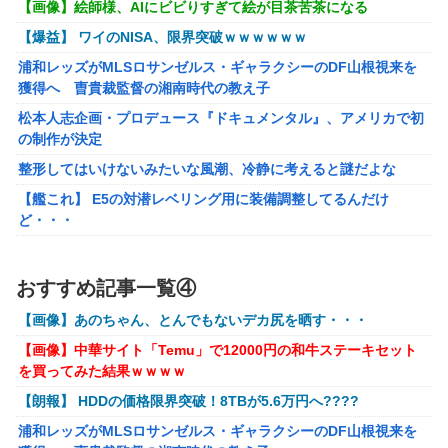
【画像】絵師様、AIにビビりすぎて絵が目茶苦茶になる
【画像】AKBのセンター、レベチな事が世間にバレ始めるｗ
ｗｗｗｗｗｗ
【爆益】 ワイのNISA、限界突破ｗｗｗｗｗｗ
【ガンプラ再販】 HG「ジェスタ (シェザール隊仕様 A班装
浦和レッズがMLSロサンゼルス・ギャラクシーのDF山根視来を
備)」「ジェスタ (シェザール隊仕様 B&C班装備)」【11時予
獲得へ 曺貴裁監督の湘南時代の教え子
約開始】
松本人志企画・プロデュース『ドキュメンタル』、アメリカで初
【艦これ】みんなもう終わってそうだから聞くんだけど E3-
の制作が決定
2ってサブの穴が空いてないダイハツ駆逐並べて 高速＋とか
整形してはいけないみたいな風潮、冷静に考えると謎だよな
してるとアホほど時間かかる？
【艦これ】 E5の対潜レベリング用に装備調整してるんだけ
【艦これ】酔って妹に絡むアブルッツィ 他
ど・・・
【艦これ】今回のかわいい大賞は決まった
【動画】 奇跡の原石！！！女の子がイク姿を公開！乳首ピンピン
でマ●コ濡れ濡れの姿が凄い！
PS4「アイマススターリットシーズン」最新PV「新曲:夏の
おすすめ記事一覧④
Bang!!MV」公開！さらに「体験版」の配信が決定！
【動画】紐ビキニの白人女子さん、完全にロックオンされてしま
【画像】あのちゃん、とんでもないデカ尻を晒す・・・
うｗｗｗｗｗｗ
【HUNTER×HUNTER】センリツが本気を出せば、BW号を
【画像】中華サイト「Temu」で12000円の和牛ステーキセット
遠方の海岸にヒグマを発見→Pixelの100倍ズームで撮影したら…
全滅出来るという事実・・・
を買ってみた結果ｗｗｗｗ
【悲報】デジタル化についていけない人たち、ガチで社会から取
お前らが思うバカゲーて何？
【朗報】 HDDの価格限界突破！8TBが5.6万円へ????
り残され始める
成人向けゲーム『ヤリステ メスブター』開発者絶望、銀行
浦和レッズがMLSロサンゼルス・ギャラクシーのDF山根視来を
オンワード、熊本地震を受け社内ルールを大幅変更
がsteamからの入金を拒否→金が入ってなくても売上金額分