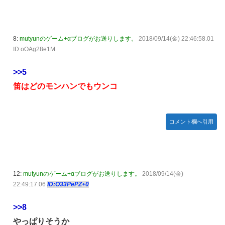
【ガンプラ再販】 HG「ジェスタ (シェザール隊仕様 A班装
備)」「ジェスタ (シェザール隊仕様 B&C班装備)」【11時予
約開始】
8:
mutyunのゲーム+αブログがお送りします。
2018/09/14(金) 22:46:58.01
【アイマス】 アイドル達が雑談してるだけ【モバマス】
ID:oOAg28e1M
【朗報】メディア「PS6発売後もPS5はまだまだ現役」
>>5
【艦これ】みんなもう終わってそうだから聞くんだけど E3-
2ってサブの穴が空いてないダイハツ駆逐並べて 高速＋とか
笛はどのモンハンでもウンコ
してるとアホほど時間かかる？
【艦これ】酔って妹に絡むアブルッツィ 他
コメント欄へ引用
【艦これ】今回のかわいい大賞は決まった
【艦これ】ジャージ鹿島 他
PS4「アイマススターリットシーズン」最新PV「新曲:夏の
Bang!!MV」公開！さらに「体験版」の配信が決定！
12:
mutyunのゲーム+αブログがお送りします。
2018/09/14(金)
22:49:17.06
ID:O33PePZ+0
連合のモルモット部隊の部隊長になりました 第42話
【HUNTER×HUNTER】センリツが本気を出せば、BW号を
>>8
全滅出来るという事実・・・
やっぱりそうか