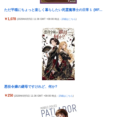
【ガンプラ再販】 HG「ジェスタ (シェザール隊仕様 A班装備)」
内閣広報官「高市総理が避難所を３分しか視察しなかったなんて
「ジェスタ (シェザール隊仕様 B&C班装備)」【11時予約開始】
デマ！50分いたぞ😡」 →しかし事実上の視察は数分で正解
ただ平穏にちょっと楽しく暮らしたい死霊魔導士の日常１ (MF...
女戦士・猫獣人・ハーフエルフ・僧侶の4人パーティ
除霊ゲームさん、泣く泣くクソアプデしてしまう
￥1,078
(2026年8月5日 11:36 GMT +09:00 時点 -
詳細はこちら
)
【朗報】メディア「PS6発売後もPS5はまだまだ現役」
外国人「2026年バロンドールは誰が受賞すべき?」エンバペ、今
季無冠でも初受賞か!?海外ファンが考える本命とは!?【海外の反
【崩壊:スターレイル】Gift+シリーズ「ファイノン 列車周遊記
応】
Ver.」フィギュア【予約開始】
【朗報】オルタニキは欲しいもの全部もらったな
【アークナイツ】Cutiesシリーズ「アンジェリーナ」「テキー
ラ」デフォルメフィギュア【彩色原型公開】
【ウマ娘】アスリート的な美しさがあるスーパークリーク、いい
よね…
【崩壊:スターレイル】ミートス「火花」フィギュア【予約開始】
【艦これ】みんなもう終わってそうだから聞くんだけど E3-2って
サブの穴が空いてないダイハツ駆逐並べて 高速＋とかしてるとア
ホほど時間かかる？
【艦これ】酔って妹に絡むアブルッツィ 他
悪役令嬢の継母ですけれど、何か?
【艦これ】今回のかわいい大賞は決まった
￥250
(2026年8月5日 11:36 GMT +09:00 時点 -
詳細はこちら
)
PS4「アイマススターリットシーズン」最新PV「新曲:夏の
Bang!!MV」公開！さらに「体験版」の配信が決定！
【二次エ□】 信濃(アズールレーン)ママの服の中でばぶばぶ甘え