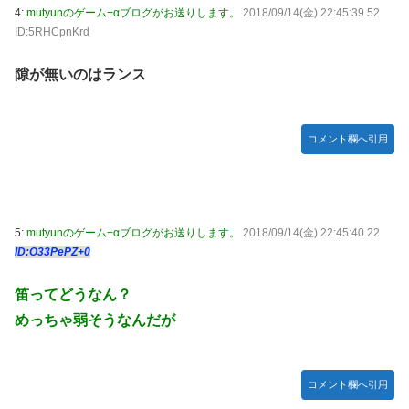
い動画が話題に
真撮られて会社クビになった
4:
mutyunのゲーム+αブログがお送りします。
2018/09/14(金) 22:45:39.52
ID:5RHCpnKrd
【ウマ娘】セイちゃんの攻撃力を見よ！！！
内閣広報官「高市総理が避難所を３分しか視察しなかったな
んてデマ！50分いたぞ😡」 →しかし事実上の視察は数分で
【悲報】サイゼ絵師、アカウント停止に追い込まれる
隙が無いのはランス
正解
wwwwwww
刈川くるみアナ ノースリーブの巨乳！！
コメント欄へ引用
【艦これ】ジャージ鹿島 他
堀江由衣(49)がまだ誰のものでもないという現実ｗｗｗｗ
【画像】みい山作者、結構ヤバい事態になる。とんでもない
人物との打ち合わせを自白していた
5:
mutyunのゲーム+αブログがお送りします。
2018/09/14(金) 22:45:40.22
ID:O33PePZ+0
【ウマ娘】なんだかんだ人はダイワスカーレットに帰ってく
る
笛ってどうなん？
「X-Men ’97」シーズン２ ８話 感想まとめ
めっちゃ弱そうなんだが
【ウマ娘】ライトオはこういう事言う
「サカモトデイズ」最新話、ついに新旧ORDERが集結し、
坂本スラーと総力戦に突入！！！
コメント欄へ引用