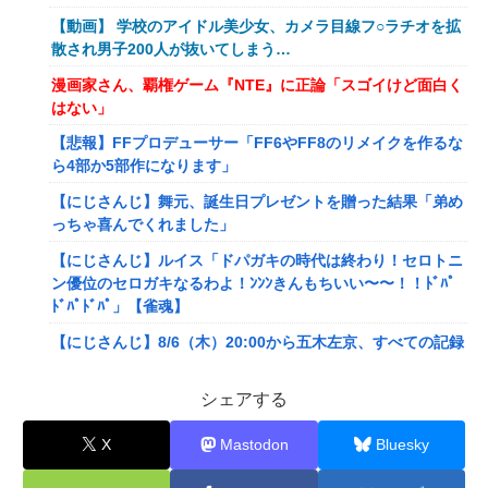
【動画】 学校のアイドル美少女、カメラ目線フ○ラチオを拡
散され男子200人が抜いてしまう…
漫画家さん、覇権ゲーム『NTE』に正論「スゴイけど面白く
はない」
【悲報】FFプロデューサー「FF6やFF8のリメイクを作るな
ら4部か5部作になります」
【にじさんじ】舞元、誕生日プレゼントを贈った結果「弟め
っちゃ喜んでくれました」
【にじさんじ】ルイス「ドパガキの時代は終わり！セロトニ
ン優位のセロガキなるわよ！ﾝﾝﾝきんもちいい〜〜！！ﾄﾞﾊﾟ
ﾄﾞﾊﾟﾄﾞﾊﾟ」【雀魂】
【にじさんじ】8/6（木）20:00から五木左京、すべての記録
をメモ帳で行う、長尾景先輩に表計算ソフトの便利さを知っ
ていただく
シェアする
【艦これ】 E5の対潜レベリング用に装備調整してるんだけ
X
Mastodon
Bluesky
ど・・・
【画像】旅人女子「夜景を撮りたかっただけなのに、故郷の