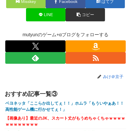
Misskey
Facebook
はてブ
村が燃やされたみたいになった」←26万ｲｲﾈｗｗｗｗ
【悲報】Mrs. GREEN APPLE、マジで逝くwwwwww
LINE
コピー
【画像】X女子「ガチでこういう彼氏欲しくて息できん」
2000万バズ
mutyunのゲーム+αブログをフォローする
【悲報】結婚相談所職員、子なし女にド正論を述べてしまう
ｗｗｗｗ
女子小学生｢先生、好き｣ 教師｢くっ…(葛藤｣→我慢できずハ
メ撮りカーセックスして教員免許剥奪
【画像】人気漫画「サンキューピッチ」6巻の表紙、えちえ
みけ＠京子
ちすぎて限界突破ｗｗｗｗ
【緊急】ワイ、会社でガチでやらかしたんだけど詳しいやつ
来て・・・・・・
おすすめ記事一覧③
【画像】『To LOVEる』のアクキー、不評だった理由が明
ベヨネッタ「ここらか出してぇ！！」ホムラ「もういやぁあ！！
確すぎる
高性能ゲーム機に行かせてぇ！」
【悲報画像】ブルーロックになんJ民とドッピュン孕ませ男
【画像あり】最近のJK、スカート丈がもうめちゃくちゃｗｗｗｗ
登場www
ｗｗｗｗｗｗｗｗ