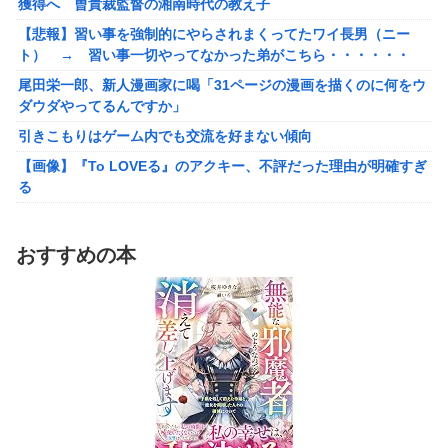
獲得へ 曺貴裁監督の湘南時代の教え子
の納税義務あり
高市首相の被災地動画に批判…木原官房長官「BGMも情報発信の
【悲報】習い事を強制的にやらされまくってたワイ長男（ニー
一つ」
【画像】泉「セラス！開けてくれ！セラァス!!」【ラブライ
ト） → 習い事一切やってなかった弟がこちら・・・・・・
【朗報】マンジャラーワイ、マンジャロ使用して8週間たった結
ブ！蓮ノ空】
尾田栄一郎、新人漫画家に喝「31ページの漫画を描くのに何をウ
果
除霊ゲームさん、泣く泣くクソアプデしてしまう
ダウダやってるんですか」
ココリコ遠藤妻「家のエアコン全部変えたら300万円。高すぎま
引きこもりはゲーム内でも交流を好まない傾向
せんか？」
【画像】『To LOVEる』のアクキー、不評だった理由が明確すぎ
【悲報】俺、「株の損失」が凄すぎて死にたい・・・
る
専門家「日本車はダサい、見てて恥ずかしい」
【動画】美女さん、バッチリメイク女子を強烈に煽るｗｗｗｗｗ
日本「熊本地震」ハビタ「従業員2人亡くなる」営業部長「ｲｵﾝの
ｗｗ
ｽﾀｯﾌに制止されなかった」日本「部長が連絡後の店員行動を証言
おすすめの本
【動画】 奇跡の原石！！！女の子がイク姿を公開！乳首ピンピン
（謎」イオン「再入館可能の事実ない」→
でマ●コ濡れ濡れの姿が凄い！
【悲報】若者「転勤とか無理」→企業、ついに制度を変え始める
【悲報】デジタル化についていけない人たち、ガチで社会から取
病気でウィッグと知った途端、女性社員を無視＆最低の性的暴言
り残され始める
を吐く会社男たち！裏で告発した結果、部署解体＆異動で減給の
オンワード、熊本地震を受け社内ルールを大幅変更
地獄を見ることにｗｗ←人として最低限の倫理観すら欠如してる
高市首相の被災地動画に批判…木原官房長官「BGMも情報発信の
通学電車でイキリオタク3人組にイヤホン抜かれて「違法サイト
一つ」
で見るな！」と絡まれた→「Netflixですが…？」と返したらキョ
ドって別車両へ逃走…20代にもなって群れてイキってくんな