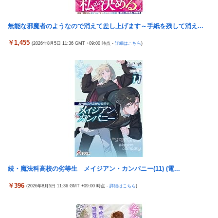
日本の永住権、ガチで取得困難へ…外国人「もう日本は諦める」
【悲報】落語家、亡くなったタレントからいじめられた過去を告
【悲報】若者「転勤とか無理」→企業、ついに制度を変え始める
白する…
無能な邪魔者のようなので消えて差し上げます～手紙を残して消え...
病気でウィッグと知った途端、女性社員を無視＆最低の性的暴言
【悲報画像】ブルーロックになんJ民とドッピュン孕ませ男登場
を吐く会社男たち！裏で告発した結果、部署解体＆異動で減給の
￥1,455
(2026年8月5日 11:36 GMT +09:00 時点 -
詳細はこちら
)
www
地獄を見ることにｗｗ←人として最低限の倫理観すら欠如してる
【画像】人気漫画「サンキューピッチ」6巻の表紙、えちえちす
通学電車でイキリオタク3人組にイヤホン抜かれて「違法サイト
ぎて限界突破ｗｗｗｗ
で見るな！」と絡まれた→「Netflixですが…？」と返したらキョ
ドって別車両へ逃走…20代にもなって群れてイキってくんな
【世も末】セクシー女優「熊本に300万円寄付」→ (ヽ´ん`)「汚い
金でもありがとう」
【朗報】「実質賃金」、6カ月連続プラスｗｗｗｗｗ
【速報】ジャンポケ斎藤、求刑7年で逝く。実刑確実か
【朗報】最新台「eエデンズゼロ」わずか1時間48分で一撃9万
5000発コンプリートを達成してしまうｗ 究極LT期待出玉2万発
海外「世界で日本を死守するぞ！」 日本の消防署を訪れたちびっ
超えの現行最強スペックは伊達じゃないな…
子集団が世界をメロメロに
近所のコープにいる爺さん、隙あらば「他人のカゴ」に商品を入
海外「全部日本の真似だったのか…」 日本の普通のテレビ番組が
れようとする
最新SNSの数十年先を行っていたと話題に
続・魔法科高校の劣等生 メイジアン・カンパニー(11) (電...
パチンコ店「今日がグランドオープンから15周年記念日です！」
米国「日本よ、そろそろ利上げしろ」高市政権の経済政策に圧力
←ワイ「五万負けてます」
￥396
ｗ
(2026年8月5日 11:36 GMT +09:00 時点 -
詳細はこちら
)
女戦士・猫獣人・ハーフエルフ・僧侶の4人パーティ
トランプ大統領「日本が助けを求めてきた！」
【艦これ】みんなもう終わってそうだから聞くんだけど E3-2って
内閣広報官「高市総理が避難所を３分しか視察しなかったなんて