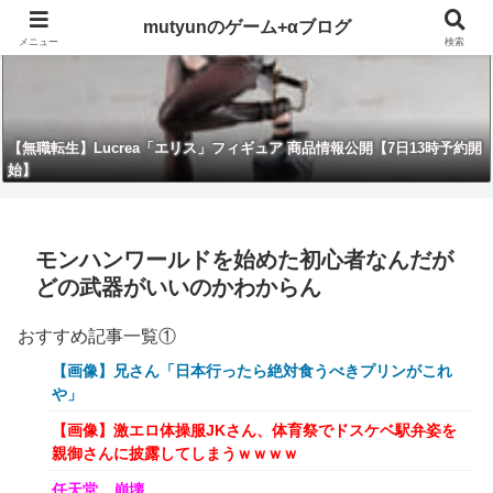
mutyunのゲーム+αブログ
メニュー
検索
【無職転生】Lucrea「エリス」フィギュア 商品情報公開【7日13時予約開
始】
モンハンワールドを始めた初心者なんだが
どの武器がいいのかわからん
おすすめ記事一覧①
【画像】兄さん「日本行ったら絶対食うべきプリンがこれ
や」
【画像】激エロ体操服JKさん、体育祭でドスケベ駅弁姿を
親御さんに披露してしまうｗｗｗｗ
任天堂、崩壊