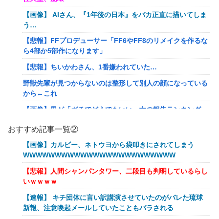
【画像】 AIさん、『1年後の日本』をバカ正直に描いてしま
う…
【悲報】FFプロデューサー「FF6やFF8のリメイクを作るな
ら4部か5部作になります」
【悲報】ちいかわさん、1番嫌われていた…
野獣先輩が見つからないのは整形して別人の顔になっている
から←これ
【画像】男が「ガチでどうでもいい」女の報告ランキング、
圧倒的第１位と言えば『コレ』w w w w w w w w w w
おすすめ記事一覧②
【悲報】みい山作者さん、あらゆる過去を消しまくる
【画像】カルビー、ネトウヨから袋叩きにされてしまう
【艦これ】 E5の対潜レベリング用に装備調整してるんだけ
WWWWWWWWWWWWWWWWWWWWWWWW
ど・・・
【悲報】人間シャンパンタワー、二段目も判明しているらし
あなたは衛宮士郎の代わりに五次に挑むようです 第411話
いｗｗｗｗ
【悲報】バンダイ、とんでもないガシャポンを1500円で販
【速報】 キチ団体に言い訳講演させていたのがバレた琉球
売する
新報、注意喚起メールしていたこともバラされる