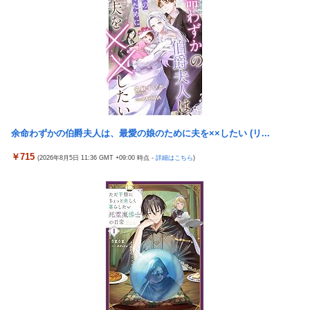
サブの穴が空いてないダイハツ駆逐並べて 高速＋とかしてるとア
デマ！50分いたぞ😡」 →事実上の視察は数分で正解
ホほど時間かかる？
韓国人の対日好感度が過去最高に、「ノージャパン」は終わっ
【艦これ】酔って妹に絡むアブルッツィ 他
た？＝ネット「中国より100倍いい」
【艦これ】今回のかわいい大賞は決まった
【速報】米軍、主要迎撃ミサイルの80％使い果たす 米軍高官「今
の米国は危険な水準」
【二次エ□】 信濃(アズールレーン)ママの服の中でばぶばぶ甘え
たいエ□画像
ホンダ、営業利益5307億円で過去最高を記録
パチンコ代を稼ぐ為に白タクやってた82歳のおじいちゃんが逮捕
【熊本地震】共産党信者「わたしが避難所を代表して首相と話せ
余命わずかの伯爵夫人は、最愛の娘のために夫を××したい (リ...
される 逮捕の数日前に釈放されたばかりなのに即再犯
るなら他の方々の要望などを伝えると思う」 ネット「とうとう気
に食わない避難者disを始...
年商10億円を超える「ひとり親方」が激増、Mac miniを大量購
￥715
(2026年8月5日 11:36 GMT +09:00 時点 -
詳細はこちら
)
入しAIを従業員代わりに????
【悲報】ロシアのリゾート地、『地獄状態』になってしま
う・・・
【閲覧注意】 部族に捕まった人間の殺され方、ギャングや麻薬カ
ルテルの10倍恐ろしいと話題に
【朗報】「実質賃金」、6カ月連続プラスｗｗｗｗｗ
実際のところ中国って日本をどうしたいんやろな？
【朗報】最新台「eエデンズゼロ」わずか1時間48分で一撃9万
5000発コンプリートを達成してしまうｗ 究極LT期待出玉2万発
体調不良で休んでパチンコ通ってたら、数十日単位の証拠写真撮
超えの現行最強スペックは伊達じゃないな…
られて会社クビになった
近所のコープにいる爺さん、隙あらば「他人のカゴ」に商品を入
内閣広報官「高市総理が避難所を３分しか視察しなかったなんて
れようとする
デマ！50分いたぞ😡」 →しかし事実上の視察は数分で正解