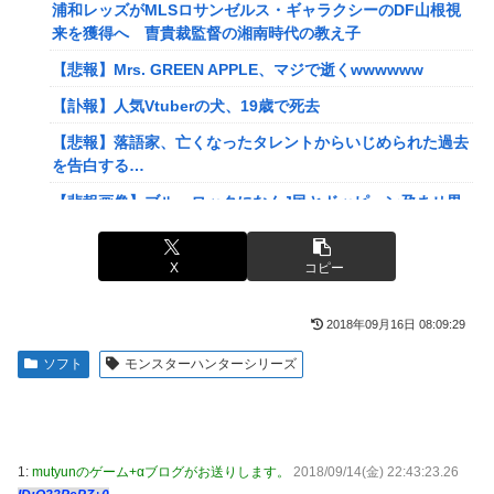
海外「世界で日本を死守するぞ！」 日本の消防署を訪れた
浦和レッズがMLSロサンゼルス・ギャラクシーのDF山根視
ちびっ子集団が世界をメロメロに
来を獲得へ 曺貴裁監督の湘南時代の教え子
【悲報】若者「転勤とか無理」→企業、ついに制度を変え始
【悲報】Mrs. GREEN APPLE、マジで逝くwwwwww
める
【訃報】人気Vtuberの犬、19歳で死去
病気でウィッグと知った途端、女性社員を無視＆最低の性的
【悲報】落語家、亡くなったタレントからいじめられた過去
暴言を吐く会社男たち！裏で告発した結果、部署解体＆異動
を告白する…
で減給の地獄を見ることにｗｗ←人として最低限の倫理観す
ら欠如してる
【悲報画像】ブルーロックになんJ民とドッピュン孕ませ男
登場www
通学電車でイキリオタク3人組にイヤホン抜かれて「違法サ
イトで見るな！」と絡まれた→「Netflixですが…？」と返し
息子のオ●ニーを発見したワイの嫁、全ての対応を間違えて
X
コピー
たらキョドって別車両へ逃走…20代にもなって群れてイキっ
しまう…
てくんな
【動画】女子「勃ってんじゃん笑」男子「うるさい//」女子
2018年09月16日 08:09:29
専業主婦の私に毎日暴言電話をかけてくるトメ！声優学校で
「キャハハ！」→フ●ラ開始ｗｗｗｗｗｗｗｗｗｗ
培った声色チェンジで間違い電話ループ⇒極道になりすまし
ソフト
モンスターハンターシリーズ
てドス声で脅した結果←声優スキルの無駄遣いが最高すぎる
佐々木舞音アナ 短パン、生足、横乳 バレーレポート！！
ｗｗｗ
割とマジで日本の少子化の原因って何なのか
【悲報】落語家、亡くなったタレントからいじめられた過去
韓国型イージス搭載の次世代駆逐艦「KDDX」1番艦…2032
を告白する…
1:
mutyunのゲーム+αブログがお送りします。
2018/09/14(金) 22:43:23.26
年竣工と公示！