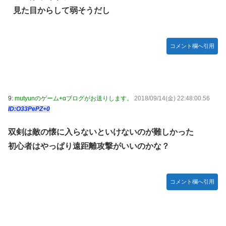
【朗報】 任天堂、microSD Expressを普及させてしまう…
見た目からして弱そうだし
【デレマス】 橘ありす「あなたの瞳には」
ヴィクターはエインフェリアを集めるようです 第75話
コメント欄へ引用
お前らが思うバカゲーて何？
『ゼルダの伝説BotW』が出て10年になろうとしてるけどま
だ越えたゲーム出てない
成人向けゲーム『ヤリステ メスブター』開発者絶望、銀行
9:
mutyunのゲーム+αブログがお送りします。
2018/09/14(金) 22:48:00.56
がsteamからの入金を拒否→金が入ってなくても売上金額分
ID:O33PePZ+0
の納税義務あり
双剣は敵の懐に入らないといけないのが難しかった
【画像】泉「セラス！開けてくれ！セラァス!!」【ラブライ
初心者はやっぱり遠距離攻撃がいいのかな？
ブ！蓮ノ空】
内閣広報官「高市総理が避難所を３分しか視察しなかったな
んてデマ！50分いたぞ😡」 →しかし事実上の視察は数分で
コメント欄へ引用
正解
除霊ゲームさん、泣く泣くクソアプデしてしまう
韓国人「本日チームをサヨナラ負けさせたイ・ジョンフの守