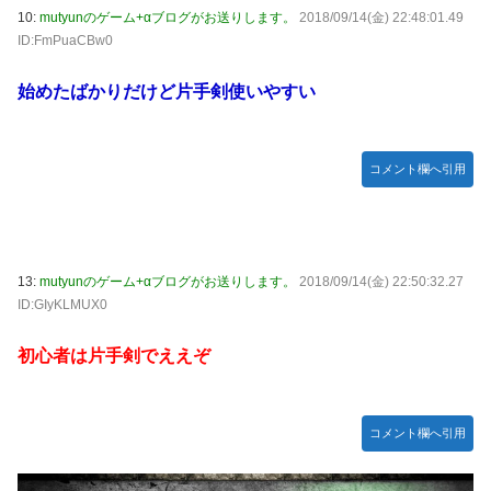
備、ガチでヤバ過ぎる…」→「のび太レベルの守備ｗｗ」＝
10:
mutyunのゲーム+αブログがお送りします。
2018/09/14(金) 22:48:01.49
韓国の反応
ID:FmPuaCBw0
【のぎおび】乃木坂のマイナスイオン鈴木佑捺ちゃん 盛り
あがり18440 ギフト52564 18:15～
始めたばかりだけど片手剣使いやすい
【ハロプロ】事務所「新曲は年1リリース、これで1年頑張っ
て」 ← これ
コメント欄へ引用
【櫻坂46】失踪... 藤吉夏鈴、紹介映像解禁【踊る大捜査線
N.E.W】
Juice=Juiceさん「TIF2026」で1位獲得ｷﾀ━━━━(ﾟ
∀ﾟ)━━━━!!
13:
mutyunのゲーム+αブログがお送りします。
2018/09/14(金) 22:50:32.27
【速報】BEYOOOOONDS、重大発表のお知らせ
ID:GIyKLMUX0
【AIイラスト】フェラをしている女の子のAIエロ画像まとめ
初心者は片手剣でええぞ
【アニメ調】 Part 3
コメント欄へ引用