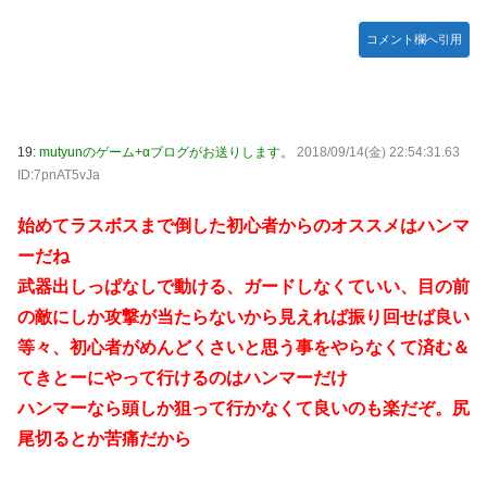
コメント欄へ引用
19:
mutyunのゲーム+αブログがお送りします。
2018/09/14(金) 22:54:31.63
ID:7pnAT5vJa
始めてラスボスまで倒した初心者からのオススメはハンマ
ーだね
武器出しっぱなしで動ける、ガードしなくていい、目の前
の敵にしか攻撃が当たらないから見えれば振り回せば良い
等々、初心者がめんどくさいと思う事をやらなくて済む＆
てきとーにやって行けるのはハンマーだけ
ハンマーなら頭しか狙って行かなくて良いのも楽だぞ。尻
尾切るとか苦痛だから