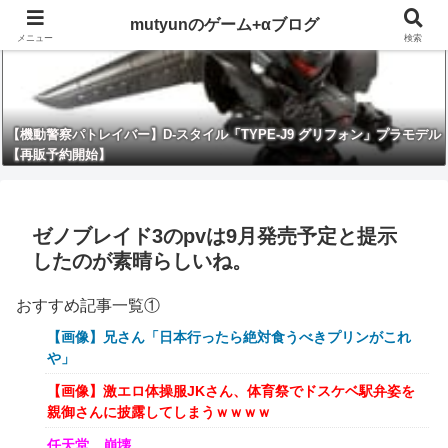
mutyunのゲーム+αブログ
メニュー
検索
【機動警察パトレイバー】D-スタイル「TYPE-J9 グリフォン」プラモデル
【再販予約開始】
ゼノブレイド3のpvは9月発売予定と提示
したのが素晴らしいね。
おすすめ記事一覧①
【画像】兄さん「日本行ったら絶対食うべきプリンがこれ
や」
【画像】激エロ体操服JKさん、体育祭でドスケベ駅弁姿を
親御さんに披露してしまうｗｗｗｗ
任天堂、崩壊