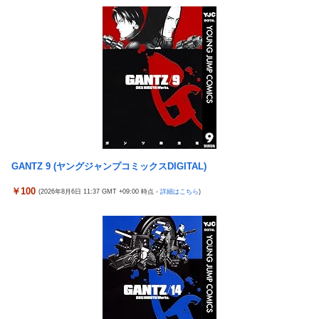
【衝撃】クルタ族虐 殺の犯人、ツェリードニヒで確定！クロロの
【悲報】ワンダンス作者「手書きでダンスアニメ描いてみまし
演劇のせいで2人も無駄死ににwwww
た」←アニメの当てつけにしか見えないと話題に
【悲報】ライター「ちいかわが反社とコラボしてた」ﾊﾟｼｬｯ
エアギアって再アニメ化したら良さそうじゃない？ ちゃんとエロ
死神のコスプレをして隣のビルの屋上から病院を眺めていた男を
さとか大暮のセンスを忠実に再現して
逮捕ｗｗｗ
涌井秀章(40) 2.88 3勝1敗 4QS K/BB10.00
【画像】コスプレイヤーが死ぬ気で痩せた結果ｗｗｗｗ
神谷玲子の新台は神ぱち!? #75【「e七つの大罪3」1回転で大当
【悲報】福岡の電車、完全にやらかす。構内アナウンスでド下ネ
たり＝速さが段違い！渾身のRUSHに神谷が挑む！！】
タを連発するｗｗｗｗｗ
【実戦報告】Lストリートファイター6の評判まとめ！ヤレる感が
【ROBOT魂】 88,000のミーティアが二次も即完売なの大人気す
微妙！？もう稼働貢献週の予想をするユーザーも！？
GANTZ 9 (ヤングジャンプコミックスDIGITAL)
ぎる…
4号機ジジイ「どんなノーマルタイプでも下皿はガッチガチがデ
【日向坂46】 かほりん、ありのままの姿・・・【藤嶌果歩1st写
フォ」←マジで無駄な事やってるよな
￥100
(2026年8月6日 11:37 GMT +09:00 時点 -
詳細はこちら
)
真集】
冷笑系パチンカスさん「フルカスは脳死？成人男子がパチンコの
【パ順位】鷹========猫-公=====檻-/==鴎=========鷲
演出に一喜一憂してる方が脳死なんよ」
（2026.8.5）
【バンダイ】「食玩」「プライズ」「ガシャポン」2026年8月発
【悲報】みのもんたさん、代表作が「クイズミリオネア」しかな
売商品【発売スケジュール】
い
【悲報】AV女優さん、キモオタチー牛弱男どもの「おはよう」に
【幽霊否定派、完全論破】幽霊がいないなら午前2時に一人で墓
ブチギレｗｗｗ
石を木刀で叩き割れるよな？ｗｗｗｗｗ