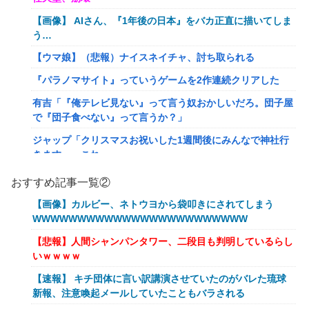
【画像】 AIさん、『1年後の日本』をバカ正直に描いてしま
う…
【ウマ娘】（悲報）ナイスネイチャ、討ち取られる
『パラノマサイト』っていうゲームを2作連続クリアした
有吉「『俺テレビ見ない』って言う奴おかしいだろ。団子屋
で『団子食べない』って言うか？」
ジャップ「クリスマスお祝いした1週間後にみんなで神社行
きます」←これ
【画像】令和最新版のあのちゃん、可愛過ぎてワイらにブッ
おすすめ記事一覧②
刺さりまくりw w w w w w
【画像】カルビー、ネトウヨから袋叩きにされてしまう
オワコン扱いされていたデジモンさん、令和に全盛期を超え
WWWWWWWWWWWWWWWWWWWWWWWW
る利益を生み出していた
【悲報】人間シャンパンタワー、二段目も判明しているらし
【爆笑ｗ】バッグひったくりを試みた男、バイクを盗られ
いｗｗｗｗ
る！
【速報】 キチ団体に言い訳講演させていたのがバレた琉球
【動画】新型のさすまた、限界突破www
新報、注意喚起メールしていたこともバラされる