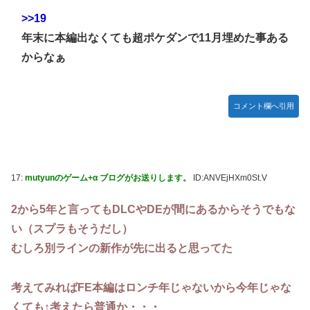
>>19
年末に本編出なくても超ポケダンで11月埋めた事ある
からなぁ
コメント欄へ引用
17:
mutyunのゲーム+α ブログがお送りします。
ID:ANVEjHXm0St.V
2から5年と言ってもDLCやDEが間にあるからそうでもな
い（スプラもそうだし）
むしろ別ラインの新作が先に出ると思ってた
考えてみればFE本編はロンチ年じゃないから今年じゃな
くても↑考えたら普通か・・・