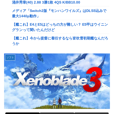
メディア「Switch2版『モンハンワイルズ』はDLSS込みで
涌井秀章(40) 2.88 3勝1敗 4QS K/BB10.00
最大1440p動作」
メディア「Switch2版『モンハンワイルズ』はDLSS込みで
【艦これ】E4とE5はどっちの方が難しい？ E5甲はウイニン
最大1440p動作」
グランって聞いたんだけど
【艦これ】E4とE5はどっちの方が難しい？ E5甲はウイニン
【艦これ】今から提督に着任するなら皆吹雪初期艦なんだろ
グランって聞いたんだけど
うか
【艦これ】今から提督に着任するなら皆吹雪初期艦なんだろ
【艦これ】バニ黒潮親潮 他
うか
中西悠理アナ 袖口からインナーチラ見え！！
【悲報】Amazon、デザイン改悪か
ソフト
【ポケモンGO】リモート交換って 大半が交換レート合わせ
【速報】専門家「イオンモール熊本の爆心地に”こんなも
ない奴多くね？
の”があったんだけど…」
【衝撃】クルタ族虐 殺の犯人、ツェリードニヒで確定！ク
【画像】かつて天下を獲っていたYouTuberの現在ｗｗｗｗ
ロロの演劇のせいで2人も無駄死ににwwww
【速報】熊本イオンモール、爆発の原因は『これ』の可能性
【悲報】ライター「ちいかわが反社とコラボしてた」ﾊﾟｼｬｯ
【悲報】コレコレ、月収1億円ｗｗｗそりゃ外出るのにボデ
死神のコスプレをして隣のビルの屋上から病院を眺めていた
ィガードつけるわ…
男を逮捕ｗｗｗ
【悲報】有名漫画家、がんを公表「大腸癌になってしまいま
【画像】コスプレイヤーが死ぬ気で痩せた結果ｗｗｗｗ
した。肝臓に転移も見られてステージ4です」