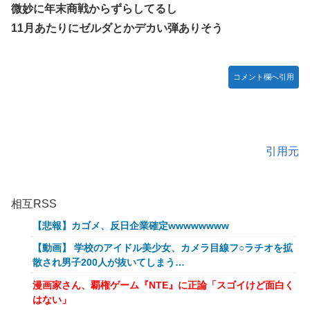
微妙に年末商戦からずらしてるし
11月あたりにゼルダとかデカい弾ありそう
コメント欄へ引用
引用元
相互RSS
【悲報】カゴメ、反日企業確定wwwwwwww
【動画】 学校のアイドル美少女、カメラ目線フ○ラチオを拡
散され男子200人が抜いてしまう…
漫画家さん、覇権ゲーム『NTE』に正論「スゴイけど面白く
はない」