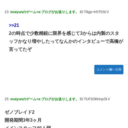
23:
mutyunのゲーム+α ブログがお送りします。
ID:T9gp+H5T0St.V
>>21
2の時点で少数精鋭に限界を感じて3からは内製のスタ
ッフかなり増やしたってなんかのインタビューで高橋が
言ってたぞ
コメント欄へ引用
25:
mutyunのゲーム+α ブログがお送りします。
ID:TUF3O6HnpSt.V
ゼノブレイド2
開発期間3年3ヶ月