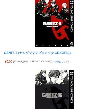
外国人「2002年W杯は?」韓国サッカーに衝撃的不祥事！W杯予
「電車で女性が失神したら無言の男が真横についてきた」とタレ
選でレフリーへの性的接待発覚！海外騒然！【海外の反応】
ントが主張、虚言疑惑が出ると「その男の垢を発見した」と追加
【ウマ娘】わたしの全力受け止めて♡ ←「またへんないきものが
主張するも……
ふえてる…」
なんでみんなそんなに共産主義嫌なん？
【バンダイ】「食玩」「プライズ」「ガシャポン」2026年8月発
売商品【発売スケジュール】
【悲報】AV女優さん、キモオタチー牛弱男どもの「おはよう」に
ブチギレｗｗｗ
GANTZ 4 (ヤングジャンプコミックスDIGITAL)
【〈物語〉シリーズ】セガ「忍野忍」「斧乃木余接」プライズフ
ィギュア【彩色原型公開】
￥100
(2026年8月6日 11:37 GMT +09:00 時点 -
詳細はこちら
)
【ナイトレイン】 舐め腐ったネタビルドで床舐めしまくる「俺っ
て面白いやろ？」みたいな寒い奴
三菱自動車、「パジェロ」の中型版・小型版も発売へ
【ウルトラQ】 「ナメゴン」とかいうシリーズ初の宇宙怪獣
【衝撃】 中国製ルーター20機種にバックドア発見！ ネットに繋
ぐだけで35秒ごとに中国のサーバーと通信
【艦これ】 募：ヴィスビィの触媒