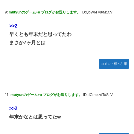
ズフィギュア【彩色原型公開】
9:
mutyunのゲーム+α ブログがお送りします。
ID:QbW6Fy8/MSt.V
【画像】令和最新版のあのちゃん、可愛過ぎてワイらにブッ
刺さりまくりw w w w w w
>>2
【ナイトレイン】 舐め腐ったネタビルドで床舐めしまくる
早くとも年末だと思ってたわ
「俺って面白いやろ？」みたいな寒い奴
まさか7ヶ月とは
連合のモルモット部隊の部隊長になりました 第45話
【ウルトラQ】 「ナメゴン」とかいうシリーズ初の宇宙怪獣
【デレマス】 橘ありす「あなたの瞳には」
コメント欄へ引用
【艦これ】 募：ヴィスビィの触媒
やるやらでっきーのクラス転移ダンジョンサバイバル・闇鍋
あんこ仕立て 第45話
11:
mutyunのゲーム+α ブログがお送りします。
ID:dCrmzzdTaSt.V
【画像】『金田一少年の事件簿』で好きな死体ランキング１
位がこちら！
>>2
やる夫のダンジョン運営記180-おまけ31 埋めネタ「17話舞
年末かなとは思ってたw
台裏2 土産物市・当日」
ソフトの入れ替えなんて10秒で済むのにそれを面倒くさいと