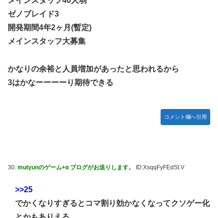
メインスタッフ40人弱
ゼノブレイド3
開発期間4年2ヶ月(暫定)
メインスタッフ大募集
かなりの余裕と人員増加があったと思われるから
3はかなーーーーり期待できる
コメント欄へ引用
30:
mutyunのゲーム+α ブログがお送りします。
ID:XsqqFyFEdSt.V
>>25
でかくなりすぎるとコマ割り効かなくなってクソゲー化
とかもありえる