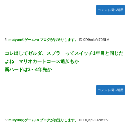
モーニング娘。'25『気になるその気の歌』ってガチで名曲
だと思うんだけど
コメント欄へ引用
5期・6期 人気ランキング
冨里奈央ちゃん、おへそ見せガチでエグいって・・・
5:
mutyunのゲーム+α ブログがお送りします。
ID:0D9mlpM70St.V
コレ出してゼルダ、スプラ ってスイッチ1年目と同じだ
よね マリオカートコース追加もか
新ハードは3～4年先か
コメント欄へ引用
6:
mutyunのゲーム+α ブログがお送りします。
ID:UQap9GrcdSt.V