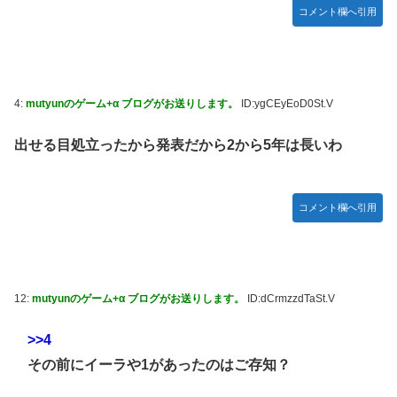
かDL版選ぶ理由だわとかなんなんアホなのか
コメント欄へ引用
【ウマ娘】夜に食べるアイスおいち！「きーん」ってする
ち。
【にじさんじ】本日20時から、ののはとあゆゆでコラボ！
4:
mutyunのゲーム+α ブログがお送りします。
ID:ygCEyEoD0St.V
広島県知事ら「核抑止論、根本的におかしい。軍拡競争を助
長し世界を不安定化させるだけ」
出せる目処立ったから発表だから2から5年は長いわ
部屋作りゲーム、確率で出現するイカを見るとクラッシュす
る不具合が発生
コメント欄へ引用
積水ハウス「地面師に55億円騙し取られた…」ワイ「はえー
かわいそう…会社滅茶苦茶やろなぁ」
【激震】韓国人「韓国サッカー協会、W杯・五輪で複数回の
性接待を行い審判を買収していたことが発覚…（ﾌﾞﾙﾌﾞﾙ」＝
韓国の反応
12:
mutyunのゲーム+α ブログがお送りします。
ID:dCrmzzdTaSt.V
【元NMB48】安部若菜、卒業して早くもお酒解禁
>>4
冨里奈央ちゃん、罰ゲームのセミをずっと気にしてたｗ【乃
その前にイーラや1があったのはご存知？
木坂46】