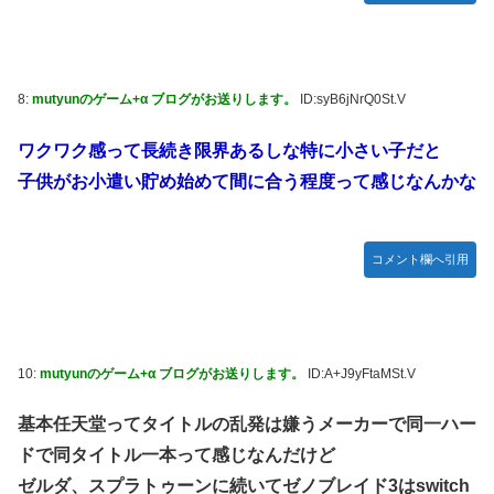
8:
mutyunのゲーム+α ブログがお送りします。
ID:syB6jNrQ0St.V
ワクワク感って長続き限界あるしな特に小さい子だと
子供がお小遣い貯め始めて間に合う程度って感じなんかな
コメント欄へ引用
10:
mutyunのゲーム+α ブログがお送りします。
ID:A+J9yFtaMSt.V
基本任天堂ってタイトルの乱発は嫌うメーカーで同一ハー
ドで同タイトル一本って感じなんだけど
ゼルダ、スプラトゥーンに続いてゼノブレイド3はswitch