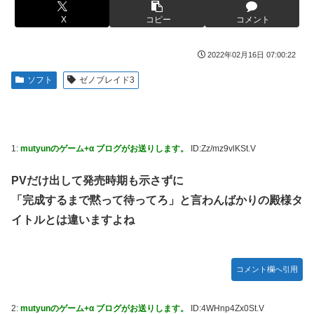
【ROBOT魂】 88,000のミーティアが二次も即完売なの大人
伊勢鈴蘭さん、コカ・コーラ愛を全力アピール！
X
コピー
コメント
気すぎる…
無期懲役、去年の仮釈放わずか４人…もう実質終身刑だった
【デレマス】 紗南「アイドルに似合うポケモン？」
2022年02月16日 07:00:22
【画像】田中みな実さん、妊娠中とは思えないヒール姿で登
ブラッドボーン全クリしたんだが
場してしまう
ソフト
ゼノブレイド3
【画像】田中みな実さん、妊娠中とは思えないヒール姿で登
【画像】令和最新版のあのちゃん、可愛過ぎてワイらにブッ
場してしまう
刺さりまくりw w w w w w
ワイ手取り15万正社員→副業でウーバーやってるんやが金が
【画像】日焼け口リの締まったお尻っていいよね！ｗｗｗｗ
ない
ｗ
1:
mutyunのゲーム+α ブログがお送りします。
ID:Zz/mz9vlKSt.V
株式投資、若年男性の自信喪失の原因に-6割超が「人生の敗
熊本･八代港で自衛隊の「病院船」が医療提供開始、診察と
者」自認
PVだけ出して発売時期も示さずに
薬剤処方…被災者向け大浴場も！
「完成するまで黙って待ってろ」と言わんばかりの殿様タ
【緊急】お笑いジャングルポケット斉藤慎二被告に懲役7年
【悲報】コメ農家「高市総理には愛想尽かした」売値は生産
の求刑←これ…
イトルとは違いますよね
原価の半分以下に…肥料代や燃料代は高騰「今年でやめる」
農家も
【ウマ娘】セイちゃんの攻撃力を見よ！！！
【悲報】かつての「快楽天」が微妙になったわけｗｗｗｗｗ
【悲報】人気配信者「はっきり言う、ジャングリア沖縄ほん
コメント欄へ引用
とーーーーーーーーにおもんない！！！！」→炎上
【有能】政府「トラックはサービスエリア利用有料化すれば
サボらず走るし流問題解決じゃね？」
海外「全部日本の真似だったのか…」 日本の普通のテレビ
2:
mutyunのゲーム+α ブログがお送りします。
ID:4WHnp4Zx0St.V