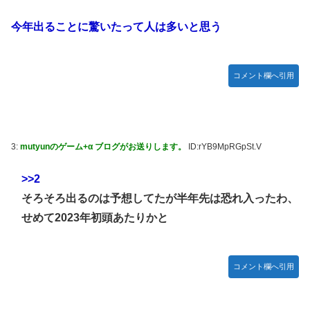
番組が最新SNSの数十年先を行っていたと話題に
ジャグラーやってる奴ってヤバいの多すぎじゃね？？？
【艦これ】これがラ級ちゃんの水着modeか・・・！
今年出ることに驚いたって人は多いと思う
今季もタイトル獲得を目指すFC町田ゼルビア黒田剛監督が
抱負を語る
ぐらんぶる Season 3 第5話 感想：耕平がタレントの替え玉
に！奇行にはちゃんと意味があった！
コメント欄へ引用
竹﨑由佳アナ ピタパンのお尻！！
【ウマ娘】セイちゃんの攻撃力を見よ！！！
【画像】島田フミカネ先生、ひたすらエッチな絵を上げ続け
る存在になってしまう
3:
mutyunのゲーム+α ブログがお送りします。
ID:rYB9MpRGpSt.V
【ウマ娘】（悲報）ナイスネイチャ、討ち取られる
>>2
【画像あり】ワイ、今更SSSS.GRIDMANを観賞するも面白
そろそろ出るのは予想してたが半年先は恐れ入ったわ、
過ぎて今まで観てなかったを後悔する…
せめて2023年初頭あたりかと
【バンダイ】「食玩」「プライズ」「ガシャポン」2026年8
月発売商品【発売スケジュール】
【悲報】AV女優さん、キモオタチー牛弱男どもの「おはよ
コメント欄へ引用
う」にブチギレｗｗｗ
【〈物語〉シリーズ】セガ「忍野忍」「斧乃木余接」プライ