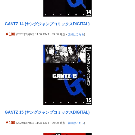
【〈物語〉シリーズ】セガ「忍野忍」「斧乃木余接」プライズフ
神谷玲子の新台は神ぱち!? #75【「e七つの大罪3」1回転で大当
ィギュア【彩色原型公開】
たり＝速さが段違い！渾身のRUSHに神谷が挑む！！】
三菱自動車、「パジェロ」の中型版・小型版も発売へ
【実戦報告】Lストリートファイター6の評判まとめ！ヤレる感が
GANTZ 14 (ヤングジャンプコミックスDIGITAL)
【衝撃】 中国製ルーター20機種にバックドア発見！ ネットに繋
微妙！？もう稼働貢献週の予想をするユーザーも！？
ぐだけで35秒ごとに中国のサーバーと通信
￥100
(2026年8月6日 11:37 GMT +09:00 時点 -
詳細はこちら
)
4号機ジジイ「どんなノーマルタイプでも下皿はガッチガチがデ
影山優佳、赤ランジェリー×網タイツがスケベ過ぎる！只の痴女
フォ」←マジで無駄な事やってるよな
だろ・・・
【画像】田中みな実さん、妊娠中とは思えないヒール姿で登場し
【有能】政府「トラックはサービスエリア利用有料化すればサボ
てしまう
らず走るし流問題解決じゃね？」
ワイ手取り15万正社員→副業でウーバーやってるんやが金がない
母と一緒の時に、明らかに足に障害がある方が歩いていた。母
株式投資、若年男性の自信喪失の原因に-6割超が「人生の敗者」
「なんであんな歩き方なの？ふざけてるの？」
自認
伊勢鈴蘭さん、コカ・コーラ愛を全力アピール！
韓国警察、大韓サッカー協会を家宅捜索 代表監督選考巡り
今季もタイトル獲得を目指すFC町田ゼルビア黒田剛監督が抱負を
パヨク「アジア人民、中国人民と連帯して戦おー！悪政高市を打
語る
倒するぞー！」
富士登山ツアー中に64歳男性死亡 8合目付近で意識失う
GANTZ 15 (ヤングジャンプコミックスDIGITAL)
積水ハウス「地面師に55億円騙し取られた…」ワイ「はえーかわ
細井くんの彼女、寝取らせOKだってよ3
￥100
いそう…会社滅茶苦茶やろなぁ」
(2026年8月6日 11:37 GMT +09:00 時点 -
詳細はこちら
)
【ポケモンGO】「色違い000個体」とかい逆にレアな個体
【悲報】茂木敏充外相、『大炎上』してしまう！！！！！！！