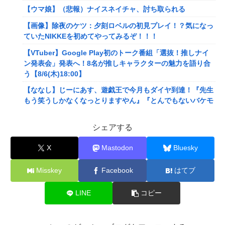
【ウマ娘】（悲報）ナイスネイチャ、討ち取られる
【画像】除夜のケツ：夕刻ロベルの初見プレイ！？気になっ
ていたNIKKEを初めてやってみるぞ！！！
【VTuber】Google Play初のトーク番組「選抜！推しナイ
ン発表会」発表へ！8名が推しキャラクターの魅力を語り合
う【8/6(木)18:00】
【ななし】じーにあす、遊戯王で今月もダイヤ到達！『先生
もう笑うしかなくなっとりますやん』『とんでもないバケモ
ンを産み出してしまった』
シェアする
メディア「Switch2版『モンハンワイルズ』はDLSS込みで
最大1440p動作」
X
Mastodon
Bluesky
【艦これ】E4とE5はどっちの方が難しい？ E5甲はウイニン
グランって聞いたんだけど
Misskey
Facebook
はてブ
【艦これ】今から提督に着任するなら皆吹雪初期艦なんだろ
うか
LINE
コピー
【悲報】映画館の客、ほぼバイオテロレベルのやらかしで観
客が避難する事態にｗｗｗｗ