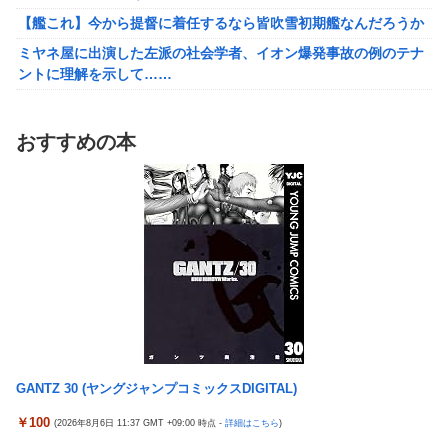
結婚相談所職員さん、子なし女にド正論を述べてしまう…
【艦これ】今から提督に着任するなら皆吹雪初期艦なんだろうか
週間少年ジャンプのグッズ(43億円分)を注文してキャンセルした
ミヤネ屋に出演した左派の社会学者、イオン爆発事故の例のテナ
32歳女が逮捕
ントに理解を示して……
今年3月のベントレーひき逃げ事件で逮捕された男、韓国籍だっ
【草】アル中「水飲みたくない！」 グラス「はい転倒」
た模様…自称インフルエンサー→実際はフェラーリの見積もりだ
「こんな事になるんやから強制置き配は止めておくべき」とユー
け投稿など嘘だらけｗｗｗｗｗｗｗｗ
おすすめの本
ザーがドン引き、UberEatsが導入した強制置き配が起こしたの
【悲報】桐谷さん「人生かけて7億円貯めたのにガンで死ぬか
は……
も。もっと素直に遊べばよかった。」
女さん、ワンピースグッズを大量注文→全キャンセルで逮捕ｗｗ
れいわ新選組、党名変更を発表 新党名は...
ｗ
精神科に通院してるけど「ヤンキー・ギャル・体育会系・茶髪や
【日向坂46】 かほりん、ありのままの姿・・・【藤嶌果歩1st写
金髪の人」を待合室で一度も見たことない
真集】
ミヤネ屋に出演した左派の社会学者、イオン爆発事故の例のテナ
【画像】スト6に彗星の如く現れたフィリピン人キャラが可愛す
ントに理解を示して……
ぎると話題に！
【草】アル中「水飲みたくない！」 グラス「はい転倒」
周囲の人「おい見ろよ…」「一人で来てんのかな…？ｗ」「腹で
「こんな事になるんやから強制置き配は止めておくべき」とユー
けーｗ」一人焼肉ワイ「……ッ…！」
GANTZ 30 (ヤングジャンプコミックスDIGITAL)
ザーがドン引き、UberEatsが導入した強制置き配が起こしたの
【衝撃】ワイ、偏差値30台の高校に入学した結果ｗｗｗｗｗｗｗ
は……
￥100
(2026年8月6日 11:37 GMT +09:00 時点 -
詳細はこちら
)
ｗｗｗ