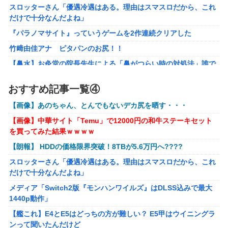
スロッターさん「優遇冷遇はある。理由はスマスロだから、これ
気すぎる…
だけで十分なんだよね」
ブラッドボーン全クリしたんだが
『パラノマサイト』っていうゲームを2作連続クリアした
【ナイトレイン】 舐め腐ったネタビルドで床舐めしまくる
竹﨑由佳アナ ピタパンのお尻！！
「俺って面白いやろ？」みたいな寒い奴
【鼻水】お灸堂の院長先生による「鼻がつらい時の対処法」誰で
【ウルトラQ】 「ナメゴン」とかいうシリーズ初の宇宙怪獣
も簡単にできると話題に
【画像】『金田一少年の事件簿』で好きな死体ランキング１
おすすめ記事一覧④
メディア「Switch2版『モンハンワイルズ』はDLSS込みで最大
位がこちら！
1440p動作」
【画像】あのちゃん、とんでもないデカ尻を晒す・・・
【ウマ娘】夜に食べるアイスおいち！「きーん」ってする
【艦これ】E4とE5はどっちの方が難しい？ E5甲はウイニングラ
【画像】中華サイト「Temu」で12000円の和牛ステーキセット
ち。
ンって聞いたんだけど
を買ってみた結果ｗｗｗｗ
【にじさんじ】本日20時から、ののはとあゆゆでコラボ！
【艦これ】今から提督に着任するなら皆吹雪初期艦なんだろうか
【朗報】 HDDの価格限界突破！8TBが5.6万円へ????
【ライザのアトリエ】キューズQ「ライザ(ライザリン・シュタウ
部屋作りゲーム、確率で出現するイカを見るとクラッシュす
スロッターさん「優遇冷遇はある。理由はスマスロだから、これ
ト)ウェディングStyle」フィギュア【予約開始】
る不具合が発生
だけで十分なんだよね」
【〈物語〉シリーズ】セガ「忍野忍」「斧乃木余接」プライズフ
メディア「Switch2版『モンハンワイルズ』はDLSS込みで最大
ィギュア【彩色原型公開】
1440p動作」
【バンダイ】「食玩」「プライズ」「ガシャポン」2026年8月発
【艦これ】E4とE5はどっちの方が難しい？ E5甲はウイニングラ
売商品【発売スケジュール】
ンって聞いたんだけど