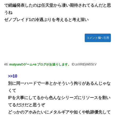
で続編発表したのは任天堂から凄い期待されてるんだと思
うね
ゼノブレイド1の冷遇ぶりを考えると考え深い
コメント欄へ引用
46:
mutyunのゲーム+α ブログがお送りします。
ID:zrXRtDjW0St.V
>>10
別に同一ハードで一本とかそういう拘りがあるんじゃな
くて
IPを大事にしてるから色んなシリーズにリソースを割い
てるだけだと思うぞ
どっかのアホみたいにメタルギアや如くや軌跡優先して