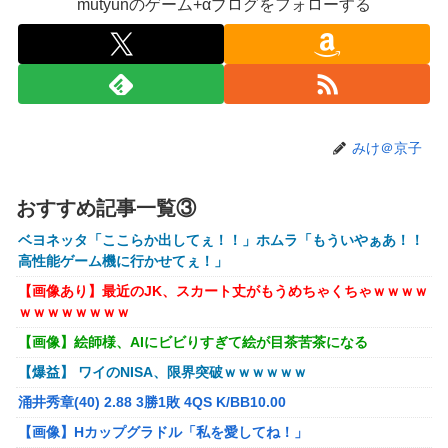
mutyunのゲーム+αブログをフォローする
【悲報】風俗嬢やってる女の末路ｗｗｗｗｗｗｗｗｗｗｗ
【警告】社会人「スムージーにキウイ皮ごと入れよ。これ美
容にいいんだよね〜」→ 結果…
【画像】コスプレイヤーが死ぬ気で痩せた結果ｗｗｗｗ
【衝撃】クルタ族虐 殺の犯人、ツェリードニヒで確定！ク
みけ＠京子
ロロの演劇のせいで2人も無駄死ににwwww
オコエ瑠偉、メキシコに渡って2球団を即クビ→SNS更新が3
おすすめ記事一覧③
ヶ月間止まって消息不明に
ベヨネッタ「ここらか出してぇ！！」ホムラ「もういやぁあ！！
町の弁当屋「申し訳ないが消費税1%になったらその分商品
高性能ゲーム機に行かせてぇ！」
代を値上げするわ」
【画像あり】最近のJK、スカート丈がもうめちゃくちゃｗｗｗｗ
パパ活不倫を暴露された大物芸人さん(63)、晒されたLINEが
ｗｗｗｗｗｗｗｗ
面白すぎるｗｗｗｗｗｗｗｗｗ(画像ｱﾘ)
【画像】絵師様、AIにビビりすぎて絵が目茶苦茶になる
【悲報】黒人、卑怯すぎて炎上するｗｗｗｗ
【爆益】 ワイのNISA、限界突破ｗｗｗｗｗｗ
【悲報】有名漫画家、がんを公表「大腸癌になってしまいま
涌井秀章(40) 2.88 3勝1敗 4QS K/BB10.00
した。肝臓に転移も見られてステージ4です」
【画像】Hカップグラドル「私を愛してね！」
【ROBOT魂】 88,000のミーティアが二次も即完売なの大人