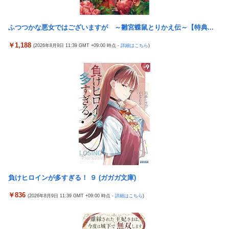
【悲報】高市内閣、消費税1％表明でも支持率下落 →ついに６割
日本の防衛白書、ついに青春アニメ化ｗｗｗ 国防を語る本なのに
割れ
表紙が謎すぎる
ふつつかな悪女ではございますが ～雛宮蝶鼠とりかえ伝～【特典...
日本の防衛白書、ついに青春アニメ化ｗｗｗ 国防を語る本なのに
タトゥー彫り師さん「刺青入れてる奴は全員バカです」→30万再
表紙が謎すぎる
￥1,188
(2026年8月9日 11:39 GMT +09:00 時点 -
詳細はこちら
)
生ｗｗｗｗｗｗ
タトゥー彫り師さん「刺青入れてる奴は全員バカです」→30万再
「神聖なる場所です」靖国神社、境内におけるコスプレや軍装の
生ｗｗｗｗｗｗ
禁止を発表
【画像】廃墟化したレンタルビデオ屋、そのまま時が止まってし
日本に対抗報復時、韓国のGDP3.1%減少…韓国の被害がより大き
まっていると話題にｗｗｗｗ
い＝韓国の反応
【悲報】女性配信者「アスペの検査してみた…みんなこれわかる
実際『ゼルダ 時オカ』→『風タク』の時の空気感を知りたい
の？」
チェリ男の悠遊自適 #608【オススメを選ぶ時の注意点！？】
【画像】ハンターハンターさん、ガチで最強の新能力を登場させ
てしまうｗｗｗｗｗｗｗ
THE NEUTRALのしげるさんのパチンココラボイベント動画が公
開される！めっちゃ楽しそうだな！！！
【画像】週刊少年マガジン、限界突破
なんでパチンコってこんな回らなくなったんだろうな…源さんと
【動画】甲子園の女性審判、大誤審で炎上
負けヒロインが多すぎる！ ９ (ガガガ文庫)
かUCの時って1000円25ぐらい回ったもんな
「テイルズオブシンフォニア リマスター」発売日が2/16に決定！
￥836
(2026年8月9日 11:39 GMT +09:00 時点 -
詳細はこちら
)
アクセルワールドのパチンコが相当やばいらしい… 打った人「剣
最新の「発売日告知トレーラー」も公開！
客列伝に並ぶ台が誕生した。みんな絶対打って欲しい！」
日本に対抗報復時、韓国のGDP3.1%減少…韓国の被害がより大き
【動画】 可愛い元気なバイトの女の子！ホテルへ。寝ている彼女
い＝韓国の反応