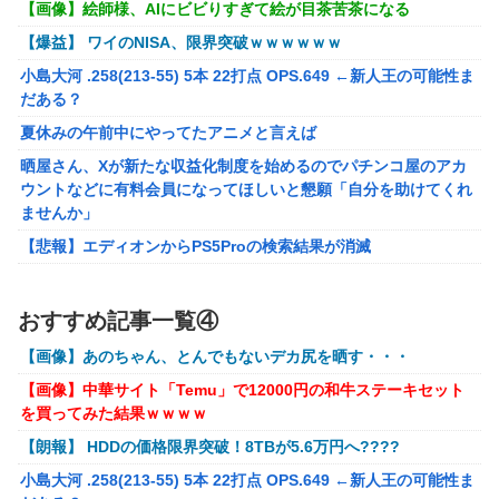
【悲報】坂口杏里を家に住ませてあげた結果ｗｗｗｗ
【画像】絵師様、AIにビビりすぎて絵が目茶苦茶になる
【画像】女性、『大人のおもちゃ』を入れたままMRI検査を
【爆益】 ワイのNISA、限界突破ｗｗｗｗｗｗ
受けた結果 →
小島大河 .258(213-55) 5本 22打点 OPS.649 ←新人王の可能性ま
「テイルズオブシンフォニア リマスター」発売日が2/16に
だある？
決定！最新の「発売日告知トレーラー」も公開！
夏休みの午前中にやってたアニメと言えば
実際『ゼルダ 時オカ』→『風タク』の時の空気感を知りた
晒屋さん、Xが新たな収益化制度を始めるのでパチンコ屋のアカ
い
ウントなどに有料会員になってほしいと懇願「自分を助けてくれ
ませんか」
昭和戦隊のロボデザイン、配信で追って見ると…
【悲報】エディオンからPS5Proの検索結果が消滅
【画像】 キャミイの18万円の最新フィギュア、ガチで作り
込みがエグすぎる
【画像】アイドルにしか見えないセクシー女優さんが話題になる
ｗｗｗｗｗｗ
【にじさんじ】委員長、Claude Codeまで手出してるん
おすすめ記事一覧④
※ガンダム ガンキャノン ガンタンク ガン○○○ ←一番違和
か…『もう何でも作れそうやな』
【画像】あのちゃん、とんでもないデカ尻を晒す・・・
感ないV作戦の4機目を考えた奴が優勝
モバＰ「アイドルにセクハラをします」
【画像】中華サイト「Temu」で12000円の和牛ステーキセット
【オリジナル可動フィギュア】WIND TOYS「タイタン スーパー
【画像】漫画・アニメの「武人系敵幹部」に付きまといがち
を買ってみた結果ｗｗｗｗ
アクションマッスルボディ」可動フィギュア各種【予約開始】
な疑問ｗｗｗｗ
【朗報】 HDDの価格限界突破！8TBが5.6万円へ????
【重音テト】コナミデフォルメフィギュア「重音テト 通常衣装
【種運命】ネオが結局よく分からないまま新しい映画が終わ
Ver.」「重音テト SV衣装Ver.」【彩色原型公開】
小島大河 .258(213-55) 5本 22打点 OPS.649 ←新人王の可能性ま
った後ももやもやしてる