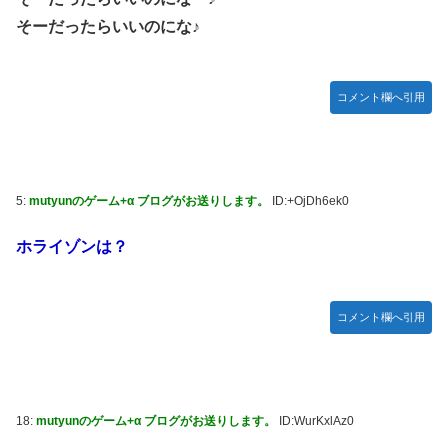
海外「日本なんて行くんじゃなかった…」 日本を知ってし
【試合実況】西武２軍スタメン 先発:杉山遙希（2026.8.9）
そーだったらいいのにな♪
まったディズニー信者、帰国後『本家』に失望する事態に
芸能人 「車の任意保険は強制にしろ、保険にも入れないヤ
【艦これ】ひみつの通り道 他
ツは運転すんな！法律を改正しろ！！」
LIAR GAME -ライアーゲーム- 第17話 感想：秋山さんの逆
コメント欄へ引用
【J2第1節 鳥栖×甲府】鳥栖が好相性の甲府に2-0快勝で5年
転の策がバレちゃった！
ぶり開幕白星！田中雄大は古巣に恩返しPK弾
【画像】エチビデ女優さん、番組の企画でハッスルしすぎて
しまうｗｗｗｗｗｗ
5:
mutyunのゲーム+α ブログがお送りします。
ID:+OjDh6ek0
【ウマ娘】わたしの全力受け止めて♡ ←「またへんないき
ものがふえてる…」
ホライゾンは？
【悲報】人気プロゲーマーと結婚したグラドル、息子の「自
閉スペクトラム症」診断にショックで泣く
海外「全部日本の真似だったのか…」 日本の普通のテレビ
コメント欄へ引用
番組が最新SNSの数十年先を行っていたと話題に
【ウマ娘】ジェンティル「そろそろ狩るわ...♥」
【エ●漫画】乱交物のエ●漫画←これｗｗｗ
18:
mutyunのゲーム+α ブログがお送りします。
ID:WurKxlAz0
【競馬】あの武ルメ痛バッグのファンさん、二人とツーショ