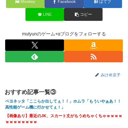
Misskey
Facebook
はてブ
えフォームや』『打球の伸びがすごい』
【画像】株の暴落を描いた漫画、ガチで怖いwwwww
LINE
コピー
【画像】坂口杏里、逃走してウ●カスまで晒されるｗｗｗｗ
ｗ
mutyunのゲーム+αブログをフォローする
【動画】甲子園の女性審判、大誤審で炎上
【画像】キングダムの河了貂、「あったけぇ壁」に引き続き
更に味方をぶっ殺す作戦を実行する
トランプ「イランが核兵器を作れば、イタリアを2分で消滅
させる」メローニ「核を持っている国で実際に使ったアホは
アメリカだけｗ」
みけ＠京子
一般作だけどエロいシーンがあって、妙にムラムラしてしま
った作品
おすすめ記事一覧③
【悲報】女性配信者「アスペの検査してみた…みんなこれわ
ベヨネッタ「ここらか出してぇ！！」ホムラ「もういやぁあ！！
かるの？」
高性能ゲーム機に行かせてぇ！」
【放送事故】フジテレビ、女子大生を大量投入して闇深エロ
【画像あり】最近のJK、スカート丈がもうめちゃくちゃｗｗｗｗ
番組ｗｗｗｗ
ｗｗｗｗｗｗｗｗ