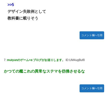
ット！
>>5
【学マス】AIライザに対抗して学マスもAIアイドルを出そう
デザイン失敗例として
昭和戦隊のロボデザイン、配信で追って見ると…
教科書に載りそう
【デレマス】 仮面ライダーバロンＰ第２話「蒼翼の乙女」
タトゥー彫り師さん「刺青入れてる奴は全員バカです」→30
コメント欄へ引用
万再生ｗｗｗｗｗｗ
【悲報】「美人すぎる県警本部長」失職ｗｗｗｗｗｗｗｗｗ
本屋に現れた異臭＆浮浪者風の男、ペタンコのボストンバッ
グをパンパンにして無会計で退店！Gメンに確保され「なん
7:
mutyunのゲーム+α ブログがお送りします。
ID:UM4ugBuf0
で？」と本気で困惑ｗｗｗ
かつての艦これの異常なステマを彷彿させるな
【動画】これはお見事。中国重慶市で珍しい事故が撮影され
る。
【画像】 キャミイの18万円の最新フィギュア、ガチで作り
コメント欄へ引用
込みがエグすぎる
私の彼に裏表がなさすぎる 第3話
【悲報】 めっちゃカメレオンさん、早速パクリゲーが任天