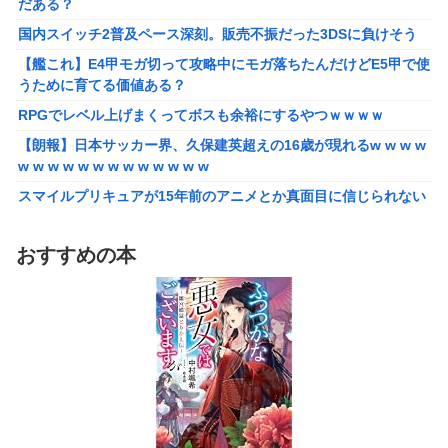
だある？
国内スイッチ2普及ペース深刻。販売不振だった3DSに負けそう
国内スイッチ2普及ペース深刻。販売不振だった3DSに負けそう
【艦これ】E4甲モガ切って攻略中にモガ落ちたんだけどE5甲で使
うために育てる価値ある？
【艦これ】E4甲モガ切って攻略中にモガ落ちたんだけどE5甲で使
うために育てる価値ある？
RPGでレベル上げまくってボスも余裕にするやつｗｗｗｗ
RPGでレベル上げまくってボスも余裕にするやつｗｗｗｗ
【泣】年配夫婦が営む中華屋さん、休業を知らせる貼り紙に応援
コメントが続々と
【朗報】日本サッカー界、久保建英超えの16歳が現れるw w w w
w w w w w w w w w w w w w
【画像】森高千里（18）「私がオバさんになったらミニスカート
は無理よ」→現在ｗｗｗｗ
スマイルプリキュアが15年前のアニメとか真面目に信じられない
んだけど
【悲報】ワイ「半沢直樹みたいな銀行員カッコいい」銀行員の友
人「あんな奴居ねえよ」
【愕然】自称グルメ「やっぱりフグ刺しは旨い！ｗ」 ワイ「あ
おすすめの本
のさ・・・」 →
シカ「ヒマワリ全部喰った」 郡山布引風の高原まつり中止
【悲報】メイドインアビスの主題歌、ホロライブに決まって大炎
【画像あり】居酒屋「6人で長居して会計4939円！喋りたいだけ
上wwwww
なら公園に行ってくれ（怒」
【朗報】女子高 生レイヤー、臭いやつに苦言 「洋服は一回全部
【悲報】ちいかわ作者さん、「総額30億超」の大豪邸を建て
熱湯につけよう！洗濯機はキッチンハイター薄めた水で一回まわ
る！？ｗｗｗｗｗ
そう！」
【鼻水】お灸堂の院長先生による「鼻がつらい時の対処法」誰で
【悲報】高市内閣、消費税1％表明でも支持率下落 →ついに６割
も簡単にできると話題に
割れ