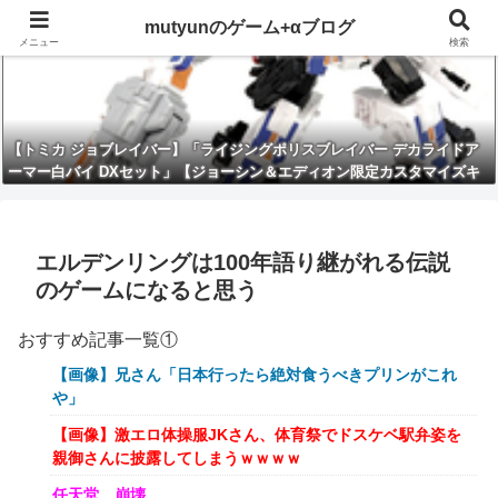
mutyunのゲーム+αブログ
メニュー
検索
【トミカ ジョブレイバー】「ライジングポリスブレイバー デカライドア
ーマー白バイ DXセット」【ジョーシン＆エディオン限定カスタマイズキ
ャンペーン開催】
エルデンリングは100年語り継がれる伝説
のゲームになると思う
おすすめ記事一覧①
【画像】兄さん「日本行ったら絶対食うべきプリンがこれ
や」
【画像】激エロ体操服JKさん、体育祭でドスケベ駅弁姿を
親御さんに披露してしまうｗｗｗｗ
任天堂、崩壊