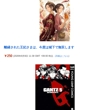
のマ●コをそーっとイジイジ 笑
バスケットボールは最終Qだけ見ればいい論
タトゥー彫り師さん「刺青入れてる奴は全員バカです」→30万再
【画像】女優・水崎綾女、R-15指定映画で乳首解禁、しかもピン
生ｗｗｗｗｗｗ
と立ってる
【悲報】「美人すぎる県警本部長」失職ｗｗｗｗｗｗｗｗｗ
シカ「全部喰った」 祭り中止
本屋に現れた異臭＆浮浪者風の男、ペタンコのボストンバッグを
チェリ男の悠遊自適 #608【オススメを選ぶ時の注意点！？】
パンパンにして無会計で退店！Gメンに確保され「なんで？」と
THE NEUTRALのしげるさんのパチンココラボイベント動画が公
本気で困惑ｗｗｗ
開される！めっちゃ楽しそうだな！！！
離縁された王妃さまは、今度は城下で無双します
【熊本地震】 発生後に居酒屋店内から温泉が吹き出す ← これ前
なんでパチンコってこんな回らなくなったんだろうな…源さんと
触れじゃね？
￥250
(2026年8月9日 11:39 GMT +09:00 時点 -
詳細はこちら
)
かUCの時って1000円25ぐらい回ったもんな
【画像】 素人美女さん、エ○チなビデオに出演した結果ｗｗｗｗ
【悲報】女さん、歩行者を轢いた挙句、道路に倒れてどえらいこ
ｗｗ
とになってしまうw w w w w w w
【試合実況】西武２軍スタメン 先発:杉山遙希（2026.8.9）
海外「日本人はなんて気高いんだ！」 英高級紙も驚愕した極限の
欧州「日本だけ反則だろ…」 世界の『日本びいき』にヨーロッパ
中の日本人の姿に世界が衝撃
全土から不満の声
【画像】このLINEでなんで女が怒ってるのか分かんない奴はモテ
芸能人 「車の任意保険は強制にしろ、保険にも入れないヤツは運
ない奴確定らしい←お前らは勿論わかるよな？？？？？？？
転すんな！法律を改正しろ！！」
中国「大洪水！」三峡ダム「13基の水門開放（爆量放流」中国都
【J2第1節 鳥栖×甲府】鳥栖が好相性の甲府に2-0快勝で5年ぶり
市「三峡上流で豪雨！（三峡下流で水害」長江と黄河「同時氾濫