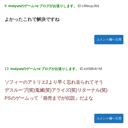
堂ストアに登場してしまう……
8:
mutyunのゲーム+α ブログがお送りします。
ID:c/MeupJ6d
やる夫のダンジョン運営記183-雑談所ネタ118 懺悔小ネタ
「創刻のファイアホイール」+埋めネタ「ファイアホイール
よかったこれで解決ですね
TCG・その後」
【にじさんじ】委員長、Claude Codeまで手出してるん
か…『もう何でも作れそうやな』
コメント欄へ引用
やる夫「催眠アプリを手に入れたんだけど……これ必要だっ
た？」 第29話
【悲報】エルデンリング始めたけど難しい
13:
mutyunのゲーム+α ブログがお送りします。
ID:eXWIb4i+M
モバＰ「アイドルにセクハラをします」
ソフィーのアトリエ2より早く忘れ去られてそう
【画像】漫画・アニメの「武人系敵幹部」に付きまといがち
な疑問ｗｗｗｗ
デスループ(笑)鬼滅(笑)アライズ(笑)リターナル(笑)
PSのゲームって「発売までが伝説」だよな
おでこ封印！中村アン、“前髪あり”の新ヘアスタイルに「新
鮮でたまらん」の声【画像】
BYDの軽EV「ラッコ」受注が700台超 7月販売は125台
コメント欄へ引用
【種運命】ネオが結局よく分からないまま新しい映画が終わ