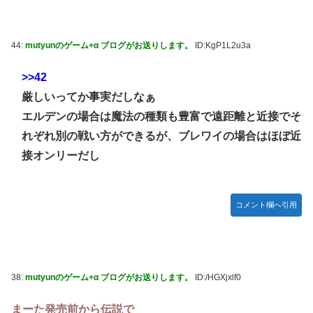
44:
mutyunのゲーム+α ブログがお送りします。
ID:KgP1L2u3a
>>42
厳しいってか事実だしなぁ
エルデンの場合は魔法の種類も豊富で遠距離と近接でそ
れぞれ別の戦い方ができるが、ブレワイの場合はほぼ近
接オンリーだし
コメント欄へ引用
38:
mutyunのゲーム+α ブログがお送りします。
ID:/HGXjxlf0
まーた発売前から伝説で