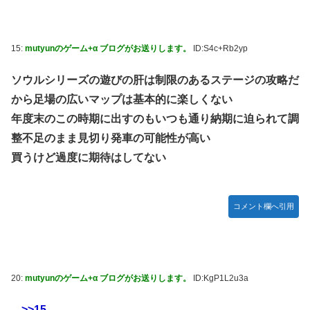
った後ももやもやしてる
乃木坂ど新規の5期オタさんってもしかして、賀喜遥香のイ
ンスタフォロワー初動が大して伸びないと思ってませんでし
15:
mutyunのゲーム+α ブログがお送りします。
ID:S4c+Rb2yp
た？24h16.3万でぶっちぎりですよ笑
焦げだらけの業務用鉄板が水と蒸気で鏡のようにピカピカに
ソウルシリーズの遊びの肝は制限のあるステージの攻略だ
「味が全部流れていく！」【海外の反応】
から足場の広いマップは基本的に楽しくない
YAC卒業の日
年度末のこの時期に出すのもいつも通り納期に迫られて調
【画像あり】ロピアのパワー全開おにぎり「444円」がコチ
整不足のまま見切り発車の可能性が高い
ラｗｗｗｗｗ
買うけど過度に期待はしてない
【NMB48】坂下真心期待できそう
賀喜遥香 ｢さくちゃんはちいかわ｣ 遠藤さくら ｢かっきーは
コメント欄へ引用
ハチワレ｣【乃木坂46】
20:
mutyunのゲーム+α ブログがお送りします。
ID:KgP1L2u3a
>>15