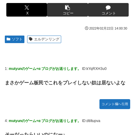
【画像】このLINEでなんで女が怒ってるのか分かんない奴
【画像】ハンターハンターさん、ガチで最強の新能力を登場
はモテない奴確定らしい←お前らは勿論わかるよ
X
コピー
コメント
させてしまうｗｗｗｗｗｗｗ
な？？？？？？？
【画像】週刊少年マガジン、限界突破
海外「日本は戦勝国なんだよ」 戦後の日本人の特別な生き
2022年02月22日 14:00:30
様に各国から称賛の声
「テイルズオブシンフォニア リマスター」発売日が2/16に
ソフト
エルデンリング
決定！最新の「発売日告知トレーラー」も公開！
【悲報画像】イキリたい年頃の中学生さん、和彫を入れて人
生終了へ←これw w w w w w
やる夫のダンジョン運営記189-雑談所ネタ 第123話「なぜな
にキャス狐さん・世界改変」
実際『ゼルダ 時オカ』→『風タク』の時の空気感を知りた
い
実際『ゼルダ 時オカ』→『風タク』の時の空気感を知りた
1:
mutyunのゲーム+α ブログがお送りします。
ID:kYqRXH3u0
い
【画像】サンモニの女子アナさん、日曜の朝から素材を提供
してしまう
まさかゲーム板民でこれをプレイしない奴は居ないよな
【悲報】女さん、歩行者を轢いた挙句、道路に倒れてどえら
いことになってしまうw w w w w w w
【画像】スト6に彗星の如く現れたフィリピン人キャラが可
愛すぎると話題に！
海外「日本人はなんて気高いんだ！」 英高級紙も驚愕した
コメント欄へ引用
極限の中の日本人の姿に世界が衝撃
【動画】タイのティパンコーン王子が日本人女性とデート
か？
【画像】このLINEでなんで女が怒ってるのか分かんない奴
4:
mutyunのゲーム+α ブログがお送りします。
ID:dtiItupva
はモテない奴確定らしい←お前らは勿論わかるよ
【悲報】『メイドインアビス』主題歌にVTuber起用→また
な？？？？？？？
炎上 もう何回目だよ…
そーだったらいいのになー♪