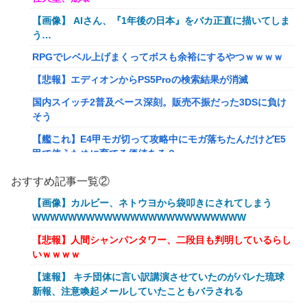
【画像】 AIさん、『1年後の日本』をバカ正直に描いてしま
う…
RPGでレベル上げまくってボスも余裕にするやつｗｗｗｗ
【悲報】エディオンからPS5Proの検索結果が消滅
国内スイッチ2普及ペース深刻。販売不振だった3DSに負け
そう
【艦これ】E4甲モガ切って攻略中にモガ落ちたんだけどE5
甲で使うために育てる価値ある？
RPGでレベル上げまくってボスも余裕にするやつｗｗｗｗ
おすすめ記事一覧②
【艦これ】でもイベントのたびに思うんだ 空母機動部隊っ
【画像】カルビー、ネトウヨから袋叩きにされてしまう
てクソだわ！
WWWWWWWWWWWWWWWWWWWWWWWW
【衝撃】葬儀屋「火葬プランはどうなさいますか？」ワイ喪
【悲報】人間シャンパンタワー、二段目も判明しているらし
主「直葬で(即答)」→結果ァw w w w w w w w w w
いｗｗｗｗ
イーロン・マスク「中国のロボットはデタラメで遠隔操作し
【速報】 キチ団体に言い訳講演させていたのがバレた琉球
てるだけ」
新報、注意喚起メールしていたこともバラされる