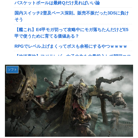
【画像】このLINEでなんで女が怒ってるのか分かんない奴
バスケットボールは最終Qだけ見ればいい論
はモテない奴確定らしい←お前らは勿論わかるよ
国内スイッチ2普及ペース深刻。販売不振だった3DSに負け
な？？？？？？？
そう
【動画】高校生さん、文化祭でコーヒーカップを作って大盛
【艦これ】E4甲モガ切って攻略中にモガ落ちたんだけどE5
りあがり←なんかどっかで見たことあると話題に
甲で使うために育てる価値ある？
【NGS】LG5「レアレンス」シリーズが強すぎると話題に
RPGでレベル上げまくってボスも余裕にするやつｗｗｗｗ
【アプグレも約束】
【放送事故】フジテレビ、女子大生を大量投入して闇深エロ
【ｗ】長年育てやっと蕾がつき楽しみにしてたら動物の死肉
番組ｗｗｗｗ
に擬態（外観・腐肉臭）する花が！
ソフト
【悲報】坂口杏里を家に住ませてあげた結果ｗｗｗｗ
『ゼルダの伝説』ゼルダ姫とリンクって毎回結ばれずに別の
相手と子孫を残してるって本当…？
【悲報】女性配信者「アスペの検査してみた…みんなこれわ
かるの？」
韓国人「英メディアや海外各社も一斉に韓国サッカー協会を
巡る過去の不祥事を報道！」→「国際的な信用失墜の危
【画像】20年前のAV、キチガイすぎるwwwwww
機‥」
【画像】女さん、ミニ過ぎる浴衣を着た写真を投稿して叩か
【画像】廃墟化したレンタルビデオ屋、そのまま時が止まっ
れるｗｗｗｗ
てしまっていると話題にｗｗｗｗ
【朗報】菅直人元総理、再評価されるｗｗｗｗｗｗｗｗｗｗ
【悲報】女性配信者「アスペの検査してみた…みんなこれわ
ｗｗｗｗｗｗｗｗ
かるの？」