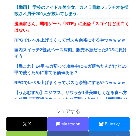
【動画】 学校のアイドル美少女、カメラ目線フ○ラチオを拡
散され男子200人が抜いてしまう…
漫画家さん、覇権ゲーム『NTE』に正論「スゴイけど面白く
はない」
RPGでレベル上げまくってボスも余裕にするやつｗｗｗｗ
国内スイッチ2普及ペース深刻。販売不振だった3DSに負け
そう
【艦これ】E4甲モガ切って攻略中にモガ落ちたんだけどE5
甲で使うために育てる価値ある？
RPGでレベル上げまくってボスも余裕にするやつｗｗｗｗ
【うおむすめ】ニジマス、サワラが1番美味しくなる食べ方
を公開『西京焼きめっっっちゃ美味いよね！』『赤味噌なん
ですね』
シェアする
【ななし】ねるちゃん「おじさんたち～！もりもり食べて元
気だすのよ～」
X
Mastodon
Bluesky
【にじさんじ】ソフィ、バッターボックスに立ってみた『え