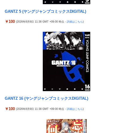
開幕白星！田中雄大は古巣に恩返しPK弾
危機」台風13号「中国本土...
【ウマ娘】武さんが引退したらウマ娘に実装されそう
GANTZ 5 (ヤングジャンプコミックスDIGITAL)
中国「大洪水！」三峡ダム「13基の水門開放（爆量放流」中国都
サイバスターが一番輝いてたスパロボ
市「三峡上流で豪雨！（三峡下流で水害」長江と黄河「同時氾濫
￥100
(2026年8月9日 11:38 GMT +09:00 時点 -
詳細はこちら
)
危機」台風13号「中国本土...
サイバスターが一番輝いてたスパロボ
【マスコミ妄想】女性セブンさん、高市憎しが極まりすぎたの
モバＰ「アイドルにセクハラをします」
か、過去一級の低俗な「支持率下げてやる」記事を配信してしま
【白バラ案件】高級豆腐ワイ「150g×2丁で250円か…高いけど美
う 想像の10倍低俗
味そうだし一丁買ってみるか！」
【辺野古転覆】生徒遺族、全容解明求め「再発防止を求める会」
設立
「これを肯定的に書くとか頭がどうかしてるのか？」と某メディ
アの焚書称賛記事にツッコミ殺到、自分で本屋を作るとかそうい
う話かと思ったら……
発電方法がいまだに「タービンを回す」しかない理由ｗｗｗｗ
GANTZ 16 (ヤングジャンプコミックスDIGITAL)
昭和戦隊のロボデザイン、配信で追って見ると…
￥100
(2026年8月9日 11:38 GMT +09:00 時点 -
詳細はこちら
)
【動画】 可愛い元気なバイトの女の子！ホテルへ。寝ている彼女
のマ●コをそーっとイジイジ 笑
タトゥー彫り師さん「刺青入れてる奴は全員バカです」→30万再
生ｗｗｗｗｗｗ