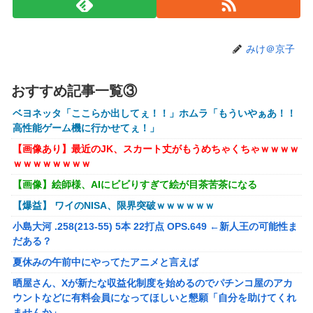
トランプ「イランが核兵器を作れば、イタリアを2分で消滅
させる」メローニ「核を持っている国で実際に使ったアホは
アメリカだけｗ」
みけ＠京子
一般作だけどエロいシーンがあって、妙にムラムラしてしま
った作品
おすすめ記事一覧③
【悲報】女性配信者「アスペの検査してみた…みんなこれわ
ベヨネッタ「ここらか出してぇ！！」ホムラ「もういやぁあ！！
かるの？」
高性能ゲーム機に行かせてぇ！」
【放送事故】フジテレビ、女子大生を大量投入して闇深エロ
【画像あり】最近のJK、スカート丈がもうめちゃくちゃｗｗｗｗ
番組ｗｗｗｗ
ｗｗｗｗｗｗｗｗ
【悲報】坂口杏里を家に住ませてあげた結果ｗｗｗｗ
【画像】絵師様、AIにビビりすぎて絵が目茶苦茶になる
【画像】女性、『大人のおもちゃ』を入れたままMRI検査を
【爆益】 ワイのNISA、限界突破ｗｗｗｗｗｗ
受けた結果 →
小島大河 .258(213-55) 5本 22打点 OPS.649 ←新人王の可能性ま
「テイルズオブシンフォニア リマスター」発売日が2/16に
だある？
決定！最新の「発売日告知トレーラー」も公開！
夏休みの午前中にやってたアニメと言えば
実際『ゼルダ 時オカ』→『風タク』の時の空気感を知りた
晒屋さん、Xが新たな収益化制度を始めるのでパチンコ屋のアカ
い
ウントなどに有料会員になってほしいと懇願「自分を助けてくれ
ませんか」