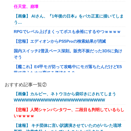
任天堂、崩壊
【画像】 AIさん、『1年後の日本』をバカ正直に描いてしま
う…
RPGでレベル上げまくってボスも余裕にするやつｗｗｗｗ
【悲報】エディオンからPS5Proの検索結果が消滅
国内スイッチ2普及ペース深刻。販売不振だった3DSに負け
そう
【艦これ】E4甲モガ切って攻略中にモガ落ちたんだけどE5
甲で使うために育てる価値ある？
RPGでレベル上げまくってボスも余裕にするやつｗｗｗｗ
おすすめ記事一覧②
【艦これ】でもイベントのたびに思うんだ 空母機動部隊っ
【画像】カルビー、ネトウヨから袋叩きにされてしまう
てクソだわ！
WWWWWWWWWWWWWWWWWWWWWWWW
【衝撃】葬儀屋「火葬プランはどうなさいますか？」ワイ喪
【悲報】人間シャンパンタワー、二段目も判明しているらし
主「直葬で(即答)」→結果ァw w w w w w w w w w
いｗｗｗｗ
イーロン・マスク「中国のロボットはデタラメで遠隔操作し
【速報】 キチ団体に言い訳講演させていたのがバレた琉球
てるだけ」