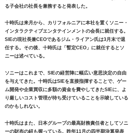
な？？？？？？？
炎上 もう何回目だよ…
る子会社の社長を兼務すると発表した。
海外「日本なんて行くんじゃなかった…」 日本を知ってし
【試合実況】西武２軍スタメン 先発:杉山遙希（2026.8.9）
まったディズニー信者、帰国後『本家』に失望する事態に
十時氏は来月から、カリフォルニアに本社を置くソニー・
芸能人 「車の任意保険は強制にしろ、保険にも入れないヤ
【艦これ】ひみつの通り道 他
ツは運転すんな！法律を改正しろ！！」
インタラクティブエンタテインメントの会長に就任する。
LIAR GAME -ライアーゲーム- 第17話 感想：秋山さんの逆
【J2第1節 鳥栖×甲府】鳥栖が好相性の甲府に2-0快勝で5年
SIEの現社長兼CEOであるジム・ライアン氏は3月末で退
転の策がバレちゃった！
ぶり開幕白星！田中雄大は古巣に恩返しPK弾
任する。その後、十時氏は「暫定CEO」に就任するとソ
【画像】エチビデ女優さん、番組の企画でハッスルしすぎて
ニーは述べている。
しまうｗｗｗｗｗｗ
【ウマ娘】わたしの全力受け止めて♡ ←「またへんないき
ソニーはこれまで、SIEの経営陣に幅広い意思決定の自由
ものがふえてる…」
を与えてきた。十時氏はSIEを直接指揮することで、ゲー
【悲報】人気プロゲーマーと結婚したグラドル、息子の「自
ム開発や企業買収に多額の資金を費やしてきたSIEに、よ
閉スペクトラム症」診断にショックで泣く
り厳しいコスト管理が待ち受けていることを示唆している
海外「全部日本の真似だったのか…」 日本の普通のテレビ
のかもしれない。
番組が最新SNSの数十年先を行っていたと話題に
【ウマ娘】ジェンティル「そろそろ狩るわ...♥」
十時氏はまた、日本グループの最高財務責任者としてソニ
【エ●漫画】乱交物のエ●漫画←これｗｗｗ
ーの財布の紐も握っている。昨年11月の四半期決算発表