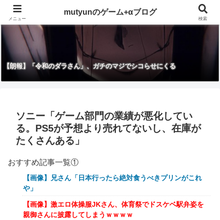
mutyunのゲーム+αブログ
メニュー
検索
【朗報】「令和のダラさん」、ガチのマジでシコらせにくる
ソニー「ゲーム部門の業績が悪化してい
る。PS5が予想より売れてないし、在庫が
たくさんある」
おすすめ記事一覧①
【画像】兄さん「日本行ったら絶対食うべきプリンがこれ
や」
【画像】激エロ体操服JKさん、体育祭でドスケベ駅弁姿を
親御さんに披露してしまうｗｗｗｗ