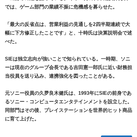
【競馬】あの武ルメ痛バッグのファンさん、二人とツーショ
では、ゲーム部門の業績不振に危機感を募らせた。
ット！
【学マス】AIライザに対抗して学マスもAIアイドルを出そう
「最大の反省点は、営業利益の見通しを2四半期連続で大
昭和戦隊のロボデザイン、配信で追って見ると…
幅に下方修正したことです」と、十時氏は決算説明会で述
【デレマス】 仮面ライダーバロンＰ第２話「蒼翼の乙女」
べた。
タトゥー彫り師さん「刺青入れてる奴は全員バカです」→30
万再生ｗｗｗｗｗｗ
SIEは独立志向が強いことで知られている。一時期、ソニ
【悲報】「美人すぎる県警本部長」失職ｗｗｗｗｗｗｗｗｗ
ーは現在のグループ会長である吉田憲一郎氏に近い財務担
本屋に現れた異臭＆浮浪者風の男、ペタンコのボストンバッ
当役員を送り込み、連携強化を図ったことがある。
グをパンパンにして無会計で退店！Gメンに確保され「なん
で？」と本気で困惑ｗｗｗ
元ソニー役員の久夛良木健氏は、1993年にSIEの前身であ
【動画】これはお見事。中国重慶市で珍しい事故が撮影され
るソニー・コンピュータエンタテインメントを設立した。
る。
同部門はその後、プレイステーションを世界的ヒット商品
【画像】 キャミイの18万円の最新フィギュア、ガチで作り
に育て上げた。
込みがエグすぎる
私の彼に裏表がなさすぎる 第3話