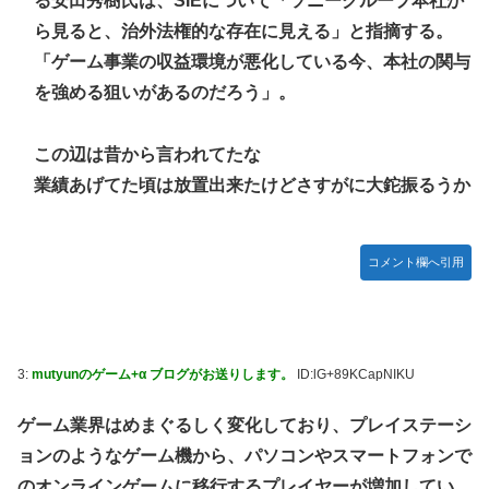
る安田秀樹氏は、SIEについて「ソニーグループ本社か
ら見ると、治外法権的な存在に見える」と指摘する。
「ゲーム事業の収益環境が悪化している今、本社の関与
を強める狙いがあるのだろう」。
この辺は昔から言われてたな
業績あげてた頃は放置出来たけどさすがに大鉈振るうか
コメント欄へ引用
3:
mutyunのゲーム+α ブログがお送りします。
ID:lG+89KCapNIKU
ゲーム業界はめまぐるしく変化しており、プレイステーシ
ョンのようなゲーム機から、パソコンやスマートフォンで
のオンラインゲームに移行するプレイヤーが増加してい