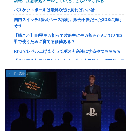
新報、注意喚起メールしていたこともバラされる
【画像】このLINEでなんで女が怒ってるのか分かんない奴
バスケットボールは最終Qだけ見ればいい論
はモテない奴確定らしい←お前らは勿論わかるよ
国内スイッチ2普及ペース深刻。販売不振だった3DSに負け
な？？？？？？？
そう
【動画】高校生さん、文化祭でコーヒーカップを作って大盛
【艦これ】E4甲モガ切って攻略中にモガ落ちたんだけどE5
りあがり←なんかどっかで見たことあると話題に
甲で使うために育てる価値ある？
【NGS】LG5「レアレンス」シリーズが強すぎると話題に
RPGでレベル上げまくってボスも余裕にするやつｗｗｗｗ
【アプグレも約束】
【放送事故】フジテレビ、女子大生を大量投入して闇深エロ
【ｗ】長年育てやっと蕾がつき楽しみにしてたら動物の死肉
番組ｗｗｗｗ
に擬態（外観・腐肉臭）する花が！
ハード・業界
【悲報】坂口杏里を家に住ませてあげた結果ｗｗｗｗ
『ゼルダの伝説』ゼルダ姫とリンクって毎回結ばれずに別の
相手と子孫を残してるって本当…？
【悲報】女性配信者「アスペの検査してみた…みんなこれわ
かるの？」
韓国人「英メディアや海外各社も一斉に韓国サッカー協会を
巡る過去の不祥事を報道！」→「国際的な信用失墜の危
【画像】20年前のAV、キチガイすぎるwwwwww
機‥」
【画像】女さん、ミニ過ぎる浴衣を着た写真を投稿して叩か
【画像】廃墟化したレンタルビデオ屋、そのまま時が止まっ
れるｗｗｗｗ
てしまっていると話題にｗｗｗｗ
【朗報】菅直人元総理、再評価されるｗｗｗｗｗｗｗｗｗｗ
【悲報】女性配信者「アスペの検査してみた…みんなこれわ