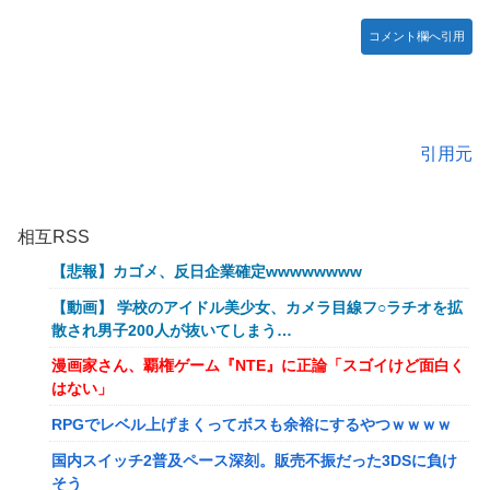
コメント欄へ引用
引用元
相互RSS
【悲報】カゴメ、反日企業確定wwwwwwww
【動画】 学校のアイドル美少女、カメラ目線フ○ラチオを拡
散され男子200人が抜いてしまう…
漫画家さん、覇権ゲーム『NTE』に正論「スゴイけど面白く
はない」
RPGでレベル上げまくってボスも余裕にするやつｗｗｗｗ
国内スイッチ2普及ペース深刻。販売不振だった3DSに負け
そう