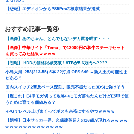
昭和戦隊のロボデザイン、配信で追って見ると…
【悲報】エディオンからPS5Proの検索結果が消滅
【画像】 キャミイの18万円の最新フィギュア、ガチで作り
込みがエグすぎる
【画像】アイドルにしか見えないセクシー女優さんが話題になる
ｗｗｗｗｗｗ
【にじさんじ】委員長、Claude Codeまで手出してるん
おすすめ記事一覧④
※ガンダム ガンキャノン ガンタンク ガン○○○ ←一番違和
か…『もう何でも作れそうやな』
【画像】あのちゃん、とんでもないデカ尻を晒す・・・
感ないV作戦の4機目を考えた奴が優勝
モバＰ「アイドルにセクハラをします」
【画像】中華サイト「Temu」で12000円の和牛ステーキセット
【オリジナル可動フィギュア】WIND TOYS「タイタン スーパー
【画像】漫画・アニメの「武人系敵幹部」に付きまといがち
を買ってみた結果ｗｗｗｗ
アクションマッスルボディ」可動フィギュア各種【予約開始】
な疑問ｗｗｗｗ
【朗報】 HDDの価格限界突破！8TBが5.6万円へ????
【重音テト】コナミデフォルメフィギュア「重音テト 通常衣装
【種運命】ネオが結局よく分からないまま新しい映画が終わ
Ver.」「重音テト SV衣装Ver.」【彩色原型公開】
小島大河 .258(213-55) 5本 22打点 OPS.649 ←新人王の可能性ま
った後ももやもやしてる
だある？
国内スイッチ2普及ペース深刻。販売不振だった3DSに負けそう
国内スイッチ2普及ペース深刻。販売不振だった3DSに負けそう
【艦これ】E4甲モガ切って攻略中にモガ落ちたんだけどE5甲で使
うために育てる価値ある？
【艦これ】E4甲モガ切って攻略中にモガ落ちたんだけどE5甲で使
うために育てる価値ある？
RPGでレベル上げまくってボスも余裕にするやつｗｗｗｗ
RPGでレベル上げまくってボスも余裕にするやつｗｗｗｗ
【泣】年配夫婦が営む中華屋さん、休業を知らせる貼り紙に応援
コメントが続々と
【朗報】日本サッカー界、久保建英超えの16歳が現れるw w w w
w w w w w w w w w w w w w
【画像】森高千里（18）「私がオバさんになったらミニスカート
は無理よ」→現在ｗｗｗｗ