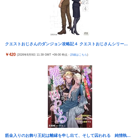
設立
「これを肯定的に書くとか頭がどうかしてるのか？」と某メディ
アの焚書称賛記事にツッコミ殺到、自分で本屋を作るとかそうい
う話かと思ったら……
発電方法がいまだに「タービンを回す」しかない理由ｗｗｗｗ
クエストおじさんのダンジョン攻略記４ クエストおじさんシリー...
昭和戦隊のロボデザイン、配信で追って見ると…
￥420
(2026年8月9日 11:39 GMT +09:00 時点 -
詳細はこちら
)
【動画】 可愛い元気なバイトの女の子！ホテルへ。寝ている彼女
のマ●コをそーっとイジイジ 笑
タトゥー彫り師さん「刺青入れてる奴は全員バカです」→30万再
生ｗｗｗｗｗｗ
【悲報】「美人すぎる県警本部長」失職ｗｗｗｗｗｗｗｗｗ
本屋に現れた異臭＆浮浪者風の男、ペタンコのボストンバッグを
パンパンにして無会計で退店！Gメンに確保され「なんで？」と
本気で困惑ｗｗｗ
【画像】 キャミイの18万円の最新フィギュア、ガチで作り込みが
エグすぎる
筋金入りのお飾り王妃は離縁を申し出て、そして囚われる 純情執...
【熊本地震】 発生後に居酒屋店内から温泉が吹き出す ← これ前