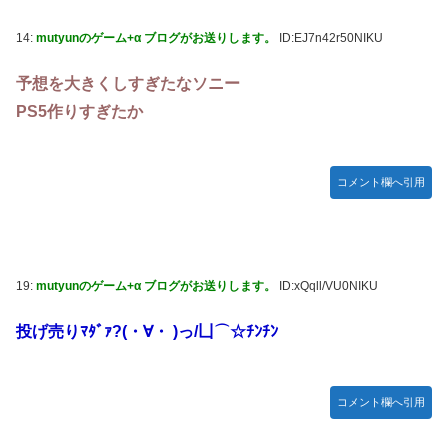
14:
mutyunのゲーム+α ブログがお送りします。
ID:EJ7n42r50NIKU
予想を大きくしすぎたなソニー
PS5作りすぎたか
コメント欄へ引用
19:
mutyunのゲーム+α ブログがお送りします。
ID:xQqll/VU0NIKU
投げ売りﾏﾀﾞｧ?(・∀・ )っ/凵⌒☆ﾁﾝﾁﾝ
コメント欄へ引用