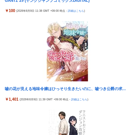
GANTZ 29 (ヤングジャンプコミックスDIGITAL)
【熊本地震】 発生後に居酒屋店内から温泉が吹き出す ← これ前
なんでパチンコってこんな回らなくなったんだろうな…源さんと
触れじゃね？
￥100
(2026年8月9日 11:38 GMT +09:00 時点 -
詳細はこちら
)
かUCの時って1000円25ぐらい回ったもんな
【画像】 素人美女さん、エ○チなビデオに出演した結果ｗｗｗｗ
【悲報】女さん、歩行者を轢いた挙句、道路に倒れてどえらいこ
ｗｗ
とになってしまうw w w w w w w
【試合実況】西武２軍スタメン 先発:杉山遙希（2026.8.9）
海外「日本人はなんて気高いんだ！」 英高級紙も驚愕した極限の
欧州「日本だけ反則だろ…」 世界の『日本びいき』にヨーロッパ
中の日本人の姿に世界が衝撃
全土から不満の声
【画像】このLINEでなんで女が怒ってるのか分かんない奴はモテ
芸能人 「車の任意保険は強制にしろ、保険にも入れないヤツは運
ない奴確定らしい←お前らは勿論わかるよな？？？？？？？
転すんな！法律を改正しろ！！」
中国「大洪水！」三峡ダム「13基の水門開放（爆量放流」中国都
【J2第1節 鳥栖×甲府】鳥栖が好相性の甲府に2-0快勝で5年ぶり
市「三峡上流で豪雨！（三峡下流で水害」長江と黄河「同時氾濫
開幕白星！田中雄大は古巣に恩返しPK弾
危機」台風13号「中国本土...
【ウマ娘】武さんが引退したらウマ娘に実装されそう
嘘の花が見える地味令嬢はひっそり生きたいのに、嘘つき公爵の求...
中国「大洪水！」三峡ダム「13基の水門開放（爆量放流」中国都
サイバスターが一番輝いてたスパロボ
市「三峡上流で豪雨！（三峡下流で水害」長江と黄河「同時氾濫
￥1,401
(2026年8月9日 11:39 GMT +09:00 時点 -
詳細はこちら
)
危機」台風13号「中国本土...
サイバスターが一番輝いてたスパロボ
【マスコミ妄想】女性セブンさん、高市憎しが極まりすぎたの
モバＰ「アイドルにセクハラをします」
か、過去一級の低俗な「支持率下げてやる」記事を配信してしま
【白バラ案件】高級豆腐ワイ「150g×2丁で250円か…高いけど美
う 想像の10倍低俗
味そうだし一丁買ってみるか！」
【辺野古転覆】生徒遺族、全容解明求め「再発防止を求める会」