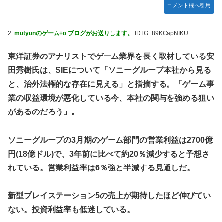
コメント欄へ引用
【悲報】 めっちゃカメレオンさん、早速パクリゲーが任天
堂ストアに登場してしまう……
やる夫のダンジョン運営記183-雑談所ネタ118 懺悔小ネタ
2:
mutyunのゲーム+α ブログがお送りします。
ID:lG+89KCapNIKU
「創刻のファイアホイール」+埋めネタ「ファイアホイール
TCG・その後」
東洋証券のアナリストでゲーム業界を長く取材している安
田秀樹氏は、SIEについて「ソニーグループ本社から見る
【にじさんじ】委員長、Claude Codeまで手出してるん
か…『もう何でも作れそうやな』
と、治外法権的な存在に見える」と指摘する。「ゲーム事
やる夫「催眠アプリを手に入れたんだけど……これ必要だっ
業の収益環境が悪化している今、本社の関与を強める狙い
た？」 第29話
があるのだろう」。
【悲報】エルデンリング始めたけど難しい
ソニーグループの3月期のゲーム部門の営業利益は2700億
モバＰ「アイドルにセクハラをします」
円(18億ドル)で、3年前に比べて約20％減少すると予想さ
【画像】漫画・アニメの「武人系敵幹部」に付きまといがち
な疑問ｗｗｗｗ
れている。営業利益率は6％強と半減する見通しだ。
おでこ封印！中村アン、“前髪あり”の新ヘアスタイルに「新
鮮でたまらん」の声【画像】
新型プレイステーション5の売上が期待したほど伸びてい
ない。投資利益率も低迷している。
BYDの軽EV「ラッコ」受注が700台超 7月販売は125台