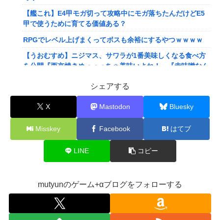
【艦これ】E4甲モガ切って攻略中にモガ落ちたんだけどE5
甲で使うために育てる価値ある？
RPGでレベル上げまくってボスも余裕にするやつｗｗｗｗ
【うおむすめ】ニジマス、サワラが1番美味しくなる食べ方
を公開『西京焼きめっっっちゃ美味いよね！』『赤味噌なん
ですね』
シェアする
【ななし】ねるちゃん「おじさんたち～！もりもり食べて元
気だすのよ～」
X
Mastodon
Bluesky
【にじさんじ】ソフィ、バッターボックスに立ってみた『え
Misskey
Facebook
はてブ
えフォームや』『打球の伸びがすごい』
【画像】株の暴落を描いた漫画、ガチで怖いwwwww
LINE
コピー
【画像】坂口杏里、逃走してウ●カスまで晒されるｗｗｗｗ
ｗ
mutyunのゲーム+αブログをフォローする
【動画】甲子園の女性審判、大誤審で炎上
【画像】キングダムの河了貂、「あったけぇ壁」に引き続き
更に味方をぶっ殺す作戦を実行する