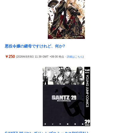
い＝韓国の反応
【悲報】女性配信者「アスペの検査してみた…みんなこれわかる
実際『ゼルダ 時オカ』→『風タク』の時の空気感を知りたい
の？」
チェリ男の悠遊自適 #608【オススメを選ぶ時の注意点！？】
【画像】ハンターハンターさん、ガチで最強の新能力を登場させ
てしまうｗｗｗｗｗｗｗ
THE NEUTRALのしげるさんのパチンココラボイベント動画が公
開される！めっちゃ楽しそうだな！！！
【画像】週刊少年マガジン、限界突破
なんでパチンコってこんな回らなくなったんだろうな…源さんと
【動画】甲子園の女性審判、大誤審で炎上
悪役令嬢の継母ですけれど、何か?
かUCの時って1000円25ぐらい回ったもんな
「テイルズオブシンフォニア リマスター」発売日が2/16に決定！
￥250
(2026年8月9日 11:39 GMT +09:00 時点 -
詳細はこちら
)
アクセルワールドのパチンコが相当やばいらしい… 打った人「剣
最新の「発売日告知トレーラー」も公開！
客列伝に並ぶ台が誕生した。みんな絶対打って欲しい！」
日本に対抗報復時、韓国のGDP3.1%減少…韓国の被害がより大き
【動画】 可愛い元気なバイトの女の子！ホテルへ。寝ている彼女
い＝韓国の反応
のマ●コをそーっとイジイジ 笑
バスケットボールは最終Qだけ見ればいい論
タトゥー彫り師さん「刺青入れてる奴は全員バカです」→30万再
【画像】女優・水崎綾女、R-15指定映画で乳首解禁、しかもピン
生ｗｗｗｗｗｗ
と立ってる
【悲報】「美人すぎる県警本部長」失職ｗｗｗｗｗｗｗｗｗ
シカ「全部喰った」 祭り中止
本屋に現れた異臭＆浮浪者風の男、ペタンコのボストンバッグを
チェリ男の悠遊自適 #608【オススメを選ぶ時の注意点！？】
パンパンにして無会計で退店！Gメンに確保され「なんで？」と
THE NEUTRALのしげるさんのパチンココラボイベント動画が公
本気で困惑ｗｗｗ
開される！めっちゃ楽しそうだな！！！