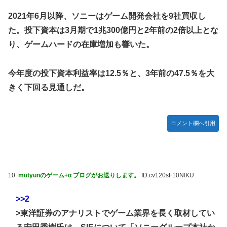
【種運命】ネオが結局よく分からないまま新しい映画が終わ
った後ももやもやしてる
2021年6月以降、ソニーはゲーム開発会社を9社買収し
た。投下資本は3月期で1兆300億円と2年前の2倍以上とな
乃木坂ど新規の5期オタさんってもしかして、賀喜遥香のイ
ンスタフォロワー初動が大して伸びないと思ってませんでし
り、ゲームハードの在庫増加も響いた。
た？24h16.3万でぶっちぎりですよ笑
焦げだらけの業務用鉄板が水と蒸気で鏡のようにピカピカに
今年度の投下資本利益率は12.5％と、3年前の47.5％を大
「味が全部流れていく！」【海外の反応】
きく下回る見通しだ。
YAC卒業の日
【画像あり】ロピアのパワー全開おにぎり「444円」がコチ
ラｗｗｗｗｗ
コメント欄へ引用
【NMB48】坂下真心期待できそう
賀喜遥香 ｢さくちゃんはちいかわ｣ 遠藤さくら ｢かっきーは
ハチワレ｣【乃木坂46】
10:
mutyunのゲーム+α ブログがお送りします。
ID:cv120sF10NIKU
>>2
>東洋証券のアナリストでゲーム業界を長く取材してい