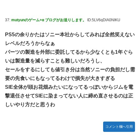
37:
mutyunのゲーム+α ブログがお送りします。
ID:5LV6qDlA0NIKU
PS5の余りかたはソニー本社からしてみれば全然笑えない
レベルだろうからなぁ
パーツの製造を外部に委託してるから少なくとも1年ぐら
いは製造量を減らすことも難しいだろうし、
セールをするにしても値引き分は当然ソニーの負担だし需
要の先食いにもなってるわけで損失が大きすぎる
SIE全体が頭お花畑みたいになってるっぽいからジムを電
撃退任させてSIEに染まってない人に締め直させるのは正
しいやり方だと思うわ
コメント欄へ引用