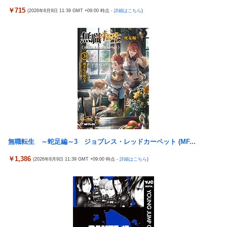
触れじゃね？
￥715
(2026年8月9日 11:39 GMT +09:00 時点 -
詳細はこちら
)
【悲報】 めっちゃカメレオンさん、早速パクリゲーが任天堂スト
アに登場してしまう……
【画像】 素人美女さん、エ○チなビデオに出演した結果ｗｗｗｗ
ｗｗ
【試合実況】西武２軍スタメン 先発:杉山遙希（2026.8.9）
【朗報】竹内朱莉「整体で軍隊経験者と思われた。ダンス負荷
で、私の骨と筋肉はもうグチャグチャになっている」
なんでパチンコってこんな回らなくなったんだろうな…源さんと
かUCの時って1000円25ぐらい回ったもんな
欧州「日本だけ反則だろ…」 世界の『日本びいき』にヨーロッパ
無職転生 ～蛇足編～3 ジョブレス・レッドカーペット (MF...
全土から不満の声
￥1,386
(2026年8月9日 11:39 GMT +09:00 時点 -
詳細はこちら
)
【悲報】エルデンリング始めたけど難しい
村上、100マイルのシンカーを逆方向へ26号HR!!!!
GLAY・TERUとパフィー亜美のレアな夫婦ショットが公開
スマスロモンキーターンRED（セブンリーグ/山佐ネクスト）
【衝撃】痩せたい奴は「コレ」を飲むのガチでオススメｗｗｗｗ