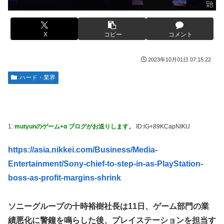
ｗｗｗｗｗｗｗｗ
かるの？」
【画像】このLINEでなんで女が怒ってるのか分かんない奴
【画像】ハンターハンターさん、ガチで最強の新能力を登場
はモテない奴確定らしい←お前らは勿論わかるよ
X
コピー
コメント
させてしまうｗｗｗｗｗｗｗ
な？？？？？？？
【画像】週刊少年マガジン、限界突破
海外「日本は戦勝国なんだよ」 戦後の日本人の特別な生き
2023年10月01日 07:15:22
様に各国から称賛の声
「テイルズオブシンフォニア リマスター」発売日が2/16に
ハード・業界
決定！最新の「発売日告知トレーラー」も公開！
【悲報画像】イキリたい年頃の中学生さん、和彫を入れて人
生終了へ←これw w w w w w
やる夫のダンジョン運営記189-雑談所ネタ 第123話「なぜな
にキャス狐さん・世界改変」
実際『ゼルダ 時オカ』→『風タク』の時の空気感を知りた
い
実際『ゼルダ 時オカ』→『風タク』の時の空気感を知りた
1:
mutyunのゲーム+α ブログがお送りします。
ID:lG+89KCapNIKU
い
【画像】サンモニの女子アナさん、日曜の朝から素材を提供
してしまう
https://asia.nikkei.com/Business/Media-
【悲報】女さん、歩行者を轢いた挙句、道路に倒れてどえら
いことになってしまうw w w w w w w
Entertainment/Sony-chief-to-step-in-as-PlayStation-
【画像】スト6に彗星の如く現れたフィリピン人キャラが可
愛すぎると話題に！
海外「日本人はなんて気高いんだ！」 英高級紙も驚愕した
boss-as-profit-margins-shrink
極限の中の日本人の姿に世界が衝撃
【動画】タイのティパンコーン王子が日本人女性とデート
か？
【画像】このLINEでなんで女が怒ってるのか分かんない奴
ソニーグループの十時裕樹社長は11日、ゲーム部門の業
はモテない奴確定らしい←お前らは勿論わかるよ
【悲報】『メイドインアビス』主題歌にVTuber起用→また
績悪化に警鐘を鳴らした後、プレイステーションを担当す