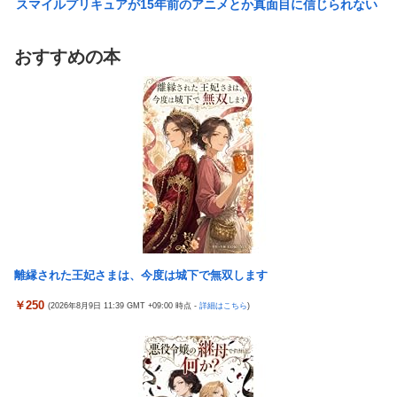
スマイルプリキュアが15年前のアニメとか真面目に信じられない
んだけど
【悲報】ワイ「半沢直樹みたいな銀行員カッコいい」銀行員の友
人「あんな奴居ねえよ」
【愕然】自称グルメ「やっぱりフグ刺しは旨い！ｗ」 ワイ「あ
おすすめの本
のさ・・・」 →
シカ「ヒマワリ全部喰った」 郡山布引風の高原まつり中止
【悲報】メイドインアビスの主題歌、ホロライブに決まって大炎
【画像あり】居酒屋「6人で長居して会計4939円！喋りたいだけ
上wwwww
なら公園に行ってくれ（怒」
【朗報】女子高 生レイヤー、臭いやつに苦言 「洋服は一回全部
【悲報】ちいかわ作者さん、「総額30億超」の大豪邸を建て
熱湯につけよう！洗濯機はキッチンハイター薄めた水で一回まわ
る！？ｗｗｗｗｗ
そう！」
【鼻水】お灸堂の院長先生による「鼻がつらい時の対処法」誰で
【悲報】高市内閣、消費税1％表明でも支持率下落 →ついに６割
も簡単にできると話題に
割れ
【悲報】高市内閣、消費税1％表明でも支持率下落 →ついに６割
日本の防衛白書、ついに青春アニメ化ｗｗｗ 国防を語る本なのに
割れ
表紙が謎すぎる
離縁された王妃さまは、今度は城下で無双します
日本の防衛白書、ついに青春アニメ化ｗｗｗ 国防を語る本なのに
タトゥー彫り師さん「刺青入れてる奴は全員バカです」→30万再
表紙が謎すぎる
￥250
(2026年8月9日 11:39 GMT +09:00 時点 -
詳細はこちら
)
生ｗｗｗｗｗｗ
タトゥー彫り師さん「刺青入れてる奴は全員バカです」→30万再
「神聖なる場所です」靖国神社、境内におけるコスプレや軍装の
生ｗｗｗｗｗｗ
禁止を発表
【画像】廃墟化したレンタルビデオ屋、そのまま時が止まってし
日本に対抗報復時、韓国のGDP3.1%減少…韓国の被害がより大き
まっていると話題にｗｗｗｗ