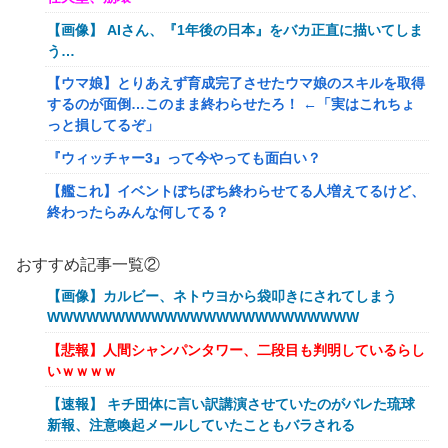
【画像】 AIさん、『1年後の日本』をバカ正直に描いてしま
う…
【ウマ娘】とりあえず育成完了させたウマ娘のスキルを取得
するのが面倒…このまま終わらせたろ！ ←「実はこれちょ
っと損してるぞ」
『ウィッチャー3』って今やっても面白い？
【艦これ】イベントぼちぼち終わらせてる人増えてるけど、
終わったらみんな何してる？
【艦これ】デイス 他
おすすめ記事一覧②
【艦これ】けーかいじん 他
【画像】カルビー、ネトウヨから袋叩きにされてしまう
【艦これ】水着川内さん 他
WWWWWWWWWWWWWWWWWWWWWWWW
洋服の青山、空調ウェアを発売ｗｗｗｗｗｗ
【悲報】人間シャンパンタワー、二段目も判明しているらし
いｗｗｗｗ
女「43億円注文して………キャンセルっと！」←こいつの目
的
【速報】 キチ団体に言い訳講演させていたのがバレた琉球
新報、注意喚起メールしていたこともバラされる
【驚愕】マチアプで会った外国人からまさかの『こう』言わ