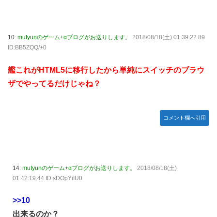
日向坂46・18thシングル発売決定！
｢乃木坂あそぶだけ 1万円で遊ぼう！｣ 後編公開！！！【乃木
10:
mutyunのゲーム+αブログがお送りします。
2018/08/18(土) 01:39:22.89
坂46】
ID:BB5ZQQ/+0
【悲報】アイドルが歌下手な理由
艦これがHTML5に移行したから単純にスイッチのブラウ
【海外の反応】海外「日本資本が入った瞬間、魔法がかかっ
たｗ」豪州のセブンイレブンが”日本化”して劇的進化！「お
ザでやってるだけじゃね？
にぎりとたまごサンドが食べられるなんて……」
10/29の｢MTV VMAJ 2026｣に出演決定！！！【乃木坂46】
コメント欄へ引用
青葉坂46、まもなく正式発表か
【AIグラビア】おしっこをしている女の子のAIエロ画像まと
め【リアル調】 Part 3
14:
mutyunのゲーム+αブログがお送りします。
2018/08/18(土)
01:42:19.44 ID:sDOpYiIU0
>>10
出来るのか？