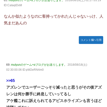
65:
mutyunのゲーム+αブログがお送りします。
2018/08/18(土) 02:27:03.19
ID:CaIaqlDxM
なんか似たようなのに客持ってかれたんじゃないっけ、人
気まだあんの
コメント欄へ引用
69:
mutyunのゲーム+αブログがお送りします。
2018/08/18(土)
02:30:00.06 ID:pW2eRN4m0
>>65
アズレンでユーザーごっそり減ったと思うがその後アズ
レンは何か勝手に終息していってるし
アケ艦これに訴えられてるアビスホライズンも言うほど