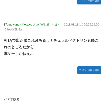
コメント欄へ引用
87:
mutyunのゲーム+αブログがお送りします。
2018/08/18(土) 06:55:19.00
ID:hAXYZi44a
VITAで出た艦これ改あるしナチュラルドクトリンも艦こ
れのところだから
糞ゲーしかねぇ…
コメント欄へ引用
相互RSS