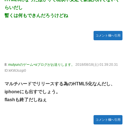
ぴのビスチェ」可愛い！そしてメドローアやギガバーストき
らいだし
たー！
暫くは何もできんだろうけどね
【デレマス】 和久井留美「夢を作って、いつか遊んで」
【謎】『ダーク路線のドラクエ12』を発売中止にしないとい
けなかった理由ってガチでなに？とりあえすだせばいいやん
コメント欄へ引用
【デレマス】 紗南「アイドルに似合うポケモン？」
switch2版『Lies of P』、メタスコア86でゲーフリ新作を
粉砕
8:
mutyunのゲーム+αブログがお送りします。
2018/08/18(土) 01:39:20.31
【ウマ娘】海外のファンアートからしか得られない栄養素が
ID:kKWJozgi0
ある。←「おデジ以外味付けが濃いな…」
韓国人「熊本地震で見る日本の土木技術の完全勝利をご覧く
マルチハードでリリースする為のHTML5化なんだし、
ださい」→「これはすごいわ」「こういうのを見ると日本人
iphoneにも出すでしょう。
は何か適当に作る感じがしない・・・」「あれがまさに経験
flashも終了だしねぇ
値である」
キム・カッファン総合スレ
初見で「勝てるわけないやろくそったれ…」って思ったゲー
コメント欄へ引用
ムの敵ｗｗｗｗｗ