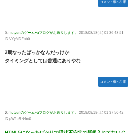
Дﾟ)))
コメント欄へ引用
亡き叔母の遺書「実は17年前に従兄弟と赤ちゃんを交換し
た」全員で家族会議を開いた結果、拍子抜けするほど〇〇な
展開を迎えて婚約者呆然←家族の絆が深すぎて修羅場になら
んかった
5:
mutyunのゲーム+αブログがお送りします。
2018/08/18(土) 01:36:48.51
ID:VYyMDEpb0
高配当をうたった「みんなで大家さん」→実態は2881億円
の債務超過
2期なったばっかなんだっけか
【動画】高速道路を走行中の車からリアガラスが飛んでくる
タイミングとしては普通にありやな
事故(ﾟoﾟ)
「ドラゴンボール」新作TVアニメが7月から放送されるぞ！
【デレマス】 810プロエアコン騒動【ぷちかれシリーズ】
コメント欄へ引用
【〈物語〉シリーズ】 セガ「忍野忍」「斧乃木余接」プラ
イズフィギュア【彩色原型公開】
やる夫のダンジョン運営記183-雑談所ネタ118 懺悔小ネタ
6:
mutyunのゲーム+αブログがお送りします。
2018/08/18(土) 01:37:50.42
「創刻のファイアホイール」+埋めネタ「ファイアホイール
ID:pW2eRN4m0
TCG・その後」
「ドラクエ11」攻略感想(54/クリア後)マルティナの「しん
HTML5になったばかりで現状不安定で新規入れてないぐ