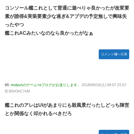
コンソール艦これとして普通に遊べりゃ良かったが改変要
素が誰得&実装要素少な過ぎ&アプデの予定無しで興味失
ったやつ
艦これACみたいなのなら良かったがなぁ
コメント欄へ引用
86:
mutyunのゲーム+αブログがお送りします。
2018/08/18(土) 06:07:25.67
ID:BXrOnC7eM
艦これのアレはUIがあまりにも殺風景だったしどっち陣営
とか関係なく叩かれるべきだろ