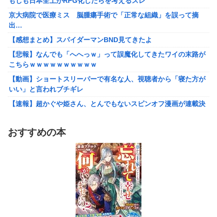
もしも日本全土がRPG化したらを考えるスレ
【艦これ】イベントぼちぼち終わらせてる人増えてるけど、終わ
キム・カッファン総合スレ
ったらみんな何してる？
京大病院で医療ミス 脳腫瘍手術で「正常な組織」を誤って摘
出…
【艦これ】デイス 他
初見で「勝てるわけないやろくそったれ…」って思ったゲー
ムの敵ｗｗｗｗｗ
【感想まとめ】スパイダーマンBND見てきたよ
【艦これ】けーかいじん 他
【悲報】なんでも「へへっｗ」って誤魔化してきたワイの末路が
【画像】避難所のリアル、レベチｗｗｗｗｗｗｗｗｗｗｗｗｗｗ
こちらｗｗｗｗｗｗｗｗｗｗ
ｗｗ
【動画】ショートスリーパーで有名な人、視聴者から「寝た方が
【悲報】財務省のエース、左遷へ。官邸幹部「政権に協力的でな
いい」と言われブチギレ
かったから」
【速報】超かぐや姫さん、とんでもないスピンオフ漫画が連載決
ワイ「子供2人目欲しいんやが、、、」ヨッメ「金は？育児は？
定ｗｗｗｗｗｗｗｗｗｗｗｗｗｗｗｗｗｗｗｗｗ
私の仕事は？キャリアは？」
【艦これ】イベントぼちぼち終わらせてる人増えてるけど、終わ
【悲報】Google、Geminiのせいで史上初のマイナスキャッシュ
おすすめの本
ったらみんな何してる？
フローに陥る
【艦これ】デイス 他
【悲報】娘「吹奏楽部の顧問に楽器買えって言われた」親「いく
らなの？」娘「60万」
【艦これ】けーかいじん 他
【動画】大阪府警のおっさん射殺映像が公開される。当然のよう
韓国の人気コーヒーチェーン「ペクスダバン」が日本初上陸→東
に無抵抗だったことが発覚
京・新橋に１号店オープン
資産7億桐谷さん「お金を貯めすぎた。自分が死ぬことを想定し
激混みのはずの東京駅で鍵が空いているコインロッカーが散見、
てなかった。」←これ
「ラッキー」と思って中を確認してみると……