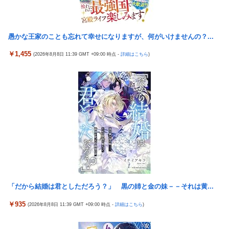
韓国の人気コーヒーチェーン「ペクスダバン」が日本初上陸→東
秋田県職員さん、会見をバスローブ＆喫煙スタイルで対応してし
京・新橋に１号店オープン
まい大炎上ｗ
愚かな王家のことも忘れて幸せになりますが、何がいけませんの？...
激混みのはずの東京駅で鍵が空いているコインロッカーが散見、
高配当をうたった「みんなで大家さん」→実態は2881億円の債務
「ラッキー」と思って中を確認してみると……
超過
￥1,455
(2026年8月8日 11:39 GMT +09:00 時点 -
詳細はこちら
)
秋田県職員さん、会見をバスローブ＆喫煙スタイルで対応してし
外国人「日本の未来は安泰だ」16歳MF三井寺眞、衝撃ゴール！
まい大炎上ｗ
久保建英超え歴代2位の記録！3得点に絡む活躍で海外絶賛！【海
外の反応】
【画像】台湾とフランス、地震発生から6時間以内に設置した
「避難所」がこちらｗｗｗｗ
日本代表DF冨安健洋の英プレミア・クリスタルパレス加入が正式
決定 鎌田大地とチームメイトに
【悲報】息子がみいちゃんのママ、限界を迎える「もう無理。普
通の家庭を築きたい。普通の子育てをしたい。」
【懐古】5号機の時って面白いA+ARTがたくさんあって楽しかっ
たよな
【悲報】エアコン業者、正論「エアコンスプレーなんて使わない
方がいい」ﾄﾞﾝｯ！
【朗報】「eF機動戦士ガンダムSEEDクライマックス」導入記
念、このホール打ちたいキャンペーンが始まる。当たりやすい状
【胸糞】Zクソガキ、おばあちゃんをいじめて炎上するｗｗｗｗ
況らしいのでチャンスか！？
【悲報】ウミガメの赤ちゃんを放流した人、最悪の行動だと叩か
「だから結婚は君としただろう？」 黒の姉と金の妹－－それは黄...
Google、Geminiが大赤字、「史上初のマイナスキャッシュフロ
れるｗｗｗｗ
ー」に陥る
￥935
(2026年8月8日 11:39 GMT +09:00 時点 -
詳細はこちら
)
【艦これ】 なんか今回はE5は甲で当然みたいな流れあるよね
KEIZ守山店「近日動きます！8月7日に重大告知！」→「8月7日
外国人「日本の未来は安泰だ」16歳MF三井寺眞、衝撃ゴール！