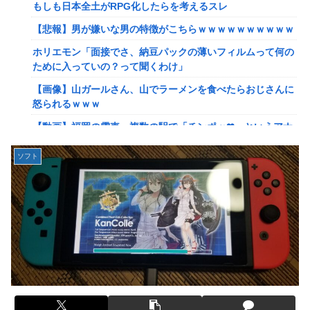
れたんやがこれワイ詰みか？？？？？？？
もしも日本全土がRPG化したらを考えるスレ
【動画】手術中に熊本地震直撃やばすぎる
【悲報】男が嫌いな男の特徴がこちらｗｗｗｗｗｗｗｗｗｗ
避難所にベッドがない！と文句たらたらだった左派、実際に
ホリエモン「面接でさ、納豆パックの薄いフィルムって何の
避難所にベッドが搬入されてしまった結果……
ために入っていの？って聞くわけ」
『ドラクエの面白さのピークははがねのつるぎ買った時』←
【画像】山ガールさん、山でラーメンを食べたらおじさんに
これ
怒られるｗｗｗ
【韓日共同調査】「日本に良い印象」の韓国人54.3％ 13年
【動画】福岡の電車、複数の駅で「チンポッ❤」というアナ
以降で最高に 日本人の韓国好感度は35.3％
ウンスが流れ大騒ぎwwwwwwwww
ソフト
【スト6】竹内ジョン選手「どう考えても調整の時期がおか
【悲報】ショートスリーパー堀さん、対面で高須幹弥にブチ
しい。大会の真っただ中にコンセプトが変わるほどの調整、
ギレるｗｗｗｗ
大会が終わった後は微調整。趣旨が一貫してない」
女性「レイプされました」検事「嘘では？」女性「傷ついた
【画像】台湾とフランス、地震発生から6時間以内に設置し
ので訴えます」
た「避難所」がこちらｗｗｗｗ
【艦これ】イベントぼちぼち終わらせてる人増えてるけど、
【悲報】息子がみいちゃんのママ、限界を迎える「もう無
終わったらみんな何してる？
理。普通の家庭を築きたい。普通の子育てをしたい。」
【艦これ】デイス 他
【悲報】エアコン業者、正論「エアコンスプレーなんて使わ
【艦これ】けーかいじん 他
ない方がいい」ﾄﾞﾝｯ！