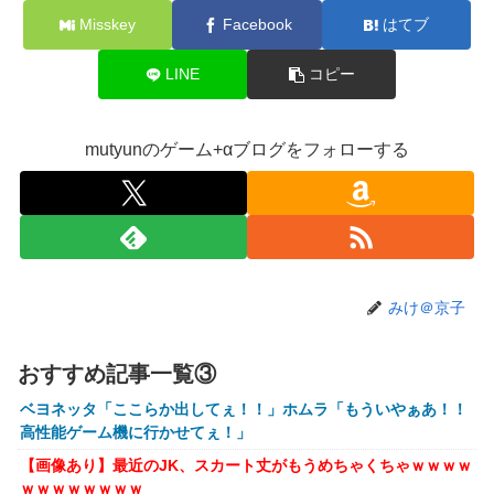
【VTuber】ばあちゃる、引退を発表 8月9日の誕生日配信
Misskey
Facebook
はてブ
で詳細を説明「ずっと続けられなくて本当にごめんなさい」
【8/9(日)15:00】
LINE
コピー
可愛すぎるおむすび屋さん（28）、新店舗に4000万円クラ
ファンした成功した結果弱男集団から叩かれてしまうｗｗｗ
ｗ
mutyunのゲーム+αブログをフォローする
【速報】ワンピースの「世界に5種しかない飛行能力」発言
の謎が解けるWWW
ホリエモン「面接でさ、納豆パックの薄いフィルムって何の
ために入っていの？って聞くわけ」
【衝撃】ワイのパッパ、会社でナンバーツーになった結果ｗ
みけ＠京子
ｗｗｗｗｗｗｗｗｗ
【悲報】イオン、大行列ができる…一体何が起きてるんだ？
ｗｗｗｗ
おすすめ記事一覧③
【悲報】高市早苗に逆らった財務官僚、異例の左遷ｗｗｗｗ
ベヨネッタ「ここらか出してぇ！！」ホムラ「もういやぁあ！！
ｗｗｗｗ
高性能ゲーム機に行かせてぇ！」
【画像】井口裕香(36)、タンクトップがはち切れそうなくら
【画像あり】最近のJK、スカート丈がもうめちゃくちゃｗｗｗｗ
いデカイｗｗｗｗｗｗｗｗｗｗｗ
ｗｗｗｗｗｗｗｗ