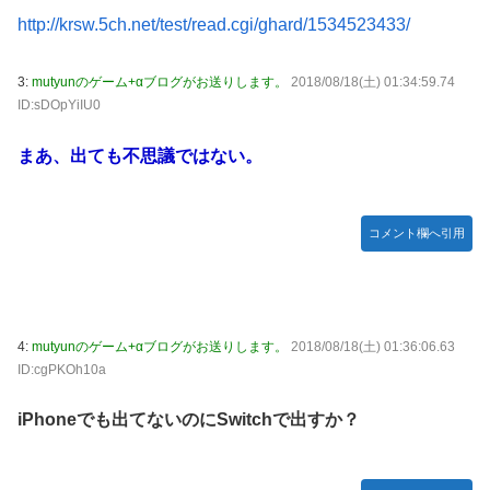
てバウムクーヘン売ったりTikTokライブしてて悔しさと怒
http://krsw.5ch.net/test/read.cgi/ghard/1534523433/
【動画】ロシア軍のドローンをネット発射装置で撃墜するウ
りを感じた」
クライナ。
白戸ゆめのアナ セクシーニットのノースリーブ巨乳！！
3:
mutyunのゲーム+αブログがお送りします。
2018/08/18(土) 01:34:59.74
首相官邸、高市首相の熊本訪問の感動BGM付きムービーを
【GIF動画あり】
ID:sDOpYiIU0
投稿「全部が全部ありがたかったです」
【ウマ娘】海外トレによるライトハローさんとの最高の夜
まあ、出ても不思議ではない。
【画像】70年代の漫画、あまりにも時代を先取りしすぎてい
たｗｗｗｗ
【動画】地震発生時の熊本総合病院の手術室の様子が(((ﾟ
コメント欄へ引用
Дﾟ)))
【艦これ】これがラ級ちゃんの水着modeか・・・！
【朗報】ワンピースのミホークとビスタさん、遥かにミホー
クの方が格上だったｗｗｗ
4:
mutyunのゲーム+αブログがお送りします。
2018/08/18(土) 01:36:06.63
ID:cgPKOh10a
【ウマ娘】セイちゃんの攻撃力を見よ！！！
【悲報】「HUNTER×HUNTER」のビヨンド=ネテロさん、
iPhoneでも出てないのにSwitchで出すか？
何か思ってた奴と違う・・・
【動画】地震発生時の熊本総合病院の手術室の様子が(((ﾟ