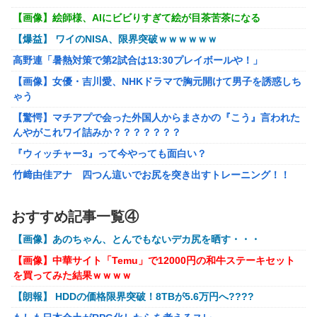
【画像】絵師様、AIにビビりすぎて絵が目茶苦茶になる
【悲報】Z世代「求刑7年のジャンポケ斎藤は口封じに被害
者殺した方が量刑軽かっただろ」←1万いいね
【爆益】 ワイのNISA、限界突破ｗｗｗｗｗｗ
【動画】福岡の電車、複数の駅で「チンポッ❤」というアナ
高野連「暑熱対策で第2試合は13:30プレイボールや！」
ウンスが流れ大騒ぎwwwwwwwww
【画像】女優・吉川愛、NHKドラマで胸元開けて男子を誘惑しち
女性「レイプされました」検事「嘘では？」女性「傷ついた
ゃう
ので訴えます」
【驚愕】マチアプで会った外国人からまさかの『こう』言われた
んやがこれワイ詰みか？？？？？？？
【艦これ】 なんか今回はE5は甲で当然みたいな流れあるよ
ね
『ウィッチャー3』って今やっても面白い？
もしも日本全土がRPG化したらを考えるスレ
竹﨑由佳アナ 四つん這いでお尻を突き出すトレーニング！！
【GIF動画あり】
「ドラゴンボール」新作TVアニメが7月から放送されるぞ！
【涼宮ハルヒの憂鬱】Vivitフィギュア「涼宮ハルヒ」プライズフ
おすすめ記事一覧④
【〈物語〉シリーズ】 セガ「忍野忍」「斧乃木余接」プラ
ィギュア【彩色原型公開】
イズフィギュア【彩色原型公開】
【画像】あのちゃん、とんでもないデカ尻を晒す・・・
【ボンバーガール】KONAMI「最愛チアモ」プライズフィギュア
【謎】『ダーク路線のドラクエ12』を発売中止にしないとい
【画像】中華サイト「Temu」で12000円の和牛ステーキセット
【彩色原型公開】
けなかった理由ってガチでなに？とりあえすだせばいいやん
を買ってみた結果ｗｗｗｗ
【初音ミク】「PERIHAPI! おきがえちゅう ピアプロキャラクタ
【ウマ娘】海外のファンアートからしか得られない栄養素が
【朗報】 HDDの価格限界突破！8TBが5.6万円へ????
ーズ 2」トレフィグ【予約開始】
ある。←「おデジ以外味付けが濃いな…」