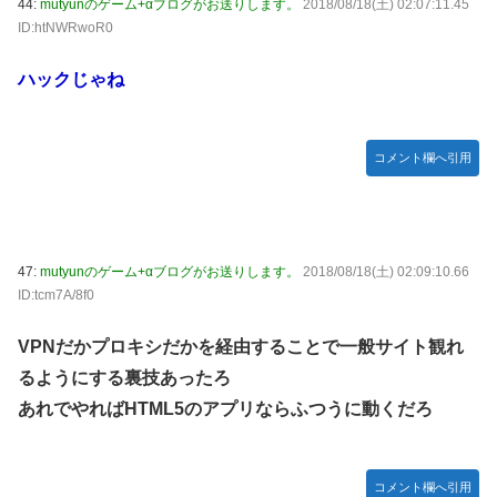
44:
mutyunのゲーム+αブログがお送りします。
2018/08/18(土) 02:07:11.45
ID:htNWRwoR0
ハックじゃね
コメント欄へ引用
47:
mutyunのゲーム+αブログがお送りします。
2018/08/18(土) 02:09:10.66
ID:tcm7A/8f0
VPNだかプロキシだかを経由することで一般サイト観れ
るようにする裏技あったろ
あれでやればHTML5のアプリならふつうに動くだろ
コメント欄へ引用