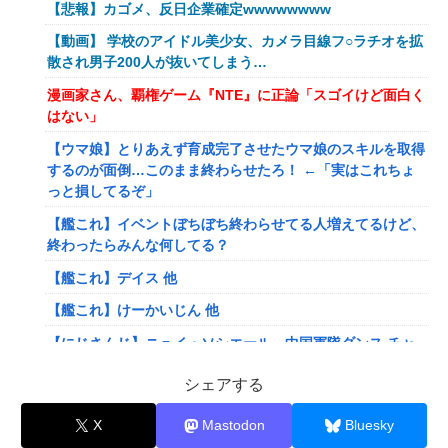
【悲報】カゴメ、反日企業確定wwwwwwww
【動画】 学校のアイドル美少女、カメラ目線フ○ラチオを拡
散され男子200人が抜いてしまう…
漫画家さん、覇権ゲーム『NTE』に正論「スゴイけど面白く
はない」
【ウマ娘】とりあえず育成完了させたウマ娘のスキルを取得
するのが面倒…このまま終わらせたろ！ ←「実はこれちょ
っと損してるぞ」
【艦これ】イベントぼちぼち終わらせてる人増えてるけど、
終わったらみんな何してる？
【艦これ】デイス 他
【艦これ】けーかいじん 他
【にじさんじ】ニュイ・ソシエール、中国軍隊ダンス チャ
レンジ‼️
シェアする
【にじさんじ】ひゃくまんてんばらサロメちゃんおまんが
「安心と引き換えに」
X
Mastodon
Bluesky