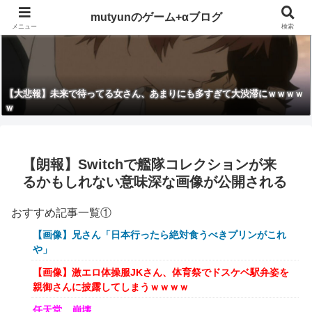
mutyunのゲーム+αブログ
メニュー
検索
【大悲報】未来で待ってる女さん、あまりにも多すぎて大渋滞にｗｗｗｗ
ｗ
【朗報】Switchで艦隊コレクションが来
るかもしれない意味深な画像が公開される
おすすめ記事一覧①
【画像】兄さん「日本行ったら絶対食うべきプリンがこれ
や」
【画像】激エロ体操服JKさん、体育祭でドスケベ駅弁姿を
親御さんに披露してしまうｗｗｗｗ
任天堂、崩壊