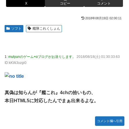
X
コピー
コメント
日本代表DF冨安健洋の英プレミア・クリスタルパレス加入
【胸糞】Zクソガキ、おばあちゃんをいじめて炎上するｗｗ
が正式決定 鎌田大地とチームメイトに
ｗｗ
2018年08月19日 02:00:11
日向坂OGの最新ランジェリー、もうエグいだろ・・・(画像
【艦これ】 なんか今回はE5は甲で当然みたいな流れあるよ
どーん)
ね
ソフト
艦隊これくしょん
【画像】山ガールさん、山でラーメンを食べたらおじさんに
やる夫「催眠アプリを手に入れたんだけど……これ必要だっ
怒られるｗｗｗ
た？」 第29話
富士登山ツアー中に64歳男性死亡 8合目付近で意識失う
【動画】手術中に熊本地震直撃やばすぎる
1:
mutyunのゲーム+αブログがお送りします。
2018/08/18(土) 01:30:33.63
【GIF動画】宮城の可愛すぎるチアさん、甲子園で発見され
江別大学生暴行ﾀﾋ″主犯格″の川口侑斗被告に「無期懲役」の
ID:kKWJozgi0
る
判決→当時17歳少年に「懲役30年」の判決
秋田県職員さん、会見をバスローブ＆喫煙スタイルで対応し
ジャンポケ斎藤と代理人のやりとり、「地獄すぎて完全にコ
てしまい大炎上ｗ
ントになってる……」と衝撃を受ける人が続出中
【衝撃】ジャンポケ斉藤の被害女性「バウムクーヘン売った
シャウエッセン公式、またこういうのでいい丼をポスト
真偽は知らんが『艦これ』4chの拾いもの、
りTikTokライブしててムカついたから示談しなかった」←
本日HTML5に対応したんでまぁ出来るよな。
もしも日本全土がRPG化したらを考えるスレ
コレってさ…
【艦これ】E3-4のラスダンは航空優勢は取るの？取らない
海外「全部日本の真似だったのか…」 日本の普通のテレビ
の？
番組が最新SNSの数十年先を行っていたと話題に
コメント欄へ引用
【悲報】元ジャンポケ斉藤の被害女性「事件で知名度を上げ
【悲報】ロシア、じわじわと逝き始める