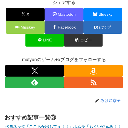
シェアする
【ななし】ねるちゃん「おじさんたち～！もりもり食べて元
気だすのよ～」
X
Mastodon
Bluesky
【にじさんじ】ソフィ、バッターボックスに立ってみた『え
Misskey
Facebook
はてブ
えフォームや』『打球の伸びがすごい』
【画像】株の暴落を描いた漫画、ガチで怖いwwwww
LINE
コピー
【画像】坂口杏里、逃走してウ●カスまで晒されるｗｗｗｗ
ｗ
mutyunのゲーム+αブログをフォローする
【動画】甲子園の女性審判、大誤審で炎上
【画像】キングダムの河了貂、「あったけぇ壁」に引き続き
更に味方をぶっ殺す作戦を実行する
トランプ「イランが核兵器を作れば、イタリアを2分で消滅
させる」メローニ「核を持っている国で実際に使ったアホは
アメリカだけｗ」
みけ＠京子
一般作だけどエロいシーンがあって、妙にムラムラしてしま
った作品
おすすめ記事一覧③
【悲報】女性配信者「アスペの検査してみた…みんなこれわ
ベヨネッタ「ここらか出してぇ！！」ホムラ「もういやぁあ！！