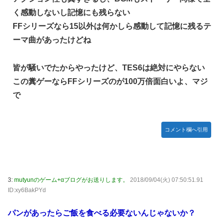
【競馬】あの武ルメ痛バッグのファンさん、二人とツーショ
く感動しないし記憶にも残らない
ット！
FFシリーズなら15以外は何かしら感動して記憶に残るテ
【学マス】AIライザに対抗して学マスもAIアイドルを出そう
ーマ曲があったけどね
昭和戦隊のロボデザイン、配信で追って見ると…
【デレマス】 仮面ライダーバロンＰ第２話「蒼翼の乙女」
皆が騒いでたからやったけど、TES6は絶対にやらない
タトゥー彫り師さん「刺青入れてる奴は全員バカです」→30
この糞ゲーならFFシリーズのが100万倍面白いよ、マジ
万再生ｗｗｗｗｗｗ
で
【悲報】「美人すぎる県警本部長」失職ｗｗｗｗｗｗｗｗｗ
本屋に現れた異臭＆浮浪者風の男、ペタンコのボストンバッ
コメント欄へ引用
グをパンパンにして無会計で退店！Gメンに確保され「なん
で？」と本気で困惑ｗｗｗ
【動画】これはお見事。中国重慶市で珍しい事故が撮影され
る。
3:
mutyunのゲーム+αブログがお送りします。
2018/09/04(火) 07:50:51.91
【画像】 キャミイの18万円の最新フィギュア、ガチで作り
ID:xy6BakPYd
込みがエグすぎる
私の彼に裏表がなさすぎる 第3話
パンがあったらご飯を食べる必要ないんじゃないか？