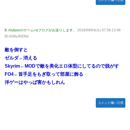
コメント欄へ引用
9:
mutyunのゲーム+αブログがお送りします。
2018/09/04(火) 07:58:13.96
ID:oG8yJNDKp
敵を倒すと
ゼルダ←消える
Skyrim←MODで敵を美化エロ体型にしてるので脱がす
FO4←首手足をもぎ取って部屋に飾る
洋ゲーはやっぱ害かもしれん
コメント欄へ引用