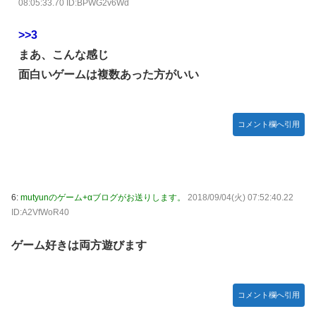
08:05:33.70 ID:BPWG2v6Wd
【種運命】ネオが結局よく分からないまま新しい映画が終わ
った後ももやもやしてる
>>3
乃木坂ど新規の5期オタさんってもしかして、賀喜遥香のイ
まあ、こんな感じ
ンスタフォロワー初動が大して伸びないと思ってませんでし
た？24h16.3万でぶっちぎりですよ笑
面白いゲームは複数あった方がいい
焦げだらけの業務用鉄板が水と蒸気で鏡のようにピカピカに
「味が全部流れていく！」【海外の反応】
コメント欄へ引用
YAC卒業の日
【画像あり】ロピアのパワー全開おにぎり「444円」がコチ
ラｗｗｗｗｗ
【NMB48】坂下真心期待できそう
6:
mutyunのゲーム+αブログがお送りします。
2018/09/04(火) 07:52:40.22
ID:A2VfWoR40
賀喜遥香 ｢さくちゃんはちいかわ｣ 遠藤さくら ｢かっきーは
ハチワレ｣【乃木坂46】
ゲーム好きは両方遊びます
コメント欄へ引用