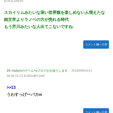
ID:rkJL3AKV0
スカイリムみたいな深い世界観を楽しめない人増えたな
純文学よりラノベの方が売れる時代
もう芥川みたいな人出てこないですね
コメント欄へ引用
19:
mutyunのゲーム+αブログがお送りします。
2018/09/04(火)
08:06:15.23 ID:BDutBY1W0
>>13
うわすっげーバカw
コメント欄へ引用