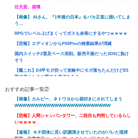
任天堂、崩壊
【画像】 AIさん、『1年後の日本』をバカ正直に描いてしま
う…
RPGでレベル上げまくってボスも余裕にするやつｗｗｗｗ
【悲報】エディオンからPS5Proの検索結果が消滅
国内スイッチ2普及ペース深刻。販売不振だった3DSに負け
そう
【艦これ】E4甲モガ切って攻略中にモガ落ちたんだけどE5
甲で使うために育てる価値ある？
RPGでレベル上げまくってボスも余裕にするやつｗｗｗｗ
おすすめ記事一覧②
【艦これ】でもイベントのたびに思うんだ 空母機動部隊っ
【画像】カルビー、ネトウヨから袋叩きにされてしまう
てクソだわ！
WWWWWWWWWWWWWWWWWWWWWWWW
【衝撃】葬儀屋「火葬プランはどうなさいますか？」ワイ喪
【悲報】人間シャンパンタワー、二段目も判明しているらし
主「直葬で(即答)」→結果ァw w w w w w w w w w
いｗｗｗｗ
イーロン・マスク「中国のロボットはデタラメで遠隔操作し
【速報】 キチ団体に言い訳講演させていたのがバレた琉球
てるだけ」