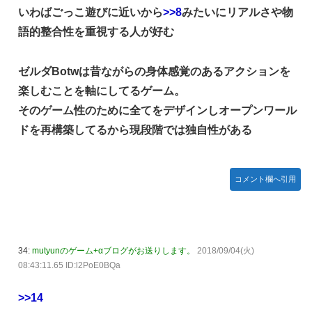
いわばごっこ遊びに近いから
>>8
みたいにリアルさや物
語的整合性を重視する人が好む
ゼルダBotwは昔ながらの身体感覚のあるアクションを
楽しむことを軸にしてるゲーム。
そのゲーム性のために全てをデザインしオープンワール
ドを再構築してるから現段階では独自性がある
コメント欄へ引用
34:
mutyunのゲーム+αブログがお送りします。
2018/09/04(火)
08:43:11.65 ID:l2PoE0BQa
>>14