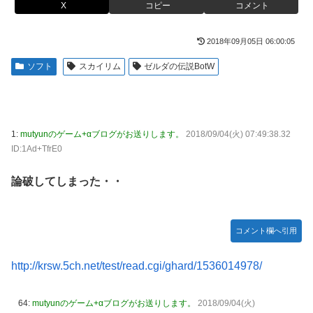
ｗｗｗｗｗｗｗｗ
X
コピー
コメント
かるの？」
【画像】このLINEでなんで女が怒ってるのか分かんない奴
【画像】ハンターハンターさん、ガチで最強の新能力を登場
2018年09月05日 06:00:05
はモテない奴確定らしい←お前らは勿論わかるよ
させてしまうｗｗｗｗｗｗｗ
な？？？？？？？
ソフト
スカイリム
ゼルダの伝説BotW
【画像】週刊少年マガジン、限界突破
海外「日本は戦勝国なんだよ」 戦後の日本人の特別な生き
様に各国から称賛の声
「テイルズオブシンフォニア リマスター」発売日が2/16に
決定！最新の「発売日告知トレーラー」も公開！
【悲報画像】イキリたい年頃の中学生さん、和彫を入れて人
生終了へ←これw w w w w w
やる夫のダンジョン運営記189-雑談所ネタ 第123話「なぜな
1:
mutyunのゲーム+αブログがお送りします。
2018/09/04(火) 07:49:38.32
にキャス狐さん・世界改変」
ID:1Ad+TfrE0
実際『ゼルダ 時オカ』→『風タク』の時の空気感を知りた
い
実際『ゼルダ 時オカ』→『風タク』の時の空気感を知りた
論破してしまった・・
い
【画像】サンモニの女子アナさん、日曜の朝から素材を提供
してしまう
【悲報】女さん、歩行者を轢いた挙句、道路に倒れてどえら
いことになってしまうw w w w w w w
【画像】スト6に彗星の如く現れたフィリピン人キャラが可
コメント欄へ引用
愛すぎると話題に！
海外「日本人はなんて気高いんだ！」 英高級紙も驚愕した
極限の中の日本人の姿に世界が衝撃
http://krsw.5ch.net/test/read.cgi/ghard/1536014978/
【動画】タイのティパンコーン王子が日本人女性とデート
か？
【画像】このLINEでなんで女が怒ってるのか分かんない奴
はモテない奴確定らしい←お前らは勿論わかるよ
64:
mutyunのゲーム+αブログがお送りします。
2018/09/04(火)
【悲報】『メイドインアビス』主題歌にVTuber起用→また