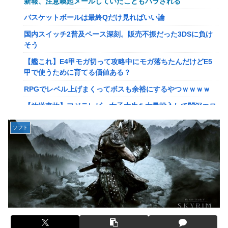
新報、注意喚起メールしていたこともバラされる
【画像】このLINEでなんで女が怒ってるのか分かんない奴
バスケットボールは最終Qだけ見ればいい論
はモテない奴確定らしい←お前らは勿論わかるよ
国内スイッチ2普及ペース深刻。販売不振だった3DSに負け
な？？？？？？？
そう
【動画】高校生さん、文化祭でコーヒーカップを作って大盛
【艦これ】E4甲モガ切って攻略中にモガ落ちたんだけどE5
りあがり←なんかどっかで見たことあると話題に
甲で使うために育てる価値ある？
【NGS】LG5「レアレンス」シリーズが強すぎると話題に
RPGでレベル上げまくってボスも余裕にするやつｗｗｗｗ
【アプグレも約束】
【放送事故】フジテレビ、女子大生を大量投入して闇深エロ
【ｗ】長年育てやっと蕾がつき楽しみにしてたら動物の死肉
番組ｗｗｗｗ
に擬態（外観・腐肉臭）する花が！
ソフト
【悲報】坂口杏里を家に住ませてあげた結果ｗｗｗｗ
『ゼルダの伝説』ゼルダ姫とリンクって毎回結ばれずに別の
相手と子孫を残してるって本当…？
【悲報】女性配信者「アスペの検査してみた…みんなこれわ
かるの？」
韓国人「英メディアや海外各社も一斉に韓国サッカー協会を
巡る過去の不祥事を報道！」→「国際的な信用失墜の危
【画像】20年前のAV、キチガイすぎるwwwwww
機‥」
【画像】女さん、ミニ過ぎる浴衣を着た写真を投稿して叩か
【画像】廃墟化したレンタルビデオ屋、そのまま時が止まっ
れるｗｗｗｗ
てしまっていると話題にｗｗｗｗ
【朗報】菅直人元総理、再評価されるｗｗｗｗｗｗｗｗｗｗ
【悲報】女性配信者「アスペの検査してみた…みんなこれわ