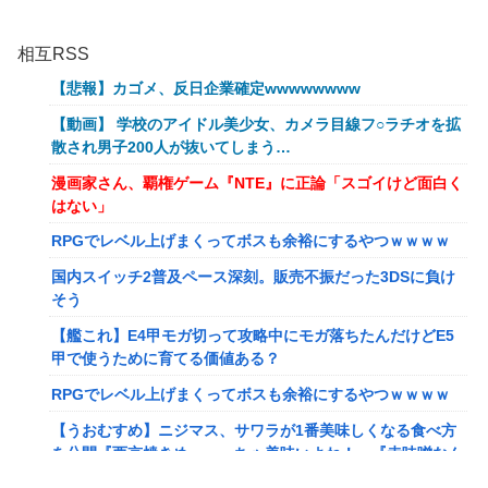
相互RSS
【悲報】カゴメ、反日企業確定wwwwwwww
【動画】 学校のアイドル美少女、カメラ目線フ○ラチオを拡
散され男子200人が抜いてしまう…
漫画家さん、覇権ゲーム『NTE』に正論「スゴイけど面白く
はない」
RPGでレベル上げまくってボスも余裕にするやつｗｗｗｗ
国内スイッチ2普及ペース深刻。販売不振だった3DSに負け
そう
【艦これ】E4甲モガ切って攻略中にモガ落ちたんだけどE5
甲で使うために育てる価値ある？
RPGでレベル上げまくってボスも余裕にするやつｗｗｗｗ
【うおむすめ】ニジマス、サワラが1番美味しくなる食べ方
を公開『西京焼きめっっっちゃ美味いよね！』『赤味噌なん
ですね』