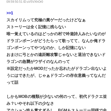
な？？？？？？？
09:59:50.51 ID:uV5VXhOr0
炎上 もう何回目だよ…
海外「日本なんて行くんじゃなかった…」 日本を知ってし
【試合実況】西武２軍スタメン 先発:杉山遙希（2026.8.9）
>>1
まったディズニー信者、帰国後『本家』に失望する事態に
芸能人 「車の任意保険は強制にしろ、保険にも入れないヤ
スカイリムって究極の糞ゲーだったけどなぁ
【艦これ】ひみつの通り道 他
ツは運転すんな！法律を改正しろ！！」
ストーリーは全く記憶に残らない
LIAR GAME -ライアーゲーム- 第17話 感想：秋山さんの逆
【J2第1節 鳥栖×甲府】鳥栖が好相性の甲府に2-0快勝で5年
唯一覚えているのはどっかの村で吟遊詩人みたいなのが
転の策がバレちゃった！
ぶり開幕白星！田中雄大は古巣に恩返しPK弾
ドラゴンボーンがどうたらって歌ってて、なんか俺ドラ
【画像】エチビデ女優さん、番組の企画でハッスルしすぎて
ゴンボーンってやつなのか、しか記憶にない
しまうｗｗｗｗｗｗ
おまけに弓とかの遠距離攻撃じゃないと退治できないド
【ウマ娘】わたしの全力受け止めて♡ ←「またへんないき
ラゴンの急襲がウザイのなんのって
ものがふえてる…」
※設定だったかMODだったか忘れたがドラゴン出ないよ
【悲報】人気プロゲーマーと結婚したグラドル、息子の「自
閉スペクトラム症」診断にショックで泣く
うにはできたが、じゃぁドラゴンの存在意義ってなんだ
って話
海外「全部日本の真似だったのか…」 日本の普通のテレビ
番組が最新SNSの数十年先を行っていたと話題に
しかもMOBの種類が少ないの何のって、初代ドラクエ並
【ウマ娘】ジェンティル「そろそろ狩るわ...♥」
み？いやそれ以下の少なさ
【エ●漫画】乱交物のエ●漫画←これｗｗｗ
アクション性も糞すぎるし、BGMもストーリー同様で全