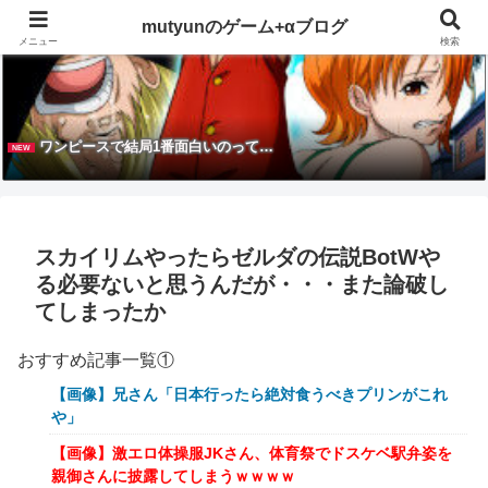
mutyunのゲーム+αブログ
メニュー
検索
ワンピースで結局1番面白いのって…
NEW
スカイリムやったらゼルダの伝説BotWや
る必要ないと思うんだが・・・また論破し
てしまったか
おすすめ記事一覧①
【画像】兄さん「日本行ったら絶対食うべきプリンがこれ
や」
【画像】激エロ体操服JKさん、体育祭でドスケベ駅弁姿を
親御さんに披露してしまうｗｗｗｗ