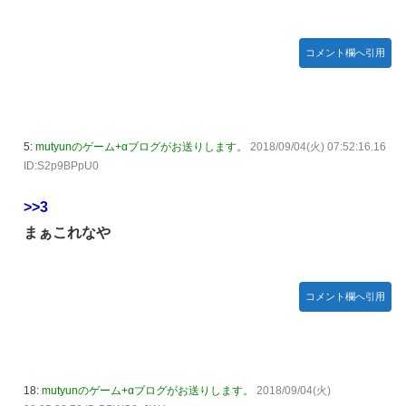
【悲報】 めっちゃカメレオンさん、早速パクリゲーが任天
堂ストアに登場してしまう……
コメント欄へ引用
やる夫のダンジョン運営記183-雑談所ネタ118 懺悔小ネタ
「創刻のファイアホイール」+埋めネタ「ファイアホイール
TCG・その後」
【にじさんじ】委員長、Claude Codeまで手出してるん
5:
mutyunのゲーム+αブログがお送りします。
2018/09/04(火) 07:52:16.16
か…『もう何でも作れそうやな』
ID:S2p9BPpU0
やる夫「催眠アプリを手に入れたんだけど……これ必要だっ
た？」 第29話
>>3
【悲報】エルデンリング始めたけど難しい
まぁこれなや
モバＰ「アイドルにセクハラをします」
【画像】漫画・アニメの「武人系敵幹部」に付きまといがち
コメント欄へ引用
な疑問ｗｗｗｗ
おでこ封印！中村アン、“前髪あり”の新ヘアスタイルに「新
鮮でたまらん」の声【画像】
BYDの軽EV「ラッコ」受注が700台超 7月販売は125台
18:
mutyunのゲーム+αブログがお送りします。
2018/09/04(火)