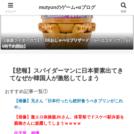
mutyunのゲーム+αブログ
メニュー
検索
【仮面ライダーガヴ】「DXおしゃべりブリザードソルベエゴチゾウ」【1
6時予約開始】
【悲報】スパイダーマンに日本要素出てき
てなぜか韓国人が激怒してしまう
おすすめ記事一覧①
【画像】兄さん「日本行ったら絶対食うべきプリンがこれ
や」
【画像】激エロ体操服JKさん、体育祭でドスケベ駅弁姿を
親御さんに披露してしまうｗｗｗｗ
任天堂、崩壊