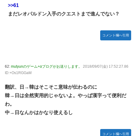
>>61
まだレオパルドン入手のクエストまで進んでない？
コメント欄へ引用
62:
mutyunのゲーム+αブログがお送りします。
2018/09/07(金) 17:52:27.86
ID:+Os1RGGaM
翻訳、日→韓はそこそこ意味が伝わるのに
韓→日は全然実用的じゃないよ。やっぱ漢字って便利だ
わ。
中→日なんかはかなり使えるし
コメント欄へ引用