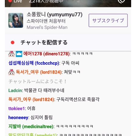
捨て身の反撃すぎる
【画像】旅人女子「夜景を撮りたかっただけなのに、故郷の
村が燃やされたみたいになった」←26万ｲｲﾈｗｗｗｗ
【ToLOVEる】ユニクリ「籾岡里紗 ダークネスver.」フィギ
ュア【再販予約開始】
メディア「Switch2、499ドルでも安い800ドル超えるか
も。PS5は直近での値上げ可能性低い」
【悲報】女「丸亀製麺美味しかったね」俺「また来ようよ」
店員「お会計2380円になりまーす」→その後『こう』なっ
【動画】半ケツ祭り、限界突破ｗｗｗｗｗｗｗｗｗｗｗｗｗ
たんだが俺悪くないよな？？？？？？？？
【動画】R2-D2の絶叫からしか得られない栄養があるｗｗｗ
【驚愕】ユーチューバー「撮影で使うから、この高級時計も
ｗ
車もぜ～んぶ経費でタダ！ｗ」←まさかコレ本気にしてる奴
【超愕】皮膚科の薬すごすぎワロタｗｗｗｗｗｗｗｗwｗ
なんておらんよな？よな？w w w w w w w w w w w
ウクライナの次は日本とかいうやついるけどどういう理屈な
【衝撃画像】ババアがジジイにチェーンソー！？←一体何が
の？
あったんやコレw w w w w w w w w
【悲報】熊本は猛暑と断水…その頃、茂木外相は中南米でニ
【悲報】ジャンプ、ついに98万部…全盛期653万部からここ
ッコリ動画公開
まで落ちる
海外「世界で日本を死守するぞ！」 日本の消防署を訪れた
高市首相の衣装にケチを付けた元宝塚女優、速攻で過去の黒
ちびっ子集団が世界をメロメロに
歴史画像を発掘されてしまった結果……
日産が社運をかけて発売するSUVｗｗｗｗｗｗｗ
【スト6】待望の全体バランス調整、バトル変更リスト
2026.08.03が公開
【NBA】サンズのディロン・ブルックスが、チームと3年
73milで契約延長合意