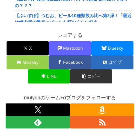
の？？？
【ぶいすぽ】つむお、ビール10種類飲み比べ第2弾！「最近
は焼肉屋で最初にビールを頼むくらい好き」
【にじさんじ】Twitterはもうないよ
シェアする
【ホロライブ】これはこれでちょっと裏来いよに見える
X
Mastodon
Bluesky
【動画】クレヨンしんちゃんの例の動画、バズリすぎてネッ
トミームと化すｗｗｗｗ
Misskey
Facebook
はてブ
【悲報】Mrs. GREEN APPLE、マジで逝くwwwwww
LINE
コピー
【画像】旅人女子「夜景を撮りたかっただけなのに、故郷の
村が燃やされたみたいになった」←26万ｲｲﾈｗｗｗｗ
【悲報】女さん、熊本地震がきっかけで離婚を決意ｗｗｗｗ
mutyunのゲーム+αブログをフォローする
ｗ
【訃報】人気Vtuberの犬、19歳で死去
【動画】女子「勃ってんじゃん笑」男子「うるさい//」女子
「キャハハ！」→フ●ラ開始ｗｗｗｗｗｗｗｗｗｗ