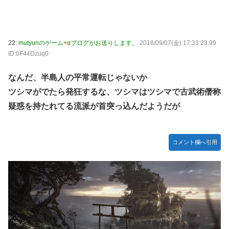
22:
mutyunのゲーム+αブログがお送りします。
2018/09/07(金) 17:33:23.99
ID:0F44Dzuq0
なんだ、半島人の平常運転じゃないか
ツシマがでたら発狂するな、ツシマはツシマで古武術僭称
疑惑を持たれてる流派が首突っ込んだようだが
コメント欄へ引用