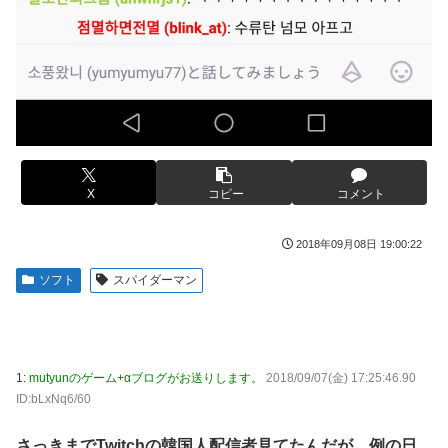
【速報】日本一ソフトウェア「定価9000円のゲームです。
買って下さい。」→結果・・・
エクスアリーナ松戸がディスクアップ2を撤去したらしくデ
ィスクアッパーさん達から落胆の声
【訃報】人気Vtuberの犬、19歳で死去
結局おまえらが求める『RPGの理想の主人公』って一体どう
とんでもない「積みプラ」がテレビで放送されてしまう
いうのなん？
【正論】X民「真の弱者男性は恋愛ゲームとかアニメ見てな
い。本当の闇を見せるね」←170000バズwwwwwww
【シンデレラガールズ】 百鬼夜行をテーマとしたPOP UP
X
コピー
コメント
SHOPが東京・大阪にて開催
【デレマス×仮面ライダー】 仮面ライダーバロンＰ第１話
2018年09月08日 19:00:22
「始まりの巫女」
ソフト
スパイダーマン
メディア「Switch2、499ドルでも安い800ドル超えるか
も。PS5は直近での値上げ可能性低い」
【艦これ】E3-4クリアの流れ来てるな
【悲報】ハンターハンター連載再開の様子、全くないｗｗｗ
1:
mutyunのゲーム+αブログがお送りします。
2018/09/07(金) 17:25:46.90
ｗｗｗｗｗｗｗｗｗｗ
ID:bLxNq6/60
【画像】吉岡里帆さん、モリマン具合がよくわかる証拠がこ
さっきまでTwitchの韓国人配信者見てたんだが、例の日