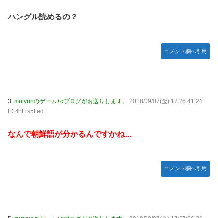
宮澤エマに「国宝級の浴衣美人」の声！「マイ・フィクショ
ハングル読めるの？
ン」イベントで魅せた透明感【画像】
レクサスの軽トラとかどうよ
コメント欄へ引用
任天堂が「gamescom 2026」のラインナップを発表！
突進してきた牛を跳び越えたら、牛が固まって動かなくなっ
た闘牛場の映像【海外の反応】
ジャンポケ斉藤の被害女性「バウムクーヘン売ったり
3:
mutyunのゲーム+αブログがお送りします。
2018/09/07(金) 17:26:41.24
TikTokライブしててムカついたから示談しなかった」
ID:4hFrs5Led
【櫻坂46】村山美羽、まさかの場所で見つかる
なんで朝鮮語が分かるんですかね…
黒見明香ちゃんの円陣の声出しが凄かった！！！【乃木坂
46】
コメント欄へ引用