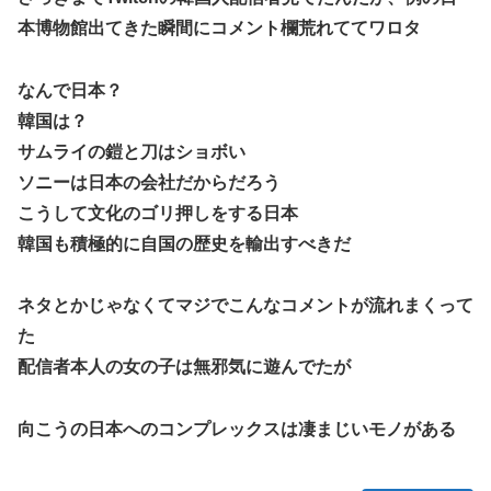
ちらｗｗｗｗｗｗ
本博物館出てきた瞬間にコメント欄荒れててワロタ
【艦これ】E3-3はスク水パーティでOk？
【祝砲】大人気ウマ娘声優、一般男性と結婚するｗｗｗｗｗ
なんで日本？
ｗｗ
韓国は？
超能力が使えるようになったので限界まで極める事にした
サムライの鎧と刀はショボい
件 その８
ソニーは日本の会社だからだろう
【艦これ】これがラ級ちゃんの水着modeか・・・！
こうして文化のゴリ押しをする日本
【仮面ライダーゼッツ】玖門宗馬にときめいてる女性ファン
韓国も積極的に自国の歴史を輸出すべきだ
が増えているらしい
【遊戯王】「ドミナス・スパーク」ってそんなに強えのか？
ネタとかじゃなくてマジでこんなコメントが流れまくって
【朗報】FFジジイ「FF7は衝撃的じゃった…」←これガチ本
た
当らしいｗｗｗ
配信者本人の女の子は無邪気に遊んでたが
【エヴァンゲリオン】 セガ「アヤナミレイ（仮称）‐プラグ
スーツVer.」プライズフィギュア【彩色原型公開】
向こうの日本へのコンプレックスは凄まじいモノがある
あなたは衛宮士郎の代わりに五次に挑むようです 第411話
【FF16】 「ファイナルファンタジー16」発売日が6/22に決