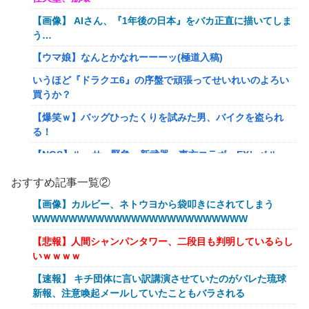
【画像】 AIさん、『1年後の日本』をバカ正直に描いてしま
う…
【ウマ娘】なんとかなれーーーッ(極道入稿)
いうほど『ドラクエ6』の序盤で頑張ってせいれいのよろい
買うか？
【爆笑ｗ】バッグひったくりを試みた男、バイクを盗られ
る！
【NGS】ルーサー緊急、新武器、東方コラボ、EXレベル
40… 8/5はアップデート盛り沢山！？貴様ら何から始める？
おすすめ記事一覧②
( •᷄ὤ•᷅ )
【画像】カルビー、ネトウヨから袋叩きにされてしまう
キメラって倫理観無くせば普通に作れるんか？
WWWWWWWWWWWWWWWWWWWWWWWW
【艦これ】E5クリアした人に聞きたいんだけど基地航空の
【悲報】人間シャンパンタワー、二段目も判明しているらし
熟練度どうしてた？
いｗｗｗｗ
【艦これ】軽空母混成の潜水マスって陣形なんにしてます
【速報】 キチ団体に言い訳講演させていたのがバレた琉球
の？？？
新報、注意喚起メールしていたこともバラされる
【艦これ】みんなもう終わってそうだから聞くんだけど E3-