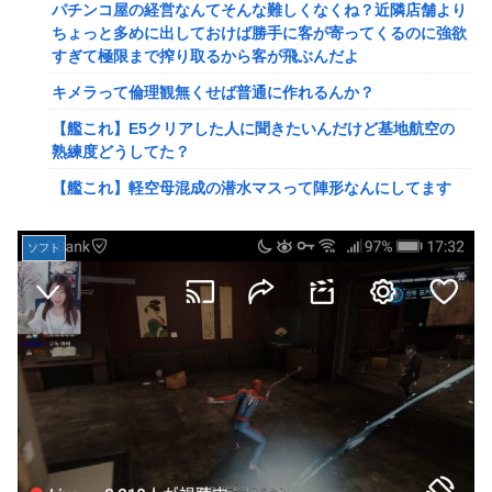
パチンコ屋の経営なんてそんな難しくなくね？近隣店舗より
2ってサブの穴が空いてないダイハツ駆逐並べて 高速＋とか
ちょっと多めに出しておけば勝手に客が寄ってくるのに強欲
してるとアホほど時間かかる？
すぎて極限まで搾り取るから客が飛ぶんだよ
【驚愕】ユーチューバー「撮影で使うから、この高級時計も
キメラって倫理観無くせば普通に作れるんか？
車もぜ～んぶ経費でタダ！ｗ」←まさかコレ本気にしてる奴
なんておらんよな？よな？w w w w w w w w w w w
【艦これ】E5クリアした人に聞きたいんだけど基地航空の
熟練度どうしてた？
【速報】へずまりゅうさん、完全に聖人の顔へ←これw w w
w w w w w
【艦これ】軽空母混成の潜水マスって陣形なんにしてます
の？？？
「いきなりステーキ」の反対ｗｗｗｗｗｗｗｗｗ
【画像】X女子「ガチでこういう彼氏欲しくて息できん」
【緊急】爆美女「すみません。砲弾3つ持ってきました」警
ソフト
2000万バズ
察「！？」自衛隊「！？」→結果w w w w w w w w
【動画】クレヨンしんちゃんの例の動画、バズリすぎてネッ
【動画】名古屋栄で不良外人が警察官を突き飛ばす。逮捕し
トミームと化すｗｗｗｗ
ろやｗｗｗ
【速報】ジャンポケ斎藤、求刑7年で逝く。実刑確実か
【勇者王ガオガイガー】PLAMATEA「獅子王凱」プラモデ
ル【明日予約開始】
【速報】ゼレンスキー大統領「日本の支援は期待されたほど
の成果がない」WWWWWWWWWWW
無理やり家族旅行に付いてきて露天風呂でも大声で嫌味を言
う姑。爆発寸前の私が他の客の前で「一世一代の勇気」を振
【速報】"見せブラ"女神、現る♡♡♡♡
り絞り決行した前代未聞の返り討ちがこちら←身体を張った