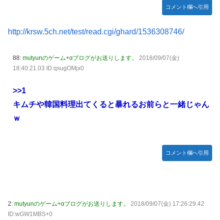
定＆最新PV公開！思ったより発売早い…もう半年後か！
コメント欄へ引用
ご主人様？と私と 第68話
http://krsw.5ch.net/test/read.cgi/ghard/1536308746/
【朗報】 ほの暮らしの庭、100時間遊べてストーリーも面白
いスタバレの上位互換だとまじで好評
88:
mutyunのゲーム+αブログがお送りします。
2018/09/07(金)
【アイマス】 アイドル達が雑談してるだけ【モバマス】
18:40:21.03 ID:qsugOMjx0
【VTuber】千羽師匠、Grokに自分の気持ち悪いツイート聞
くやつやってるのかなって思ったら相手鴨神やんけ
>>1
キムチや韓国料理出てくると暴れるお前らと一緒じゃん
連合のモルモット部隊の部隊長になりました 第42話
ｗ
RPG「たまにロボキャラ居る」←まぁわかる「回復魔法でロ
ボキャラが回復」←？
声優のデビュー前の画像が発掘されると良い気がしない奴
コメント欄へ引用
【ラブライブ！】
Juice=Juiceの『ポップミュージック』とかいう曲
結局おまえらが求める『RPGの理想の主人公』って一体どう
いうのなん？
2:
mutyunのゲーム+αブログがお送りします。
2018/09/07(金) 17:26:29.42
ID:wGW1MBS+0
鞘師里保、現ハロプロメンバー2人を絶賛