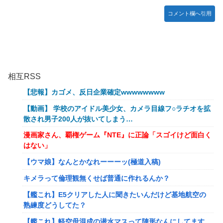
コメント欄へ引用
相互RSS
【悲報】カゴメ、反日企業確定wwwwwwww
【動画】 学校のアイドル美少女、カメラ目線フ○ラチオを拡
散され男子200人が抜いてしまう…
漫画家さん、覇権ゲーム『NTE』に正論「スゴイけど面白く
はない」
【ウマ娘】なんとかなれーーーッ(極道入稿)
キメラって倫理観無くせば普通に作れるんか？
【艦これ】E5クリアした人に聞きたいんだけど基地航空の
熟練度どうしてた？
【艦これ】軽空母混成の潜水マスって陣形なんにしてます