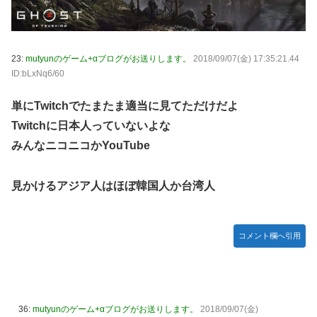
23:
mutyunのゲーム+αブログがお送りします。
2018/09/07(金) 17:35:21.44
ID:bLxNq6/60
単にTwitchでたまたま適当に見てただけだよ
Twitchに日本人っていないよな
みんなニコニコかYouTube
見かけるアジア人はほぼ韓国人か台湾人
コメント欄へ引用
36:
mutyunのゲーム+αブログがお送りします。
2018/09/07(金)