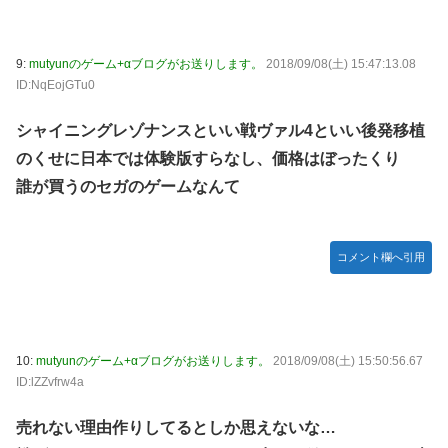
【ホロライブ】急にエッッなイラスト出してきてびっくりし
たで
9:
mutyunのゲーム+αブログがお送りします。
2018/09/08(土) 15:47:13.08
【画像】白石麻衣さん(34)、高校生の息子がいるオカンみた
ID:NqEojGTu0
いになってしまう
【では世界の一流は？】仕事終わりにホットミルクを飲むの
シャイニングレゾナンスといい戦ヴァル4といい後発移植
は三流。瞑想するのは二流
のくせに日本では体験版すらなし、価格はぼったくり
「セルフレジは便利」のはずだったのに…誰もが感じる「使
誰が買うのセガのゲームなんて
いづらさ」がなくならないワケ
コメント欄へ引用
10:
mutyunのゲーム+αブログがお送りします。
2018/09/08(土) 15:50:56.67
ID:lZZvfrw4a
売れない理由作りしてるとしか思えないな…