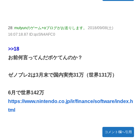
28:
mutyunのゲーム+αブログがお送りします。
2018/09/08(土)
16:07:18.87 ID:qoSN4AFC0
>>18
お前何言ってんだボケてんのか？
ゼノブレ2は3月末で国内実売31万（世界131万）
6月で世界142万
https://www.nintendo.co.jp/ir/finance/software/index.h
tml
コメント欄へ引用