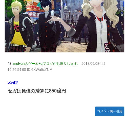
43:
mutyunのゲーム+αブログがお送りします。
2018/09/08(土)
16:26:54.95 ID:6XWu6cYNM
>>42
セガは負債の清算に850億円
コメント欄へ引用