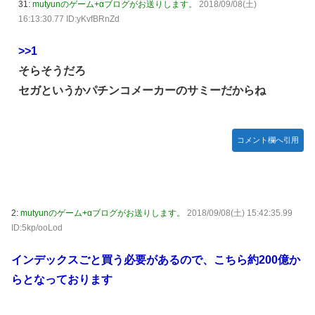
【遊戯王ラッシュデュエル情報】君臨のヘッドライナーに
31:
mutyunのゲーム+αブログがお送りします。
2018/09/08(土)
【J2第1節 山形×栃木C】山形は百年構想リーグでシーズン
「アインソフ・リッター」が新規収録決定！
16:13:30.77 ID:yKvfBRnZd
W喫した栃木C下し開幕白星！川名連介は移籍後初ゴール
【悲報】クソゲーを掴まされてもその日に中古で売る事がで
台風15号「チャンホン」迷走ｗｗｗｗ
>>1
きなくなる時代に突入ｗｗｗｗ
【朗報】米村姫良々、香港遠征のホテルで風呂上がりを西﨑
そらそうだろ
【ウマ娘】ドリジャやステゴにパパって呼ばれたい
美空に撮られ拡散されるｗｗｗ
セガというかパチンコメーカーのサミーだからね
【画像】昔のエルフ、現代でもシコれそう
【刃牙らへん】68話感想 勇次郎に二丁拳銃で挑む挑戦者が
現れる！
メトロイドプライム4 新品が2999円に…
コメント欄へ引用
【デレマス】 渋谷凛「プロデューサーは何派？」
【朗報】メディア「PS6はPS5の2倍超の性能に」
【さすソニー】ソニーのスパイダーマン、一瞬で興行収入
2000億円突破…アニメ漫画が世界一人気とはなんだったの
2:
mutyunのゲーム+αブログがお送りします。
2018/09/08(土) 15:42:35.99
か
ID:5kp/ooLod
【艦これ】天津風の憂鬱 他
インデックスごと買う必要があるので、こちら約200億か
【悲報】PS5『CoD:BO』『CoD:BO2』で他人のアカウン
らとなっております
トレベルを変えるチーターが出没中ｗｗｗｗ
【艦これ】この間13年 長かったのか、短かったのか……