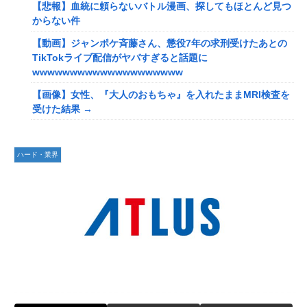
【悲報】血統に頼らないバトル漫画、探してもほとんど見つ
【速報】tuki.(17)ちゃん、えちえち色白ボディを公開
からない件
wwwwwwwww
【動画】ジャンポケ斉藤さん、懲役7年の求刑受けたあとの
【ガンプラ】 もしRGでサブキャラガンダム出してくれると
TikTokライブ配信がヤバすぎると話題に
したら何がいい？
wwwwwwwwwwwwwwwwwwww
転生したらお気楽貴族生活が出来ると思ってたのに… 第19
【画像】女性、『大人のおもちゃ』を入れたままMRI検査を
話
受けた結果 →
防護管なしで感電死を起こした某工務店、「そんな危険な現
【画像】GANTZの絶望シーン、ここで決まるwwww
場お断りしますわ!と断って正解やったわ」と業者が業界事
トランプ「イランが核兵器を作れば、イタリアを2分で消滅
情を告白
ハード・業界
させる」メローニ「核を持っている国で実際に使ったアホは
【画像】露悪アニメ化ブーム、はじまるｗｗｗｗｗｗｗ
アメリカだけｗ」
【画像】ADHDとの旅行、大変すぎておわるwwwwww
【悲報】八王子の夏祭り、衛生管理終わってた
【ワンピース】ミホークさん、イム様による伝説の武器19本
レインボー池田、超美人女子アナと結婚wwwwwww
登場で「世界最強」の格がついに怪しくなってきてしまうｗ
【速報】日本人達、ようやく気づいた模様・・・・・
ｗｗｗ
海外「日本人は何に使ってるんだ？」 世界的ブームの日本
【動画】有名女優、アニソン盆踊りにブチ切れ「日本の品格
の食品、買ってみたものの使い道が分からない外国人が続出
が落ちたと思いました」