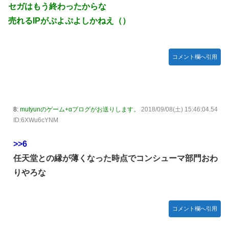
にキャス狐さん・世界改変」
セガはもう終わったからな
【デレマス】 仮面ライダーバロンＰ第２話「蒼翼の乙女」
売れるIPがぷよぷよしかねえ（）
【画像】令和最新版『僕は友達が少ない』の柏崎星奈、めっ
ちゃくちゃエロいｗｗｗｗ
コメント欄へ引用
ファミコンミニ「2016年発売」←マジかよｗｗ
【SS】栞子「月影めぐり」
【刃牙らへん】68話感想 勇次郎に二丁拳銃で挑む挑戦者が
現れる！
8:
mutyunのゲーム+αブログがお送りします。
2018/09/08(土) 15:46:04.54
ID:6XWu6cYNM
来週の「有吉ぃぃeeeee!」に日向坂46エース級メンバーが
ゲスト出演！
>>6
バスターソード、バスターライフル←バスターってなんだよ
任天堂との縁が薄くなった時点でコンシューマ部門おわ
【悲報】Juice=Juiceさん、ビジュアルが良いメンバーだけ
りやろな
露骨に前列にしてしまうｗｗｗｗ
菅原咲月ちゃん、完全サプライズで号泣！？【乃木坂46】
コメント欄へ引用
今日の乃木中で設楽と吉田のマンツーマン卒業対談やるよ
な？ やってくれよ。やってくださいお願いします。