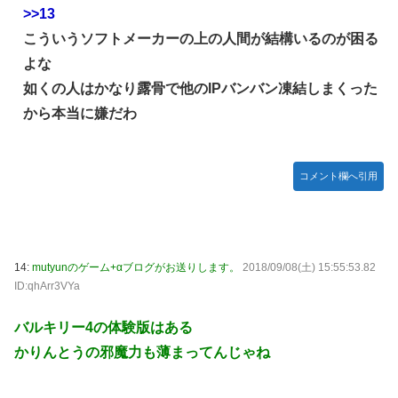
>>13
こういうソフトメーカーの上の人間が結構いるのが困る
よな
如くの人はかなり露骨で他のIPバンバン凍結しまくった
から本当に嫌だわ
コメント欄へ引用
14:
mutyunのゲーム+αブログがお送りします。
2018/09/08(土) 15:55:53.82
ID:qhArr3VYa
バルキリー4の体験版はある
かりんとうの邪魔力も薄まってんじゃね