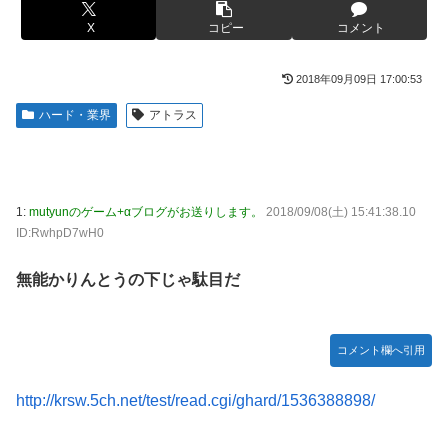
【悲報】ショートスリーパー堀大輔さん、誹謗中傷コメント
【悲報】イオン、完全にヤケクソになるｗｗｗｗ
が1万件を越えて号泣してしまうｗｗｗｗｗ
X
コピー
コメント
中国「大洪水！」三峡ダム「急激に流入が増える（決壊危
「神聖なる場所です」靖国神社、境内におけるコスプレや軍
機」中国ダム「老朽化（耐久力低下」三峡ダム「基礎部分破
装の禁止を発表！
2018年09月09日 17:00:53
損」台風13号「非常に強い勢力で三峡直撃予測」→
【衝撃】浜辺美波さん、『コレ』が苦手なタイプだった！？
初見で「勝てるわけないやろくそったれ…」って思ったゲー
ハード・業界
アトラス
←お世話してあげたい弱男が大量沸きしてしまうw w w w w
ムの敵ｗｗｗｗｗ
w w w w
【ウマ娘】スティルと別れた後にハローさんと飲みに行きた
海外F1記者「ホンダは2027年もしくは2028年のはじめには
い
F1で再びトップに戻れると確信」
1:
mutyunのゲーム+αブログがお送りします。
2018/09/08(土) 15:41:38.10
先生の彼女になる！
ID:RwhpD7wH0
【写真付】中川翔子さんのハワイの結婚式、何故か旦那がい
浦野芽良アナ ピタピタ透けニットの乗せ乳！！【GIF動画
ない
あり】
無能かりんとうの下じゃ駄目だ
【さすソニー】ソニーのスパイダーマン、一瞬で興行収入
【艦これ】デイス 他
2000億円突破…アニメ漫画が世界一人気とはなんだったの
か
【画像】ゴールデンカムイを勢いで読んでても「何こい
コメント欄へ引用
つ…」ってなるシーンｗｗｗｗ
【艦これ】天津風の憂鬱 他
【動画】タイのティパンコーン王子が日本人女性とデート
http://krsw.5ch.net/test/read.cgi/ghard/1536388898/
【悲報】PS5『CoD:BO』『CoD:BO2』で他人のアカウン
か？
トレベルを変えるチーターが出没中ｗｗｗｗ