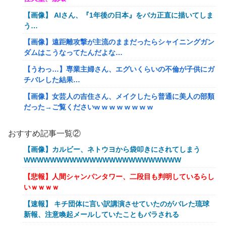
【画像】 AIさん、『1年後の日本』をバカ正直に描いてしま
う…
【画像】遠距離攻撃が主流のままだったらシャイニングガン
ダムはこうなってたんだよな…
【うわっ…】専業主婦さん、エグいくらいの不倫が子供にガ
チバレした結果…
【画像】女芸人の吉住さん、メイクしたら普通に美人の部類
だった→ご覧くださいw w w w w w w w
なぜ自民党批判だけは表現の自由ではないのか
おすすめ記事一覧②
女性「20歳で一括購入したアルファード素敵！」←レンタカ
【画像】カルビー、ネトウヨから袋叩きにされてしまう
ーだろと批判殺到
WWWWWWWWWWWWWWWWWWWWWWWW
女性「20歳で一括購入したアルファード素敵！」←レンタカ
【悲報】人間シャンパンタワー、二段目も判明しているらし
ーだろと批判殺到
いｗｗｗｗ
【えぇ…】シャインマスカット約200房を盗んだ男の自宅を
【速報】 キチ団体に言い訳講演させていたのがバレた琉球
調べた結果ｗｗｗｗｗｗｗｗ
新報、注意喚起メールしていたこともバラされる
なぜ自民党批判だけは表現の自由ではないのか