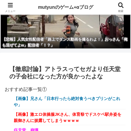
mutyunのゲーム+αブログ
メニュー
検索
【悲報】人気女性配信者「路上でダンス動画を撮るわよ！」おっさん「俺
も混ぜてよw」配信者「！？」
【徹底討論】アトラスってセガより任天堂
の子会社になった方が良かったよな
おすすめ記事一覧①
【画像】兄さん「日本行ったら絶対食うべきプリンがこれ
や」
【画像】激エロ体操服JKさん、体育祭でドスケベ駅弁姿を
親御さんに披露してしまうｗｗｗｗ
任天堂、崩壊