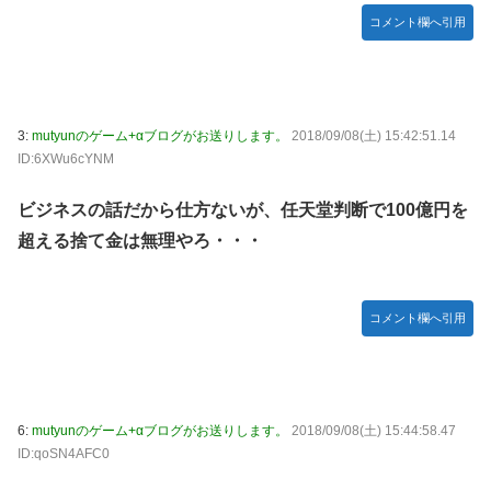
ライチュウ「ピチューとピカチュウより圧倒的に強いですｗ
コメント欄へ引用
ｗｗｗ」←こいつが不人気な理由
【写真付】中川翔子さんのハワイの結婚式、何故か旦那がい
ない
3:
mutyunのゲーム+αブログがお送りします。
2018/09/08(土) 15:42:51.14
【動画】声優芸人という新たなポジションを確立した女ｗｗ
ID:6XWu6cYNM
ｗｗｗｗｗｗｗｗｗｗｗｗｗｗｗｗ
【動画】これは怖い。三重の国道23号で撮影された避けよう
ビジネスの話だから仕方ないが、任天堂判断で100億円を
がないもらい事故の瞬間。
超える捨て金は無理やろ・・・
「Fate/EXTELLA」初回特典の赤青セイバー「純真のナイト
ドレス」デザイン＆スクショ公開！二人ともお美しい…！
フードの神様は戯れに聖杯戦争をしてみたいそうです 第8回
コメント欄へ引用
第41話
声に出したい必殺技ｗｗｗｗ
【ジョジョ 6部】 第9話 感想 キャッチボール成功するだけ
6:
mutyunのゲーム+αブログがお送りします。
2018/09/08(土) 15:44:58.47
の簡単な賭け【ストーンオーシャン】
ID:qoSN4AFC0
やる夫のダンジョン運営記189-雑談所ネタ 第123話「なぜな