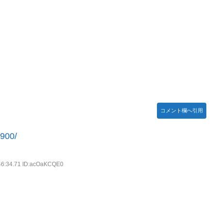
木坂46】
曲だと思うんだけど
コメント欄へ引用
3900/
46:34.71 ID:acOaKCQE0