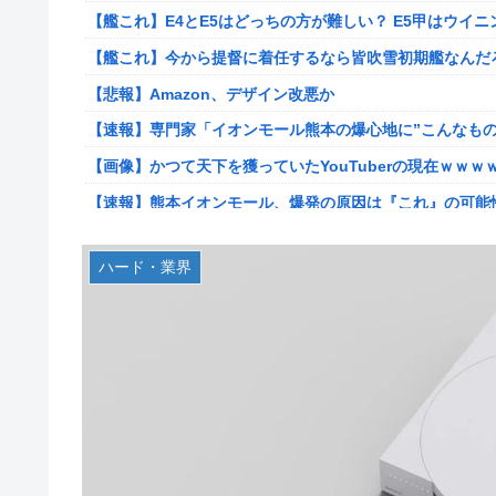
【艦これ】E4とE5はどっちの方が難しい？ E5甲はウイ
【衝撃】クルタ族虐 殺の犯人、ツェリードニヒで確定！ク
【艦これ】今から提督に着任するなら皆吹雪初期艦なんだ
【悲報】ライター「ちいかわが反社とコラボしてた」ﾊﾟｼｬ
【悲報】Amazon、デザイン改悪か
死神のコスプレをして隣のビルの屋上から病院を眺めてい
【速報】専門家「イオンモール熊本の爆心地に”こんなもの
【画像】コスプレイヤーが死ぬ気で痩せた結果ｗｗｗｗ
【画像】かつて天下を獲っていたYouTuberの現在ｗｗｗ
【ROBOT魂】 88,000のミーティアが二次も即完売なの
【速報】熊本イオンモール、爆発の原因は『これ』の可能
【デレマス】 紗南「アイドルに似合うポケモン？」
【悲報】コレコレ、月収1億円ｗｗｗそりゃ外出るのにボ
ブラッドボーン全クリしたんだが
ハード・業界
【悲報】有名漫画家、がんを公表「大腸癌になってしまい
【画像】田中みな実さん、妊娠中とは思えないヒール姿で
伊勢鈴蘭さん、コカ・コーラ愛を全力アピール！
ワイ手取り15万正社員→副業でウーバーやってるんやが金
無期懲役、去年の仮釈放わずか４人…もう実質終身刑だっ
株式投資、若年男性の自信喪失の原因に-6割超が「人生の
【画像】田中みな実さん、妊娠中とは思えないヒール姿で
【緊急】お笑いジャングルポケット斉藤慎二被告に懲役7
【画像】令和最新版のあのちゃん、可愛過ぎてワイらにブッ刺さ
【ウマ娘】セイちゃんの攻撃力を見よ！！！
【画像】日焼け口リの締まったお尻っていいよね！ｗｗｗ
【悲報】人気配信者「はっきり言う、ジャングリア沖縄ほ
熊本･八代港で自衛隊の「病院船」が医療提供開始、診察