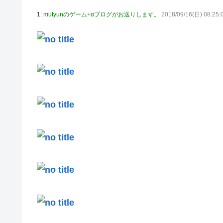
【ウルトラQ】 「ナメゴン」とかいうシリーズ初の宇宙怪
1:
mutyunのゲーム+αブログがお送りします。
2018/09/16(日) 08:25:
【デレマス】 橘ありす「あなたの瞳には」
【艦これ】 募：ヴィスビィの触媒
やるやらでっきーのクラス転移ダンジョンサバイバル・闇鍋
【画像】『金田一少年の事件簿』で好きな死体ランキング
やる夫のダンジョン運営記180-おまけ31 埋めネタ「17話
ソフトの入れ替えなんて10秒で済むのにそれを面倒くさい
【ウマ娘】夜に食べるアイスおいち！「きーん」ってする
【にじさんじ】本日20時から、ののはとあゆゆでコラボ！
広島県知事ら「核抑止論、根本的におかしい。軍拡競争を
部屋作りゲーム、確率で出現するイカを見るとクラッシュ
積水ハウス「地面師に55億円騙し取られた…」ワイ「は
【激震】韓国人「韓国サッカー協会、W杯・五輪で複数回の
の反応