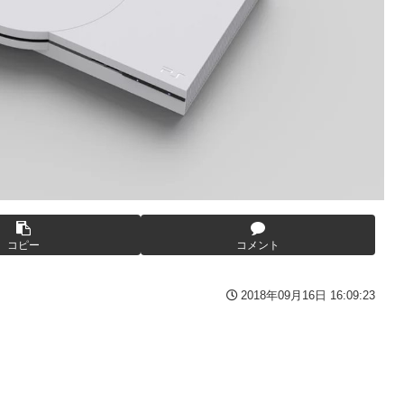
番組が最新SNSの数十年先を行っていたと話題に
産原価の半分以下に…肥料代や燃料代は高騰「今年でやめる」農家
替え玉に！奇行にはちゃんと意味があった！
ｗ
ばサボらず走るし流問題解決じゃね？」
ける存在になってしまう
が抱負を語る
も面白過ぎて今まで観てなかったを後悔する…
年8月発売商品【発売スケジュール】
コピー
コメント
よう」にブチギレｗｗｗ
2018年09月16日 16:09:23
イズフィギュア【彩色原型公開】
りまくりw w w w w w
る「俺って面白いやろ？」みたいな寒い奴