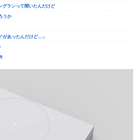
ニングランって聞いたんだけど
ロロの演劇のせいで2人も無駄死ににwwww
ろうか
ｯ
た男を逮捕ｗｗｗ
”があったんだけど…」
ｗ
大人気すぎる…
性
ディガードつけるわ…
ました。肝臓に転移も見られてステージ4です」
登場してしまう
がない
た
敗者」自認
登場してしまう
年の求刑←これ…
りまくりw w w w w w
ｗｗ
んとーーーーーーーーにおもんない！！！！」→炎上
と薬剤処方…被災者向け大浴場も！