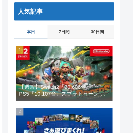
人気記事
本日
7日間
30日間
【週販】Switch2『30,606台』
PS5『10,107台』スプラトゥーン レ
イダース「73,542本」