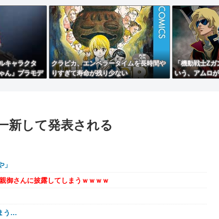
ルキャラクタ
クラピカ、エンペラータイムを長時間や
「機動戦士Ζガ
ちゃん」プラモデ
りすぎて寿命が残り少ない
いう、アムロが
モビルスーツ！
を一新して発表される
や」
を親御さんに披露してしまうｗｗｗｗ
まう…