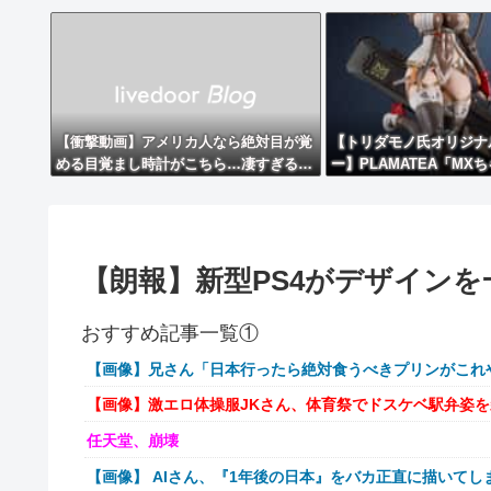
【衝撃動画】アメリカ人なら絶対目が覚
【トリダモノ氏オリジナ
める目覚まし時計がこちら…凄すぎる…
ー】PLAMATEA「MX
ル【明日予約開始】
【朗報】新型PS4がデザイン
おすすめ記事一覧①
【画像】兄さん「日本行ったら絶対食うべきプリンがこれ
【画像】激エロ体操服JKさん、体育祭でドスケベ駅弁姿
任天堂、崩壊
【画像】 AIさん、『1年後の日本』をバカ正直に描いてし