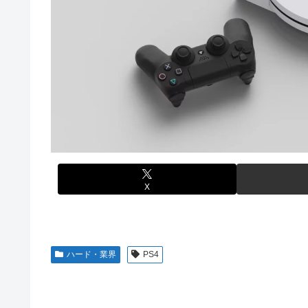
海外「全部日本の真似だったのか…」 日本の普通のテレビ
【悲報】コメ農家「高市総理には愛想尽かした」売値は生
【艦これ】これがラ級ちゃんの水着modeか・・・！
も
ぐらんぶる Season 3 第5話 感想：耕平がタレントの
【悲報】かつての「快楽天」が微妙になったわけｗｗｗｗ
竹﨑由佳アナ ピタパンのお尻！！
【有能】政府「トラックはサービスエリア利用有料化すれ
【ウマ娘】セイちゃんの攻撃力を見よ！！！
ジャグラーやってる奴ってヤバいの多すぎじゃね？？？
【画像】島田フミカネ先生、ひたすらエッチな絵を上げ続
今季もタイトル獲得を目指すFC町田ゼルビア黒田剛監督
【ウマ娘】（悲報）ナイスネイチャ、討ち取られる
【画像あり】ワイ、今更SSSS.GRIDMANを観賞する
【バンダイ】「食玩」「プライズ」「ガシャポン」2026
X
【悲報】AV女優さん、キモオタチー牛弱男どもの「おは
【〈物語〉シリーズ】セガ「忍野忍」「斧乃木余接」プラ
【画像】令和最新版のあのちゃん、可愛過ぎてワイらにブッ刺さ
ハード・業界
PS4
【ナイトレイン】 舐め腐ったネタビルドで床舐めしまく
連合のモルモット部隊の部隊長になりました 第45話