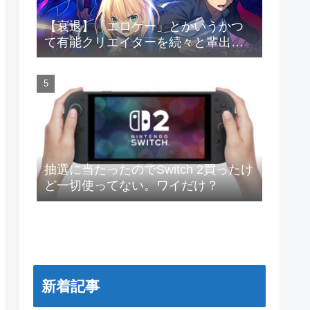
【衰退】「エロゲー」とかいうかつ
て有能クリエイターを続々と輩出し
た謎の界隈wwwww
抽選に当たったのでSwitch 2買ったけ
ど一切使ってない。ワイだけ？
新着記事