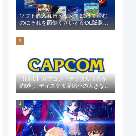
ソフトの入れ替えなんて10秒で済む
のにそれを面倒くさいとかDL版選ぶ
理由だわとかなんなんアホなのか
【朗報】カプコン「デジタル販売が
約9割、ディスク市場縮小の大きな影
響は想定していない」