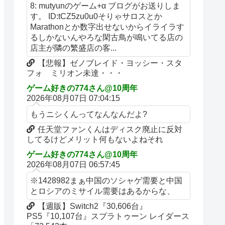
8: mutyunのゲーム+α ブログがお送りしま
す。 ID:tCZ5zu0u0そりゃサロスとか
Marathonとか数字出せないからイライラす
るしかないんやろな閑古鳥が鳴いてる店の
店主が隣の繁盛店の客...
【悲報】ゼノブレイド・ヨッシー・スタ
フォ ミリオン未達・・・
ゲーム好きの774さん@10周年
2026年08月07日 07:04:15
もうニシくんってなんなんだよ?
任天堂ファンくんはディスク廃止に反対
してるけどメリット何もないよねそれ
ゲーム好きの774さん@10周年
2026年08月07日 06:57:45
※1428982まぁ中国のソシャゲ需要と中国
とロシアのミサイル需要はあるからな、
【週販】Switch2『30,606台』
PS5『10,107台』スプラトゥーン レイダース