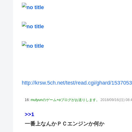
【元NMB48】安部若菜、卒業して早くもお酒解禁
冨里奈央ちゃん、罰ゲームのセミをずっと気にしてたｗ【乃
モーニング娘。'25『気になるその気の歌』ってガチで名
5期・6期 人気ランキング
冨里奈央ちゃん、おへそ見せガチでエグいって・・・
http://krsw.5ch.net/test/read.cgi/ghard/153705
16:
mutyunのゲーム+αブログがお送りします。
2018/09/16(日) 08:
>>1
一番上なんかＰＣエンジンか何か