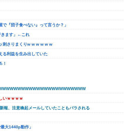
屋で『団子食べない』って言うか？」
行きます」←これ
りまくりw w w w w w
える利益を生み出していた
る！
最大1440p動作」
WWWWWWWWWWWWWWWWWWWWWW
ニングランって聞いたんだけど
しいｗｗｗｗ
ろうか
球新報、注意喚起メールしていたこともバラされる
最大1440p動作」
せない奴多くね？