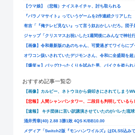
【ウマ娘】（悲報）ナイスネイチャ、討ち取られる
『パラノマサイト』っていうゲームを2作連続クリアした
有吉「『俺テレビ見ない』って言う奴おかしいだろ。団子
ジャップ「クリスマスお祝いした1週間後にみんなで神社
【画像】令和最新版のあのちゃん、可愛過ぎてワイらにブッ刺さ
オワコン扱いされていたデジモンさん、令和に全盛期を超
【爆笑ｗ】バッグひったくりを試みた男、バイクを盗られ
【動画】新型のさすまた、限界突破www
おすすめ記事一覧②
メディア「Switch2版『モンハンワイルズ』はDLSS込みで
【画像】カルビー、ネトウヨから袋叩きにされてしまうWW
【艦これ】E4とE5はどっちの方が難しい？ E5甲はウイ
【悲報】人間シャンパンタワー、二段目も判明しているら
【艦これ】今から提督に着任するなら皆吹雪初期艦なんだ
【速報】 キチ団体に言い訳講演させていたのがバレた琉
【艦これ】バニ黒潮親潮 他
涌井秀章(40) 2.88 3勝1敗 4QS K/BB10.00
中西悠理アナ 袖口からインナーチラ見え！！
メディア「Switch2版『モンハンワイルズ』はDLSS込みで
【ポケモンGO】リモート交換って 大半が交換レート合わ