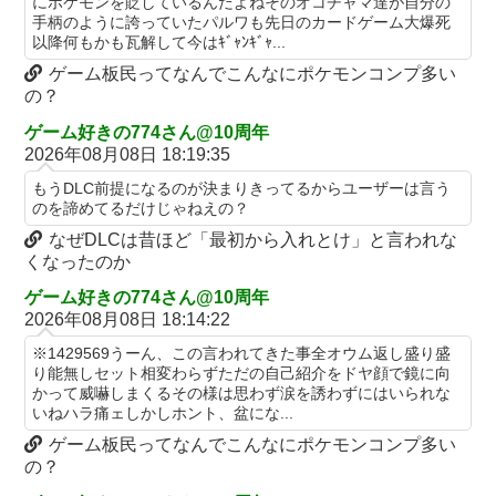
にポケモンを貶しているんだよねそのオコチャマ達が自分の
マイホ、景品が1000円区切りになって終わる…
手柄のように誇っていたパルワも先日のカードゲーム大爆死
早大生さん、ポイント不正で無銭飲食ｗｗｗ大学が異例の警告へ
新台スマスロ『Lやじきた道中記参る』評判＆感想まとめ｜通常
以降何もかも瓦解して今はｷﾞｬﾝｷﾞｬ...
時はポイント集めで修行、あっぱれチャンスの河童が強い、スイ
車大手工場にも女性・高齢者…軽作業ラインやスポットワーク
ゲーム板民ってなんでこんなにポケモンコンプ多い
カ取りこぼし注意 etc…
の？
車大手工場にも女性・高齢者…軽作業ラインやスポットワーク
【日向坂46】 藤嶌果歩さん"ホンモノ"感が凄い・・・
海外「日本なんて行くんじゃなかった…」 日本を知ってしまった
ゲーム好きの774さん@10周年
【画像】日本ってなんでここ埋め立てないの？
ディズニー信者、帰国後『本家』に失望する事態に
2026年08月08日 18:19:35
休日に甥っ子をアポなし託児を押し付けてきた兄嫁！「テレビで
キャデラックF1、致命的なブレーキ問題の原因が明らかになるも
もうDLC前提になるのが決まりきってるからユーザーは言う
も見せといてw」と言うので『Gガンダム』を一気見させた結
のを諦めてるだけじゃねえの？
解決には至っておらずめども立たず
果……甥っ子が重度の中二病を発症して家で大暴れｗｗ
なぜDLCは昔ほど「最初から入れとけ」と言われな
アリスソフト「ランス10」ゲーム画面公開キター！ウルザちゃん
くなったのか
佐藤二朗、妻とのハグを報告「文〇砲より遥かに威力は弱いが、
は今回も美しい…。前作で助けたシィルもいるぞ！
僕のノロケ砲をお見舞いする」
ゲーム好きの774さん@10周年
【悲報】 ちいかわのモモンガ、逝きそう
2026年08月08日 18:14:22
【悲報】 おわり。
【朗報】「あの椅子カバー」のカプセルトイ、爆誕。自宅や職場
※1429569うーん、この言われてきた事全オウム返し盛り盛
【朗報】 ファイアーエムブレムさん、ついにキャラ成長率がゲー
をパチンコ屋にしちゃおうｗｗｗ
り能無しセット相変わらずただの自己紹介をドヤ顔で鏡に向
ム内で見れるようになる
【米国株】ワイのSpaceX株がえらいことになってるんやが
かって威嚇しまくるその様は思わず涙を誘わずにはいられな
元NBAプレーヤー、エネス・カンター・フリーダムが、2027年
いねハラ痛ェしかしホント、盆にな...
スロッターさん「とある魔術の禁書目録2は喰種を超える事を意
WNBAドラフトの適性を宣言 一部コーチによるWNBA男性参加
ゲーム板民ってなんでこんなにポケモンコンプ多い
識して作ってるだけあって、演出・ゲーム性は東京喰種よりも良
の声明を受け
の？
い」
職場の人妻と不倫をして、ついに、、、