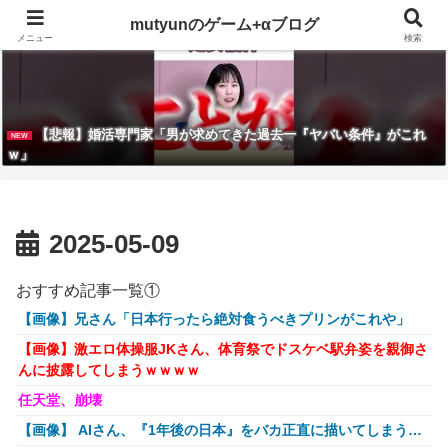
mutyunのゲーム+αブログ
メニュー
検索
【悲報】婚活専門家「男が求めてきた過去一『ヤバい条件』がこれ
NEW
ｗ」
2025-05-09
おすすめ記事一覧①
【画像】兄さん「日本行ったら絶対食うべきプリンがこれや」
【画像】激エロ体操服JKさん、体育祭でドスケベ駅弁姿を親御さ
んに披露してしまうｗｗｗｗ
任天堂、崩壊
【画像】 AIさん、『1年後の日本』をバカ正直に描いてしまう…