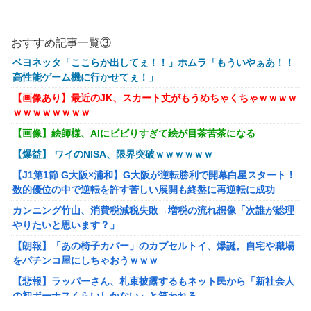
おすすめ記事一覧③
ベヨネッタ「ここらか出してぇ！！」ホムラ「もういやぁあ！！
高性能ゲーム機に行かせてぇ！」
【画像あり】最近のJK、スカート丈がもうめちゃくちゃｗｗｗｗ
ｗｗｗｗｗｗｗｗ
【画像】絵師様、AIにビビりすぎて絵が目茶苦茶になる
【爆益】 ワイのNISA、限界突破ｗｗｗｗｗｗ
【J1第1節 G大阪×浦和】G大阪が逆転勝利で開幕白星スタート！
数的優位の中で逆転を許す苦しい展開も終盤に再逆転に成功
カンニング竹山、消費税減税失敗→増税の流れ想像「次誰が総理
やりたいと思います？」
【朗報】「あの椅子カバー」のカプセルトイ、爆誕。自宅や職場
をパチンコ屋にしちゃおうｗｗｗ
【悲報】ラッパーさん、札束披露するもネット民から「新社会人
の初ボーナスくらいしかない」と笑われる