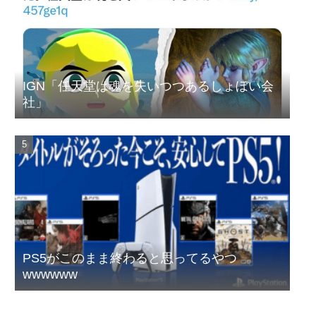
IGN「任天堂は魂を失いつつあるしょぼい会
社」
PS5がこのまま終わると思ってるやつ
wwwwww