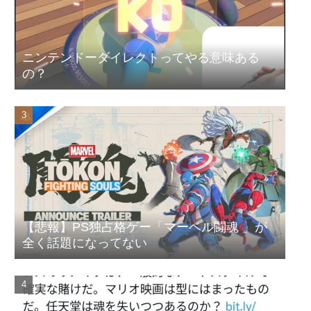
フロム「『The Duskbloods』ネットワークテストに沢山のご応
募をいただき誠にありがとうございました｡」
ベルセルク、今どうなっているのか誰も知らない
ニンテンドーダイレクトってやる意味ある
の？
【悲報】PS独占格ゲー「マーベル闘魂 」が
全く話題になってない