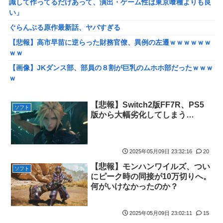
識して作ってるだけあって、演出・ゲーム性は東京喰種よりも良
妙すぎるキャラさん決まる！！
い」
路上駐車中のテスラ車を超弩級のゲリラ豪雨が直撃、水が溢れて
ぐらんぶる原作最新話、ヤバすぎる
どんどん浸かっていくのを……
【悲報】高市早苗に逆らった財務官僚、異例の左遷ｗｗｗｗｗｗ
【艦これ】そもそも深海ってなんか悪いことしたの
ｗｗ
【艦これ】けーかいじん 他
【画像】JKダンス部、部員の８割が巨乳のムホホ部だったｗｗｗ
【艦これ】E5ヌルイとかいう風説には騙されないぞ スキャンプ
ｗ
くらいヌルイのなら考える
【画像】漫画家・桂正和、最新のパンツ＆お尻のイラスト投稿に
【艦これ】もちもちーの本気 他
ネット衝撃「この質感の出し方」「実写かと思いました」
【悲報】Switch2版FF7R、PS5
ソフト
版から大幅劣化してしまう…
【ウマ娘】水着シュヴァちいいね！
みいちゃん、セコカンになる
韓国人「超巨大台風13号ドルフィンが90度直角カーブで韓国に向
【画像】咲-saki-作者、ようやく『奇乳』に気付くｗｗｗｗ
かう予想‥世界各国の最新スパコン気象予測モデルがはじき出し
【艦これ】そもそも深海ってなんか悪いことしたの
た直近の台風進路図がこちらです‥」
2025年05月09日 23:32:16
20
【艦これ】けーかいじん 他
【悲報】モンハンワイルズ、つい
車大手工場にも女性・高齢者…軽作業ラインやスポットワーク
ソフト
にピーク時の同接が10万切りへ。
【艦これ】E5ヌルイとかいう風説には騙されないぞ スキャンプ
海外「日本なんて行くんじゃなかった…」 日本を知ってしまった
何がいけなかったのか？
くらいヌルイのなら考える
ディズニー信者、帰国後『本家』に失望する事態に
新台スマスロ『Lやじきた道中記参る』評判＆感想まとめ｜通常
キャデラックF1、致命的なブレーキ問題の原因が明らかになるも
2025年05月09日 23:02:11
15
時はポイント集めで修行、あっぱれチャンスの河童が強い、スイ
解決には至っておらずめども立たず