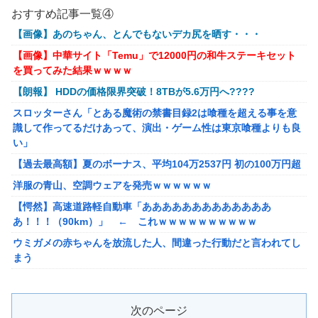
【動画】大阪府警のおっさん射殺映像が公開される。当然のよう
おすすめ記事一覧④
に無抵抗だったことが発覚
【画像】あのちゃん、とんでもないデカ尻を晒す・・・
【画像あり】ディズニーの「おいなり巻（600円）」、卑猥すぎ
【画像】中華サイト「Temu」で12000円の和牛ステーキセット
て賛否両論ｗｗｗｗｗ
を買ってみた結果ｗｗｗｗ
【動画】熊本地震発生時の手術室の様子が公開される
【朗報】 HDDの価格限界突破！8TBが5.6万円へ????
海外「先進国で日本だけパスポート所有率が低すぎる、何故なの
スロッターさん「とある魔術の禁書目録2は喰種を超える事を意
か」
識して作ってるだけあって、演出・ゲーム性は東京喰種よりも良
【朗報】ぐらんぶるのヒロイン、遂にデレるwwww
い」
【悲報】ショートスリーパー堀さん、対面で高須幹弥にブチギレ
【過去最高額】夏のボーナス、平均104万2537円 初の100万円超
るｗｗｗｗ
洋服の青山、空調ウェアを発売ｗｗｗｗｗｗ
【画像】咲-saki-作者、ようやく『奇乳』に気付くｗｗｗｗ
【愕然】高速道路軽自動車「あああああああああああああ
夫さん、妻に「天井のシミ数えてれば終わるでな」と押し倒され
あ！！！（90km）」 ← これｗｗｗｗｗｗｗｗｗｗ
て性行為 → 凄いことになるｗｗｗｗｗ
ウミガメの赤ちゃんを放流した人、間違った行動だと言われてし
【悲報】イオン、大行列ができる…一体何が起きてるんだ？ｗｗ
まう
ｗｗ
【動画】マーベルの新作格ゲー、歴代格ゲーのパロディが多すぎ
シュート選手が結婚を発表、ネモ選手とウメハラ選手が婚姻届の
て話題にwwwwwww
証人に。
次のページ
【艦これ】そもそも深海ってなんか悪いことしたの