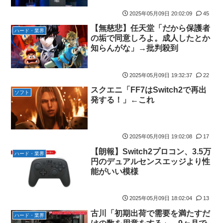
【にじさんじ】Cellmates、NG行動回避ゲーム！フリが露骨すぎ
海外「全部日本の真似だったのか…」 日本の普通のテレビ番組が
る
2025年05月09日 20:02:09
45
最新SNSの数十年先を行っていたと話題に
【無慈悲】任天堂「だから保護者
【グラブル】ドライブバーストが初めて映像化された時の衝撃
ハード・業界
の垢で同意しろよ。成人したとか
【名探偵プリキュア】1QのIP売上は15億円 過去3期との比較と
知らんがな」→批判殺到
通期95億円計画を解説
【遊戯王】なんか「ウィッチクラフト」の新規いるけど強いの？
2025年05月09日 19:32:37
22
【衝撃動画】トラック事故で車がミンチになった男性、とんでも
スクエニ「FF7はSwitch2で再出
ソフト
ない姿で発見される…怖すぎる…
発する！」←これ
【ハコヅメ】 第6話 感想 誰よりも早く！【～交番女子の逆襲～】
やる夫「催眠アプリを手に入れたんだけど……これ必要だっ
た？」 第29話
2025年05月09日 19:02:08
17
【画像】日本ってなんでここ埋め立てないの？
【朗報】Switch2プロコン、3.5万
ハード・業界
円のデュアルセンスエッジより性
休日に甥っ子をアポなし託児を押し付けてきた兄嫁！「テレビで
能がいい模様
も見せといてw」と言うので『Gガンダム』を一気見させた結
果……甥っ子が重度の中二病を発症して家で大暴れｗｗ
2025年05月09日 18:02:04
13
佐藤二朗、妻とのハグを報告「文〇砲より遥かに威力は弱いが、
僕のノロケ砲をお見舞いする」
古川「初期出荷で需要を満たすだ
ハード・業界