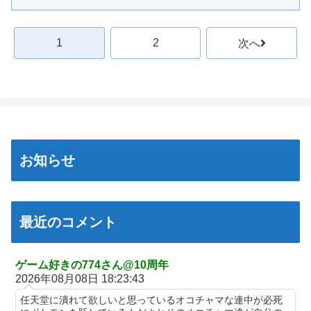
えなこ、ハイレグの股間見え過ぎタマランわ
【艦これ】けーかいじん 他
【ホロライブ】POP UP PARADE「雪花ラミィ」フィギュア【本
【艦これ】E5ヌルイとかいう風説には騙されないぞ スキャンプ
日発売】
1
2
次へ
くらいヌルイのなら考える
ホビーサクラ「真の点P 私服Ver.」美少女フィギュア【予約開
「居眠り運転かな？」→何度も追突→夫婦「これは事故じゃな
始】
い」と気付く…
【宇崎ちゃんは遊びたい！】BiCute Bunnies Figure「宇崎花」
早大生さん、ポイント不正で無銭飲食ｗｗｗ大学が異例の警告へ
「宇崎月」メタリックパープルver. プライズフィギュア【ラウン
ドワン限定で展開決定】
車大手工場にも女性・高齢者…軽作業ラインやスポットワーク
【画像】女漫画家しか描かないバトル漫画のワンシーンが発見さ
中道改革連合、全国キャラバン開始も「で、お前誰？」状態ｗｗ
お知らせ
らるwwwwwwwwwwwwwwwwwwwwwwwwwww
ｗｗｗ
【艦これ】そもそも深海ってなんか悪いことしたの
【悲報】 ちいかわのモモンガ、逝きそう
【艦これ】けーかいじん 他
【朗報】「あの椅子カバー」のカプセルトイ、爆誕。自宅や職場
最近のコメント
をパチンコ屋にしちゃおうｗｗｗ
【艦これ】E5ヌルイとかいう風説には騙されないぞ スキャンプ
くらいヌルイのなら考える
【米国株】ワイのSpaceX株がえらいことになってるんやが
ジャンポケ斉藤の被害女性「バウムクーヘン売ったりTikTokライ
スロッターさん「とある魔術の禁書目録2は喰種を超える事を意
ゲーム好きの774さん@10周年
ブしててムカついたから示談しなかった」
2026年08月08日 18:23:43
識して作ってるだけあって、演出・ゲーム性は東京喰種よりも良
い」
「居眠り運転かな？」→何度も追突→夫婦「これは事故じゃな
任天堂に潰れて欲しいと思っているオコチャマな連中が必死
い」と気付く…