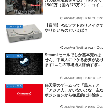
けの数を用意をする」→9ヶ月で
【画像】こんな感じのクルマで車中泊旅したいよな？？？
1500万（国内375万？）←コイツ
「フリルもリボンもたくさんがいいのよね、ふふっ♪」対魔忍
ｗｗｗ
RPG・新イベント『バニーとヨミハラクライシス』
2025年05月09日 17:02:03
33
【デレマス】 810プロエアコン騒動【ぷちかれシリーズ】
【質問】PS1ソフトのリメイクで
ハード・業界
【パシフィック・リム】 MODEROID「ジプシー・デンジャー」
やりたいものといえば？
プラモデル【10日予約開始】
やる夫のダンジョン運営記183-雑談所ネタ118 懺悔小ネタ「創刻
のファイアホイール」+埋めネタ「ファイアホイールTCG・その
2025年05月09日 16:02:37
30
後」
Steam｢セールでしか基本売れま
ハード・業界
【にじさんじ】七瀬、動物園でアシカに水をかけられビショビシ
せん、中国人にウケる必要があり
ます｣←この市場過大評価すぎな
ョに→たまこ爆笑
い？
【デレマス】 和久井留美「夢を作って、いつか遊んで」
2025年05月09日 15:02:36
10
【画像】ファーストサマーウイカ、激変した姿に「本田望結ちゃ
んかと」
任天堂のゲームって「黒人」と
ハード・業界
「アジア人」がいないよな 主な
【悲報】ポケポケ、1年で1600万人が引退・・・
ポジションから徹底的に排除され
ゲーム「すごい武器を手に入れましたが必要レベルに達していな
てる
いので装備できません」←このシステムｗｗｗｗ
2025年05月09日 14:02:35
32