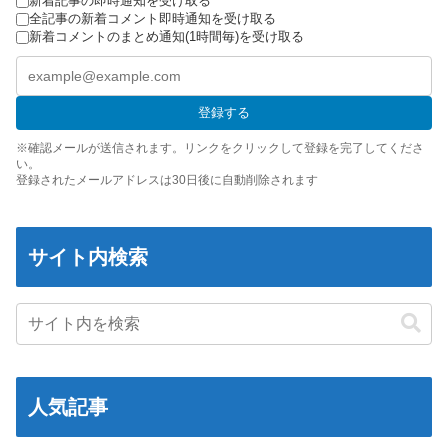
新着記事の即時通知を受け取る
全記事の新着コメント即時通知を受け取る
文科省が女性専用の研究者支援制度を導入、それに対して子育て
新着コメントのまとめ通知(1時間毎)を受け取る
負担に苦しむ若手男性研究者は……
【ハコヅメ】 第6話 感想 誰よりも早く！【～交番女子の逆襲～】
【日向坂46】 藤嶌果歩さん"ホンモノ"感が凄い・・・
登録する
【画像】日本ってなんでここ埋め立てないの？
※確認メールが送信されます。リンクをクリックして登録を完了してくださ
い。
休日に甥っ子をアポなし託児を押し付けてきた兄嫁！「テレビで
登録されたメールアドレスは30日後に自動削除されます
も見せといてw」と言うので『Gガンダム』を一気見させた結
果……甥っ子が重度の中二病を発症して家で大暴れｗｗ
佐藤二朗、妻とのハグを報告「文〇砲より遥かに威力は弱いが、
サイト内検索
僕のノロケ砲をお見舞いする」
「フリルもリボンもたくさんがいいのよね、ふふっ♪」対魔忍
RPG・新イベント『バニーとヨミハラクライシス』
【悲報】 おわり。
【パシフィック・リム】 MODEROID「ジプシー・デンジャー」
プラモデル【10日予約開始】
人気記事
【朗報】 ファイアーエムブレムさん、ついにキャラ成長率がゲー
ム内で見れるようになる