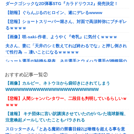
ダークゴシックな2D弾幕STG『カラドリウス2』発売決定！
【朗報】ぐらんぶるのヒロイン、遂にデレるwwww
【悲報】ショートスリーパー堀さん、対面で高須幹弥にブチギレ
るｗｗｗｗ
【画像】咲-saki-作者、ようやく『奇乳』に気付くｗｗｗｗ
夫さん、妻に「天井のシミ数えてれば終わるでな」と押し倒され
て性行為 → 凄いことになるｗｗｗｗｗ
シュート選手が結婚を発表、ネモ選手とウメハラ選手が婚姻届の
証人に。
おすすめ記事一覧②
流行を無視したとき「正直ダサくね？」ってなるファッション上
げてけ
【画像】カルビー、ネトウヨから袋叩きにされてしまう
WWWWWWWWWWWWWWWWWWWWWWWW
【衝撃】クロちゃん、とち狂ったツイートをする←コレ言うほど
おかしいか？？？？？？
【悲報】人間シャンパンタワー、二段目も判明しているらしいｗ
ｗｗｗ
佐藤二朗、妻とのハグを報告「文〇砲より遥かに威力は弱いが、
僕のノロケ砲をお見舞いする」
【速報】 キチ団体に言い訳講演させていたのがバレた琉球新報、
注意喚起メールしていたこともバラされる
【画像】こんな感じのクルマで車中泊旅したいよな？？？
スロッターさん「とある魔術の禁書目録2は喰種を超える事を意
【朗報】ドラゴンボール史上、最も実力とその人気が伴わない微