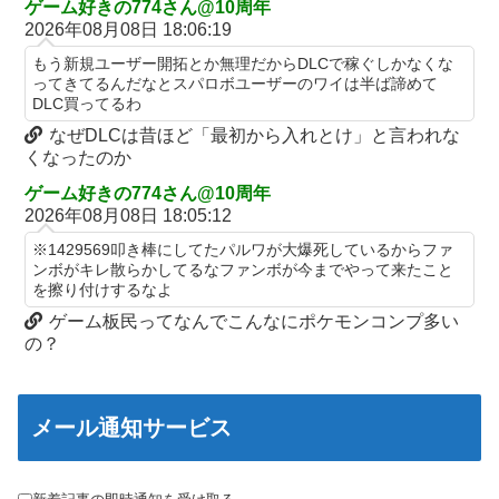
元NBAプレーヤー、エネス・カンター・フリーダムが、2027年
ゲーム好きの774さん@10周年
ドイツ空港のウクライナ輸送機に自爆ドローン接近、見つけた空
WNBAドラフトの適性を宣言 一部コーチによるWNBA男性参加
2026年08月08日 18:06:19
港職員が蹴り落とす…高性能プラスチック爆弾搭載！
の声明を受け
もう新規ユーザー開拓とか無理だからDLCで稼ぐしかなくな
ってきてるんだなとスパロボユーザーのワイは半ば諦めて
島田珠代姉さんが好きな方
【話題】不倫したらダメなのに、なぜか不倫するドラマが流行る
DLC買ってるわ
理由がコチラ・・・・
【朗報】「あの椅子カバー」のカプセルトイ、爆誕。自宅や職場
なぜDLCは昔ほど「最初から入れとけ」と言われな
をパチンコ屋にしちゃおうｗｗｗ
新台スマスロ『Lやじきた道中記参る』評判＆感想まとめ｜通常
くなったのか
時はポイント集めで修行、あっぱれチャンスの河童が強い、スイ
【にじさんじ】Cellmates、NG行動回避ゲーム！フリが露骨すぎ
カ取りこぼし注意 etc…
ゲーム好きの774さん@10周年
る
2026年08月08日 18:05:12
日本のフォント企業を買収した海外資本、「なんで自ら売上ゼロ
【ウマ娘】ドンナと海行きてえなあ
にするようなことするの」とドン引きするような方針転換を……
※1429569叩き棒にしてたパルワが大爆死しているからファ
ちびまるこちゃんのゲームがもし今でたらどんなのになるのか
ンボがキレ散らかしてるなファンボが今までやって来たこと
【朗報画像】現役JKママ、とんでもない事になってしまうｗｗｗ
を擦り付けするなよ
軽飛行機が屋根すれすれを抜けて飛行場へ、車輪を出さないまま
ｗｗｗｗｗｗｗｗｗ 【Pickup07091604】
ゲーム板民ってなんでこんなにポケモンコンプ多い
胴体着陸「これよりひどい着陸なら山ほど見てきた」【海外の反
【朗報】日本のおじいちゃん・おばあちゃん、半数以上がSNSを
の？
応】
使いこなしていたｗｗｗｗｗ
「暴走族じゃないのにコルク半ヘルメットを被ってた」と因縁つ
けて暴行 少年らと父親(37)逮捕
メール通知サービス
【悲報】池袋パパ活刺殺事件、26歳の女性被告に懲役6年「司法
の女割」批判が紛糾 → ﾈｯﾄ「ジャンポケ斎藤の罪より軽くて草」
ｗｗｗｗｗｗｗｗｗｗ...