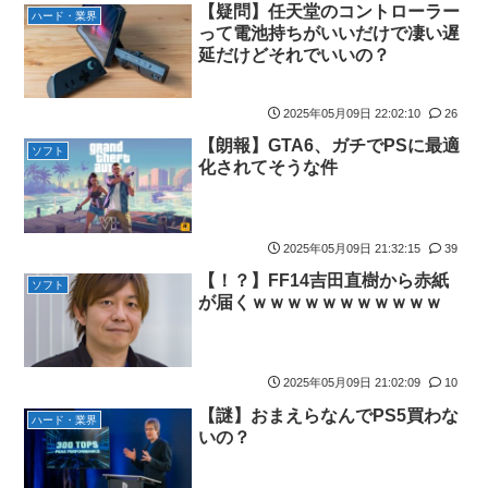
カ取りこぼし注意 etc…
【疑問】任天堂のコントローラー
ハード・業界
【緊急】今の若者に急増している『コレ』依存、めちゃくちゃ深
って電池持ちがいいだけで凄い遅
【画像】影山優佳さん(25)、下着姿であたシコが止まらない
刻な模様w w w w w w w w w w
延だけどそれでいいの？
京大病院、手術ミスで50代女性患者を「植物状態」に 脳腫瘍摘
アリスソフト「ランス10」ゲーム画面公開キター！ウルザちゃん
出手術で腫瘍の無い部位を摘出してしまう
は今回も美しい…。前作で助けたシィルもいるぞ！
2025年05月09日 22:02:10
26
【画像】前田敦子さん、脚が長すぎるｗｗｗｗｗｗｗ
【デレマス】 凛「なにこれ、蒼穹のファフナー？」モバP「資料
【朗報】GTA6、ガチでPSに最適
【Pickup07091615】
ソフト
だから見といてくれ」
化されてそうな件
【画像】元モデルのTBS新人アナさん、プリケツ
シュート選手が結婚を発表、ネモ選手とウメハラ選手が婚姻届の
証人に。
テレビ大好き高齢者の｢テレビ離れ｣が始まった…
【ウマ娘】海外の絵師が描いた味付けの濃いウマ娘からしか得ら
【画像】日本のセクシー過ぎる女性犯罪者一覧が冗談抜きにレベ
2025年05月09日 21:32:15
39
れない栄養素はある
ル高過ぎる件w w w w w w w w w
【！？】FF14吉田直樹から赤紙
ソフト
【速報】超かぐや姫さん、とんでもないスピンオフ漫画が連載決
【画像】俺たちの姫本田望結、久しぶりに画像を投稿した結果→
が届くｗｗｗｗｗｗｗｗｗｗｗ
定ｗｗｗｗｗｗｗｗｗｗｗｗｗｗｗｗｗｗｗｗｗ
やっぱりワイらの姫だったw w w w w w w w w w
【動画】ブラジルの女子フットサル選手が極悪すぎて5年間の出
元NBAプレーヤー、エネス・カンター・フリーダムが、2027年
場停止処分に。
WNBAドラフトの適性を宣言 一部コーチによるWNBA男性参加
2025年05月09日 21:02:09
10
の声明を受け
【ウマ娘】セイちゃんの攻撃力を見よ！！！
【謎】おまえらなんでPS5買わな
ハード・業界
【朗報】「あの椅子カバー」のカプセルトイ、爆誕。自宅や職場
いの？
【悲報】人気配信者「はっきり言う、ジャングリア沖縄ほんとー
をパチンコ屋にしちゃおうｗｗｗ
ーーーーーーーにおもんない！！！！」→炎上