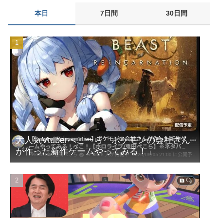
久保優太(38)、10代の女性と再婚
本日
7日間
30日間
元EXILE・黒木啓司、妻・宮崎麗果被告へのDV事案で逮捕 宮崎
は全身打撲、頭部裂傷及び打撲、頸部損傷の怪我
【悲報】ラッパーさん、札束披露するもネット民から新社会人の
初ボーナスくらいしかないと笑われる
職場の人妻と不倫をして、ついに、、、
【悲報】ポケポケ、1年で1600万人が引退・・・
【試合結果】阪神vs中日 2026/08/07 【才木8回無失点 佐藤1安
打2打点1HR】
ビートルズ、オアシスに負ける。イギリス史上最も売れたスタジ
大人気Vtuberぺこーら「ポケモンの会社さん
オアルバムがOasisの2ndに認定される。
が作った新作ゲームやってみる！」
高市総理「物価上昇を上回る賃上げを日本に定着させる」→国家
公務員の月給大幅増額(約3.5%⤴)へ→庶民「え、ワイらは❓」
【動画】これはお見事。中国重慶市で珍しい事故が撮影される。
【画像】イマドキ女子「クレジットカードの正しい使い方がコチ
ラwww」