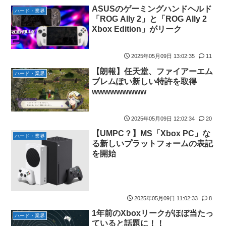
【にじさんじ】Cellmates、NG行動回避ゲーム！フリが露骨すぎ
ASUSのゲーミングハンドヘルド
ハード・業界
る
「ROG Ally 2」と「ROG Ally 2
Xbox Edition」がリーク
【動画】マーベルの新作格ゲー、歴代格ゲーのパロディが多すぎ
て話題にwwwwwww
藤嶌果歩1st写真集の感想まとめ。おおむね好評【かほりん】
2025年05月09日 13:02:35
11
【日向坂46】
【朗報】任天堂、ファイアーエム
ハード・業界
韓国人「“韓国サッカー”性接待の試合結果をご覧ください」
ブレムぽい新しい特許を取得
wwwwwwwww
→「マッサージ効果は間違いないねｗ」「これが本当のベッドサ
ッカーだ」
国連が事実上の機能停止に陥りつつあると関係者が告白、特に役
2025年05月09日 12:02:34
20
に立たないくせに高給だけ毟り取った結果……
【UMPC？】MS「Xbox PC」な
ハード・業界
メタルバンドが日本から死滅した理由ってなに？
る新しいプラットフォームの表記
を開始
【悲報】吉岡里帆さん、アドリブで相手役俳優の手を取りお胸に
押し当てる（画像あり）
【画像10枚】佐倉綾音さん(32)、自分のシコポイントに気がつく
wwwwwww
2025年05月09日 11:02:33
8
マジか！次週のバナナムーンゲストは5期生からこの3人が登
1年前のXboxリークがほぼ当たっ
ハード・業界
場！！！【乃木坂46】
ていると話題に！！