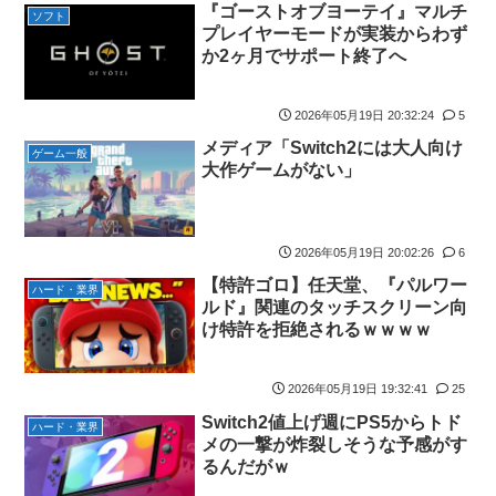
ャス狐さん・世界改変」
『ゴーストオブヨーテイ』マルチ
国から称賛の声
ソフト
プレイヤーモードが実装からわず
実際『ゼルダ 時オカ』→『風タク』の時の空気感を知りたい
【悲報画像】イキリたい年頃の中学生さん、和彫を入れて人生終
か2ヶ月でサポート終了へ
【悲報】女さん、歩行者を轢いた挙句、道路に倒れてどえらいこ
了へ←これw w w w w w
とになってしまうw w w w w w w
実際『ゼルダ 時オカ』→『風タク』の時の空気感を知りたい
2026年05月19日 20:32:24
5
海外「日本人はなんて気高いんだ！」 英高級紙も驚愕した極限の
【画像】サンモニの女子アナさん、日曜の朝から素材を提供して
メディア「Switch2には大人向け
中の日本人の姿に世界が衝撃
ゲーム一般
しまう
大作ゲームがない」
【画像】このLINEでなんで女が怒ってるのか分かんない奴はモテ
【画像】スト6に彗星の如く現れたフィリピン人キャラが可愛す
ない奴確定らしい←お前らは勿論わかるよな？？？？？？？
ぎると話題に！
海外「日本なんて行くんじゃなかった…」 日本を知ってしまった
【動画】タイのティパンコーン王子が日本人女性とデートか？
2026年05月19日 20:02:26
6
ディズニー信者、帰国後『本家』に失望する事態に
【悲報】『メイドインアビス』主題歌にVTuber起用→また炎上
【特許ゴロ】任天堂、『パルワー
ハード・業界
【艦これ】ひみつの通り道 他
もう何回目だよ…
ルド』関連のタッチスクリーン向
LIAR GAME -ライアーゲーム- 第17話 感想：秋山さんの逆転の策
け特許を拒絶されるｗｗｗｗ
【試合実況】西武２軍スタメン 先発:杉山遙希（2026.8.9）
がバレちゃった！
芸能人 「車の任意保険は強制にしろ、保険にも入れないヤツは運
【画像】エチビデ女優さん、番組の企画でハッスルしすぎてしま
2026年05月19日 19:32:41
25
転すんな！法律を改正しろ！！」
うｗｗｗｗｗｗ
Switch2値上げ週にPS5からトド
【J2第1節 鳥栖×甲府】鳥栖が好相性の甲府に2-0快勝で5年ぶり
ハード・業界
【ウマ娘】わたしの全力受け止めて♡ ←「またへんないきものが
メの一撃が炸裂しそうな予感がす
開幕白星！田中雄大は古巣に恩返しPK弾
ふえてる…」
るんだがｗ