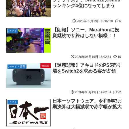
【動画】これはお見事。中国重慶市で珍しい事故が撮影される。
ランキング4位になってしまう
【画像】 キャミイの18万円の最新フィギュア、ガチで作り込みが
エグすぎる
2026年05月19日 16:02:30
6
私の彼に裏表がなさすぎる 第3話
【朗報】ソニー、Marathonに投
ソフト
【悲報】 めっちゃカメレオンさん、早速パクリゲーが任天堂スト
資継続でサ終はしない模様！！
アに登場してしまう……
やる夫のダンジョン運営記183-雑談所ネタ118 懺悔小ネタ「創刻
のファイアホイール」+埋めネタ「ファイアホイールTCG・その
2026年05月19日 15:02:31
10
後」
【迷惑悲報】アキヨドのPS5売り
ハード・業界
【にじさんじ】委員長、Claude Codeまで手出してるんか…『も
場をSwitch2を求める客が占領
う何でも作れそうやな』
やる夫「催眠アプリを手に入れたんだけど……これ必要だっ
た？」 第29話
2026年05月19日 14:02:31
22
【悲報】エルデンリング始めたけど難しい
日本一ソフトウェア、令和8年3月
ソフト
期決算は大幅減収で赤字幅が拡大
モバＰ「アイドルにセクハラをします」
【画像】漫画・アニメの「武人系敵幹部」に付きまといがちな疑
問ｗｗｗｗ