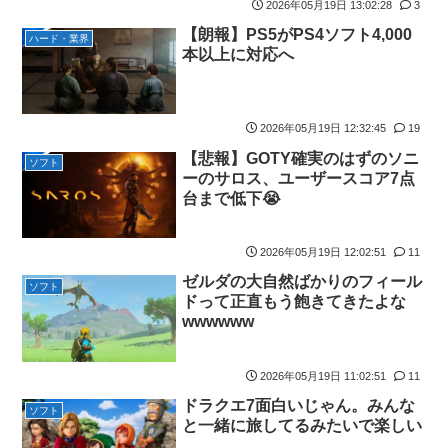
2026年05月19日 13:02:28
3
おでこ封印！中村アン、“前髪あり”の新ヘアスタイルに「新鮮で
たまらん」の声【画像】
【朗報】PS5がPS4ソフト4,000
ハード・業界
本以上に対応へ
BYDの軽EV「ラッコ」受注が700台超 7月販売は125台
【種運命】ネオが結局よく分からないまま新しい映画が終わった
後ももやもやしてる
2026年05月19日 12:32:45
19
乃木坂ど新規の5期オタさんってもしかして、賀喜遥香のインス
【悲報】GOTY確実のはずのソニ
タフォロワー初動が大して伸びないと思ってませんでした？
ソフト
ーのサロス、ユーザースコア7点
24h16.3万でぶっちぎりですよ笑
台まで低下😭
焦げだらけの業務用鉄板が水と蒸気で鏡のようにピカピカに「味
が全部流れていく！」【海外の反応】
2026年05月19日 12:02:51
11
YAC卒業の日
ゼルダの大自然ばかりのフィール
ソフト
【画像あり】ロピアのパワー全開おにぎり「444円」がコチラｗ
ドって正直もう飽きてきたよな
ｗｗｗｗ
wwwwww
【NMB48】坂下真心期待できそう
賀喜遥香 ｢さくちゃんはちいかわ｣ 遠藤さくら ｢かっきーはハチワ
2026年05月19日 11:02:51
11
レ｣【乃木坂46】
ドラクエ7面白いじゃん。みんな
ソフト
と一緒に旅してるみたいで楽しい