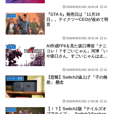
【悲報】人気プロゲーマーと結婚したグラドル、息子の「自閉ス
ペクトラム症」診断にショックで泣く
2026年05月19日 19:02:26
23
海外「全部日本の真似だったのか…」 日本の普通のテレビ番組が
『GTA 6』発売日は「11月19
ソフト
最新SNSの数十年先を行っていたと話題に
日」。テイクツーCEOが改めて明
言
【ウマ娘】ジェンティル「そろそろ狩るわ...♥」
【エ●漫画】乱交物のエ●漫画←これｗｗｗ
2026年05月19日 18:32:34
11
【競馬】あの武ルメ痛バッグのファンさん、二人とツーショッ
AI作成FF6を見た坂口博信「ナニ
ト！
ソフト
コレ！？すごいじゃん」河津「い
【学マス】AIライザに対抗して学マスもAIアイドルを出そう
や坂口さん、すごいじゃんは止め
てよｗ」
昭和戦隊のロボデザイン、配信で追って見ると…
【デレマス】 仮面ライダーバロンＰ第２話「蒼翼の乙女」
2026年05月19日 18:02:32
10
【悲報】Switch2値上げ 「子の格
タトゥー彫り師さん「刺青入れてる奴は全員バカです」→30万再
ハード・業界
差」 懸念
生ｗｗｗｗｗｗ
【悲報】「美人すぎる県警本部長」失職ｗｗｗｗｗｗｗｗｗ
本屋に現れた異臭＆浮浪者風の男、ペタンコのボストンバッグを
2026年05月19日 17:02:38
12
パンパンにして無会計で退店！Gメンに確保され「なんで？」と
本気で困惑ｗｗｗ
【！？】Switch2版『テイルズオ
ソフト
ブアライズ』、Switch2のeshop