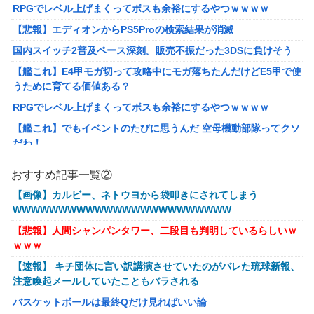
RPGでレベル上げまくってボスも余裕にするやつｗｗｗｗ
【悲報】エディオンからPS5Proの検索結果が消滅
国内スイッチ2普及ペース深刻。販売不振だった3DSに負けそう
【艦これ】E4甲モガ切って攻略中にモガ落ちたんだけどE5甲で使
うために育てる価値ある？
RPGでレベル上げまくってボスも余裕にするやつｗｗｗｗ
【艦これ】でもイベントのたびに思うんだ 空母機動部隊ってクソ
だわ！
【衝撃】葬儀屋「火葬プランはどうなさいますか？」ワイ喪主
おすすめ記事一覧②
「直葬で(即答)」→結果ァw w w w w w w w w w
【画像】カルビー、ネトウヨから袋叩きにされてしまう
イーロン・マスク「中国のロボットはデタラメで遠隔操作してる
WWWWWWWWWWWWWWWWWWWWWWWW
だけ」
【悲報】人間シャンパンタワー、二段目も判明しているらしいｗ
【画像】このLINEでなんで女が怒ってるのか分かんない奴はモテ
ｗｗｗ
ない奴確定らしい←お前らは勿論わかるよな？？？？？？？
【速報】 キチ団体に言い訳講演させていたのがバレた琉球新報、
【動画】高校生さん、文化祭でコーヒーカップを作って大盛りあ
注意喚起メールしていたこともバラされる
がり←なんかどっかで見たことあると話題に
バスケットボールは最終Qだけ見ればいい論
【NGS】LG5「レアレンス」シリーズが強すぎると話題に【アプ