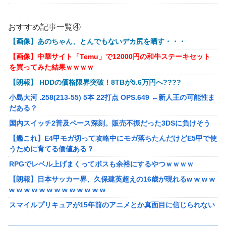
【画像】アイドルにしか見えないセクシー女優さんが話題になる
ｗｗｗｗｗｗ
おすすめ記事一覧④
※ガンダム ガンキャノン ガンタンク ガン○○○ ←一番違和
【画像】あのちゃん、とんでもないデカ尻を晒す・・・
感ないV作戦の4機目を考えた奴が優勝
【画像】中華サイト「Temu」で12000円の和牛ステーキセット
【オリジナル可動フィギュア】WIND TOYS「タイタン スーパー
を買ってみた結果ｗｗｗｗ
アクションマッスルボディ」可動フィギュア各種【予約開始】
【朗報】 HDDの価格限界突破！8TBが5.6万円へ????
【重音テト】コナミデフォルメフィギュア「重音テト 通常衣装
小島大河 .258(213-55) 5本 22打点 OPS.649 ←新人王の可能性ま
Ver.」「重音テト SV衣装Ver.」【彩色原型公開】
だある？
国内スイッチ2普及ペース深刻。販売不振だった3DSに負けそう
国内スイッチ2普及ペース深刻。販売不振だった3DSに負けそう
【艦これ】E4甲モガ切って攻略中にモガ落ちたんだけどE5甲で使
【艦これ】E4甲モガ切って攻略中にモガ落ちたんだけどE5甲で使
うために育てる価値ある？
うために育てる価値ある？
RPGでレベル上げまくってボスも余裕にするやつｗｗｗｗ
RPGでレベル上げまくってボスも余裕にするやつｗｗｗｗ
【泣】年配夫婦が営む中華屋さん、休業を知らせる貼り紙に応援
【朗報】日本サッカー界、久保建英超えの16歳が現れるw w w w
コメントが続々と
w w w w w w w w w w w w w
【画像】森高千里（18）「私がオバさんになったらミニスカート
スマイルプリキュアが15年前のアニメとか真面目に信じられない
は無理よ」→現在ｗｗｗｗ
んだけど
【悲報】ワイ「半沢直樹みたいな銀行員カッコいい」銀行員の友