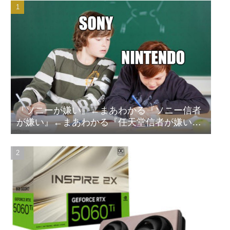
【悲報】 めっちゃカメレオンさん、早速パクリゲーが任天堂スト
アに登場してしまう……
【画像】 素人美女さん、エ○チなビデオに出演した結果ｗｗｗｗ
ｗｗ
【試合実況】西武２軍スタメン 先発:杉山遙希（2026.8.9）
【朗報】竹内朱莉「整体で軍隊経験者と思われた。ダンス負荷
で、私の骨と筋肉はもうグチャグチャになっている」
なんでパチンコってこんな回らなくなったんだろうな…源さんと
かUCの時って1000円25ぐらい回ったもんな
『ソニーが嫌い』←まあわかる『ソニー信者
欧州「日本だけ反則だろ…」 世界の『日本びいき』にヨーロッパ
が嫌い』←まあわかる『任天堂信者が嫌い』
全土から不満の声
←まあわかる
【悲報】エルデンリング始めたけど難しい
村上、100マイルのシンカーを逆方向へ26号HR!!!!
GLAY・TERUとパフィー亜美のレアな夫婦ショットが公開
スマスロモンキーターンRED（セブンリーグ/山佐ネクスト）
【衝撃】痩せたい奴は「コレ」を飲むのガチでオススメｗｗｗｗ
ｗ