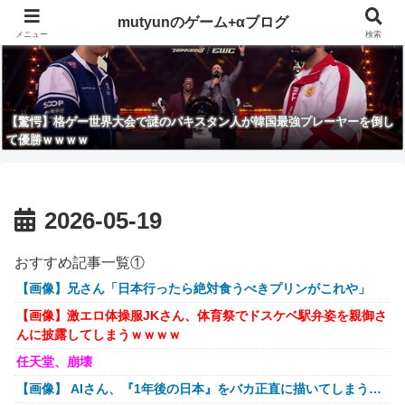
mutyunのゲーム+αブログ
メニュー
検索
【驚愕】格ゲー世界大会で謎のパキスタン人が韓国最強プレーヤーを倒し
て優勝ｗｗｗｗ
2026-05-19
おすすめ記事一覧①
【画像】兄さん「日本行ったら絶対食うべきプリンがこれや」
【画像】激エロ体操服JKさん、体育祭でドスケベ駅弁姿を親御さ
んに披露してしまうｗｗｗｗ
任天堂、崩壊
【画像】 AIさん、『1年後の日本』をバカ正直に描いてしまう…