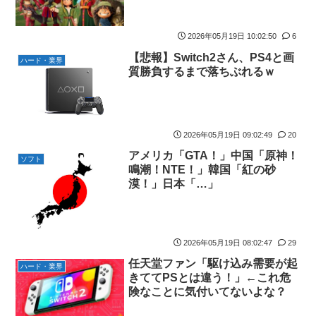
2026年05月19日 10:02:50
6
【悲報】Switch2さん、PS4と画
ハード・業界
質勝負するまで落ちぶれるｗ
2026年05月19日 09:02:49
20
アメリカ「GTA！」中国「原神！
ソフト
鳴潮！NTE！」韓国「紅の砂
漠！」日本「…」
2026年05月19日 08:02:47
29
任天堂ファン「駆け込み需要が起
ハード・業界
きててPSとは違う！」←これ危
険なことに気付いてないよな？