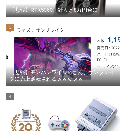
【ウマ娘】武さんが引退したらウマ娘に実装されそう
【悲報】RTX5060、続々と8万円台に
サイバスターが一番輝いてたスパロボ
【朗報】中居正広さん53歳、熊本で黒ニットをかぶりボランティ
アと寄付をしている模様
【悲報】モンハンワイルズさん、サンブレイ
クに売上逆転されるｗｗｗｗｗ