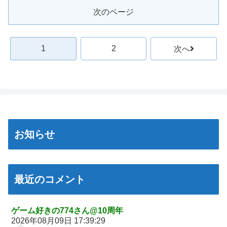
【愕然】自称グルメ「やっぱりフグ刺しは旨い！ｗ」 ワイ「あ
人「あんな奴居ねえよ」
次のページ
のさ・・・」 →
シカ「ヒマワリ全部喰った」 郡山布引風の高原まつり中止
【悲報】メイドインアビスの主題歌、ホロライブに決まって大炎
【画像あり】居酒屋「6人で長居して会計4939円！喋りたいだけ
上wwwww
なら公園に行ってくれ（怒」
1
2
次へ
【朗報】女子高 生レイヤー、臭いやつに苦言 「洋服は一回全部
【悲報】ちいかわ作者さん、「総額30億超」の大豪邸を建て
熱湯につけよう！洗濯機はキッチンハイター薄めた水で一回まわ
る！？ｗｗｗｗｗ
そう！」
【鼻水】お灸堂の院長先生による「鼻がつらい時の対処法」誰で
【悲報】高市内閣、消費税1％表明でも支持率下落 →ついに６割
も簡単にできると話題に
割れ
【悲報】高市内閣、消費税1％表明でも支持率下落 →ついに６割
日本の防衛白書、ついに青春アニメ化ｗｗｗ 国防を語る本なのに
割れ
表紙が謎すぎる
お知らせ
日本の防衛白書、ついに青春アニメ化ｗｗｗ 国防を語る本なのに
タトゥー彫り師さん「刺青入れてる奴は全員バカです」→30万再
表紙が謎すぎる
生ｗｗｗｗｗｗ
タトゥー彫り師さん「刺青入れてる奴は全員バカです」→30万再
「神聖なる場所です」靖国神社、境内におけるコスプレや軍装の
生ｗｗｗｗｗｗ
最近のコメント
禁止を発表
【画像】廃墟化したレンタルビデオ屋、そのまま時が止まってし
日本に対抗報復時、韓国のGDP3.1%減少…韓国の被害がより大き
まっていると話題にｗｗｗｗ
い＝韓国の反応
ゲーム好きの774さん@10周年
【悲報】女性配信者「アスペの検査してみた…みんなこれわかる
2026年08月09日 17:39:29
実際『ゼルダ 時オカ』→『風タク』の時の空気感を知りたい