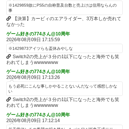
の？」
※1429859故にPS5の自称普及台数と売上けは信用ならんの
チェリ男の悠遊自適 #608【オススメを選ぶ時の注意点！？】
【画像】ハンターハンターさん、ガチで最強の新能力を登場させ
事
THE NEUTRALのしげるさんのパチンココラボイベント動画が公
てしまうｗｗｗｗｗｗｗ
【決算】カービィのエアライダー、3万本しか売れて
開される！めっちゃ楽しそうだな！！！
【画像】週刊少年マガジン、限界突破
なかった
なんでパチンコってこんな回らなくなったんだろうな…源さんと
【動画】甲子園の女性審判、大誤審で炎上
ゲーム好きの774さん@10周年
かUCの時って1000円25ぐらい回ったもんな
2026年08月09日 17:15:59
「テイルズオブシンフォニア リマスター」発売日が2/16に決定！
アクセルワールドのパチンコが相当やばいらしい… 打った人「剣
最新の「発売日告知トレーラー」も公開！
※1429873アイツらも盃休みやしな
客列伝に並ぶ台が誕生した。みんな絶対打って欲しい！」
日本に対抗報復時、韓国のGDP3.1%減少…韓国の被害がより大き
Switch2の売上が３分の1以下になったと海外でも笑
【動画】 可愛い元気なバイトの女の子！ホテルへ。寝ている彼女
い＝韓国の反応
われてしまうwwwwwww
のマ●コをそーっとイジイジ 笑
バスケットボールは最終Qだけ見ればいい論
ゲーム好きの774さん@10周年
タトゥー彫り師さん「刺青入れてる奴は全員バカです」→30万再
2026年08月09日 17:13:26
【画像】女優・水崎綾女、R-15指定映画で乳首解禁、しかもピン
生ｗｗｗｗｗｗ
と立ってる
もう必死にこんな事しかやることないんだなって感想しかな
【悲報】「美人すぎる県警本部長」失職ｗｗｗｗｗｗｗｗｗ
い
シカ「全部喰った」 祭り中止
本屋に現れた異臭＆浮浪者風の男、ペタンコのボストンバッグを
Switch2の売上が３分の1以下になったと海外でも笑
チェリ男の悠遊自適 #608【オススメを選ぶ時の注意点！？】
パンパンにして無会計で退店！Gメンに確保され「なんで？」と
われてしまうwwwwwww
本気で困惑ｗｗｗ
THE NEUTRALのしげるさんのパチンココラボイベント動画が公
ゲーム好きの774さん@10周年
開される！めっちゃ楽しそうだな！！！
【熊本地震】 発生後に居酒屋店内から温泉が吹き出す ← これ前
2026年08月09日 17:12:14
触れじゃね？
なんでパチンコってこんな回らなくなったんだろうな…源さんと