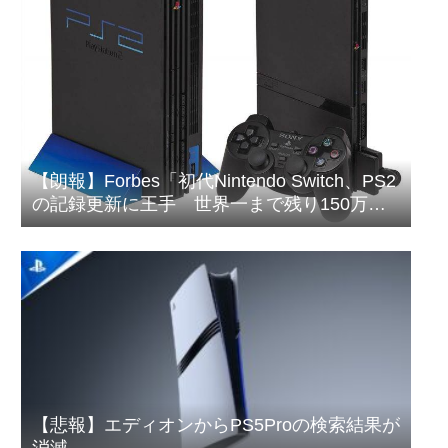
【朗報】Forbes「初代Nintendo Switch、PS2
の記録更新に王手 世界一まで残り150万
台」
【悲報】エディオンからPS5Proの検索結果が