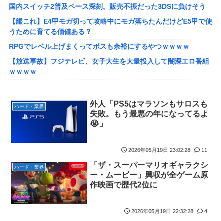
グレも約束】
国内スイッチ2普及ペース深刻。販売不振だった3DSに負けそう
【ｗ】長年育てやっと蕾がつき楽しみにしてたら動物の死肉に擬
【艦これ】E4甲モガ切って攻略中にモガ落ちたんだけどE5甲で使
態（外観・腐肉臭）する花が！
うために育てる価値ある？
『ゼルダの伝説』ゼルダ姫とリンクって毎回結ばれずに別の相手
RPGでレベル上げまくってボスも余裕にするやつｗｗｗｗ
と子孫を残してるって本当…？
【放送事故】フジテレビ、女子大生を大量投入して闇深エロ番組
韓国人「英メディアや海外各社も一斉に韓国サッカー協会を巡る
ｗｗｗｗ
過去の不祥事を報道！」→「国際的な信用失墜の危機‥」
【悲報】坂口杏里を家に住ませてあげた結果ｗｗｗｗ
【画像】廃墟化したレンタルビデオ屋、そのまま時が止まってし
【悲報】女性配信者「アスペの検査してみた…みんなこれわかる
外人「PS5はマラソンもサロスも
まっていると話題にｗｗｗｗ
ハード・業界
の？」
失敗。もう最悪の年になってるよ
【悲報】女性配信者「アスペの検査してみた…みんなこれわかる
😭」
【画像】20年前のAV、キチガイすぎるwwwwww
の？」
【画像】女さん、ミニ過ぎる浴衣を着た写真を投稿して叩かれる
【画像】ハンターハンターさん、ガチで最強の新能力を登場させ
2026年05月19日 23:02:28
11
ｗｗｗｗ
てしまうｗｗｗｗｗｗｗ
「ザ・スーパーマリオギャラクシ
【朗報】菅直人元総理、再評価されるｗｗｗｗｗｗｗｗｗｗｗｗ
ハード・業界
【画像】週刊少年マガジン、限界突破
ー・ムービー」興収が全ゲーム原
ｗｗｗｗｗｗ
作映画で歴代2位に
「テイルズオブシンフォニア リマスター」発売日が2/16に決定！
【画像】このLINEでなんで女が怒ってるのか分かんない奴はモテ
最新の「発売日告知トレーラー」も公開！
ない奴確定らしい←お前らは勿論わかるよな？？？？？？？
やる夫のダンジョン運営記189-雑談所ネタ 第123話「なぜなにキ
2026年05月19日 22:32:28
4
海外「日本は戦勝国なんだよ」 戦後の日本人の特別な生き様に各