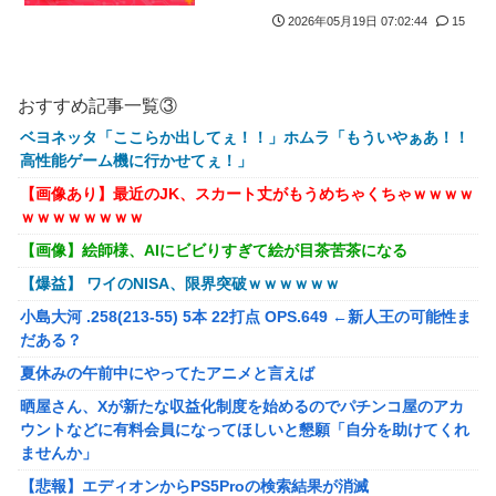
2026年05月19日 07:02:44
15
おすすめ記事一覧③
ベヨネッタ「ここらか出してぇ！！」ホムラ「もういやぁあ！！
高性能ゲーム機に行かせてぇ！」
【画像あり】最近のJK、スカート丈がもうめちゃくちゃｗｗｗｗ
ｗｗｗｗｗｗｗｗ
【画像】絵師様、AIにビビりすぎて絵が目茶苦茶になる
【爆益】 ワイのNISA、限界突破ｗｗｗｗｗｗ
小島大河 .258(213-55) 5本 22打点 OPS.649 ←新人王の可能性ま
だある？
夏休みの午前中にやってたアニメと言えば
晒屋さん、Xが新たな収益化制度を始めるのでパチンコ屋のアカ
ウントなどに有料会員になってほしいと懇願「自分を助けてくれ
ませんか」
【悲報】エディオンからPS5Proの検索結果が消滅