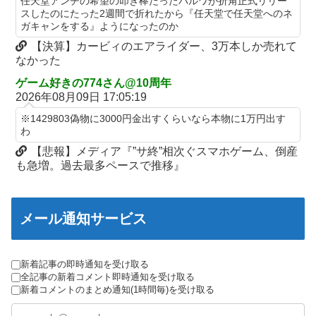
任天堂アンチの希望の叩き棒だったパルワが折角正式リリー
かUCの時って1000円25ぐらい回ったもんな
【画像】 素人美女さん、エ○チなビデオに出演した結果ｗｗｗｗ
スしたのにたった2週間で折れたから『任天堂で任天堂へのネ
ｗｗ
ガキャンをする』ようになったのか
【悲報】女さん、歩行者を轢いた挙句、道路に倒れてどえらいこ
とになってしまうw w w w w w w
【試合実況】西武２軍スタメン 先発:杉山遙希（2026.8.9）
【決算】カービィのエアライダー、3万本しか売れて
なかった
海外「日本人はなんて気高いんだ！」 英高級紙も驚愕した極限の
欧州「日本だけ反則だろ…」 世界の『日本びいき』にヨーロッパ
中の日本人の姿に世界が衝撃
全土から不満の声
ゲーム好きの774さん@10周年
2026年08月09日 17:05:19
【画像】このLINEでなんで女が怒ってるのか分かんない奴はモテ
芸能人 「車の任意保険は強制にしろ、保険にも入れないヤツは運
ない奴確定らしい←お前らは勿論わかるよな？？？？？？？
転すんな！法律を改正しろ！！」
※1429803偽物に3000円金出すくらいなら本物に1万円出す
わ
中国「大洪水！」三峡ダム「13基の水門開放（爆量放流」中国都
【J2第1節 鳥栖×甲府】鳥栖が好相性の甲府に2-0快勝で5年ぶり
市「三峡上流で豪雨！（三峡下流で水害」長江と黄河「同時氾濫
【悲報】メディア『”サ終”相次ぐスマホゲーム、倒産
開幕白星！田中雄大は古巣に恩返しPK弾
危機」台風13号「中国本土...
も急増。過去最多ペースで推移』
【ウマ娘】武さんが引退したらウマ娘に実装されそう
中国「大洪水！」三峡ダム「13基の水門開放（爆量放流」中国都
サイバスターが一番輝いてたスパロボ
市「三峡上流で豪雨！（三峡下流で水害」長江と黄河「同時氾濫
サイバスターが一番輝いてたスパロボ
危機」台風13号「中国本土...
メール通知サービス
モバＰ「アイドルにセクハラをします」
【マスコミ妄想】女性セブンさん、高市憎しが極まりすぎたの
か、過去一級の低俗な「支持率下げてやる」記事を配信してしま
【白バラ案件】高級豆腐ワイ「150g×2丁で250円か…高いけど美
新着記事の即時通知を受け取る
う 想像の10倍低俗
味そうだし一丁買ってみるか！」
全記事の新着コメント即時通知を受け取る
【辺野古転覆】生徒遺族、全容解明求め「再発防止を求める会」
新着コメントのまとめ通知(1時間毎)を受け取る
設立