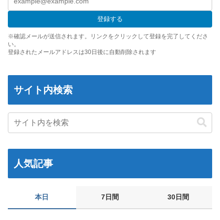
「これを肯定的に書くとか頭がどうかしてるのか？」と某メディ
アの焚書称賛記事にツッコミ殺到、自分で本屋を作るとかそうい
登録する
う話かと思ったら……
※確認メールが送信されます。リンクをクリックして登録を完了してくださ
発電方法がいまだに「タービンを回す」しかない理由ｗｗｗｗ
い。
登録されたメールアドレスは30日後に自動削除されます
昭和戦隊のロボデザイン、配信で追って見ると…
【動画】 可愛い元気なバイトの女の子！ホテルへ。寝ている彼女
のマ●コをそーっとイジイジ 笑
サイト内検索
タトゥー彫り師さん「刺青入れてる奴は全員バカです」→30万再
生ｗｗｗｗｗｗ
【悲報】「美人すぎる県警本部長」失職ｗｗｗｗｗｗｗｗｗ
本屋に現れた異臭＆浮浪者風の男、ペタンコのボストンバッグを
パンパンにして無会計で退店！Gメンに確保され「なんで？」と
本気で困惑ｗｗｗ
人気記事
【画像】 キャミイの18万円の最新フィギュア、ガチで作り込みが
エグすぎる
【熊本地震】 発生後に居酒屋店内から温泉が吹き出す ← これ前
本日
7日間
30日間
触れじゃね？