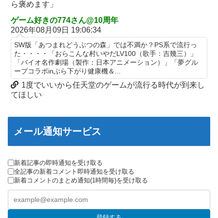
ら褒めます」
海外「日本人はなんて気高いんだ！」 英高級紙も驚愕した極限の
欧州「日本だけ反則だろ…」 世界の『日本びいき』にヨーロッパ
中の日本人の姿に世界が衝撃
全土から不満の声
ゲーム好きの774さん@10周年
2026年08月09日 19:06:34
【画像】このLINEでなんで女が怒ってるのか分かんない奴はモテ
芸能人 「車の任意保険は強制にしろ、保険にも入れないヤツは運
ない奴確定らしい←お前らは勿論わかるよな？？？？？？？
転すんな！法律を改正しろ！！」
SW版「あつまれどうぶつの森」では不満か？PS系で流行っ
た・・・・「おらこんな村いやだLV100（歌手：吉幾三）」
中国「大洪水！」三峡ダム「13基の水門開放（爆量放流」中国都
【J2第1節 鳥栖×甲府】鳥栖が好相性の甲府に2-0快勝で5年ぶり
「バイオ名作劇場（製作：日本アニメーション）」「夢グル
市「三峡上流で豪雨！（三峡下流で水害」長江と黄河「同時氾濫
開幕白星！田中雄大は古巣に恩返しPK弾
ープコラボinぶら下がり健康機＆...
危機」台風13号「中国本土...
【ウマ娘】武さんが引退したらウマ娘に実装されそう
1度でいいから任天堂のゲームが流行る時代が到来し
中国「大洪水！」三峡ダム「13基の水門開放（爆量放流」中国都
てほしい
サイバスターが一番輝いてたスパロボ
市「三峡上流で豪雨！（三峡下流で水害」長江と黄河「同時氾濫
サイバスターが一番輝いてたスパロボ
危機」台風13号「中国本土...
モバＰ「アイドルにセクハラをします」
【マスコミ妄想】女性セブンさん、高市憎しが極まりすぎたの
メール通知サービス
か、過去一級の低俗な「支持率下げてやる」記事を配信してしま
【白バラ案件】高級豆腐ワイ「150g×2丁で250円か…高いけど美
う 想像の10倍低俗
味そうだし一丁買ってみるか！」
【辺野古転覆】生徒遺族、全容解明求め「再発防止を求める会」
新着記事の即時通知を受け取る
設立
全記事の新着コメント即時通知を受け取る
新着コメントのまとめ通知(1時間毎)を受け取る
「これを肯定的に書くとか頭がどうかしてるのか？」と某メディ
アの焚書称賛記事にツッコミ殺到、自分で本屋を作るとかそうい
う話かと思ったら……
登録する