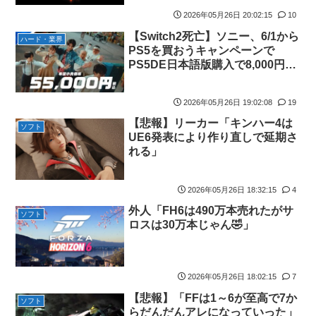
【悲報】人気プロゲーマーと結婚したグラドル、息子の「自閉ス
ペクトラム症」診断にショックで泣く
2026年05月26日 20:02:15
10
【Switch2死亡】ソニー、6/1から
海外「全部日本の真似だったのか…」 日本の普通のテレビ番組が
ハード・業界
PS5を買おうキャンペーンで
最新SNSの数十年先を行っていたと話題に
PS5DE日本語版購入で8,000円キ
【ウマ娘】ジェンティル「そろそろ狩るわ...♥」
ャッシュバックｗｗｗ
【エ●漫画】乱交物のエ●漫画←これｗｗｗ
2026年05月26日 19:02:08
19
【競馬】あの武ルメ痛バッグのファンさん、二人とツーショッ
【悲報】リーカー「キンハー4は
ソフト
ト！
UE6発表により作り直しで延期さ
【学マス】AIライザに対抗して学マスもAIアイドルを出そう
れる」
昭和戦隊のロボデザイン、配信で追って見ると…
2026年05月26日 18:32:15
4
【デレマス】 仮面ライダーバロンＰ第２話「蒼翼の乙女」
外人「FH6は490万本売れたがサ
タトゥー彫り師さん「刺青入れてる奴は全員バカです」→30万再
ソフト
ロスは30万本じゃん🤣」
生ｗｗｗｗｗｗ
【悲報】「美人すぎる県警本部長」失職ｗｗｗｗｗｗｗｗｗ
本屋に現れた異臭＆浮浪者風の男、ペタンコのボストンバッグを
2026年05月26日 18:02:15
7
パンパンにして無会計で退店！Gメンに確保され「なんで？」と
【悲報】「FFは1～6が至高で7か
本気で困惑ｗｗｗ
ソフト
らだんだんアレになっていった」