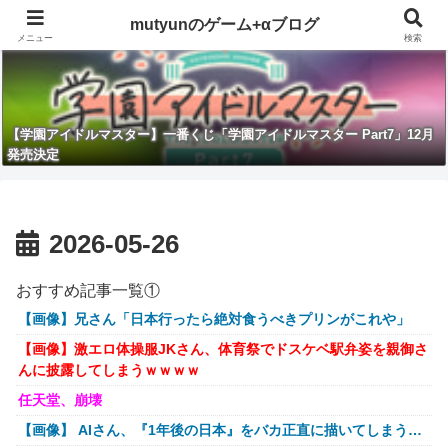
mutyunのゲーム+αブログ
メニュー
検索
【学園アイドルマスター】一番くじ「学園アイドルマスター Part7」12月
発売決定
2026-05-26
おすすめ記事一覧①
【画像】兄さん「日本行ったら絶対食うべきプリンがこれや」
【画像】激エロ体操服JKさん、体育祭でドスケベ駅弁姿を親御さ
んに披露してしまうｗｗｗｗ
任天堂、崩壊
【画像】 AIさん、『1年後の日本』をバカ正直に描いてしまう…