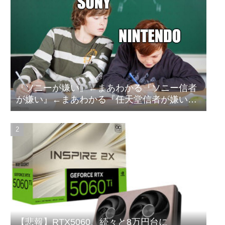
【試合実況】西武２軍スタメン 先発:杉山遙希（2026.8.9）
【朗報】竹内朱莉「整体で軍隊経験者と思われた。ダンス負荷
で、私の骨と筋肉はもうグチャグチャになっている」
なんでパチンコってこんな回らなくなったんだろうな…源さんと
かUCの時って1000円25ぐらい回ったもんな
欧州「日本だけ反則だろ…」 世界の『日本びいき』にヨーロッパ
『ソニーが嫌い』←まあわかる『ソニー信者
全土から不満の声
が嫌い』←まあわかる『任天堂信者が嫌い』
【悲報】エルデンリング始めたけど難しい
←まあわかる
村上、100マイルのシンカーを逆方向へ26号HR!!!!
GLAY・TERUとパフィー亜美のレアな夫婦ショットが公開
スマスロモンキーターンRED（セブンリーグ/山佐ネクスト）
【衝撃】痩せたい奴は「コレ」を飲むのガチでオススメｗｗｗｗ
ｗ
【ウマ娘】武さんが引退したらウマ娘に実装されそう
サイバスターが一番輝いてたスパロボ
【悲報】RTX5060、続々と8万円台に
【朗報】中居正広さん53歳、熊本で黒ニットをかぶりボランティ