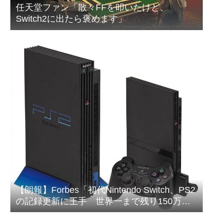
任天堂ファン「散々FFを叩いたけど、
Switch2に出たら褒めます」
【朗報】Forbes「初代Nintendo Switch、PS2
の記録更新に王手 世界一まで残り150万
台」