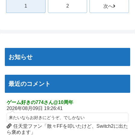
上wwwww
なら公園に行ってくれ（怒」
1
2
次へ
【朗報】女子高 生レイヤー、臭いやつに苦言 「洋服は一回全部
【悲報】ちいかわ作者さん、「総額30億超」の大豪邸を建て
熱湯につけよう！洗濯機はキッチンハイター薄めた水で一回まわ
る！？ｗｗｗｗｗ
そう！」
【鼻水】お灸堂の院長先生による「鼻がつらい時の対処法」誰で
【悲報】高市内閣、消費税1％表明でも支持率下落 →ついに６割
も簡単にできると話題に
割れ
【悲報】高市内閣、消費税1％表明でも支持率下落 →ついに６割
日本の防衛白書、ついに青春アニメ化ｗｗｗ 国防を語る本なのに
割れ
表紙が謎すぎる
お知らせ
日本の防衛白書、ついに青春アニメ化ｗｗｗ 国防を語る本なのに
タトゥー彫り師さん「刺青入れてる奴は全員バカです」→30万再
表紙が謎すぎる
生ｗｗｗｗｗｗ
タトゥー彫り師さん「刺青入れてる奴は全員バカです」→30万再
「神聖なる場所です」靖国神社、境内におけるコスプレや軍装の
生ｗｗｗｗｗｗ
最近のコメント
禁止を発表
【画像】廃墟化したレンタルビデオ屋、そのまま時が止まってし
日本に対抗報復時、韓国のGDP3.1%減少…韓国の被害がより大き
まっていると話題にｗｗｗｗ
い＝韓国の反応
ゲーム好きの774さん@10周年
【悲報】女性配信者「アスペの検査してみた…みんなこれわかる
2026年08月09日 19:26:41
実際『ゼルダ 時オカ』→『風タク』の時の空気感を知りたい
の？」
来たいならお好きにどうぞ、でしかない
チェリ男の悠遊自適 #608【オススメを選ぶ時の注意点！？】
【画像】ハンターハンターさん、ガチで最強の新能力を登場させ
任天堂ファン「散々FFを叩いたけど、Switch2に出た
THE NEUTRALのしげるさんのパチンココラボイベント動画が公
てしまうｗｗｗｗｗｗｗ
ら褒めます」
開される！めっちゃ楽しそうだな！！！