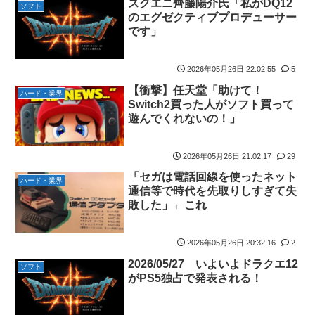
ャス狐さん・世界改変」
スクエニ齊藤陽介氏「私がDQ12
ソフト
国から称賛の声
のエグゼクティブプロデューサー
実際『ゼルダ 時オカ』→『風タク』の時の空気感を知りたい
【悲報画像】イキリたい年頃の中学生さん、和彫を入れて人生終
です」
【悲報】女さん、歩行者を轢いた挙句、道路に倒れてどえらいこ
了へ←これw w w w w w
とになってしまうw w w w w w w
実際『ゼルダ 時オカ』→『風タク』の時の空気感を知りたい
2026年05月26日 22:02:55
5
海外「日本人はなんて気高いんだ！」 英高級紙も驚愕した極限の
【画像】サンモニの女子アナさん、日曜の朝から素材を提供して
【衝撃】任天堂「助けて！
中の日本人の姿に世界が衝撃
ハード・業界
しまう
Switch2買った人がソフト買って
【画像】このLINEでなんで女が怒ってるのか分かんない奴はモテ
遊んでくれないの！」
【画像】スト6に彗星の如く現れたフィリピン人キャラが可愛す
ない奴確定らしい←お前らは勿論わかるよな？？？？？？？
ぎると話題に！
海外「日本なんて行くんじゃなかった…」 日本を知ってしまった
2026年05月26日 21:02:17
29
【動画】タイのティパンコーン王子が日本人女性とデートか？
ディズニー信者、帰国後『本家』に失望する事態に
「セガは電話回線を使ったネット
【悲報】『メイドインアビス』主題歌にVTuber起用→また炎上
ハード・業界
【艦これ】ひみつの通り道 他
通信等で時代を先取りしすぎて失
もう何回目だよ…
敗した」←これ
LIAR GAME -ライアーゲーム- 第17話 感想：秋山さんの逆転の策
【試合実況】西武２軍スタメン 先発:杉山遙希（2026.8.9）
がバレちゃった！
芸能人 「車の任意保険は強制にしろ、保険にも入れないヤツは運
【画像】エチビデ女優さん、番組の企画でハッスルしすぎてしま
2026年05月26日 20:32:16
2
転すんな！法律を改正しろ！！」
うｗｗｗｗｗｗ
2026/05/27 いよいよドラクエ12
ソフト
【J2第1節 鳥栖×甲府】鳥栖が好相性の甲府に2-0快勝で5年ぶり
がPS5独占で発表される！
【ウマ娘】わたしの全力受け止めて♡ ←「またへんないきものが
開幕白星！田中雄大は古巣に恩返しPK弾
ふえてる…」