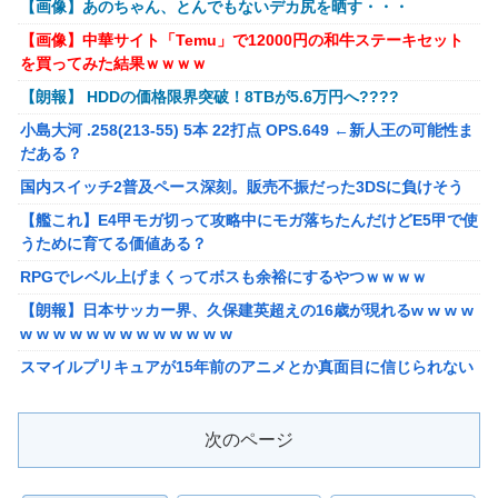
【画像】あのちゃん、とんでもないデカ尻を晒す・・・
感ないV作戦の4機目を考えた奴が優勝
【画像】中華サイト「Temu」で12000円の和牛ステーキセット
【オリジナル可動フィギュア】WIND TOYS「タイタン スーパー
を買ってみた結果ｗｗｗｗ
アクションマッスルボディ」可動フィギュア各種【予約開始】
【朗報】 HDDの価格限界突破！8TBが5.6万円へ????
【重音テト】コナミデフォルメフィギュア「重音テト 通常衣装
小島大河 .258(213-55) 5本 22打点 OPS.649 ←新人王の可能性ま
Ver.」「重音テト SV衣装Ver.」【彩色原型公開】
だある？
国内スイッチ2普及ペース深刻。販売不振だった3DSに負けそう
国内スイッチ2普及ペース深刻。販売不振だった3DSに負けそう
【艦これ】E4甲モガ切って攻略中にモガ落ちたんだけどE5甲で使
【艦これ】E4甲モガ切って攻略中にモガ落ちたんだけどE5甲で使
うために育てる価値ある？
うために育てる価値ある？
RPGでレベル上げまくってボスも余裕にするやつｗｗｗｗ
RPGでレベル上げまくってボスも余裕にするやつｗｗｗｗ
【泣】年配夫婦が営む中華屋さん、休業を知らせる貼り紙に応援
【朗報】日本サッカー界、久保建英超えの16歳が現れるw w w w
コメントが続々と
w w w w w w w w w w w w w
【画像】森高千里（18）「私がオバさんになったらミニスカート
スマイルプリキュアが15年前のアニメとか真面目に信じられない
は無理よ」→現在ｗｗｗｗ
んだけど
【悲報】ワイ「半沢直樹みたいな銀行員カッコいい」銀行員の友
【愕然】自称グルメ「やっぱりフグ刺しは旨い！ｗ」 ワイ「あ
人「あんな奴居ねえよ」
次のページ
のさ・・・」 →
シカ「ヒマワリ全部喰った」 郡山布引風の高原まつり中止
【悲報】メイドインアビスの主題歌、ホロライブに決まって大炎
【画像あり】居酒屋「6人で長居して会計4939円！喋りたいだけ