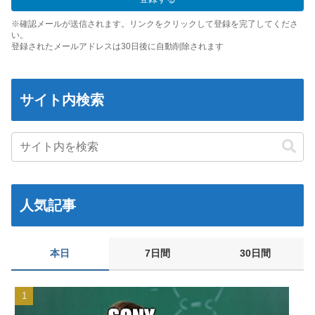
発電方法がいまだに「タービンを回す」しかない理由ｗｗｗｗ
※確認メールが送信されます。リンクをクリックして登録を完了してくださ
昭和戦隊のロボデザイン、配信で追って見ると…
い。
【動画】 可愛い元気なバイトの女の子！ホテルへ。寝ている彼女
登録されたメールアドレスは30日後に自動削除されます
のマ●コをそーっとイジイジ 笑
タトゥー彫り師さん「刺青入れてる奴は全員バカです」→30万再
生ｗｗｗｗｗｗ
サイト内検索
【悲報】「美人すぎる県警本部長」失職ｗｗｗｗｗｗｗｗｗ
本屋に現れた異臭＆浮浪者風の男、ペタンコのボストンバッグを
パンパンにして無会計で退店！Gメンに確保され「なんで？」と
本気で困惑ｗｗｗ
【画像】 キャミイの18万円の最新フィギュア、ガチで作り込みが
人気記事
エグすぎる
【熊本地震】 発生後に居酒屋店内から温泉が吹き出す ← これ前
触れじゃね？
本日
7日間
30日間
【悲報】 めっちゃカメレオンさん、早速パクリゲーが任天堂スト
アに登場してしまう……
【画像】 素人美女さん、エ○チなビデオに出演した結果ｗｗｗｗ
ｗｗ