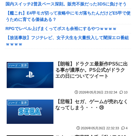
グレも約束】
国内スイッチ2普及ペース深刻。販売不振だった3DSに負けそう
【ｗ】長年育てやっと蕾がつき楽しみにしてたら動物の死肉に擬
【艦これ】E4甲モガ切って攻略中にモガ落ちたんだけどE5甲で使
態（外観・腐肉臭）する花が！
うために育てる価値ある？
『ゼルダの伝説』ゼルダ姫とリンクって毎回結ばれずに別の相手
RPGでレベル上げまくってボスも余裕にするやつｗｗｗｗ
と子孫を残してるって本当…？
【放送事故】フジテレビ、女子大生を大量投入して闇深エロ番組
韓国人「英メディアや海外各社も一斉に韓国サッカー協会を巡る
ｗｗｗｗ
過去の不祥事を報道！」→「国際的な信用失墜の危機‥」
【悲報】坂口杏里を家に住ませてあげた結果ｗｗｗｗ
【画像】廃墟化したレンタルビデオ屋、そのまま時が止まってし
【悲報】女性配信者「アスペの検査してみた…みんなこれわかる
【朗報】ドラクエ最新作PS5に出
まっていると話題にｗｗｗｗ
ハード・業界
の？」
る事が濃厚か。PS公式がドラク
【悲報】女性配信者「アスペの検査してみた…みんなこれわかる
エの日についてツイート
【画像】20年前のAV、キチガイすぎるwwwwww
の？」
【画像】女さん、ミニ過ぎる浴衣を着た写真を投稿して叩かれる
【画像】ハンターハンターさん、ガチで最強の新能力を登場させ
2026年05月26日 23:02:34
10
ｗｗｗｗ
てしまうｗｗｗｗｗｗｗ
【悲報】セガ、ゲームが売れなく
【朗報】菅直人元総理、再評価されるｗｗｗｗｗｗｗｗｗｗｗｗ
ハード・業界
【画像】週刊少年マガジン、限界突破
なってしまう・・・😢
ｗｗｗｗｗｗ
「テイルズオブシンフォニア リマスター」発売日が2/16に決定！
【画像】このLINEでなんで女が怒ってるのか分かんない奴はモテ
最新の「発売日告知トレーラー」も公開！
ない奴確定らしい←お前らは勿論わかるよな？？？？？？？
2026年05月26日 22:32:33
4
やる夫のダンジョン運営記189-雑談所ネタ 第123話「なぜなにキ
海外「日本は戦勝国なんだよ」 戦後の日本人の特別な生き様に各