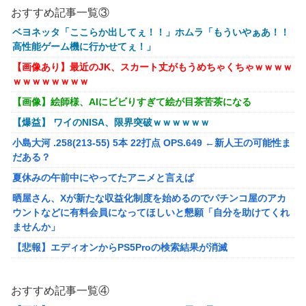
おすすめ記事一覧③
ベヨネッタ「ここらか出してぇ！！」ホムラ「もういやぁあ！！
高性能ゲーム機に行かせてぇ！」
【画像あり】最近のJK、スカート丈がもうめちゃくちゃｗｗｗｗ
ｗｗｗｗｗｗｗｗ
【画像】絵師様、AIにビビりすぎて絵が目茶苦茶になる
【爆益】 ワイのNISA、限界突破ｗｗｗｗｗｗ
小島大河 .258(213-55) 5本 22打点 OPS.649 ←新人王の可能性ま
だある？
夏休みの午前中にやってたアニメと言えば
晒屋さん、Xが新たな収益化制度を始めるのでパチンコ屋のアカ
ウントなどに有料会員になってほしいと懇願「自分を助けてくれ
ませんか」
【悲報】エディオンからPS5Proの検索結果が消滅
【画像】アイドルにしか見えないセクシー女優さんが話題になる
ｗｗｗｗｗｗ
おすすめ記事一覧④
※ガンダム ガンキャノン ガンタンク ガン○○○ ←一番違和