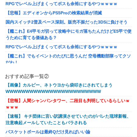
RPGでレベル上げまくってボスも余裕にするやつｗｗｗｗ
【悲報】エディオンからPS5Proの検索結果が消滅
国内スイッチ2普及ペース深刻。販売不振だった3DSに負けそう
【艦これ】E4甲モガ切って攻略中にモガ落ちたんだけどE5甲で使
うために育てる価値ある？
RPGでレベル上げまくってボスも余裕にするやつｗｗｗｗ
【艦これ】でもイベントのたびに思うんだ 空母機動部隊ってクソ
だわ！
【衝撃】葬儀屋「火葬プランはどうなさいますか？」ワイ喪主
おすすめ記事一覧②
「直葬で(即答)」→結果ァw w w w w w w w w w
【画像】カルビー、ネトウヨから袋叩きにされてしまう
イーロン・マスク「中国のロボットはデタラメで遠隔操作してる
WWWWWWWWWWWWWWWWWWWWWWWW
だけ」
【悲報】人間シャンパンタワー、二段目も判明しているらしいｗ
【画像】このLINEでなんで女が怒ってるのか分かんない奴はモテ
ｗｗｗ
ない奴確定らしい←お前らは勿論わかるよな？？？？？？？
【速報】 キチ団体に言い訳講演させていたのがバレた琉球新報、
【動画】高校生さん、文化祭でコーヒーカップを作って大盛りあ
注意喚起メールしていたこともバラされる
がり←なんかどっかで見たことあると話題に
バスケットボールは最終Qだけ見ればいい論
【NGS】LG5「レアレンス」シリーズが強すぎると話題に【アプ