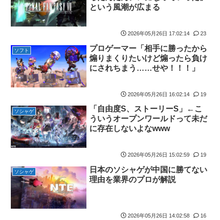
【動画】これはお見事。中国重慶市で珍しい事故が撮影される。
という風潮が広まる
【画像】 キャミイの18万円の最新フィギュア、ガチで作り込みが
エグすぎる
2026年05月26日 17:02:14
23
私の彼に裏表がなさすぎる 第3話
プロゲーマー「相手に勝ったから
ソフト
煽りまくりたいけど煽ったら負け
【悲報】 めっちゃカメレオンさん、早速パクリゲーが任天堂スト
にされちまう……せや！！！」
アに登場してしまう……
やる夫のダンジョン運営記183-雑談所ネタ118 懺悔小ネタ「創刻
のファイアホイール」+埋めネタ「ファイアホイールTCG・その
2026年05月26日 16:02:14
19
後」
「自由度S、ストーリーS」←こ
ソシャゲ
ういうオープンワールドって未だ
【にじさんじ】委員長、Claude Codeまで手出してるんか…『も
に存在しないよなwww
う何でも作れそうやな』
やる夫「催眠アプリを手に入れたんだけど……これ必要だっ
た？」 第29話
2026年05月26日 15:02:59
19
【悲報】エルデンリング始めたけど難しい
日本のソシャゲが中国に勝てない
ソシャゲ
理由を業界のプロが解説
モバＰ「アイドルにセクハラをします」
【画像】漫画・アニメの「武人系敵幹部」に付きまといがちな疑
問ｗｗｗｗ
2026年05月26日 14:02:58
16