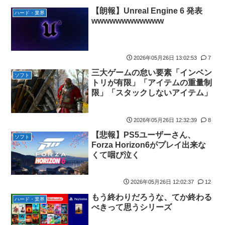
おでこ封印！中村アン、“前髪あり”の新ヘアスタイルに「新鮮で
【朗報】Unreal Engine 6 発表
ハード・業界
たまらん」の声【画像】
wwwwwwwwwwww
BYDの軽EV「ラッコ」受注が700台超 7月販売は125台
【種運命】ネオが結局よく分からないまま新しい映画が終わった
後ももやもやしてる
2026年05月26日 13:02:53
7
乃木坂ど新規の5期オタさんってもしかして、賀喜遥香のインス
三大ゲームの怠い要素「インベン
ソフト
タフォロワー初動が大して伸びないと思ってませんでした？
トリが有限」「アイテムの重量制
24h16.3万でぶっちぎりですよ笑
限」「スタックしないアイテム」
焦げだらけの業務用鉄板が水と蒸気で鏡のようにピカピカに「味
が全部流れていく！」【海外の反応】
2026年05月26日 12:32:39
8
YAC卒業の日
【悲報】PS5ユーザーさん、
ソフト
Forza Horizon6がプレイ出来な
【画像あり】ロピアのパワー全開おにぎり「444円」がコチラｗ
くて咽び泣く
ｗｗｗｗ
【NMB48】坂下真心期待できそう
2026年05月26日 12:02:37
12
賀喜遥香 ｢さくちゃんはちいかわ｣ 遠藤さくら ｢かっきーはハチワ
もう終わりだろうな、てか終わる
レ｣【乃木坂46】
ハード・業界
べきって思うシリーズ