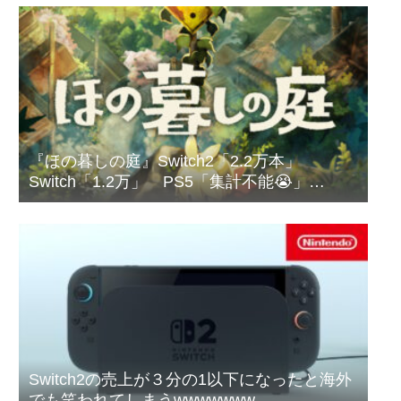
『ほの暮しの庭』Switch2「2.2万本」
Switch「1.2万」 PS5「集計不能😭」
←？？？
Switch2の売上が３分の1以下になったと海外
でも笑われてしまうwwwwwww