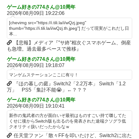
【画像】週刊少年マガジン、限界突破
ゲーム好きの774さん@10周年
なんでパチンコってこんな回らなくなったんだろうな…源さんと
【動画】甲子園の女性審判、大誤審で炎上
2026年08月09日 19:22:06
かUCの時って1000円25ぐらい回ったもんな
「テイルズオブシンフォニア リマスター」発売日が2/16に決定！
[chevimg src="https://i.tili.la/i/wQzj.jpeg"
アクセルワールドのパチンコが相当やばいらしい… 打った人「剣
最新の「発売日告知トレーラー」も公開！
thumb="https://i.tili.la/i/wQzj.th.jpeg"] だって現実がこれだし日
客列伝に並ぶ台が誕生した。みんな絶対打って欲しい！」
本...
日本に対抗報復時、韓国のGDP3.1%減少…韓国の被害がより大き
【動画】 可愛い元気なバイトの女の子！ホテルへ。寝ている彼女
い＝韓国の反応
【悲報】メディア『”サ終”相次ぐスマホゲーム、倒産
のマ●コをそーっとイジイジ 笑
も急増。過去最多ペースで推移』
バスケットボールは最終Qだけ見ればいい論
タトゥー彫り師さん「刺青入れてる奴は全員バカです」→30万再
ゲーム好きの774さん@10周年
【画像】女優・水崎綾女、R-15指定映画で乳首解禁、しかもピン
生ｗｗｗｗｗｗ
2026年08月09日 19:18:07
と立ってる
【悲報】「美人すぎる県警本部長」失職ｗｗｗｗｗｗｗｗｗ
マンゲムステーションここに有り！
シカ「全部喰った」 祭り中止
本屋に現れた異臭＆浮浪者風の男、ペタンコのボストンバッグを
『ほの暮しの庭』Switch2「2.2万本」 Switch「1.2
チェリ男の悠遊自適 #608【オススメを選ぶ時の注意点！？】
パンパンにして無会計で退店！Gメンに確保され「なんで？」と
万」 PS5「集計不能😭」←？？？
本気で困惑ｗｗｗ
THE NEUTRALのしげるさんのパチンココラボイベント動画が公
ゲーム好きの774さん@10周年
開される！めっちゃ楽しそうだな！！！
【熊本地震】 発生後に居酒屋店内から温泉が吹き出す ← これ前
2026年08月09日 19:10:41
触れじゃね？
なんでパチンコってこんな回らなくなったんだろうな…源さんと
新作の鬼武者の方が面白いぞ最初はものすごい持て囃してた
かUCの時って1000円25ぐらい回ったもんな
【画像】 素人美女さん、エ○チなビデオに出演した結果ｗｗｗｗ
くせに後からSwitch版も出るのを発表された途端クソグラ低
ｗｗ
クオリティ扱いだったからなｗ
【悲報】女さん、歩行者を轢いた挙句、道路に倒れてどえらいこ
とになってしまうw w w w w w w
【試合実況】西武２軍スタメン 先発:杉山遙希（2026.8.9）
任天堂ファン「散々FFを叩いたけど、Switch2に出た