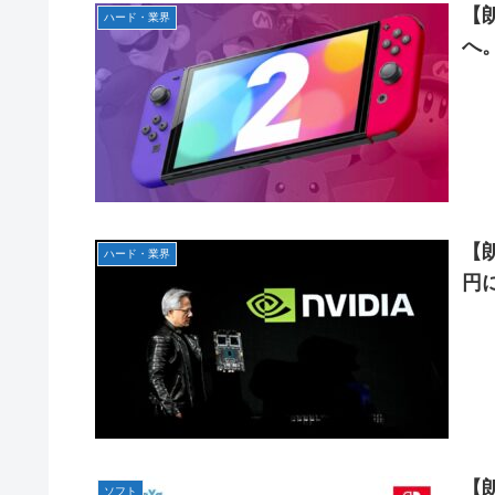
【悲報】『メイドインアビス』主題歌にVTuber起用→ま
海外「全部日本の真似だったのか…」 日本の普通のテレビ
【
ハード・業界
【試合実況】西武２軍スタメン 先発:杉山遙希（2026.8.9
へ
【ウマ娘】ジェンティル「そろそろ狩るわ...♥」
芸能人 「車の任意保険は強制にしろ、保険にも入れないヤ
【エ●漫画】乱交物のエ●漫画←これｗｗｗ
【J2第1節 鳥栖×甲府】鳥栖が好相性の甲府に2-0快勝で
【競馬】あの武ルメ痛バッグのファンさん、二人とツーシ
【学マス】AIライザに対抗して学マスもAIアイドルを出そ
昭和戦隊のロボデザイン、配信で追って見ると…
【デレマス】 仮面ライダーバロンＰ第２話「蒼翼の乙女」
タトゥー彫り師さん「刺青入れてる奴は全員バカです」→3
【朗
ハード・業界
【悲報】「美人すぎる県警本部長」失職ｗｗｗｗｗｗｗｗ
円に
本屋に現れた異臭＆浮浪者風の男、ペタンコのボストンバ
と本気で困惑ｗｗｗ
【動画】これはお見事。中国重慶市で珍しい事故が撮影さ
【画像】 キャミイの18万円の最新フィギュア、ガチで作
私の彼に裏表がなさすぎる 第3話
【悲報】 めっちゃカメレオンさん、早速パクリゲーが任天
【
ソフト