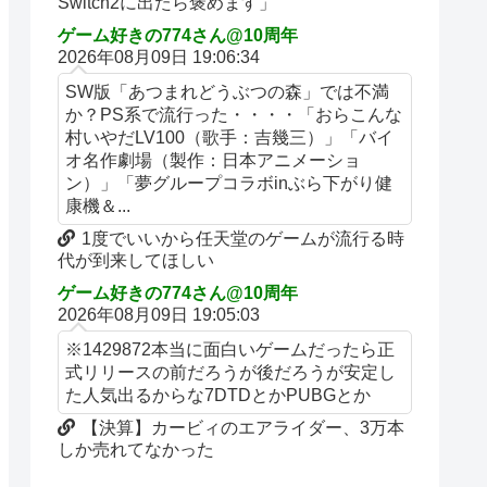
Switch2に出たら褒めます」
ゲーム好きの774さん@10周年
2026年08月09日 19:06:34
SW版「あつまれどうぶつの森」では不満
か？PS系で流行った・・・・「おらこんな
村いやだLV100（歌手：吉幾三）」「バイ
オ名作劇場（製作：日本アニメーショ
ン）」「夢グループコラボinぶら下がり健
康機＆...
1度でいいから任天堂のゲームが流行る時
代が到来してほしい
ゲーム好きの774さん@10周年
2026年08月09日 19:05:03
※1429872本当に面白いゲームだったら正
式リリースの前だろうが後だろうが安定し
た人気出るからな7DTDとかPUBGとか
【決算】カービィのエアライダー、3万本
しか売れてなかった