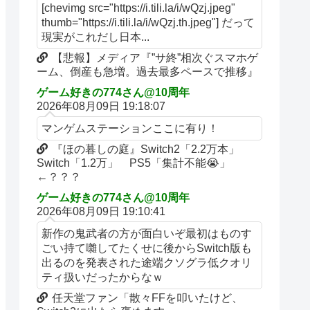
[chevimg src="https://i.tili.la/i/wQzj.jpeg"
thumb="https://i.tili.la/i/wQzj.th.jpeg"] だって
現実がこれだし日本...
【悲報】メディア『”サ終”相次ぐスマホゲ
ーム、倒産も急増。過去最多ペースで推移』
ゲーム好きの774さん@10周年
2026年08月09日 19:18:07
マンゲムステーションここに有り！
『ほの暮しの庭』Switch2「2.2万本」
Switch「1.2万」 PS5「集計不能😭」
←？？？
ゲーム好きの774さん@10周年
2026年08月09日 19:10:41
新作の鬼武者の方が面白いぞ最初はものす
ごい持て囃してたくせに後からSwitch版も
出るのを発表された途端クソグラ低クオリ
ティ扱いだったからなｗ
任天堂ファン「散々FFを叩いたけど、