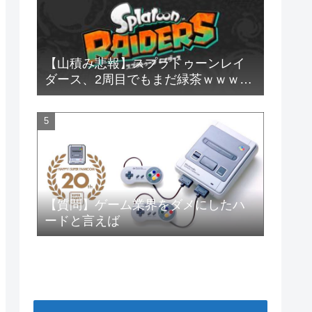
【山積み悲報】スプラトゥーンレイ
ダース、2周目でもまだ緑茶ｗｗｗｗ
ｗｗ
【質問】ゲーム業界をダメにしたハ
ードと言えば