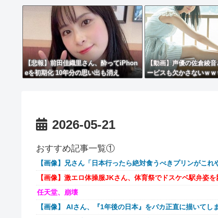
【悲報】前田佳織里さん、酔ってiPhon
【動画】声優の佐倉綾音
eを初期化 10年分の思い出も消え
ービスも欠かさないｗｗ
る・・・
2026-05-21
おすすめ記事一覧①
【画像】兄さん「日本行ったら絶対食うべきプリンがこれ
【画像】激エロ体操服JKさん、体育祭でドスケベ駅弁姿を
任天堂、崩壊
【画像】 AIさん、『1年後の日本』をバカ正直に描いてし