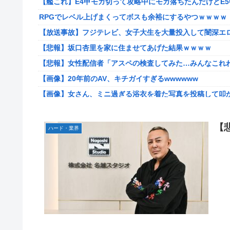
【艦これ】E4甲モガ切って攻略中にモガ落ちたんだけどE
【悲報】女性配信者「アスペの検査してみた…みんなこれ
RPGでレベル上げまくってボスも余裕にするやつｗｗｗｗ
【画像】ハンターハンターさん、ガチで最強の新能力を登
【放送事故】フジテレビ、女子大生を大量投入して闇深エ
【画像】週刊少年マガジン、限界突破
【悲報】坂口杏里を家に住ませてあげた結果ｗｗｗｗ
「テイルズオブシンフォニア リマスター」発売日が2/16
【悲報】女性配信者「アスペの検査してみた…みんなこれ
やる夫のダンジョン運営記189-雑談所ネタ 第123話「な
【画像】20年前のAV、キチガイすぎるwwwwww
実際『ゼルダ 時オカ』→『風タク』の時の空気感を知りた
【画像】女さん、ミニ過ぎる浴衣を着た写真を投稿して叩
【悲報】女さん、歩行者を轢いた挙句、道路に倒れてどえらいこと
【朗報】菅直人元総理、再評価されるｗｗｗｗｗｗｗｗｗ
海外「日本人はなんて気高いんだ！」 英高級紙も驚愕した
【画像】このLINEでなんで女が怒ってるのか分かんない
【
【画像】このLINEでなんで女が怒ってるのか分かんない
ハード・業界
海外「日本は戦勝国なんだよ」 戦後の日本人の特別な生き
海外「日本なんて行くんじゃなかった…」 日本を知って
【悲報画像】イキリたい年頃の中学生さん、和彫を入れて人生終
【艦これ】ひみつの通り道 他
実際『ゼルダ 時オカ』→『風タク』の時の空気感を知りた
LIAR GAME -ライアーゲーム- 第17話 感想：秋山さん
【画像】サンモニの女子アナさん、日曜の朝から素材を提
【画像】エチビデ女優さん、番組の企画でハッスルしすぎ
【画像】スト6に彗星の如く現れたフィリピン人キャラが
【ウマ娘】わたしの全力受け止めて♡ ←「またへんないき
【動画】タイのティパンコーン王子が日本人女性とデート
【悲報】人気プロゲーマーと結婚したグラドル、息子の「