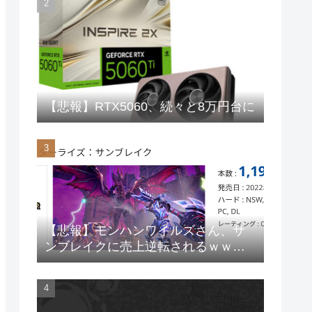
【悲報】RTX5060、続々と8万円台に
【悲報】モンハンワイルズさん、サ
ンブレイクに売上逆転されるｗｗｗ
ｗｗ