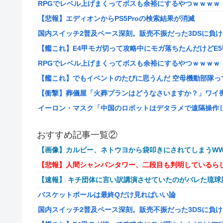
RPGでレベル上げまくってボスも余裕にするやつｗｗｗｗ
【悲報】エディオンからPS5Proの検索結果が消滅
国内スイッチ2普及ペース深刻。販売不振だった3DSに負
【艦これ】E4甲モガ切って攻略中にモガ落ちたんだけどE
RPGでレベル上げまくってボスも余裕にするやつｗｗｗｗ
【艦これ】でもイベントのたびに思うんだ 空母機動部隊っ
【衝撃】葬儀屋「火葬プランはどうなさいますか？」ワイ喪主「直葬
イーロン・マスク「中国のロボットはデタラメで遠隔操作
【画像】このLINEでなんで女が怒ってるのか分かんない
おすすめ記事一覧②
【動画】高校生さん、文化祭でコーヒーカップを作って大
【画像】カルビー、ネトウヨから袋叩きにされてしまうWW
【NGS】LG5「レアレンス」シリーズが強すぎると話題
【悲報】人間シャンパンタワー、二段目も判明しているら
【ｗ】長年育てやっと蕾がつき楽しみにしてたら動物の死
【速報】 キチ団体に言い訳講演させていたのがバレた琉
『ゼルダの伝説』ゼルダ姫とリンクって毎回結ばれずに別
バスケットボールは最終Qだけ見ればいい論
韓国人「英メディアや海外各社も一斉に韓国サッカー協会
国内スイッチ2普及ペース深刻。販売不振だった3DSに負
【画像】廃墟化したレンタルビデオ屋、そのまま時が止ま