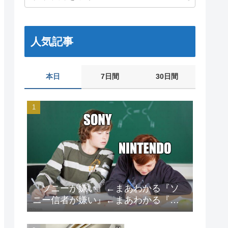
人気記事
本日
7日間
30日間
『ソニーが嫌い』←まあわかる『ソ
ニー信者が嫌い』←まあわかる『任
天堂信者が嫌い』←まあわかる