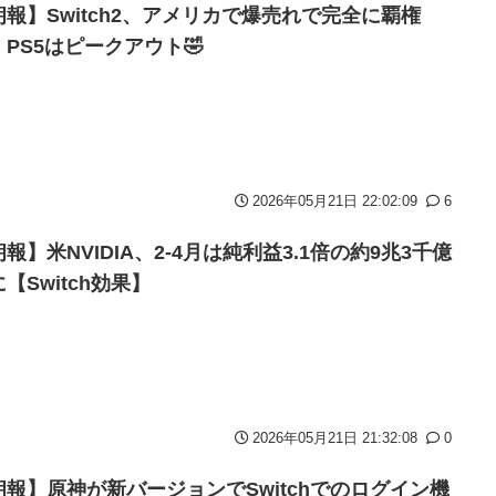
た炎上 もう何回目だよ…
番組が最新SNSの数十年先を行っていたと話題に
朗報】Switch2、アメリカで爆売れで完全に覇権
）
。PS5はピークアウト🤣
ツは運転すんな！法律を改正しろ！！」
5年ぶり開幕白星！田中雄大は古巣に恩返しPK弾
ョット！
う
2026年05月21日 22:02:09
6
0万再生ｗｗｗｗｗｗ
報】米NVIDIA、2-4月は純利益3.1倍の約9兆3千億
ｗ
【Switch効果】
ッグをパンパンにして無会計で退店！Gメンに確保され「なんで？」
れる。
り込みがエグすぎる
2026年05月21日 21:32:08
0
堂ストアに登場してしまう……
朗報】原神が新バージョンでSwitchでのログイン機