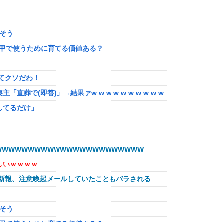
けそう
5甲で使うために育てる価値ある？
てクソだわ！
で(即答)」→結果ァw w w w w w w w w w
してるだけ」
奴はモテない奴確定らしい←お前らは勿論わかるよな？？？？？？？
盛りあがり←なんかどっかで見たことあると話題に
WWWWWWWWWWWWWWWWWWWWWW
に【アプグレも約束】
しいｗｗｗｗ
肉に擬態（外観・腐肉臭）する花が！
球新報、注意喚起メールしていたこともバラされる
の相手と子孫を残してるって本当…？
を巡る過去の不祥事を報道！」→「国際的な信用失墜の危機‥」
けそう
ってしまっていると話題にｗｗｗｗ