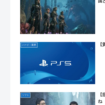
国
【
ハード・業界
【
ソフト
ね