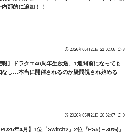
タ「創刻のファイアホイール」+埋めネタ「ファイアホイールTCG・そ
を内部的に追加！！
んか…『もう何でも作れそうやな』
た？」 第29話
2026年05月21日 21:02:08
8
ちな疑問ｗｗｗｗ
新鮮でたまらん」の声【画像】
悲報】ドラクエ40周年生放送、1週間前になっても
知なし…本当に開催されるのか疑問視され始める
わった後ももやもやしてる
インスタフォロワー初動が大して伸びないと思ってませんでした？
に「味が全部流れていく！」【海外の反応】
2026年05月21日 20:32:07
0
チラｗｗｗｗｗ
PD26年4月】1位『Switch2』2位『PS5(－30%)』