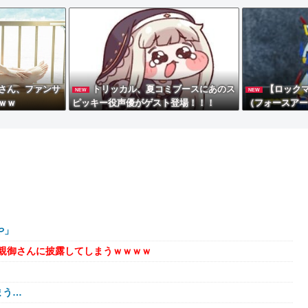
さん、ファンサ
トリッカル、夏コミブースにあのス
【ロックマ
NEW
NEW
ｗｗ
ピッキー役声優がゲスト登場！！！
（フォースアー
クションフィギ
や」
親御さんに披露してしまうｗｗｗｗ
まう…