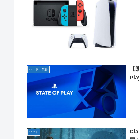
賀喜遥香 ｢さくちゃんはちいかわ｣ 遠藤さくら ｢かっきーは
【朗
ハード・業界
Pl
Cl
ソフト