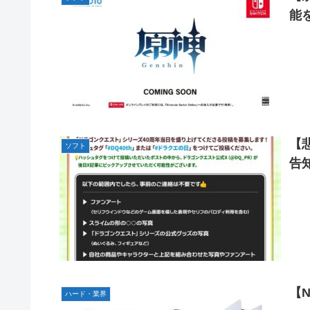
やる夫のダンジョン運営記183-雑談所ネタ118 懺悔小ネ
能
の後」
【にじさんじ】委員長、Claude Codeまで手出してる
やる夫「催眠アプリを手に入れたんだけど……これ必要だっ
【悲報】エルデンリング始めたけど難しい
モバＰ「アイドルにセクハラをします」
【画像】漫画・アニメの「武人系敵幹部」に付きまといが
おでこ封印！中村アン、“前髪あり”の新ヘアスタイルに「
【
ソフト
告
BYDの軽EV「ラッコ」受注が700台超 7月販売は125台
【種運命】ネオが結局よく分からないまま新しい映画が終
乃木坂ど新規の5期オタさんってもしかして、賀喜遥香の
24h16.3万でぶっちぎりですよ笑
焦げだらけの業務用鉄板が水と蒸気で鏡のようにピカピカ
YAC卒業の日
【画像あり】ロピアのパワー全開おにぎり「444円」がコ
【N
ハード・業界
【NMB48】坂下真心期待できそう