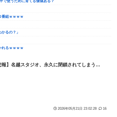
5甲で使うために育てる価値ある？
わかるの？」
場させてしまうｗｗｗｗｗｗｗ
ロ番組ｗｗｗｗ
に決定！最新の「発売日告知トレーラー」も公開！
わかるの？」
ぜなにキャス狐さん・世界改変」
い
かれるｗｗｗｗ
になってしまうw w w w w w w
ｗｗｗｗｗｗｗｗｗ
極限の中の日本人の姿に世界が衝撃
奴はモテない奴確定らしい←お前らは勿論わかるよな？？？？？？？
悲報】名越スタジオ、永久に閉鎖されてしまう…
奴はモテない奴確定らしい←お前らは勿論わかるよな？？？？？？？
様に各国から称賛の声
しまったディズニー信者、帰国後『本家』に失望する事態に
了へ←これw w w w w w
い
の逆転の策がバレちゃった！
供してしまう
てしまうｗｗｗｗｗｗ
可愛すぎると話題に！
ものがふえてる…」
2026年05月21日 23:02:28
16
か？
自閉スペクトラム症」診断にショックで泣く