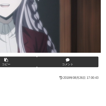
てバウムクーヘン売ったりTikTokライブしてて悔しさと怒りを感
りTikTokライブしててムカついたから示談しなかった」←コレっ
GIF動画あり】
番組が最新SNSの数十年先を行っていたと話題に
いたｗｗｗｗ
ウクライナ。
))
を投稿「全部が全部ありがたかったです」
ークの方が格上だったｗｗｗ
コピー
コメント
ん、何か思ってた奴と違う・・・
2018年08月26日 17:00:43
))
した」全員で家族会議を開いた結果、拍子抜けするほど〇〇な展開を
った
円の債務超過