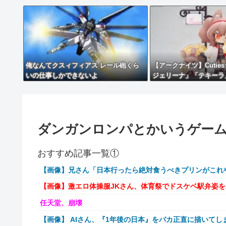
俺なんてクスィフィアス レール砲くら
【アークナイツ】Cutie
いの仕事しかできないよ
ジェリーナ」「テキーラ
ィギュア【予約開始】
ダンガンロンパとかいうゲー
おすすめ記事一覧①
【画像】兄さん「日本行ったら絶対食うべきプリンがこれ
【画像】激エロ体操服JKさん、体育祭でドスケベ駅弁姿
任天堂、崩壊
【画像】 AIさん、『1年後の日本』をバカ正直に描いてし