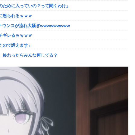
のために入っていの？って聞くわけ」
かしい。大会の真っただ中にコンセプトが変わるほどの調整、大会
に怒られるｗｗｗ
した「避難所」がこちらｗｗｗｗ
ウンスが流れ大騒ぎwwwwwwwww
理。普通の家庭を築きたい。普通の子育てをしたい。」
チギレるｗｗｗｗ
ない方がいい」ﾄﾞﾝｯ！
たので訴えます」
ｗｗｗ
、終わったらみんな何してる？
よね
た？」 第29話
入が正式決定 鎌田大地とチームメイトに
の判決→当時17歳少年に「懲役30年」の判決
像どーん)
コントになってる……」と衝撃を受ける人が続出中
に怒られるｗｗｗ
れる
の？
してしまい大炎上ｗ