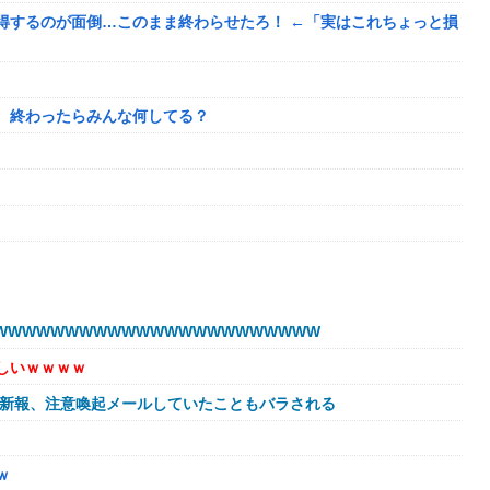
得するのが面倒…このまま終わらせたろ！ ←「実はこれちょっと損
、終わったらみんな何してる？
目的
WWWWWWWWWWWWWWWWWWWWWW
われたんやがこれワイ詰みか？？？？？？？
しいｗｗｗｗ
球新報、注意喚起メールしていたこともバラされる
に避難所にベッドが搬入されてしまった結果……
←これ
ｗ
年以降で最高に 日本人の韓国好感度は35.3％