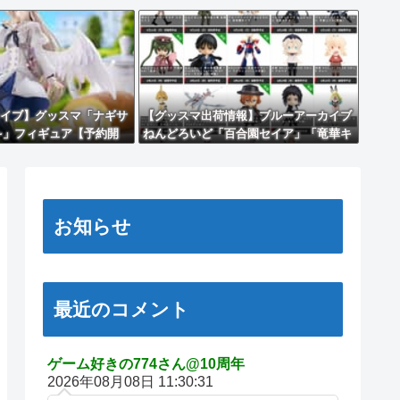
イブ】グッスマ「ナギサ
【グッスマ出荷情報】ブルーアーカイブ
~」フィギュア【予約開
ねんどろいど「百合園セイア」「竜華キ
サキ」「早瀬ユウカ(再販)」ほか【発売
日決定】
お知らせ
最近のコメント
ゲーム好きの774さん@10周年
2026年08月08日 11:30:31