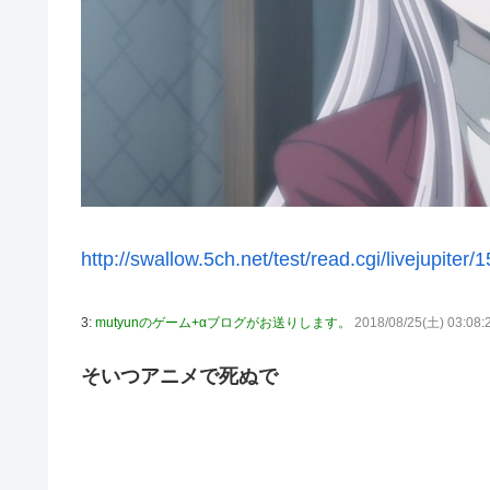
初見で「勝てるわけないやろくそったれ…」って思ったゲ
日向坂46・18thシングル発売決定！
｢乃木坂あそぶだけ 1万円で遊ぼう！｣ 後編公開！！！【乃
【悲報】アイドルが歌下手な理由
【海外の反応】海外「日本資本が入った瞬間、魔法がかか
りとたまごサンドが食べられるなんて……」
10/29の｢MTV VMAJ 2026｣に出演決定！！！【乃木坂46
http://swallow.5ch.net/test/read.cgi/livejupiter
青葉坂46、まもなく正式発表か
【AIグラビア】おしっこをしている女の子のAIエロ画像まとめ
3:
mutyunのゲーム+αブログがお送りします。
2018/08/25(土) 03:08:
そいつアニメで死ぬで