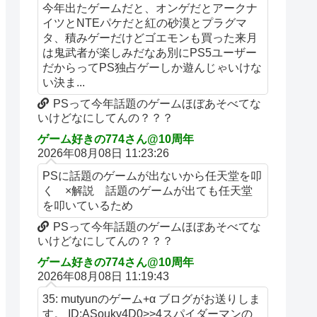
今年出たゲームだと、オンゲだとアークナ
イツとNTEパケだと紅の砂漠とプラグマ
タ、積みゲーだけどゴエモンも買った来月
は鬼武者が楽しみだなあ別にPS5ユーザー
だからってPS独占ゲーしか遊んじゃいけな
い決ま...
PSって今年話題のゲームほぼあそべてな
いけどなにしてんの？？？
ゲーム好きの774さん@10周年
2026年08月08日 11:23:26
PSに話題のゲームが出ないから任天堂を叩
く ×解説 話題のゲームが出ても任天堂
を叩いているため
PSって今年話題のゲームほぼあそべてな
いけどなにしてんの？？？
ゲーム好きの774さん@10周年
2026年08月08日 11:19:43
35: mutyunのゲーム+α ブログがお送りしま
す。 ID:ASouky4D0>>4スパイダーマンの