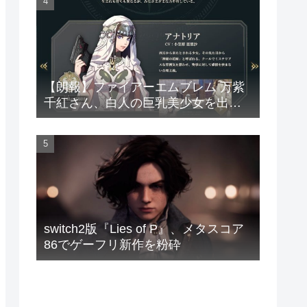
【朗報】ファイアーエムブレム 万紫
千紅さん、白人の巨乳美少女を出し
てしまうwww
switch2版『Lies of P』、メタスコア
86でゲーフリ新作を粉砕