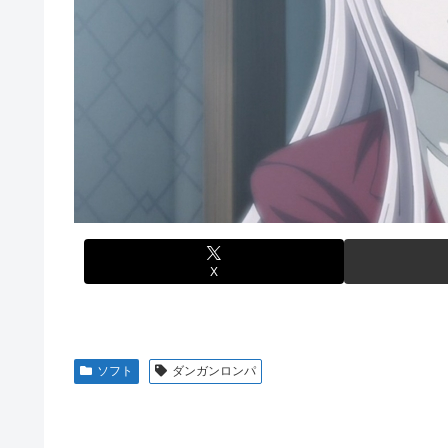
【悲報】元ジャンポケ斉藤の被害女性「事件で知名度を上げ
【衝撃】ジャンポケ斉藤の被害女性「バウムクーヘン売った
じた」
てさ…
白戸ゆめのアナ セクシーニットのノースリーブ巨乳！！【
海外「全部日本の真似だったのか…」 日本の普通のテレビ
【ウマ娘】海外トレによるライトハローさんとの最高の夜
【悲報】ロシア、じわじわと逝き始める
【画像】70年代の漫画、あまりにも時代を先取りしすぎて
【動画】ロシア軍のドローンをネット発射装置で撃墜する
【動画】地震発生時の熊本総合病院の手術室の様子が(((ﾟДﾟ)
首相官邸、高市首相の熊本訪問の感動BGM付きムービー
【艦これ】これがラ級ちゃんの水着modeか・・・！
【朗報】ワンピースのミホークとビスタさん、遥かにミホ
【ウマ娘】セイちゃんの攻撃力を見よ！！！
X
【悲報】「HUNTER×HUNTER」のビヨンド=ネテロさ
【動画】地震発生時の熊本総合病院の手術室の様子が(((ﾟДﾟ)
亡き叔母の遺書「実は17年前に従兄弟と赤ちゃんを交換
ソフト
ダンガンロンパ
迎えて婚約者呆然←家族の絆が深すぎて修羅場にならんか
高配当をうたった「みんなで大家さん」→実態は2881億