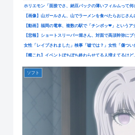
ホリエモン「面接でさ、納豆パックの薄いフィルムって何
【スト6】竹内ジョン選手「どう考えても調整の時期がお
が終わった後は微調整。趣旨が一貫してない」
【画像】山ガールさん、山でラーメンを食べたらおじさん
【画像】台湾とフランス、地震発生から6時間以内に設置
【動画】福岡の電車、複数の駅で「チンポッ❤」というアナ
【悲報】息子がみいちゃんのママ、限界を迎える「もう無
【悲報】ショートスリーパー堀さん、対面で高須幹弥にブ
【悲報】エアコン業者、正論「エアコンスプレーなんて使わ
女性「レイプされました」検事「嘘では？」女性「傷つい
【胸糞】Zクソガキ、おばあちゃんをいじめて炎上するｗ
【艦これ】イベントぼちぼち終わらせてる人増えてるけど
【艦これ】 なんか今回はE5は甲で当然みたいな流れある
【艦これ】デイス 他
やる夫「催眠アプリを手に入れたんだけど……これ必要だっ
ソフト
【艦これ】けーかいじん 他
【動画】手術中に熊本地震直撃やばすぎる
日本代表DF冨安健洋の英プレミア・クリスタルパレス加
江別大学生暴行ﾀﾋ″主犯格″の川口侑斗被告に「無期懲役」
日向坂OGの最新ランジェリー、もうエグいだろ・・・(画
ジャンポケ斎藤と代理人のやりとり、「地獄すぎて完全に
【画像】山ガールさん、山でラーメンを食べたらおじさん
シャウエッセン公式、またこういうのでいい丼をポスト
富士登山ツアー中に64歳男性死亡 8合目付近で意識失う
もしも日本全土がRPG化したらを考えるスレ
【GIF動画】宮城の可愛すぎるチアさん、甲子園で発見さ
【艦これ】E3-4のラスダンは航空優勢は取るの？取らない
秋田県職員さん、会見をバスローブ＆喫煙スタイルで対応