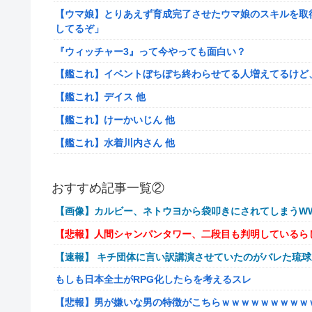
【ウマ娘】とりあえず育成完了させたウマ娘のスキルを取
してるぞ」
『ウィッチャー3』って今やっても面白い？
【艦これ】イベントぼちぼち終わらせてる人増えてるけど
【艦これ】デイス 他
【艦これ】けーかいじん 他
【艦これ】水着川内さん 他
洋服の青山、空調ウェアを発売ｗｗｗｗｗｗ
おすすめ記事一覧②
女「43億円注文して………キャンセルっと！」←こいつの
【画像】カルビー、ネトウヨから袋叩きにされてしまうWW
【驚愕】マチアプで会った外国人からまさかの『こう』言
【悲報】人間シャンパンタワー、二段目も判明しているら
【動画】手術中に熊本地震直撃やばすぎる
【速報】 キチ団体に言い訳講演させていたのがバレた琉
避難所にベッドがない！と文句たらたらだった左派、実際
もしも日本全土がRPG化したらを考えるスレ
『ドラクエの面白さのピークははがねのつるぎ買った時』
【悲報】男が嫌いな男の特徴がこちらｗｗｗｗｗｗｗｗｗ
【韓日共同調査】「日本に良い印象」の韓国人54.3％ 13