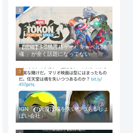
【悲報】PS独占格ゲー「マーベル闘
魂 」が全く話題になってない
IGN「任天堂は魂を失いつつあるしょ
ぼい会社」