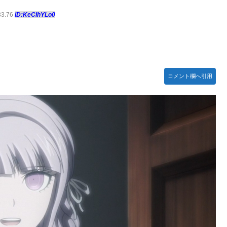
故(ﾟoﾟ)
33.76
ID:KeCIhYLo0
！
ライズフィギュア【彩色原型公開】
ネタ「創刻のファイアホイール」+埋めネタ「ファイアホイールTCG・
コメント欄へ引用
しんぴのビスチェ」可愛い！そしてメドローアやギガバーストきたー！
といけなかった理由ってガチでなに？とりあえすだせばいいやん
を粉砕
がある。←「おデジ以外味付けが濃いな…」
ください」→「これはすごいわ」「こういうのを見ると日本人は何
である」