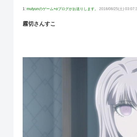
【動画】高速道路を走行中の車からリアガラスが飛んでくる事
1:
mutyunのゲーム+αブログがお送りします。
2018/08/25(土) 03:07:
「ドラゴンボール」新作TVアニメが7月から放送されるぞ
【デレマス】 810プロエアコン騒動【ぷちかれシリーズ】
霧切さんすこ
【〈物語〉シリーズ】 セガ「忍野忍」「斧乃木余接」プ
やる夫のダンジョン運営記183-雑談所ネタ118 懺悔小
その後」
「ドラクエ11」攻略感想(54/クリア後)マルティナの「
【デレマス】 和久井留美「夢を作って、いつか遊んで」
【謎】『ダーク路線のドラクエ12』を発売中止にしない
【デレマス】 紗南「アイドルに似合うポケモン？」
switch2版『Lies of P』、メタスコア86でゲーフリ新作
【ウマ娘】海外のファンアートからしか得られない栄養素
韓国人「熊本地震で見る日本の土木技術の完全勝利をご覧
か適当に作る感じがしない・・・」「あれがまさに経験値
キム・カッファン総合スレ