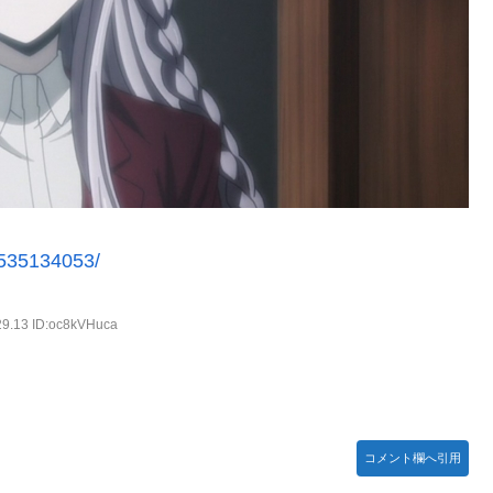
ームの敵ｗｗｗｗｗ
木坂46】
ったｗ」豪州のセブンイレブンが”日本化”して劇的進化！「おにぎ
】
/1535134053/
【リアル調】 Part 3
29.13 ID:oc8kVHuca
コメント欄へ引用