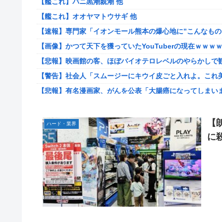
【艦これ】バニ黒潮親潮 他
【悲報】コレコレ、月収1億円ｗｗｗそりゃ外出るのにボ
【艦これ】オオヤマトウサギ 他
【悲報】福岡の電車、完全にやらかす。構内アナウンスで
【速報】専門家「イオンモール熊本の爆心地に”こんなもの
【悲報】有名漫画家、がんを公表「大腸癌になってしまい
【画像】かつて天下を獲っていたYouTuberの現在ｗｗｗ
【画像】 AI「写真の背景削除？ガンプラの箱追加しといてあ
【悲報】映画館の客、ほぼバイオテロレベルのやらかしで
やる夫のダンジョン運営記183-雑談所ネタ118 懺悔小ネ
【警告】社会人「スムージーにキウイ皮ごと入れよ。これ美
の後」
【悲報】有名漫画家、がんを公表「大腸癌になってしまい
海外「全部日本の真似だったのか…」 日本の普通のテレビ
【衝撃】ハンターハンター、とんでもねえ伏線が発掘され
羽田ニアミス搭乗の中国人「補償も見舞いもない」中国ネ
被災地・熊本、泥酔者の通報が止まらず県警が異例のお願
【
ハード・業界
【画像】お前らこの超美人容疑者が、整形か否か判定して！！→画像
20代「50年ローンでええやろ」←これマジ？？？
に
【爆笑動画】ママさん「新しい洗濯機買って1発目に回したらコレw
【画像】「マスク美人さん、また我々を欺く」←海外でも流行り
【ホロライブ】アキロゼ、映画をきっかけに「ちいかわ」
メトロイドプライム4 新品が2999円に…
【ウマ娘】セイちゃんの攻撃力を見よ！！！
【画像】日焼け口リの締まったお尻っていいよね！ｗｗｗ
【画像】韓国人「日本人の間で『女が破滅的な人生を送るの
欧州「日本だけ反則だろ…」 世界の『日本びいき』にヨー
【ワンピース】ゾロ「女だぞ」エネル「見ればわかる」←
思い通りに動かない熊本被災者に左派が我慢ならなくなっ
【艦これ】なんか調べたらE5めちゃくちゃ対地艦使うやん