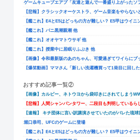
ゲームキューブエアプ「友達と遊んで一番盛り上がったソフ
【悲報】クラシックオーケストラ、ゲーム音楽をやらない
【艦これ】E4とE5はどっちの方が難しい？ E5甲はウイ
【艦これ】バニ黒潮親潮 他
【艦これ】オオヤマトウサギ 他
【艦これ】授業中に居眠りふぶき 他
【画像】令和最新版のあのちゃん、可愛過ぎてワイらにブッ刺さ
【爆笑動画】ママさん「新しい洗濯機買って1発目に回したらコレw
岡田斗司夫「人間の本音としてブサイクを見たら不愉快に
おすすめ記事一覧②
【速報】ルフィの幹部、懲役20年に決定する←コレは妥当
【画像】カルビー、ネトウヨから袋叩きにされてしまうWW
【NGS】ルーサー緊急、新武器、東方コラボ、EXレベル40… 
【悲報】人間シャンパンタワー、二段目も判明しているら
ヨーロッパが右翼政党の党員から銀行口座を作る権利を剥
【速報】 キチ団体に言い訳講演させていたのがバレた琉
【ウマ娘】ケンタ？のシオン
堀口恭司、UFCのゲームに登場
韓国人「海上自衛隊護衛艦ちょうかいによるトマホーク巡
防衛装備‥」
【艦これ】E4とE5はどっちの方が難しい？ E5甲はウイ
【画像】かつて天下を獲っていたYouTuberの現在ｗｗｗ