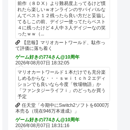
前作（８ＤⅩ）より難易度上ってるけど慣
れたら楽しいｗオンラインのサバイバルな
んてベスト１２残ったら良い方だと妥協し
てるしこの前、デイジー使ってたらベスト
４に残ったけど４人中３人デイジーなの笑
ったｗｗ（...
【悲報】マリオカートワールド、駄作っ
て評価に落ち着く
ゲーム好きの774さん@10周年
2026年08月07日 18:32:05
マリオカートワールド１本だけでも充分楽
しめるからな・・・ｓｗｉｔｃｈ２エディ
ションでも良いなら今度「牧場物語」か
「ファンタジーライフｉ」のどっちか買う
予定
任天堂「今期中にSwitch2ソフトを6000万
本売る（現在946万本達成）」
ゲーム好きの774さん@10周年
2026年08月07日 18:31:16