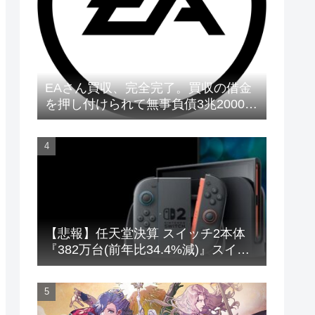
EAさん買収、完全完了。買収の借金
を押し付けられて無事負債3兆2000億
円に
【悲報】任天堂決算 スイッチ2本体
『382万台(前年比34.4%減)』スイッ
チ本体『66万台(前年比31.8%減)』