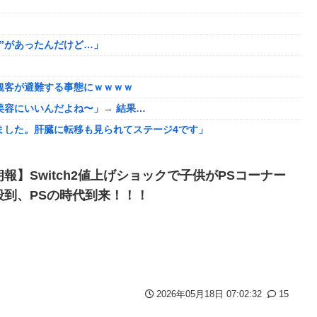
ディガードつけるわ…
ド下ネタを連発するｗｗｗｗｗ
”があったんだけど…」
ました。肝臓に転移も見られてステージ4です」
ｗ
げよ????」
観客が避難する事態にｗｗｗｗ
タ「創刻のファイアホイール」+埋めネタ「ファイアホイールTCG・そ
容にいいんだよね〜」→ 結果…
ました。肝臓に転移も見られてステージ4です」
番組が最新SNSの数十年先を行っていたと話題に
る。クルタ族の虐殺犯人がツェリードニヒだった模様！
ット「いや要らんやろ」
い
朗報】Switch2値上げショックで子供がPSコーナー
がこちらw w w w w w w w w w
殺到、PSの時代到来！！！
」←こwれwはw w w w w w w w w w
だした結果がこちらw w w w w w w
にどハマり「今では毎晩1時間くらい見ながら入眠しています」
ｗｗ
を楽しむ陰湿な趣味』が流行っている」119万バズ
ロッパ全土から不満の声
ここ好きすぎるｗｗｗｗｗｗｗｗｗｗｗｗｗ
2026年05月18日 07:02:32
15
た模様、避難所で苦しむ被災者に対して……
・・・