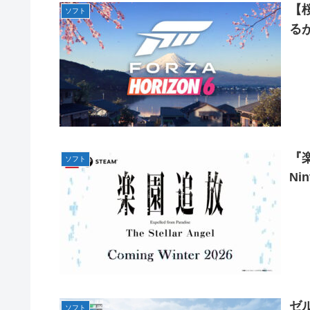
大日本帝国陸軍「侵攻できたとして、食糧どうすんだよ」
【桜
ソフト
【名探偵プリキュア】明智が変身できた理由、謎すぎる…
【NBA】エンビードが新シーズンに向けての好調ぶりを披
る
欧州「日本だけ反則だろ…」 世界の『日本びいき』にヨー
「Sゴーゴージャグラー4KT（北電子）」「Lライザのアト
【艦これ】E5-4をウイニングランって言ったやつ誰や
伊藤裕樹、次戦勝利でタイトルマッチへ
【画像】ハンターハンターの人気キャラ3人、メイドフィ
【ウマ娘】セイちゃんの攻撃力を見よ！！！
【ミリマス】6年後のアイドル達はどんな感じになってる
【FF16】 「ファイナルファンタジー16」発売日が6/2
『楽
ソフト
【デレマス】 和久井留美「夢を作って、いつか遊んで」
Ni
ドンキのうなぎ食べた14人が食中毒…3歳児から75歳まで
「日本放送協会です」と名乗る男にドアを開けたら地獄…
黙らせた←警察官の神対応に感謝しかない
参政党・神谷代表、高市政権の食料品減税を「天下の愚策
福岡県議会「海外旅行じゃない、海外活動だ！」→視察費2
【艦これ】 E3-4のラスダンは航空優勢は取るの？取らな
【デレマス】 紗南「アイドルに似合うポケモン？」
ゼ
ソフト