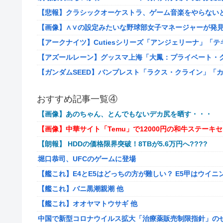
【悲報】クラシックオーケストラ、ゲーム音楽をやらない
【画像】∧∨の設定みたいな野球部女子マネージャーが発見
【アークナイツ】Cutiesシリーズ「アンジェリーナ」「
【アズールレーン】グッスマ上海「大鳳：プライベート・ク
【ガンダムSEED】バンプレスト「ラクス・クライン」「
【艦これ】E4とE5はどっちの方が難しい？ E5甲はウイ
おすすめ記事一覧④
【艦これ】バニ黒潮親潮 他
【画像】あのちゃん、とんでもないデカ尻を晒す・・・
【艦これ】オオヤマトウサギ 他
【画像】中華サイト「Temu」で12000円の和牛ステー
【悲報】アメリカで今も続いてる近親相姦の一族がやばす
【朗報】 HDDの価格限界突破！8TBが5.6万円へ????
【悲報】高市政権「永住許可厳格化するわ」外国人さん「
堀口恭司、UFCのゲームに登場
【画像あり】えっ、ワイ氏の「貯金」・・・多すぎ・・・
【艦これ】E4とE5はどっちの方が難しい？ E5甲はウイ
【悲報】ワイのせいで会社を辞めた新人が「3人」もいた
【艦これ】バニ黒潮親潮 他
エース級の財務官僚が異例転出へ 官邸幹部「協力的でな
【艦これ】オオヤマトウサギ 他
町の弁当屋「申し訳ないが消費税1%になったらその分商品
中国で新型コロナウイルス拡大「治療薬販売制限指針」の
【泣】年配夫婦が営む中華屋さん、休業を知らせる貼り紙