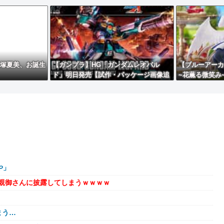
鬼塚夏美、お誕生
【ガンプラ】HG「ガンダムレオパル
【ブルーアーカ
ド」明日発売【試作・パッケージ画像追
~花薫る微笑み
加】
始】
や」
親御さんに披露してしまうｗｗｗｗ
まう…