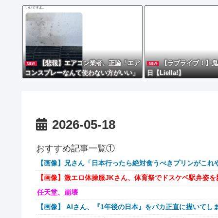
【悲報】エアコン業者、正論「エア
【ラブライブ！】
NEW
NEW
コンスプレーなんて使わない方がいい」
日【Liella!】
ﾄﾞﾝｯ！
2026-05-18
おすすめ記事一覧①
【画像】兄さん「日本行ったら絶対食うべきプリンがこれ
【画像】激エロ体操服JKさん、体育祭でドスケベ駅弁姿を
任天堂、崩壊
【画像】 AIさん、『1年後の日本』をバカ正直に描いてし