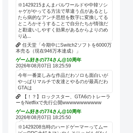
※1429215まんまパルワールドや中韓ソシ
ャゲがやってる方法で草違う点があるとし
たら病的なアンチ思想を数字に変換してる
ところかそうすることで自分たちが情強だ
と勘違いしやすく効果があるからよりのめ
り込...
任天堂「今期中にSwitch2ソフトを6000万
本売る（現在946万本達成）」
ゲーム好きの774さん@10周年
2026年08月07日 18:25:59
今年一番楽しみな作品だわソロも面白いが
やっぱりマルチで友達とやるのが最高だわ
GTAは
【！？】ロックスター、GTA6のトレーラ
ーをNetflixで先行公開wwwwwwwwwww
ゲーム好きの774さん@10周年
2026年08月07日 18:25:50
※1429208当時のハードゲーマーってムー