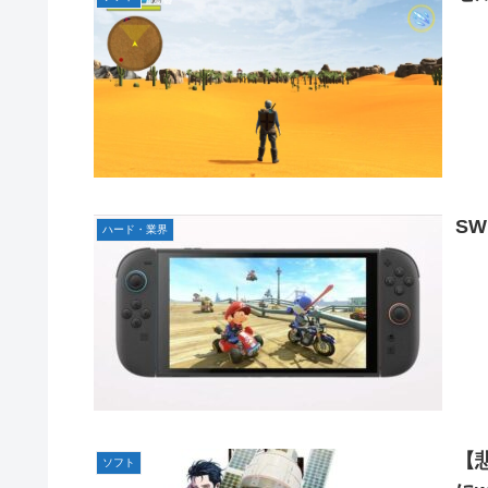
Switch2版『モンハンワイルズ』の動作環境が判明！
連合のモルモット部隊の部隊長になりました 第45話
メトロイドプライム4 新品が2999円に…
【デレマス】 橘ありす「あなたの瞳には」
『ほの暮しの庭』パケ版初週売上、Switch2版「21965本」S
百合子「隣に座る貴女」【ミリマス】
上國料萌衣ちゃん、留学中にマックのバイトに応募するも
S
ハード・業界
【VTuber】Google Play「選抜！推しナイン発表
実証実験都市「ウーブン・シティ」が一般の居住希望者の募
『ほの暮しの庭』Switch2版 21,965本、Switch版 12,458
韓国人「どうやら五輪サッカー日韓戦でも審判の接待があっ
ハロプロ恵体ランキングTOP10
一ノ瀬美空ちゃん、イワシの三枚おろしに挑戦！！！【乃木
新体操で国体1位！ ついに現れた”リアル浅倉南ちゃん”
【
ソフト
なんで今日の始球式に限って、瀬戸口心月ちゃんはミニス