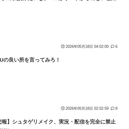
witch版「12458本」
2026年05月18日 04:02:00
6
書類選考で落とされてしまう
WUの良い所を言ってみろ！
会」出演者発表！『にじだけと思ってたけど座長と除夜のケツおるやんけ』
集開始 すでにトヨタ関係者が居住
本
た模様…」→「メダル剥奪なのでは…？（ﾌﾞﾙﾌﾞﾙ」＝韓国の反応
坂46】
2026年05月18日 02:02:59
8
 初めての水着グラビアを独占スクープ！
悲報】シュタゲリメイク、実況・配信を完全に禁止
カじゃなくてダサいズボンなんだよ！