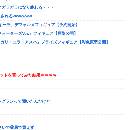
とガラガラになり終わる・・・
されるwwwwww
テキーラ」デフォルメフィギュア【予約開始】
ォーターズVer.」フィギュア【原型公開】
カガリ・ユラ・アスハ」プライズフィギュア【彩色原型公開】
ニングランって聞いたんだけど
キセットを買ってみた結果ｗｗｗｗ
ぎる
もう日本ええわ…」
？
ニングランって聞いたんだけど
ことが発覚ｗｗｗｗｗ
かったから」
代を値上げするわ」
せいで薬局で買えず
に応援コメントが続々と