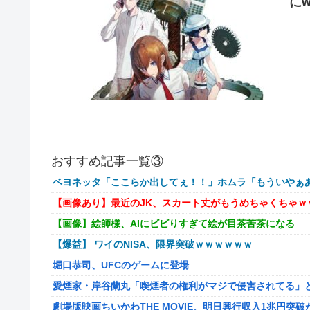
に
【悲報】韓国サッカー 国際試合で審判買収(性接待)をし
wwwwwwwwwwwwwwwwwwwwwwwwwwwwwwwww
おすすめ記事一覧③
ベヨネッタ「ここらか出してぇ！！」ホムラ「もういやぁ
【画像あり】最近のJK、スカート丈がもうめちゃくちゃｗ
【画像】絵師様、AIにビビりすぎて絵が目茶苦茶になる
【爆益】 ワイのNISA、限界突破ｗｗｗｗｗｗ
堀口恭司、UFCのゲームに登場
愛煙家・岸谷蘭丸「喫煙者の権利がマジで侵害されてる」
劇場版映画ちいかわTHE MOVIE、明日興行収入1兆円突