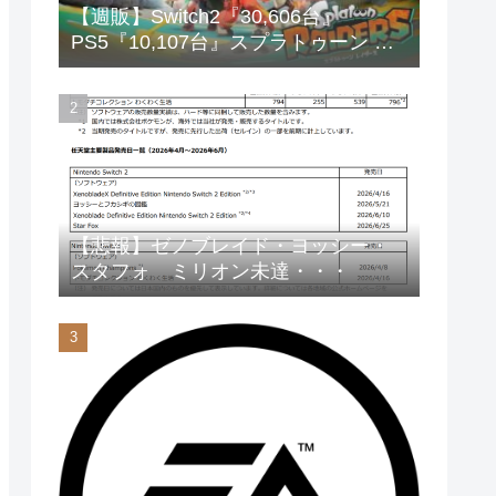
【週販】Switch2『30,606台』
PS5『10,107台』スプラトゥーン レ
イダース「73,542本」
【悲報】ゼノブレイド・ヨッシー・
スタフォ ミリオン未達・・・