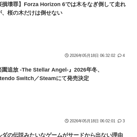
大本営「現地調達」陸軍「え？」
損壊罪】Forza Horizon 6では木をなぎ倒して走れ
露 なお足の状態の方を心配されてしまう
が、桜の木だけは倒せない
ロッパ全土から不満の声
リエKD（北電子）」が検定通過
ギュアになってしまうｗｗｗ
んだろう
2026年05月18日 06:32:02
4
2に決定＆最新PV公開！思ったより発売早い…もう半年後か！
園追放 -The Stellar Angel-』2026年冬、
ntendo Switch／Steamにて発売決定
被害
テレビもないのに居座り脅迫してきたNHK集金人を警察に通報して
」と一刀両断
.65億円公開で再炎上ｗｗｗ
2026年05月18日 06:02:01
3
いの？
ルダの伝説みたいなゲームがサードから出ない理由