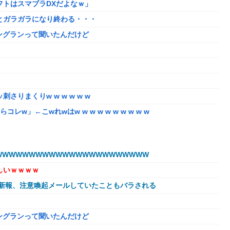
トはスマブラDXだよなｗ」
とガラガラになり終わる・・・
ニングランって聞いたんだけど
りまくりw w w w w w
」←こwれwはw w w w w w w w w w
なる。この責任をどうとるんだ」
か？？？？？？？
WWWWWWWWWWWWWWWWWWWWWW
8/5はアップデート盛り沢山！？貴様ら何から始める？( •᷄ὤ•᷅ )
しいｗｗｗｗ
奪、そのせいで皮肉すぎる展開に突入しており……
球新報、注意喚起メールしていたこともバラされる
航ミサイルの実射試験に韓国人が衝撃！」→「着々と進む最新鋭の
ニングランって聞いたんだけど
ｗ