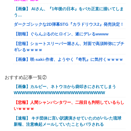
【画像】 AIさん、『1年後の日本』をバカ正直に描いてしま
う…
ダークゴシックな2D弾幕STG『カラドリウス2』発売決定！
【朗報】ぐらんぶるのヒロイン、遂にデレるwwww
【悲報】ショートスリーパー堀さん、対面で高須幹弥にブチ
ギレるｗｗｗｗ
【画像】咲-saki-作者、ようやく『奇乳』に気付くｗｗｗｗ
夫さん、妻に「天井のシミ数えてれば終わるでな」と押し倒
されて性行為 → 凄いことになるｗｗｗｗｗ
おすすめ記事一覧②
シュート選手が結婚を発表、ネモ選手とウメハラ選手が婚姻
【画像】カルビー、ネトウヨから袋叩きにされてしまう
届の証人に。
WWWWWWWWWWWWWWWWWWWWWWWW
流行を無視したとき「正直ダサくね？」ってなるファッショ
【悲報】人間シャンパンタワー、二段目も判明しているらし
ン上げてけ
いｗｗｗｗ
【衝撃】クロちゃん、とち狂ったツイートをする←コレ言う
【速報】 キチ団体に言い訳講演させていたのがバレた琉球
ほどおかしいか？？？？？？
新報、注意喚起メールしていたこともバラされる