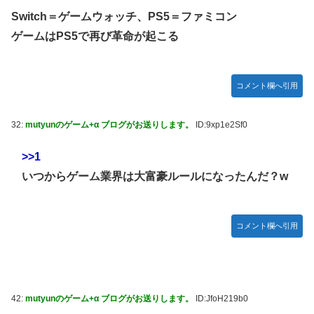
載決定ｗｗｗｗｗｗｗｗｗｗｗｗｗｗｗｗｗｗｗｗｗ
WNBA男性参加の声明を受け
Switch＝ゲームウォッチ、PS5＝ファミコン
【動画】ブラジルの女子フットサル選手が極悪すぎて5年間
ゲームはPS5で再び革命が起こる
【朗報】「あの椅子カバー」のカプセルトイ、爆誕。自宅や
の出場停止処分に。
職場をパチンコ屋にしちゃおうｗｗｗ
【ウマ娘】セイちゃんの攻撃力を見よ！！！
【にじさんじ】Cellmates、NG行動回避ゲーム！フリが露
コメント欄へ引用
骨すぎる
【悲報】人気配信者「はっきり言う、ジャングリア沖縄ほん
とーーーーーーーーにおもんない！！！！」→炎上
32:
mutyunのゲーム+α ブログがお送りします。
ID:9xp1e2Sf0
海外「全部日本の真似だったのか…」 日本の普通のテレビ
番組が最新SNSの数十年先を行っていたと話題に
>>1
【グラブル】ドライブバーストが初めて映像化された時の衝
いつからゲーム業界は大富豪ルールになったんだ？w
撃
【名探偵プリキュア】1QのIP売上は15億円 過去3期との比
較と通期95億円計画を解説
コメント欄へ引用
【遊戯王】なんか「ウィッチクラフト」の新規いるけど強い
の？
【衝撃動画】トラック事故で車がミンチになった男性、とん
でもない姿で発見される…怖すぎる…
42:
mutyunのゲーム+α ブログがお送りします。
ID:JfoH219b0