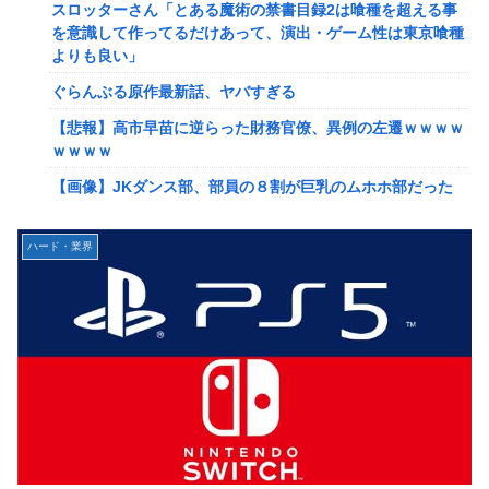
佐藤二朗、妻とのハグを報告「文〇砲より遥かに威力は弱い
スロッターさん「とある魔術の禁書目録2は喰種を超える事
が、僕のノロケ砲をお見舞いする」
を意識して作ってるだけあって、演出・ゲーム性は東京喰種
よりも良い」
【画像】こんな感じのクルマで車中泊旅したいよな？？？
ぐらんぶる原作最新話、ヤバすぎる
【朗報】ドラゴンボール史上、最も実力とその人気が伴わな
い微妙すぎるキャラさん決まる！！
【悲報】高市早苗に逆らった財務官僚、異例の左遷ｗｗｗｗ
ｗｗｗｗ
路上駐車中のテスラ車を超弩級のゲリラ豪雨が直撃、水が溢
れてどんどん浸かっていくのを……
【画像】JKダンス部、部員の８割が巨乳のムホホ部だった
ｗｗｗｗ
【艦これ】そもそも深海ってなんか悪いことしたの
【画像】漫画家・桂正和、最新のパンツ＆お尻のイラスト投
ハード・業界
【艦これ】けーかいじん 他
稿にネット衝撃「この質感の出し方」「実写かと思いまし
【艦これ】E5ヌルイとかいう風説には騙されないぞ スキャ
た」
ンプくらいヌルイのなら考える
みいちゃん、セコカンになる
【艦これ】もちもちーの本気 他
【画像】咲-saki-作者、ようやく『奇乳』に気付くｗｗｗｗ
【ウマ娘】水着シュヴァちいいね！
【艦これ】そもそも深海ってなんか悪いことしたの
韓国人「超巨大台風13号ドルフィンが90度直角カーブで韓
【艦これ】けーかいじん 他
国に向かう予想‥世界各国の最新スパコン気象予測モデルが
はじき出した直近の台風進路図がこちらです‥」
【艦これ】E5ヌルイとかいう風説には騙されないぞ スキャ