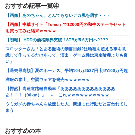
【動画】大阪府警のおっさん射殺映像が公開される。当然のよう
おすすめ記事一覧④
に無抵抗だったことが発覚
ゲーム「すごい武器を手に入れましたが必要レベルに達して
いないので装備できません」←このシステムｗｗｗｗ
【画像】あのちゃん、とんでもないデカ尻を晒す・・・
【画像あり】ディズニーの「おいなり巻（600円）」、卑猥すぎ
て賛否両論ｗｗｗｗｗ
【にじさんじ】Cellmates、NG行動回避ゲーム！フリが露
【画像】中華サイト「Temu」で12000円の和牛ステーキセット
骨すぎる
を買ってみた結果ｗｗｗｗ
【動画】熊本地震発生時の手術室の様子が公開される
【動画】マーベルの新作格ゲー、歴代格ゲーのパロディが多
【朗報】 HDDの価格限界突破！8TBが5.6万円へ????
海外「先進国で日本だけパスポート所有率が低すぎる、何故なの
すぎて話題にwwwwwww
か」
スロッターさん「とある魔術の禁書目録2は喰種を超える事を意
識して作ってるだけあって、演出・ゲーム性は東京喰種よりも良
【朗報】ぐらんぶるのヒロイン、遂にデレるwwww
い」
【悲報】ショートスリーパー堀さん、対面で高須幹弥にブチギレ
【過去最高額】夏のボーナス、平均104万2537円 初の100万円超
るｗｗｗｗ
洋服の青山、空調ウェアを発売ｗｗｗｗｗｗ
【画像】咲-saki-作者、ようやく『奇乳』に気付くｗｗｗｗ
【愕然】高速道路軽自動車「あああああああああああああ
夫さん、妻に「天井のシミ数えてれば終わるでな」と押し倒され
あ！！！（90km）」 ← これｗｗｗｗｗｗｗｗｗｗ
て性行為 → 凄いことになるｗｗｗｗｗ
ウミガメの赤ちゃんを放流した人、間違った行動だと言われてし
【悲報】イオン、大行列ができる…一体何が起きてるんだ？ｗｗ
まう
ｗｗ
【動画】マーベルの新作格ゲー、歴代格ゲーのパロディが多すぎ
シュート選手が結婚を発表、ネモ選手とウメハラ選手が婚姻届の
て話題にwwwwwww
証人に。
おすすめの本
【艦これ】そもそも深海ってなんか悪いことしたの