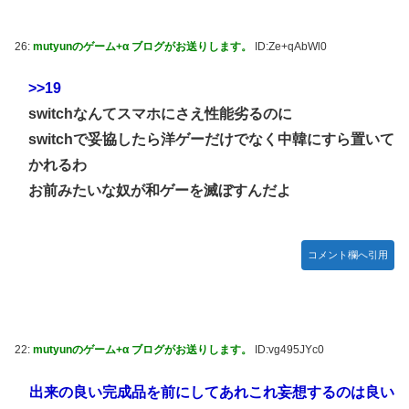
26:
mutyunのゲーム+α ブログがお送りします。
ID:Ze+qAbWl0
>>19
switchなんてスマホにさえ性能劣るのに
switchで妥協したら洋ゲーだけでなく中韓にすら置いて
かれるわ
お前みたいな奴が和ゲーを滅ぼすんだよ
コメント欄へ引用
22:
mutyunのゲーム+α ブログがお送りします。
ID:vg495JYc0
出来の良い完成品を前にしてあれこれ妄想するのは良い