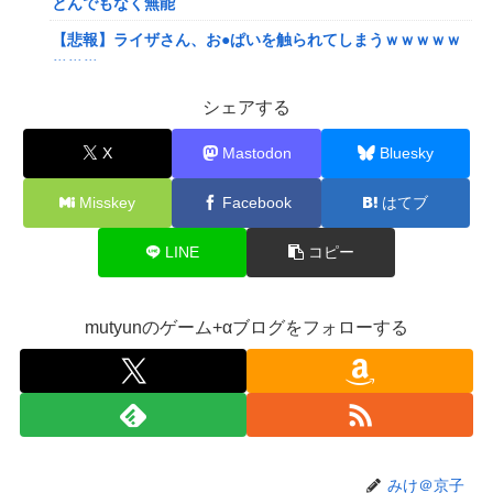
とんでもなく無能
【悲報】ライザさん、お●ぱいを触られてしまうｗｗｗｗｗ
ｗｗｗ
【悲報】Z世代「求刑7年のジャンポケ斎藤は口封じに被害
シェアする
者殺した方が量刑軽かっただろ」←1万いいね
X
Mastodon
Bluesky
ぐらんぶる原作最新話、ヤバすぎる
【悲報】ショートスリーパー堀さん、対面で高須幹弥にブチ
Misskey
Facebook
はてブ
ギレるｗｗｗｗ
LINE
コピー
【画像】閉店間際の回転ずし、ネタの量がバグってると話題
にｗｗｗｗｗ
【速報】ワンピースの「世界に5種しかない飛行能力」発言
mutyunのゲーム+αブログをフォローする
の謎が解けるWWW
ワイ、「着衣おっばい」でしか抜けない体質になってしまう
ｗｗｗｗｗ
【VTuber】RK Music、公式サイトをリニューアル！『こう
して見るとRK Music結構アーティストおるわね』
みけ＠京子
【にじさんじ】七瀬、動物園でアシカに水をかけられビショ