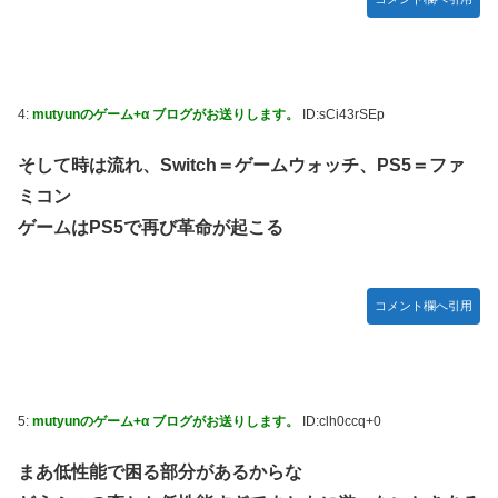
ん】【日向坂46】
韓国人「“韓国サッカー”性接待の試合結果をご覧ください」
→「マッサージ効果は間違いないねｗ」「これが本当のベッ
ドサッカーだ」
4:
mutyunのゲーム+α ブログがお送りします。
ID:sCi43rSEp
国連が事実上の機能停止に陥りつつあると関係者が告白、特
に役に立たないくせに高給だけ毟り取った結果……
そして時は流れ、Switch＝ゲームウォッチ、PS5＝ファ
メタルバンドが日本から死滅した理由ってなに？
ミコン
【悲報】吉岡里帆さん、アドリブで相手役俳優の手を取りお
ゲームはPS5で再び革命が起こる
胸に押し当てる（画像あり）
【画像10枚】佐倉綾音さん(32)、自分のシコポイントに気が
つくwwwwwww
コメント欄へ引用
マジか！次週のバナナムーンゲストは5期生からこの3人が登
場！！！【乃木坂46】
5:
mutyunのゲーム+α ブログがお送りします。
ID:clh0ccq+0
まあ低性能で困る部分があるからな