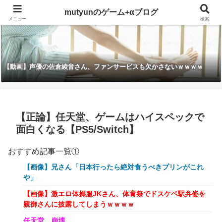
mutyunのゲーム+αブログ
メニュー
検索
【動画】声優の佐倉綾音さん、ファンサービスも欠かさないｗｗｗｗ
【正論】任天堂、ゲームはハイスペックで
面白くなる【PS5/Switch】
おすすめ記事一覧①
【画像】兄さん「日本行ったら絶対食うべきプリンがこれ
や」
【画像】激エロ体操服JKさん、体育祭でドスケベ駅弁姿を
親御さんに披露してしまうｗｗｗｗ
任天堂、崩壊