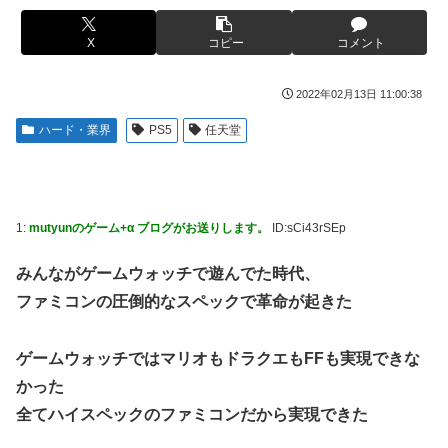
ンプくらいヌルイのなら考える
車大手工場にも女性・高齢者…軽作業ラインやスポットワー
ク
新台スマスロ『Lやじきた道中記参る』評判＆感想まとめ｜
X
コピー
コメント
通常時はポイント集めで修行、あっぱれチャンスの河童が強
海外「日本なんて行くんじゃなかった…」 日本を知ってし
い、スイカ取りこぼし注意 etc…
まったディズニー信者、帰国後『本家』に失望する事態に
2022年02月13日 11:00:38
【画像】影山優佳さん(25)、下着姿であたシコが止まらない
キャデラックF1、致命的なブレーキ問題の原因が明らかに
ハード・業界
PS5
任天堂
なるも解決には至っておらずめども立たず
京大病院、手術ミスで50代女性患者を「植物状態」に 脳腫
瘍摘出手術で腫瘍の無い部位を摘出してしまう
【緊急】今の若者に急増している『コレ』依存、めちゃくち
ゃ深刻な模様w w w w w w w w w w
【画像】前田敦子さん、脚が長すぎるｗｗｗｗｗｗｗ
【Pickup07091615】
アリスソフト「ランス10」ゲーム画面公開キター！ウルザち
1:
mutyunのゲーム+α ブログがお送りします。
ID:sCi43rSEp
ゃんは今回も美しい…。前作で助けたシィルもいるぞ！
【画像】元モデルのTBS新人アナさん、プリケツ
みんながゲームウォッチで遊んでた時代、
【デレマス】 凛「なにこれ、蒼穹のファフナー？」モバ
テレビ大好き高齢者の｢テレビ離れ｣が始まった…
P「資料だから見といてくれ」
ファミコンの圧倒的なスペックで革命が起きた
【画像】日本のセクシー過ぎる女性犯罪者一覧が冗談抜きに
シュート選手が結婚を発表、ネモ選手とウメハラ選手が婚姻
レベル高過ぎる件w w w w w w w w w
届の証人に。
ゲームウォッチではマリオもドラクエもFFも実現できな
【画像】俺たちの姫本田望結、久しぶりに画像を投稿した結
【ウマ娘】海外の絵師が描いた味付けの濃いウマ娘からしか
かった
果→やっぱりワイらの姫だったw w w w w w w w w w
得られない栄養素はある
全てハイスペックのファミコンだから実現できた
元NBAプレーヤー、エネス・カンター・フリーダムが、
【速報】超かぐや姫さん、とんでもないスピンオフ漫画が連
2027年WNBAドラフトの適性を宣言 一部コーチによる