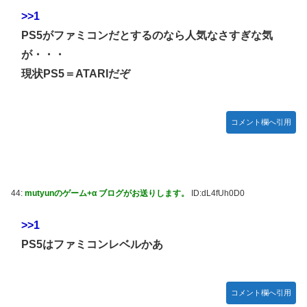
【ハコヅメ】 第6話 感想 誰よりも早く！【～交番女子の逆
>>1
襲～】
PS5がファミコンだとするのなら人気なさすぎな気
やる夫「催眠アプリを手に入れたんだけど……これ必要だっ
が・・・
た？」 第29話
現状PS5＝ATARIだぞ
【画像】日本ってなんでここ埋め立てないの？
休日に甥っ子をアポなし託児を押し付けてきた兄嫁！「テレ
ビでも見せといてw」と言うので『Gガンダム』を一気見さ
コメント欄へ引用
せた結果……甥っ子が重度の中二病を発症して家で大暴れｗ
ｗ
佐藤二朗、妻とのハグを報告「文〇砲より遥かに威力は弱い
が、僕のノロケ砲をお見舞いする」
44:
mutyunのゲーム+α ブログがお送りします。
ID:dL4fUh0D0
【画像】こんな感じのクルマで車中泊旅したいよな？？？
>>1
「フリルもリボンもたくさんがいいのよね、ふふっ♪」対魔
忍RPG・新イベント『バニーとヨミハラクライシス』
PS5はファミコンレベルかあ
【デレマス】 810プロエアコン騒動【ぷちかれシリーズ】
【パシフィック・リム】 MODEROID「ジプシー・デンジャ
コメント欄へ引用
ー」プラモデル【10日予約開始】