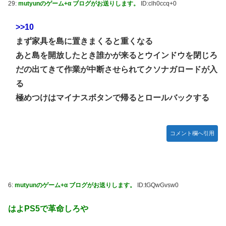
29:
mutyunのゲーム+α ブログがお送りします。
ID:clh0ccq+0
>>10
まず家具を島に置きまくると重くなる
あと島を開放したとき誰かが来るとウインドウを閉じろ
だの出てきて作業が中断させられてクソナガロードが入
る
極めつけはマイナスボタンで帰るとロールバックする
コメント欄へ引用
6:
mutyunのゲーム+α ブログがお送りします。
ID:tGQwGvsw0
はよPS5で革命しろや