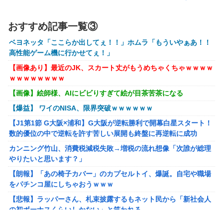
ビショに→たまこ爆笑
おすすめ記事一覧③
【ホロライブ】ニコ、引っ越し先に洗濯機置き場がない
【艦これ】そもそも深海ってなんか悪いことしたの
ベヨネッタ「ここらか出してぇ！！」ホムラ「もういやぁあ！！
高性能ゲーム機に行かせてぇ！」
【艦これ】けーかいじん 他
【画像あり】最近のJK、スカート丈がもうめちゃくちゃｗｗｗｗ
【艦これ】E5ヌルイとかいう風説には騙されないぞ スキャ
ｗｗｗｗｗｗｗｗ
ンプくらいヌルイのなら考える
【画像】絵師様、AIにビビりすぎて絵が目茶苦茶になる
アリスソフト「ランス10」ゲーム画面公開キター！ウルザち
【爆益】 ワイのNISA、限界突破ｗｗｗｗｗｗ
ゃんは今回も美しい…。前作で助けたシィルもいるぞ！
【J1第1節 G大阪×浦和】G大阪が逆転勝利で開幕白星スタート！
シュート選手が結婚を発表、ネモ選手とウメハラ選手が婚姻
数的優位の中で逆転を許す苦しい展開も終盤に再逆転に成功
届の証人に。
カンニング竹山、消費税減税失敗→増税の流れ想像「次誰が総理
【ハコヅメ】 第6話 感想 誰よりも早く！【～交番女子の逆
やりたいと思います？」
襲～】
【朗報】「あの椅子カバー」のカプセルトイ、爆誕。自宅や職場
「フリルもリボンもたくさんがいいのよね、ふふっ♪」対魔
をパチンコ屋にしちゃおうｗｗｗ
忍RPG・新イベント『バニーとヨミハラクライシス』
【悲報】ラッパーさん、札束披露するもネット民から「新社会人
【にじさんじ】七瀬、動物園でアシカに水をかけられビショ
の初ボーナスくらいしかない」と笑われる
ビショに→たまこ爆笑