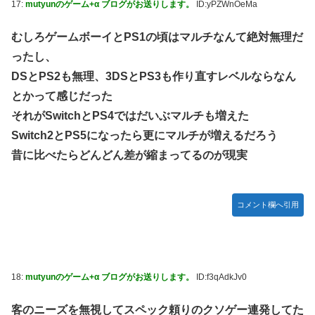
17:
mutyunのゲーム+α ブログがお送りします。
ID:yPZWnOeMa
むしろゲームボーイとPS1の頃はマルチなんて絶対無理だ
ったし、
DSとPS2も無理、3DSとPS3も作り直すレベルならなん
とかって感じだった
それがSwitchとPS4ではだいぶマルチも増えた
Switch2とPS5になったら更にマルチが増えるだろう
昔に比べたらどんどん差が縮まってるのが現実
コメント欄へ引用
18:
mutyunのゲーム+α ブログがお送りします。
ID:f3qAdkJv0
客のニーズを無視してスペック頼りのクソゲー連発してた