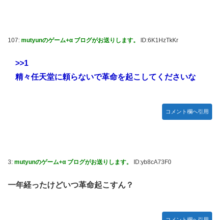
やる夫のダンジョン運営記183-雑談所ネタ118 懺悔小ネタ
「創刻のファイアホイール」+埋めネタ「ファイアホイール
TCG・その後」
107:
mutyunのゲーム+α ブログがお送りします。
ID:6K1HzTkKr
【にじさんじ】七瀬、動物園でアシカに水をかけられビショ
ビショに→たまこ爆笑
>>1
【デレマス】 和久井留美「夢を作って、いつか遊んで」
精々任天堂に頼らないで革命を起こしてくださいな
【画像】ファーストサマーウイカ、激変した姿に「本田望結
ちゃんかと」
コメント欄へ引用
【悲報】ポケポケ、1年で1600万人が引退・・・
ゲーム「すごい武器を手に入れましたが必要レベルに達して
いないので装備できません」←このシステムｗｗｗｗ
【にじさんじ】Cellmates、NG行動回避ゲーム！フリが露
3:
mutyunのゲーム+α ブログがお送りします。
ID:yb8cA73F0
骨すぎる
一年経ったけどいつ革命起こすん？
【動画】マーベルの新作格ゲー、歴代格ゲーのパロディが多
すぎて話題にwwwwwww
藤嶌果歩1st写真集の感想まとめ。おおむね好評【かほり
コメント欄へ引用