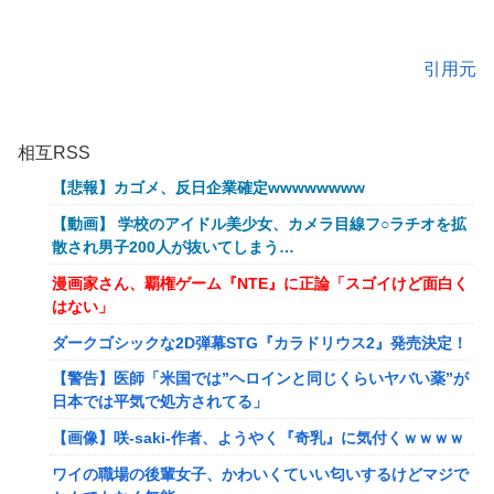
引用元
相互RSS
【悲報】カゴメ、反日企業確定wwwwwwww
【動画】 学校のアイドル美少女、カメラ目線フ○ラチオを拡
散され男子200人が抜いてしまう…
漫画家さん、覇権ゲーム『NTE』に正論「スゴイけど面白く
はない」
ダークゴシックな2D弾幕STG『カラドリウス2』発売決定！
【警告】医師「米国では”ヘロインと同じくらいヤバい薬”が
日本では平気で処方されてる」
【画像】咲-saki-作者、ようやく『奇乳』に気付くｗｗｗｗ
ワイの職場の後輩女子、かわいくていい匂いするけどマジで